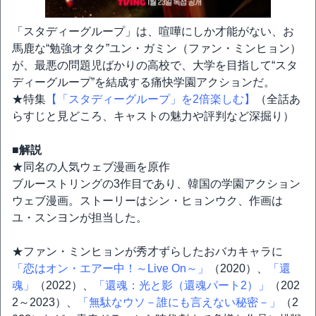
「スタディーグループ」は、喧嘩にしか才能がない、お
馬鹿な“勉強オタク”ユン・ガミン（ファン・ミンヒョン）
が、最悪の問題児ばかりの高校で、大学を目指して“スタ
ディーグループ”を結成する痛快学園アクションだ。
★特集
【「スタディーグループ」を2倍楽しむ】
（全話あ
らすじと見どころ、キャストの魅力や評判など深掘り）
■解説
★同名の人気ウェブ漫画を原作
ブルーストリングの3作目であり、韓国の学園アクション
ウェブ漫画。ストーリーはシン・ヒョンウク、作画は
ユ・スンヨンが担当した。
★ファン・ミンヒョンが秀才ずらしたおバカキャラに
「恋はオン・エアー中！～Live On～」
（2020）、
「還
魂」
（2022）、
「還魂：光と影（還魂パート2）」
（202
2～2023）、
「無駄なウソ－誰にも言えない秘密－」
（2