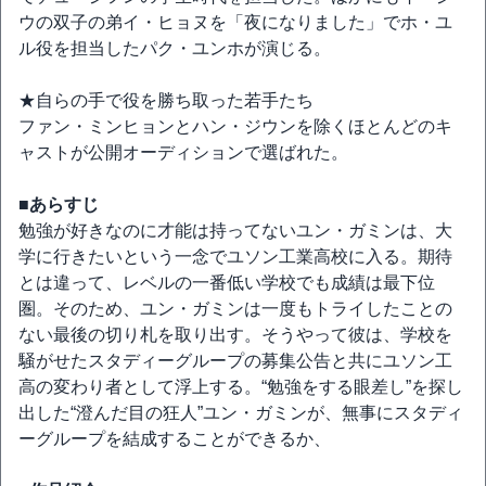
ウの双子の弟イ・ヒョヌを「夜になりました」でホ・ユ
ル役を担当したパク・ユンホが演じる。
★自らの手で役を勝ち取った若手たち
ファン・ミンヒョンとハン・ジウンを除くほとんどのキ
ャストが公開オーディションで選ばれた。
■あらすじ
勉強が好きなのに才能は持ってないユン・ガミンは、大
学に行きたいという一念でユソン工業高校に入る。期待
とは違って、レベルの一番低い学校でも成績は最下位
圏。そのため、ユン・ガミンは一度もトライしたことの
ない最後の切り札を取り出す。そうやって彼は、学校を
騒がせたスタディーグループの募集公告と共にユソン工
高の変わり者として浮上する。“勉強をする眼差し”を探し
出した“澄んだ目の狂人”ユン・ガミンが、無事にスタディ
ーグループを結成することができるか、