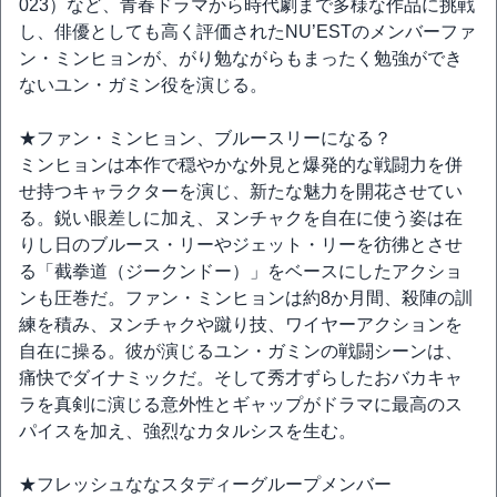
023）など、青春ドラマから時代劇まで多様な作品に挑戦
し、俳優としても高く評価されたNU’ESTのメンバーファ
ン・ミンヒョンが、がり勉ながらもまったく勉強ができ
ないユン・ガミン役を演じる。
★ファン・ミンヒョン、ブルースリーになる？
ミンヒョンは本作で穏やかな外見と爆発的な戦闘力を併
せ持つキャラクターを演じ、新たな魅力を開花させてい
る。鋭い眼差しに加え、ヌンチャクを自在に使う姿は在
りし日のブルース・リーやジェット・リーを彷彿とさせ
る「截拳道（ジークンドー）」をベースにしたアクショ
ンも圧巻だ。ファン・ミンヒョンは約8か月間、殺陣の訓
練を積み、ヌンチャクや蹴り技、ワイヤーアクションを
自在に操る。彼が演じるユン・ガミンの戦闘シーンは、
痛快でダイナミックだ。そして秀才ずらしたおバカキャ
ラを真剣に演じる意外性とギャップがドラマに最高のス
パイスを加え、強烈なカタルシスを生む。
★フレッシュななスタディーグループメンバー