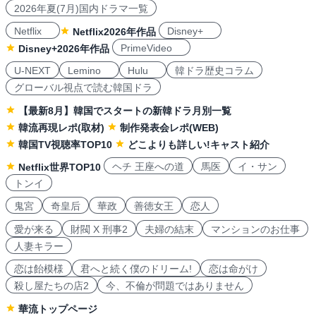
2026年夏(7月)国内ドラマ一覧
Netflix
Disney+
Netflix2026年作品
PrimeVideo
Disney+2026年作品
U-NEXT
Lemino
Hulu
韓ドラ歴史コラム
グローバル視点で読む韓国ドラ
【最新8月】韓国でスタートの新韓ドラ月別一覧
韓流再現レポ(取材)
制作発表会レポ(WEB)
韓国TV視聴率TOP10
どこよりも詳しい!キャスト紹介
ヘチ 王座への道
馬医
イ・サン
Netflix世界TOP10
トンイ
鬼宮
奇皇后
華政
善徳女王
恋人
愛が来る
財閥 X 刑事2
夫婦の結末
マンションのお仕事
人妻キラー
恋は飴模様
君へと続く僕のドリーム!
恋は命がけ
殺し屋たちの店2
今、不倫が問題ではありません
華流トップページ