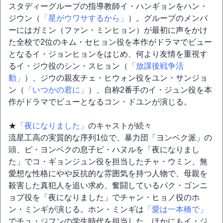
スタディーグループの指導教師イ・ハンギョンをハン・
ジウン（
「星がウワサするから」
）。グループのメンバ
ーにはガミン（ファン・ミンヒョン）が最初に声をかけ
た全校で2位のキム・セヒョン役を本作がドラマでビュー
となるイ・ジョンヒョンをはじめ、何より友情を重視す
るイ・ジウ役のシン・スヒョン（
「放課後戦争活
動」
）、ジウの親友チェ・ヒウォン役をユン・サンジョ
ン（
「いつかの君に」
）、自称2番手のイ・ジュン役を本
作がドラマでビューとなるコン・ドユンが演じる。
★
「夜になりました」
のキャストが続々
流星工高の実質的な序列1位で、暴力団「ヨンベク派」の
頭、ピ・ヨンベクの息子ピ・ハヌルを「夜になりまし
た」でコ・ギョンジュン役を担当したチャ・ウミン、無
愛想な性格にやや反抗的な雰囲気を持つ人物で、母親を
殺害した真犯人を追い求め、奮闘しているパク・ゴンニ
ョプ役を「夜になりました」でチャン・ヒョノ役のホ
ン・ミンギが演じる。ホン・ミンギは
「愛は一本橋で」
でチュ・ジフンの学生時代を担当した。ほかにもイ・ジ