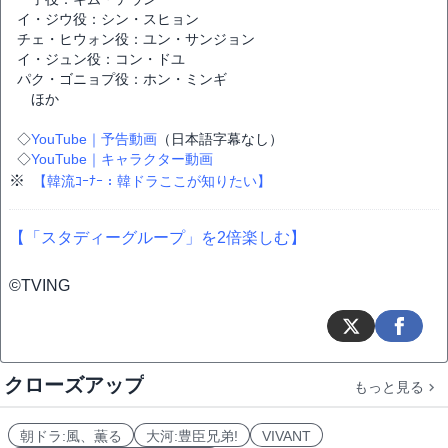
イ・ジウ役：シン・スヒョン
チェ・ヒウォン役：ユン・サンジョン
イ・ジュン役：コン・ドユ
パク・ゴニョプ役：ホン・ミンギ
ほか
◇
YouTube｜予告動画
（日本語字幕なし）
◇
YouTube｜キャラクター動画
※
【韓流ｺｰﾅｰ：韓ドラここが知りたい】
【「スタディーグループ」を2倍楽しむ】
©TVING
クローズアップ
もっと見る
朝ドラ:風、薫る
大河:豊臣兄弟!
VIVANT