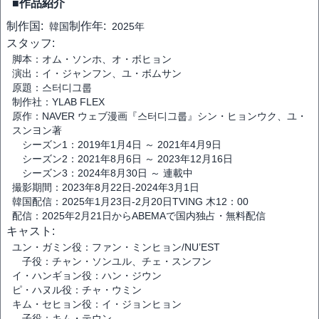
■作品紹介
制作国:
制作年:
韓国
2025年
スタッフ:
脚本：オム・ソンホ、オ・ボヒョン
演出：イ・ジャンフン、ユ・ボムサン
原題：스터디그룹
制作社：YLAB FLEX
原作：NAVER ウェブ漫画『스터디그룹』シン・ヒョンウク、ユ・
スンヨン著
シーズン1：2019年1月4日 ～ 2021年4月9日
シーズン2：2021年8月6日 ～ 2023年12月16日
シーズン3：2024年8月30日 ～ 連載中
撮影期間：2023年8月22日-2024年3月1日
韓国配信：2025年1月23日-2月20日TVING 木12：00
配信：2025年2月21日からABEMAで国内独占・無料配信
キャスト:
ユン・ガミン役：ファン・ミンヒョン/NU’EST
子役：チャン・ソンユル、チェ・スンフン
イ・ハンギョン役：ハン・ジウン
ピ・ハヌル役：チャ・ウミン
キム・セヒョン役：イ・ジョンヒョン
子役：キム・テウン