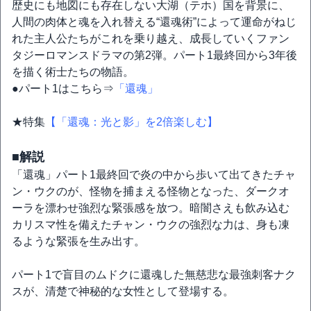
歴史にも地図にも存在しない大湖（テホ）国を背景に、
人間の肉体と魂を入れ替える“還魂術”によって運命がねじ
れた主人公たちがこれを乗り越え、成長していくファン
タジーロマンスドラマの第2弾。パート1最終回から3年後
を描く術士たちの物語。
●パート1はこちら⇒
「還魂」
★特集
【「還魂：光と影」を2倍楽しむ】
■解説
「還魂」パート1最終回で炎の中から歩いて出てきたチャ
ン・ウクのが、怪物を捕まえる怪物となった、ダークオ
ーラを漂わせ強烈な緊張感を放つ。暗闇さえも飲み込む
カリスマ性を備えたチャン・ウクの強烈な力は、身も凍
るような緊張を生み出す。
パート1で盲目のムドクに還魂した無慈悲な最強刺客ナク
スが、清楚で神秘的な女性として登場する。