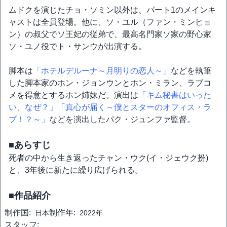
ムドクを演じたチョ・ソミン以外は、パート1のメインキ
ャストは全員登場。他に、ソ・ユル（ファン・ミンヒョ
ン）の叔父でソ王妃の従弟で、最高名門家ソ家の野心家
ソ・ユノ役でト・サンウが出演する。
脚本は
「ホテルデルーナ～月明りの恋人～」
などを執筆
した脚本家のホン・ジョンウンとホン・ミラン、ラブコ
メを得意とするホン姉妹だ。演出は
「キム秘書はいった
い、なぜ？」
「真心が届く～僕とスターのオフィス・ラ
ブ！？～」
などを演出したパク・ジュンファ監督。
■あらすじ
死者の中から生き返ったチャン・ウク(イ・ジェウク扮)
と、3年後に新たに繰り広げられる。
■作品紹介
制作国:
制作年:
日本
2022年
スタッフ: