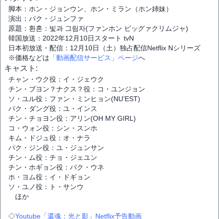
脚本：ホン・ジョンウン、ホン・ミラン（ホン姉妹）
演出：パク・ジュンファ
原題：환혼：빛과 그림자(ファンホン ビッグァクリムジャ)
韓国放送：2022年12月10日スタート tvN
日本初放送・配信：12月10日（土）独占配信Netflix Nシリーズ
※価格などは
「動画配信サービス」ページ
へ
キャスト:
チャン・ウク役：イ・ジェウク
チン・ブヨン？ナクス？役：コ・ユンジョン
ソ・ユル役：ファン・ミンヒョン(NU’EST)
パク・ダング役：ユ・インス
チン・チョヨン役：アリン(OH MY GIRL)
コ・ウォン役：シン・スンホ
キム・ドジュ役：オ・ナラ
パク・ジン役：ユ・ジュンサン
チン・ム役：チョ・ジェユン
チン・ホギョン役：パク・ウネ
ホ・ヨム役：イ・ドギョン
ソ・ユノ役：ト・サンウ
ほか
◇
Youtube「還魂：光と影」Netflix予告動画