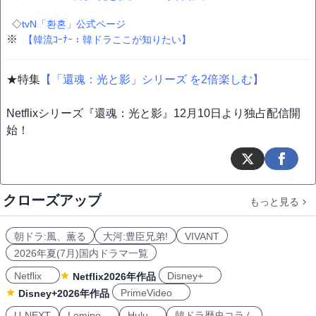
◇
tvN「환혼」公式ページ
※
【韓流ｺｰﾅｰ：韓ドラここが知りたい】
★特集
【「還魂：光と影」シリーズ を2倍楽しむ】
Netflixシリーズ『還魂：光と影』12月10日より独占配信開
始！
クローズアップ
もっと見る
朝ドラ:風、薫る
大河:豊臣兄弟!
VIVANT
2026年夏(7月)国内ドラマ一覧
Netflix
Disney+
Netflix2026年作品
PrimeVideo
Disney+2026年作品
U-NEXT
Lemino
Hulu
韓ドラ歴史コラム