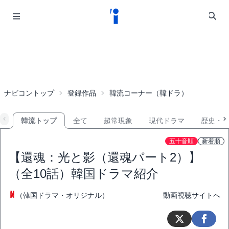
ナビコントップ
登録作品
韓流コーナー（韓ドラ）
韓流トップ
全て
超常現象
現代ドラマ
歴史・
五十音順
新着順
【還魂：光と影（還魂パート2）】
（全10話）韓国ドラマ紹介
（韓国ドラマ・オリジナル）
動画視聴サイトへ