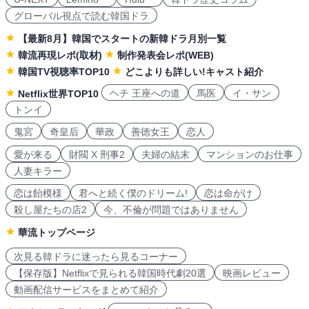
グローバル視点で読む韓国ドラ
【最新8月】韓国でスタートの新韓ドラ月別一覧
韓流再現レポ(取材)
制作発表会レポ(WEB)
韓国TV視聴率TOP10
どこよりも詳しい!キャスト紹介
ヘチ 王座への道
馬医
イ・サン
Netflix世界TOP10
トンイ
鬼宮
奇皇后
華政
善徳女王
恋人
愛が来る
財閥 X 刑事2
夫婦の結末
マンションのお仕事
人妻キラー
恋は飴模様
君へと続く僕のドリーム!
恋は命がけ
殺し屋たちの店2
今、不倫が問題ではありません
華流トップページ
次見る韓ドラに迷ったら見るコーナー
【保存版】Netflixで見られる韓国時代劇20選
映画レビュー
動画配信サービスをまとめて紹介