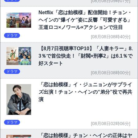
[08月08日09時07分]
Netflix「恋は飴模様」配信開始！チョン・
ヘインの“爆イケ”姿に反響「可愛すぎる」
王道ロコ×ノワール×アクションで注目
ドラマ
[08月08日08時40分]
【8月7日視聴率TOP10】「人妻キラー」8.
3％で首位快走！「財閥×刑事2」は6.1％で
好スタート
ドラマ
[08月08日08時00分]
「恋は飴模様」イ・ジュニョンがサプライ
ズ出演！チョン・ヘインの“弟分”役で再共
演
ドラマ
[08月08日02時06分]
「恋は飴模様」チョン・ヘインの正体はヤ