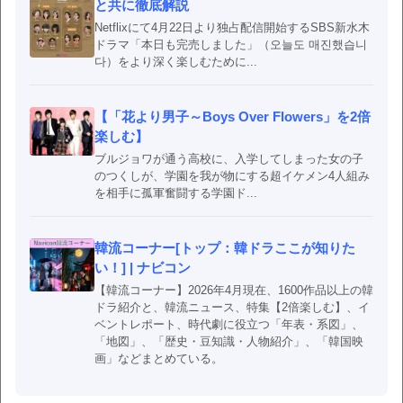
と共に徹底解説
Netflixにて4月22日より独占配信開始するSBS新水木
ドラマ「本日も完売しました」（오늘도 매진했습니
다）をより深く楽しむために...
【「花より男子～Boys Over Flowers」を2倍
楽しむ】
ブルジョワが通う高校に、入学してしまった女の子
のつくしが、学園を我が物にする超イケメン4人組み
を相手に孤軍奮闘する学園ド...
韓流コーナー[トップ：韓ドラここが知りた
い！] | ナビコン
【韓流コーナー】2026年4月現在、1600作品以上の韓
ドラ紹介と、韓流ニュース、特集【2倍楽しむ】、イ
ベントレポート、時代劇に役立つ「年表・系図」、
「地図」、「歴史・豆知識・人物紹介」、「韓国映
画」などまとめている。