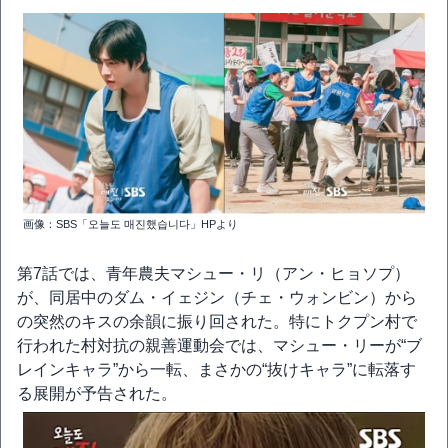
画像：SBS「오늘도 매진했습니다」HPより
第7話では、青年農夫マシュー・リ（アン・ヒョソプ）
が、同居中のダム・イェジン（チェ・ウォンビン）から
の突然のキスの余韻に振り回された。特にトクプン村で
行われた村対抗の親善運動会では、マシュー・リーが“ブ
レインキャラ”から一転、まさかの“抜けキャラ”に転落す
る展開が予告された。