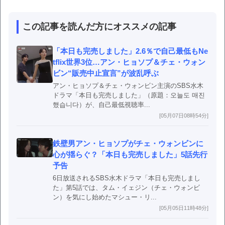
この記事を読んだ方にオススメの記事
「本日も完売しました」2.6％で自己最低もNe
tflix世界3位…アン・ヒョソプ＆チェ・ウォン
ビン“販売中止宣言”が波乱呼ぶ
アン・ヒョソプ＆チェ・ウォンビン主演のSBS水木
ドラマ「本日も完売しました」（原題：오늘도 매진
했습니다）が、自己最低視聴率...
[05月07日08時54分]
鉄壁男アン・ヒョソプがチェ・ウォンビンに
心が揺らぐ？「本日も完売しました」5話先行
予告
6日放送されるSBS水木ドラマ「本日も完売しまし
た」第5話では、タム・イェジン（チェ・ウォンビ
ン）を気にし始めたマシュー・リ...
[05月05日11時48分]