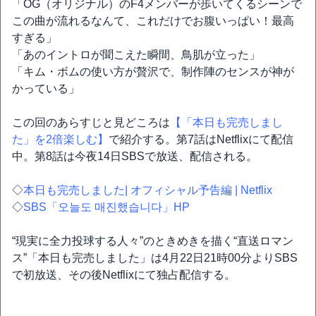
「OG（オリジナル）のF4メンバーが歩いてくるシーンで
この曲が流れるなんて、これだけでお腹いっぱい！最高
すぎる」
「あのイントロが聞こえた瞬間、鳥肌が立った」
「キム・ボムの使い方が贅沢で、制作陣のセンスが神が
かっている」
この回のあらすじと見どころは
【「本日も完売しまし
た」を2倍楽しむ】
で紹介する。第7話はNetflixにて配信
中。第8話は今夜14日SBSで放送、配信される。
◇
本日も完売しました| オフィシャル予告編 | Netflix
◇
SBS「오늘도 매진했습니다」HP
“現実に全力投球する人々”のときめきを描く“直送ロマン
ス”「本日も完売しました」は4月22日21時00分よりSBS
で初放送、その後Netflixにて独占配信する。