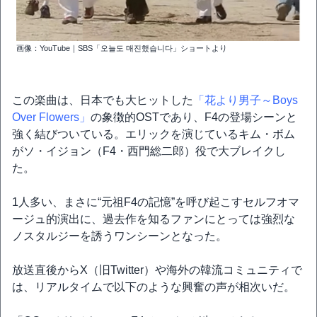
画像：YouTube｜SBS「오늘도 매진했습니다」ショートより
この楽曲は、日本でも大ヒットした
「花より男子～Boys
Over Flowers」
の象徴的OSTであり、F4の登場シーンと
強く結びついている。エリックを演じているキム・ボム
がソ・イジョン（F4・西門総二郎）役で大ブレイクし
た。
1人多い、まさに“元祖F4の記憶”を呼び起こすセルフオマ
ージュ的演出に、過去作を知るファンにとっては強烈な
ノスタルジーを誘うワンシーンとなった。
放送直後からX（旧Twitter）や海外の韓流コミュニティで
は、リアルタイムで以下のような興奮の声が相次いだ。