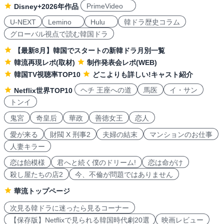
PrimeVideo
Disney+2026年作品
U-NEXT
Lemino
Hulu
韓ドラ歴史コラム
グローバル視点で読む韓国ドラ
【最新8月】韓国でスタートの新韓ドラ月別一覧
韓流再現レポ(取材)
制作発表会レポ(WEB)
韓国TV視聴率TOP10
どこよりも詳しい!キャスト紹介
ヘチ 王座への道
馬医
イ・サン
Netflix世界TOP10
トンイ
鬼宮
奇皇后
華政
善徳女王
恋人
愛が来る
財閥 X 刑事2
夫婦の結末
マンションのお仕事
人妻キラー
恋は飴模様
君へと続く僕のドリーム!
恋は命がけ
殺し屋たちの店2
今、不倫が問題ではありません
華流トップページ
次見る韓ドラに迷ったら見るコーナー
【保存版】Netflixで見られる韓国時代劇20選
映画レビュー