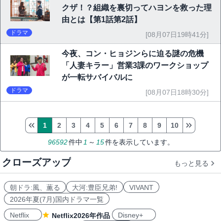
クザ！？組織を裏切ってハヨンを救った理
由とは【第1話第2話】
ドラマ
[08月07日19時41分]
今夜、コン・ヒョジンらに迫る謎の危機
「人妻キラー」営業3課のワークショップ
が一転サバイバルに
ドラマ
[08月07日18時30分]
1
2
3
4
5
6
7
8
9
10
96592
件中
1
～
15
件を表示しています。
クローズアップ
もっと見る
朝ドラ:風、薫る
大河:豊臣兄弟!
VIVANT
2026年夏(7月)国内ドラマ一覧
Netflix
Disney+
Netflix2026年作品