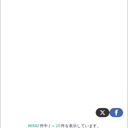
96592
件中
1
～
15
件を表示しています。