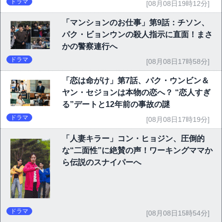
ドラマ
[08月08日19時12分]
「マンションのお仕事」第9話：チソン、
パク・ビョンウンの殺人指示に直面！まさ
かの警察連行へ
ドラマ
[08月08日17時58分]
「恋は命がけ」第7話、パク・ウンビン＆
ヤン・セジョンは本物の恋へ？ “恋人すぎ
る”デートと12年前の事故の謎
ドラマ
[08月08日17時19分]
「人妻キラー」コン・ヒョジン、圧倒的
な“二面性”に絶賛の声！ワーキングママか
ら伝説のスナイパーへ
ドラマ
[08月08日15時54分]