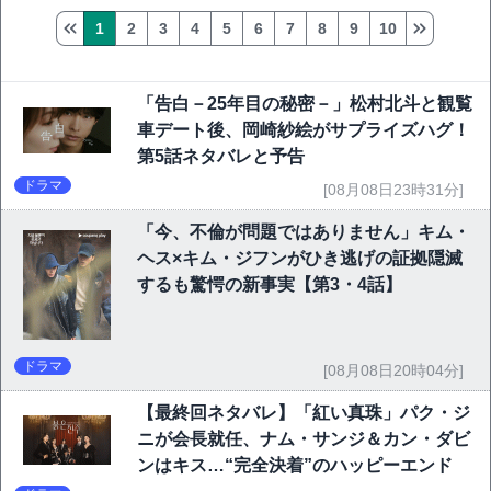
1
2
3
4
5
6
7
8
9
10
「告白－25年目の秘密－」松村北斗と観覧
車デート後、岡崎紗絵がサプライズハグ！
第5話ネタバレと予告
ドラマ
[08月08日23時31分]
「今、不倫が問題ではありません」キム・
ヘス×キム・ジフンがひき逃げの証拠隠滅
するも驚愕の新事実【第3・4話】
ドラマ
[08月08日20時04分]
【最終回ネタバレ】「紅い真珠」パク・ジ
ニが会長就任、ナム・サンジ＆カン・ダビ
ンはキス…“完全決着”のハッピーエンド