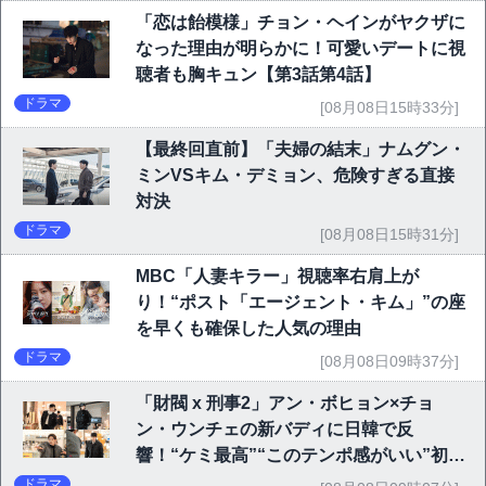
「恋は飴模様」チョン・ヘインがヤクザに
なった理由が明らかに！可愛いデートに視
聴者も胸キュン【第3話第4話】
ドラマ
[08月08日15時33分]
【最終回直前】「夫婦の結末」ナムグン・
ミンVSキム・デミョン、危険すぎる直接
対決
ドラマ
[08月08日15時31分]
MBC「人妻キラー」視聴率右肩上が
り！“ポスト「エージェント・キム」”の座
を早くも確保した人気の理由
ドラマ
[08月08日09時37分]
「財閥 x 刑事2」アン・ボヒョン×チョ
ン・ウンチェの新バディに日韓で反
響！“ケミ最高”“このテンポ感がいい”初回
6.1％で好発進
ドラマ