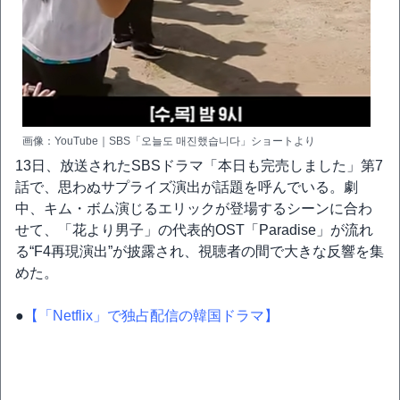
画像：YouTube｜SBS「오늘도 매진했습니다」ショートより
13日、放送されたSBSドラマ「本日も完売しました」第7
話で、思わぬサプライズ演出が話題を呼んでいる。劇
中、キム・ボム演じるエリックが登場するシーンに合わ
せて、「花より男子」の代表的OST「Paradise」が流れ
る“F4再現演出”が披露され、視聴者の間で大きな反響を集
めた。
●
【「Netflix」で独占配信の韓国ドラマ】