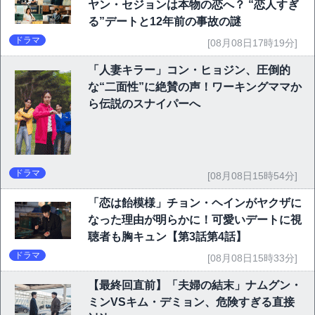
ヤン・セジョンは本物の恋へ？ “恋人すぎ
る”デートと12年前の事故の謎
ドラマ
[08月08日17時19分]
「人妻キラー」コン・ヒョジン、圧倒的
な“二面性”に絶賛の声！ワーキングママか
ら伝説のスナイパーへ
ドラマ
[08月08日15時54分]
「恋は飴模様」チョン・ヘインがヤクザに
なった理由が明らかに！可愛いデートに視
聴者も胸キュン【第3話第4話】
ドラマ
[08月08日15時33分]
【最終回直前】「夫婦の結末」ナムグン・
ミンVSキム・デミョン、危険すぎる直接