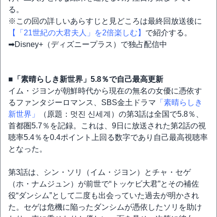
る。
※この回の詳しいあらすじと見どころは最終回放送後に
【「21世紀の大君夫人」を2倍楽しむ】
で紹介する。
➡Disney+（ディズニープラス）で独占配信中
■「素晴らしき新世界」5.8％で自己最高更新
イム・ジヨンが朝鮮時代から現在の無名の女優に憑依す
るファンタジーロマンス、SBS金土ドラマ
「素晴らしき
新世界」
（原題：멋진 신세계）の第3話は全国で5.8％、
首都圏5.7％を記録。これは、9日に放送された第2話の視
聴率5.4％を0.4ポイント上回る数字であり自己最高視聴率
となった。
第3話は、シン・ソリ（イム・ジヨン）とチャ・セゲ
（ホ・ナムジュン）が前世で“トッケビ大君”とその補佐
役“ダンシム”として二度も出会っていた過去が明かされ
た。セゲは危機に陥ったダンシムが憑依したソリを助け