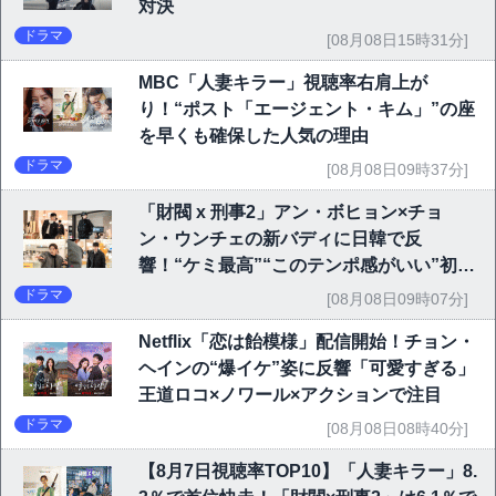
対決
ドラマ
[08月08日15時31分]
MBC「人妻キラー」視聴率右肩上が
り！“ポスト「エージェント・キム」”の座
を早くも確保した人気の理由
ドラマ
[08月08日09時37分]
「財閥 x 刑事2」アン・ボヒョン×チョ
ン・ウンチェの新バディに日韓で反
響！“ケミ最高”“このテンポ感がいい”初回
6.1％で好発進
ドラマ
[08月08日09時07分]
Netflix「恋は飴模様」配信開始！チョン・
ヘインの“爆イケ”姿に反響「可愛すぎる」
王道ロコ×ノワール×アクションで注目
ドラマ
[08月08日08時40分]
【8月7日視聴率TOP10】「人妻キラー」8.