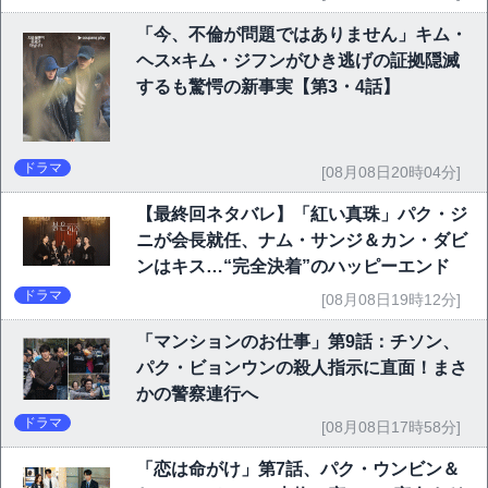
「今、不倫が問題ではありません」キム・
ヘス×キム・ジフンがひき逃げの証拠隠滅
するも驚愕の新事実【第3・4話】
ドラマ
[08月08日20時04分]
【最終回ネタバレ】「紅い真珠」パク・ジ
ニが会長就任、ナム・サンジ＆カン・ダビ
ンはキス…“完全決着”のハッピーエンド
ドラマ
[08月08日19時12分]
「マンションのお仕事」第9話：チソン、
パク・ビョンウンの殺人指示に直面！まさ
かの警察連行へ
ドラマ
[08月08日17時58分]
「恋は命がけ」第7話、パク・ウンビン＆