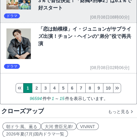
3％で首位快走！「財閥×刑事2」は6.1％で
好スタート
ドラマ
[08月08日08時00分]
「恋は飴模様」イ・ジュニョンがサプライ
ズ出演！チョン・ヘインの“弟分”役で再共
演
ドラマ
[08月08日02時06分]
1
2
3
4
5
6
7
8
9
10
96594
件中
1
～
15
件を表示しています。
クローズアップ
もっと見る
朝ドラ:風、薫る
大河:豊臣兄弟!
VIVANT
2026年夏(7月)国内ドラマ一覧