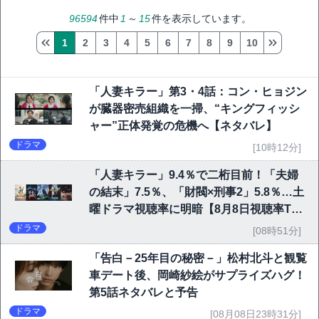
96594
件中
1
～
15
件を表示しています。
1
2
3
4
5
6
7
8
9
10
「人妻キラー」第3・4話：コン・ヒョジン
が臓器密売組織を一掃、“キングフィッシ
ャー”正体発覚の危機へ【ネタバレ】
ドラマ
[10時12分]
「人妻キラー」9.4％で二桁目前！「夫婦
の結末」7.5％、「財閥×刑事2」5.8％…土
曜ドラマ視聴率に明暗【8月8日視聴率TO
P10】
ドラマ
[08時51分]
「告白－25年目の秘密－」松村北斗と観覧
車デート後、岡崎紗絵がサプライズハグ！
第5話ネタバレと予告
ドラマ
[08月08日23時31分]