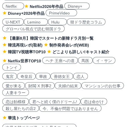
Netflix
Disney+
Netflix2026年作品
PrimeVideo
Disney+2026年作品
U-NEXT
Lemino
Hulu
韓ドラ歴史コラム
グローバル視点で読む韓国ドラ
【最新8月】韓国でスタートの新韓ドラ月別一覧
韓流再現レポ(取材)
制作発表会レポ(WEB)
韓国TV視聴率TOP10
どこよりも詳しい!キャスト紹介
ヘチ 王座への道
馬医
イ・サン
Netflix世界TOP10
トンイ
鬼宮
奇皇后
華政
善徳女王
恋人
愛が来る
財閥 X 刑事2
夫婦の結末
マンションのお仕事
人妻キラー
恋は飴模様
君へと続く僕のドリーム!
恋は命がけ
殺し屋たちの店2
今、不倫が問題ではありません
華流トップページ