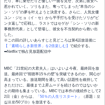
たり、車に乗せたりと優しい一面を見せ、次第に彼女へ
惹かれていく。ソリもまた、奪ってしまった“本当のシ
ン・ソリ”の夢を叶えようと決意する。さらに、人気女優
ユン・ジヒョ（イ・セ）から平手打ちを受けたソリが“ビ
ンタ返し”で応戦し、ラストではセゲが「シン・ソリの新
事務所代表」として登場し、彼女を不当契約から救い出
した。
※この回の詳しいあらすじと見どころは第4話放送後に
【「素晴らしき新世界」を2倍楽しむ】
で紹介する。
➡Netflixで独占見放題配信中
MBC「21世紀の大君夫人」はいよいよ今夜、最終回を放
送。最終回で“視聴率15％の壁”を突破できるのか、関心が
高まっている。放送期間を通して高い話題性を維持して
きただけに、最後まで上昇ムードを続けるのではないか
との期待も集まっている。MBCでは本作の後続作として2
2日（金）からは、
「50％の人生リスタート」
（原題：오
십프로/50プロ）を放送する。