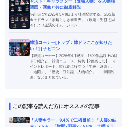
ャスト・キャラクター（登場人物）を人物相
関図・画像と共に徹底解説
Netflixにて2026年5月8日より独占配信する、SBS新
金土ドラマ「素晴らしき新世界」（原題：멋진 신세
계）より主演のイム・ジヨン...
韓流コーナー[トップ：韓ドラここが知りた
い！] | ナビコン
【韓流コーナー】2026年4月現在、1600作品以上の韓
ドラ紹介と、韓流ニュース、特集【2倍楽しむ】、イ
ベントレポート、時代劇に役立つ「年表・系図」、
「地図」、「歴史・豆知識・人物紹介」、「韓国映
画」などまとめている。
この記事を読んだ方にオススメの記事
「人妻キラー」9.4％で二桁目前！「夫婦の結
末」7.5％、「財閥×刑事2」5.8％…土曜ドラ