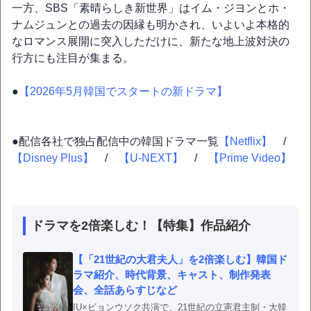
一方、SBS「素晴らしき新世界」はイム・ジヨンとホ・
ナムジュンとの過去の因縁も明かされ、いよいよ本格的
なロマンス展開に突入しただけに、新たな地上波対決の
行方にも注目が集まる。
●
【2026年5月韓国でスタートの新ドラマ】
●配信各社で独占配信中の韓国ドラマ一覧
【Netflix】
/
【Disney Plus】
/
【U-NEXT】
/
【Prime Video】
ドラマを2倍楽しむ！【特集】作品紹介
【「21世紀の大君夫人」を2倍楽しむ】韓国ド
ラマ紹介、時代背景、キャスト、制作発表
会、全話あらすじなど
IU×ビョンウソク共演で、21世紀の立憲君主制・大韓