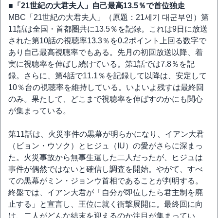
■「21世紀の大君夫人」自己最高13.5％で首位独走
MBC「21世紀の大君夫人」（原題：21세기 대군부인）第
11話は全国・首都圏共に13.5％を記録。これは9日に放送
された第10話の視聴率13.3％を0.2ポイント上回る数字で
あり自己最高視聴率でもある。先月の初回放送以降、着
実に視聴率を伸ばし続けている。第1話では7.8％を記
録。さらに、第4話で11.1％を記録して以降は、安定して
10％台の視聴率を維持している。いよいよ残すは最終回
のみ。果たして、どこまで視聴率を伸ばすのかにも関心
が集まっている。
第11話は、火災事件の黒幕が明らかになり、イアン大君
（ビョン・ウソク）とヒジュ（IU）の愛がさらに深まっ
た。火災事故から無事生還した二人だったが、ヒジュは
事件が偶然ではないと確信し調査を開始。やがて、すべ
ての黒幕がミン・ジョンウ首相であることが判明する。
終盤では、イアン大君が「自分が即位したら君主制を廃
止する」と宣言し、王位に就く衝撃展開に。最終回に向
け、二人がどんな結末を迎えるのか注目が集まってい