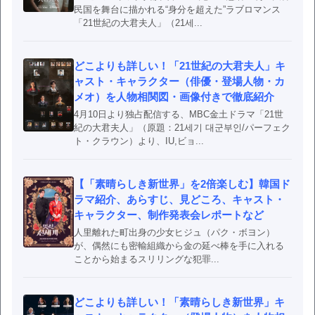
民国を舞台に描かれる“身分を超えた”ラブロマンス
「21世紀の大君夫人」（21세...
どこよりも詳しい！「21世紀の大君夫人」キ
ャスト・キャラクター（俳優・登場人物・カ
メオ）を人物相関図・画像付きで徹底紹介
4月10日より独占配信する、MBC金土ドラマ「21世
紀の大君夫人」（原題：21세기 대군부인/パーフェク
ト・クラウン）より、IU,ビョ...
【「素晴らしき新世界」を2倍楽しむ】韓国ド
ラマ紹介、あらすじ、見どころ、キャスト・
キャラクター、制作発表会レポートなど
人里離れた町出身の少女ヒジュ（パク・ボヨン）
が、偶然にも密輸組織から金の延べ棒を手に入れる
ことから始まるスリリングな犯罪...
どこよりも詳しい！「素晴らしき新世界」キ