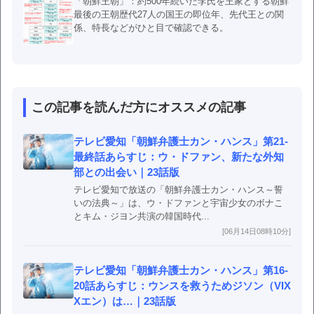
「朝鮮王朝」：約500年続いた李氏を王家とする朝鮮
最後の王朝歴代27人の国王の即位年、先代王との関
係、特長などがひと目で確認できる。
この記事を読んだ方にオススメの記事
テレビ愛知「朝鮮弁護士カン・ハンス」第21-
最終話あらすじ：ウ・ドファン、新たな外知
部との出会い｜23話版
テレビ愛知で放送の「朝鮮弁護士カン・ハンス～誓
いの法典～」は、ウ・ドファンと宇宙少女のボナこ
とキム・ジヨン共演の韓国時代...
[06月14日08時10分]
テレビ愛知「朝鮮弁護士カン・ハンス」第16-
20話あらすじ：ウンスを救うためジソン（VIX
Xエン）は…｜23話版