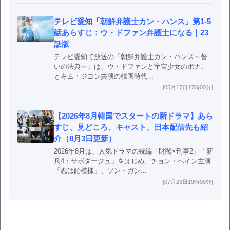
テレビ愛知「朝鮮弁護士カン・ハンス」第1-5
話あらすじ：ウ・ドファン弁護士になる｜23
話版
テレビ愛知で放送の「朝鮮弁護士カン・ハンス～誓
いの法典～」は、ウ・ドファンと宇宙少女のボナこ
とキム・ジヨン共演の韓国時代...
[05月17日17時00分]
【2026年8月韓国でスタートの新ドラマ】あら
すじ、見どころ、キャスト、日本配信先も紹
介（8月3日更新）
2026年8月は、人気ドラマの続編「財閥×刑事2」「新
兵4：サボタージュ」をはじめ、チョン・ヘイン主演
「恋は飴模様」、ソン・ガン...
[07月23日19時00分]