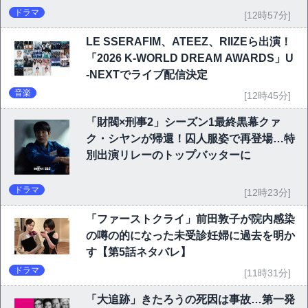
ドラマ
[12時57分]
LE SSERAFIM、ATEEZ、RIIZEら出演！
「2026 K-WORLD DREAM AWARDS」U
-NEXTでライブ配信決定
音楽
[12時45分]
「財閥×刑事2」シーズン1最終黒幕クァ
ク・シヤンが帰還！囚人服姿で再登場…特
別出演リレーのトップバッターに
ドラマ
[12時23分]
「ファーストクライ」前田敦子が院内感染
の噂の的になった未受診妊婦に過去を明か
す【第5話ネタバレ】
ドラマ
[11時31分]
「大追跡」きたろうの死因は事故…第一発