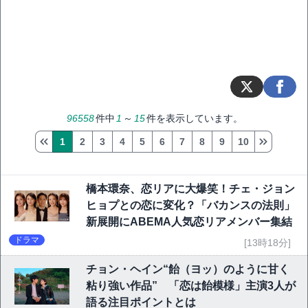
96558
件中
1
～
15
件を表示しています。
1
2
3
4
5
6
7
8
9
10
橋本環奈、恋リアに大爆笑！チェ・ジョン
ヒョプとの恋に変化？「バカンスの法則」
新展開にABEMA人気恋リアメンバー集結
ドラマ
[13時18分]
チョン・ヘイン“飴（ヨッ）のように甘く
粘り強い作品” 「恋は飴模様」主演3人が
語る注目ポイントとは