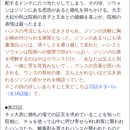
配するドンチに八つ当たりしてしまう。その頃、ソウォ
ンはジソンにある思惑があると婚礼を持ちかける。大王
大妃や民は院相の息子と王女との婚姻を喜ぶが、院相の
表情は曇ったまま。
ハンスの号泣にもらい泣きさせられ、ジソンの決断に胸
が締め付けられる展開となった。ジソンのあまりにも清
廉潔白ぶりは、清々しさを通り越して哀れだ。ハンスと
ソウォンは院相への復讐で頭がいっぱい。ジソンの心痛
を理解するのはやはりウンスだけ、「あなたは父上と別
人。一緒に罪を背負わないで…」ウンスの言葉が思い出
される。ウンスの祭祀の後、立ち上がれないほど泣き崩
れるジソンの姿がそれを物語っていた。
※この回の詳しいあらすじと見どころは
15話ネタバレ
（全16話版）
で。
■第22話
チョ大房に婚礼の場での証言を求めていることを知った
院相に、チョを使って山中に呼び寄せら¥れ刺客に襲われ
たハンスたち。解毒剤を渡されハンスが襲われたものと