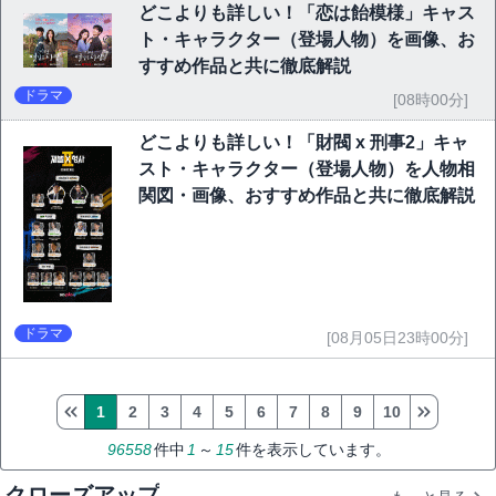
どこよりも詳しい！「恋は飴模様」キャス
ト・キャラクター（登場人物）を画像、お
すすめ作品と共に徹底解説
ドラマ
[08時00分]
どこよりも詳しい！「財閥 x 刑事2」キャ
スト・キャラクター（登場人物）を人物相
関図・画像、おすすめ作品と共に徹底解説
ドラマ
[08月05日23時00分]
1
2
3
4
5
6
7
8
9
10
96558
件中
1
～
15
件を表示しています。
クローズアップ