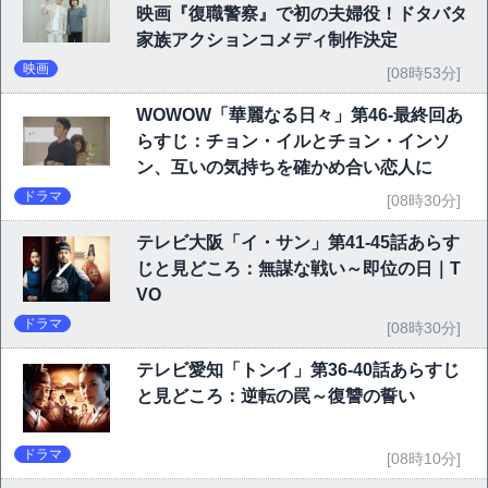
映画『復職警察』で初の夫婦役！ドタバタ
家族アクションコメディ制作決定
映画
[08時53分]
WOWOW「華麗なる日々」第46-最終回あ
らすじ：チョン・イルとチョン・インソ
ン、互いの気持ちを確かめ合い恋人に
ドラマ
[08時30分]
テレビ大阪「イ・サン」第41-45話あらす
じと見どころ：無謀な戦い～即位の日｜T
VO
ドラマ
[08時30分]
テレビ愛知「トンイ」第36-40話あらすじ
と見どころ：逆転の罠～復讐の誓い
ドラマ
[08時10分]