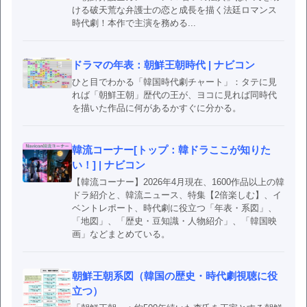
ける破天荒な弁護士の恋と成長を描く法廷ロマンス
時代劇！本作で主演を務める...
ドラマの年表：朝鮮王朝時代 | ナビコン
ひと目でわかる「韓国時代劇チャート」：タテに見
れば「朝鮮王朝」歴代の王が、ヨコに見れば同時代
を描いた作品に何があるかすぐに分かる。
韓流コーナー[トップ：韓ドラここが知りた
い！] | ナビコン
【韓流コーナー】2026年4月現在、1600作品以上の韓
ドラ紹介と、韓流ニュース、特集【2倍楽しむ】、イ
ベントレポート、時代劇に役立つ「年表・系図」、
「地図」、「歴史・豆知識・人物紹介」、「韓国映
画」などまとめている。
朝鮮王朝系図（韓国の歴史・時代劇視聴に役
立つ）