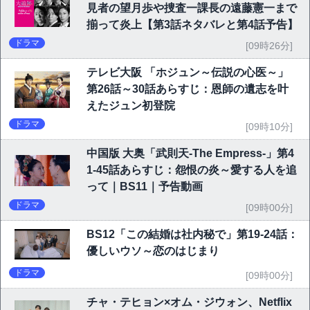
見者の望月歩や捜査一課長の遠藤憲一まで
揃って炎上【第3話ネタバレと第4話予告】
ドラマ
[09時26分]
テレビ大阪 「ホジュン～伝説の心医～」
第26話～30話あらすじ：恩師の遺志を叶
えたジュン初登院
ドラマ
[09時10分]
中国版 大奥「武則天-The Empress-」第4
1-45話あらすじ：怨恨の炎～愛する人を追
って｜BS11｜予告動画
ドラマ
[09時00分]
BS12「この結婚は社内秘で」第19-24話：
優しいウソ～恋のはじまり
ドラマ
[09時00分]
チャ・テヒョン×オム・ジウォン、Netflix