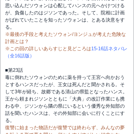
思い込んだソウォンは心配してハンスの元へかけつける
が、負傷したのはジソンであった。そして、院相に計画
がばれていたことを知ったソウォンは、とある決意をす
る。
※最後の手段と考えたソウォン/ヨンジュが考えた危険な
計画とは？
※この回の詳しいあらすじと見どころは
15-16話ネタバレ
（全16話版）
■第23話
毒に倒れたソウォンのために薬を持って王宮へ向かおう
とするハンスだったが、王女は死んだと聞かされる。そ
して3年が経ち、故郷である清山の県監となったハンス。
王から頼まれジソンとともに「大典」の改訂作業にも携
わる中、ジソンから隣の県にいるという優秀な外知部の
話を聞いたハンスは、その外知部に会いに行くことにす
る。
復讐に始まった物語だが復讐では終わらず、みんなの夢