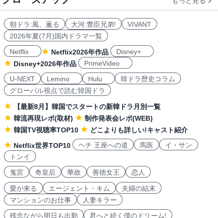
もっと見る
朝ドラ:風、薫る
大河:豊臣兄弟!
VIVANT
2026年夏(7月)国内ドラマ一覧
Netflix
Disney+
Netflix2026年作品
PrimeVideo
Disney+2026年作品
U-NEXT
Lemino
Hulu
韓ドラ歴史コラム
グローバル視点で読む韓国ドラ
【最新8月】韓国でスタートの新韓ドラ月別一覧
韓流再現レポ(取材)
制作発表会レポ(WEB)
韓国TV視聴率TOP10
どこよりも詳しい!キャスト紹介
ヘチ 王座への道
馬医
イ・サン
Netflix世界TOP10
トンイ
鬼宮
奇皇后
華政
善徳女王
恋人
愛が来る
エージェント・キム
夫婦の結末
マンションのお仕事
人妻キラー
残念ながら明日も出勤
君へと続く僕のドリーム!