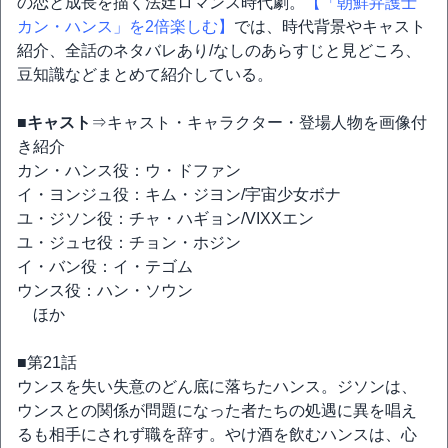
の恋と成長を描く法廷ロマンス時代劇。
【「朝鮮弁護士
カン・ハンス」を2倍楽しむ】
では、時代背景やキャスト
紹介、全話のネタバレあり/なしのあらすじと見どころ、
豆知識などまとめて紹介している。
■キャスト
⇒キャスト・キャラクター・登場人物を画像付
き紹介
カン・ハンス役：ウ・ドファン
イ・ヨンジュ役：キム・ジヨン/宇宙少女ボナ
ユ・ジソン役：チャ・ハギョン/VIXXエン
ユ・ジュセ役：チョン・ホジン
イ・バン役：イ・テゴム
ウンス役：ハン・ソウン
ほか
■第21話
ウンスを失い失意のどん底に落ちたハンス。ジソンは、
ウンスとの関係が問題になった者たちの処遇に異を唱え
るも相手にされず職を辞す。やけ酒を飲むハンスは、心