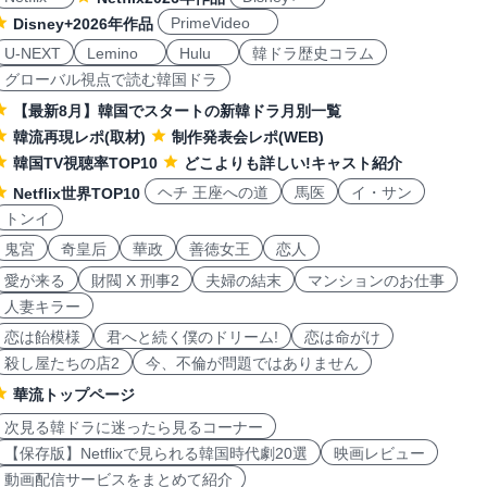
PrimeVideo
Disney+2026年作品
U-NEXT
Lemino
Hulu
韓ドラ歴史コラム
グローバル視点で読む韓国ドラ
【最新8月】韓国でスタートの新韓ドラ月別一覧
韓流再現レポ(取材)
制作発表会レポ(WEB)
韓国TV視聴率TOP10
どこよりも詳しい!キャスト紹介
ヘチ 王座への道
馬医
イ・サン
Netflix世界TOP10
トンイ
鬼宮
奇皇后
華政
善徳女王
恋人
愛が来る
財閥 X 刑事2
夫婦の結末
マンションのお仕事
人妻キラー
恋は飴模様
君へと続く僕のドリーム!
恋は命がけ
殺し屋たちの店2
今、不倫が問題ではありません
華流トップページ
次見る韓ドラに迷ったら見るコーナー
【保存版】Netflixで見られる韓国時代劇20選
映画レビュー
動画配信サービスをまとめて紹介