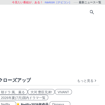
今見たい番組が、ある！
navicon［ナビコン］
最新ニュース一覧
クローズアップ
もっと見る
朝ドラ:風、薫る
大河:豊臣兄弟!
VIVANT
2026年夏(7月)国内ドラマ一覧
Netflix
Disney+
Netflix2026年作品