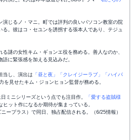
ン演じるノ・マニ。町では評判の良いパソコン教室の院
いる。彼はコ・セユンを誘拐する張本人であり、テジュ
れる謎の女性キム・ギョンエ役を務める。善人なのか、
物語に緊張感を加える見込みだ。
担当し、演出は
「昼と夜」
「クレイジーラブ」
「ハイパ
力を見せたキム・ジョンヒョン監督が務める。
土日ミニシリーズという点でも注目作。
「愛する盗賊様
たなヒット作になるか期待が集まっている。
ズニープラス）で同日、独占配信される。（6/25情報）