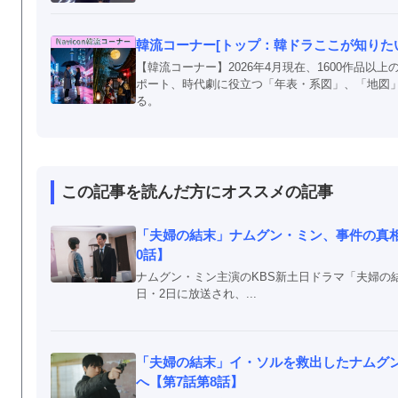
韓流コーナー[トップ：韓ドラここが知りたい！
【韓流コーナー】2026年4月現在、1600作品
ポート、時代劇に役立つ「年表・系図」、「地図
る。
この記事を読んだ方にオススメの記事
「夫婦の結末」ナムグン・ミン、事件の真相
0話】
ナムグン・ミン主演のKBS新土日ドラマ「夫婦の結
日・2日に放送され、...
「夫婦の結末」イ・ソルを救出したナムグ
へ【第7話第8話】