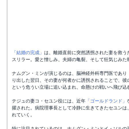
「結婚の完成」
は、離婚直前に突然誘拐された妻を救う
スリラー。愛と憎しみ、夫婦の亀裂、そして狂気じみた
ナムグン・ミンが演じるのは、脳神経外科専門医であり
り出した翌日、その妻が何者かに誘拐されることで、彼
という危うい立場に追い込まれ、命懸けの戦いへ飛び込
テジュの妻コ・セユン役には、近年
「ゴールドランド」
擢された。病院理事長として冷静に生きてきたセユンは
れていく。
特に注目されているのは、ナムグン・ミンとイ・ソルの再