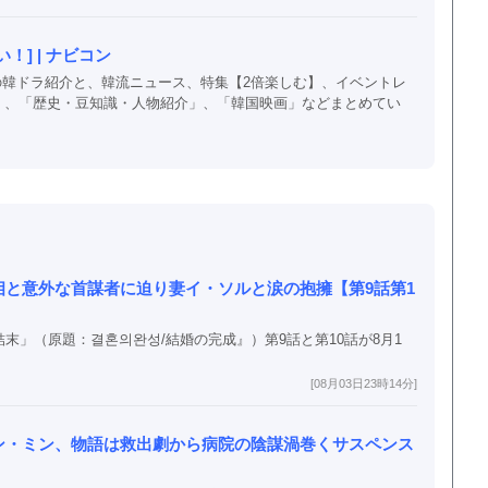
] | ナビコン
以上の韓ドラ紹介と、韓流ニュース、特集【2倍楽しむ】、イベントレ
」、「歴史・豆知識・人物紹介」、「韓国映画」などまとめてい
と意外な首謀者に迫り妻イ・ソルと涙の抱擁【第9話第1
末」（原題：결혼의완성/結婚の完成』）第9話と第10話が8月1
[08月03日23時14分]
ン・ミン、物語は救出劇から病院の陰謀渦巻くサスペンス