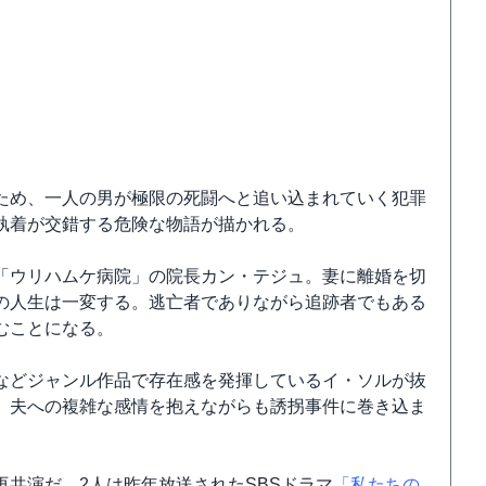
ため、一人の男が極限の死闘へと追い込まれていく犯罪
執着が交錯する危険な物語が描かれる。
「ウリハムケ病院」の院長カン・テジュ。妻に離婚を切
の人生は一変する。逃亡者でありながら追跡者でもある
むことになる。
などジャンル作品で存在感を発揮しているイ・ソルが抜
、夫への複雑な感情を抱えながらも誘拐事件に巻き込ま
共演だ。2人は昨年放送されたSBSドラマ
「私たちの