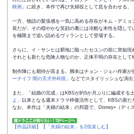
映画」
に続き、本作で再び夫婦役として息を合わせる。
一方、物語の緊張感を一気に高める存在がキム・デミョ
長だが、その穏やかな笑顔の裏には冷酷な本性を隠して
を極限まで追い詰めるヴィランとして登場する。
さらに、イ・サンヒは窮地に陥ったセユンの前に突如現
それとも新たな危険人物なのか、正体不明の存在として
制作陣にも期待が高まる。脚本はチョン・ジェハ作家が
ーナイフ 闇の天才外科医」
などでスタイリッシュな演出
また、「結婚の完成」はKBSが約5か月ぶりに編成する
よ」
以来となる週末ドラマ枠復活作として、KBSの新
なお、本作は「夫婦の結末」の邦題で、Disney+（ディ
【作品詳細】
【「夫婦の結末」を2倍楽しむ】