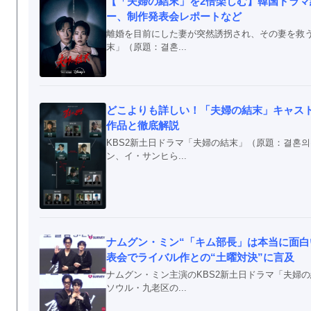
【「夫婦の結末」を2倍楽しむ】韓国ドラ
ー、制作発表会レポートなど
離婚を目前にした妻が突然誘拐され、その妻を救
末」（原題：결혼...
どこよりも詳しい！「夫婦の結末」キャス
作品と徹底解説
KBS2新土日ドラマ「夫婦の結末」（原題：결혼
ン、イ・サンヒら...
ナムグン・ミン“「キム部長」は本当に面白
表会でライバル作との“土曜対決”に言及
ナムグン・ミン主演のKBS2新土日ドラマ「夫婦の
ソウル・九老区の...