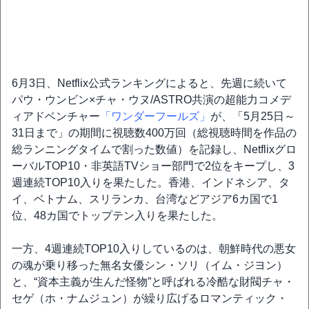
6月3日、Netflix公式ランキングによると、先週に続いて
パウ・ウンビン×チャ・ウヌ/ASTRO共演の超能力コメデ
ィアドベンチャー
「ワンダーフールズ」
が、「5月25日～
31日まで」の期間に視聴数400万回（総視聴時間を作品の
総ランニングタイムで割った数値）を記録し、Netflixグロ
ーバルTOP10・非英語TVショー部門で2位をキープし、3
週連続TOP10入りを果たした。香港、インドネシア、タ
イ、ベトナム、スリランカ、台湾などアジア6カ国で1
位、48カ国でトップテン入りを果たした。
一方、4週連続TOP10入りしているのは、朝鮮時代の悪女
の魂が乗り移った無名女優シン・ソリ（イム・ジヨン）
と、“資本主義が生んだ怪物”と呼ばれる冷酷な財閥チャ・
セゲ（ホ・ナムジュン）が繰り広げるロマンティック・