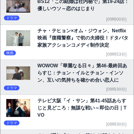
BS12「この結婚は社内秘で」第19-24話：
優しいウソ～恋のはじまり
ドラマ
[09時00分]
チャ・テヒョン×オム・ジウォン、Netflix
映画『復職警察』で初の夫婦役！ドタバタ
家族アクションコメディ制作決定
映画
[08時53分]
WOWOW「華麗なる日々」第46-最終回あ
らすじ：チョン・イルとチョン・インソ
ン、互いの気持ちを確かめ合い恋人に
ドラマ
[08時30分]
テレビ大阪「イ・サン」第41-45話あらす
じと見どころ：無謀な戦い～即位の日｜T
VO
ドラマ
[08時30分]