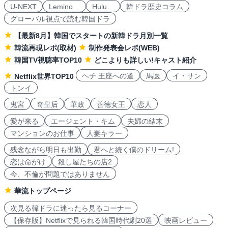
U-NEXT
Lemino
Hulu
韓ドラ歴史コラム
グローバル視点で読む韓国ドラ
【最新8月】韓国でスタートの新韓ドラ月別一覧
韓流再現レポ(取材)
制作発表会レポ(WEB)
韓国TV視聴率TOP10
どこよりも詳しい!キャスト紹介
ヘチ 王座への道
馬医
イ・サン
Netflix世界TOP10
トンイ
鬼宮
奇皇后
華政
善徳女王
恋人
愛が来る
エージェント・キム
夫婦の結末
マンションのお仕事
人妻キラー
残念ながら明日も出勤
君へと続く僕のドリーム!
恋は命がけ
殺し屋たちの店2
今、不倫が問題ではありません
華流トップページ
次見る韓ドラに迷ったら見るコーナー
【保存版】Netflixで見られる韓国時代劇20選
映画レビュー