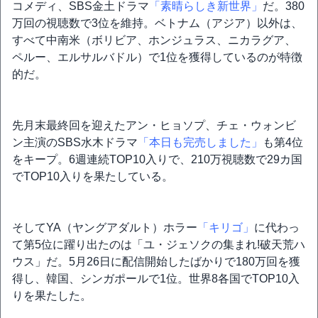
コメディ、SBS金土ドラマ
「素晴らしき新世界」
だ。380
万回の視聴数で3位を維持。ベトナム（アジア）以外は、
すべて中南米（ボリビア、ホンジュラス、ニカラグア、
ペルー、エルサルバドル）で1位を獲得しているのが特徴
的だ。
先月末最終回を迎えたアン・ヒョソプ、チェ・ウォンビ
ン主演のSBS水木ドラマ
「本日も完売しました」
も第4位
をキープ。6週連続TOP10入りで、210万視聴数で29カ国
でTOP10入りを果たしている。
そしてYA（ヤングアダルト）ホラー
「キリゴ」
に代わっ
て第5位に躍り出たのは「ユ・ジェソクの集まれ!破天荒ハ
ウス」だ。5月26日に配信開始したばかりで180万回を獲
得し、韓国、シンガポールで1位。世界8各国でTOP10入
りを果たした。