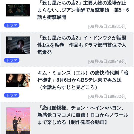
「殺し屋たちの店2」主要人物の退場が止
まらない…ジアン覚醒で反撃開始 第5・6
話も衝撃展開
ドラマ
[08月05日21時31分]
「殺し屋たちの店2」イ・ドンウクが話題
性1位を席巻 作品もドラマ部門首位で人
気爆発
ドラマ
[08月05日20時49分]
キム・ミョンス（エル）の痛快時代劇「暗
行御史」8月6日からBSテレ東で再放送
（全話あらすじと見どころ）
ドラマ
[08月05日18時32分]
「恋は飴模様」チョン・ヘイン×ハヨン、
新感覚ロマコメに自信！ロコからノワール
まで楽しめる【制作発表会動画】