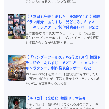
ことから始まるスリリングな犯罪...
【「本日も完売しました」を2倍楽しむ】韓国
ドラマ紹介、あらすじ、見どころ、キャス
ト・キャラクター、制作発表会レポートなど
完璧主義の“青年農夫”マシュー・リーと、“完売主
義”のトップショーホスト、ダム・イェジンが昼夜問
わず絡み合いながら展開する、...
【「ワンダーフールズ」を2倍楽しむ】韓国ド
ラマ紹介、あらすじ、見どころ、キャスト・
キャラクター、制作発表会レポートなど
1999年の世紀末を舞台に、偶然超能力を手にした町
の“変わり者”たちが、平和を脅かすヴィランに立ち向
かいながら世界を守るため奮...
【キリゴ】（全8話）韓国ドラマ紹介
「キリゴ」は、願いを叶えてくれる謎のアプリ「キ
リゴ」の呪いによって死を予告された高校生たち