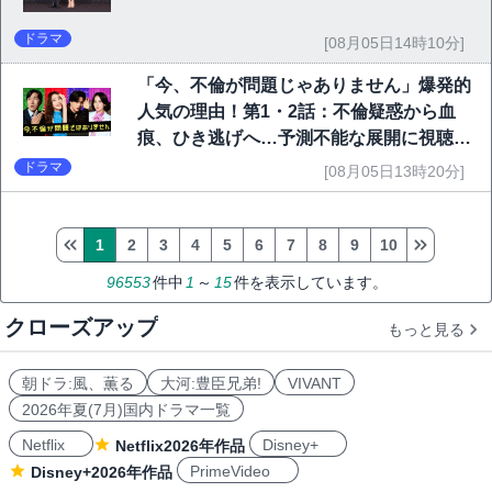
ドラマ
[08月05日14時10分]
「今、不倫が問題じゃありません」爆発的
人気の理由！第1・2話：不倫疑惑から血
痕、ひき逃げへ…予測不能な展開に視聴者
熱狂
ドラマ
[08月05日13時20分]
1
2
3
4
5
6
7
8
9
10
96553
件中
1
～
15
件を表示しています。
クローズアップ
もっと見る
朝ドラ:風、薫る
大河:豊臣兄弟!
VIVANT
2026年夏(7月)国内ドラマ一覧
Netflix
Disney+
Netflix2026年作品
PrimeVideo
Disney+2026年作品