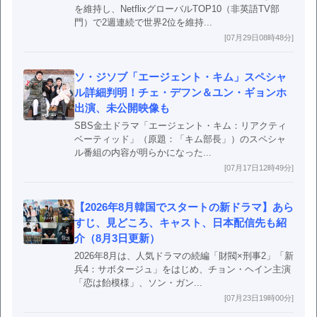
を維持し、NetflixグローバルTOP10（非英語TV部
門）で2週連続で世界2位を維持...
[07月29日08時48分]
ソ・ジソブ「エージェント・キム」スペシャ
ル詳細判明！チェ・デフン＆ユン・ギョンホ
出演、未公開映像も
SBS金土ドラマ「エージェント・キム：リアクティ
ベーティッド」（原題：「キム部長」）のスペシャ
ル番組の内容が明らかになった...
[07月17日12時49分]
【2026年8月韓国でスタートの新ドラマ】あら
すじ、見どころ、キャスト、日本配信先も紹
介（8月3日更新）
2026年8月は、人気ドラマの続編「財閥×刑事2」「新
兵4：サボタージュ」をはじめ、チョン・ヘイン主演
「恋は飴模様」、ソン・ガン...
[07月23日19時00分]