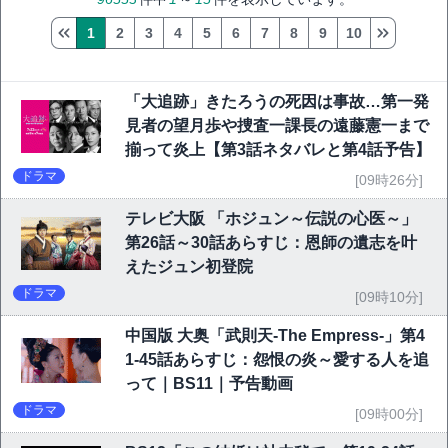
1
2
3
4
5
6
7
8
9
10
「大追跡」きたろうの死因は事故…第一発
見者の望月歩や捜査一課長の遠藤憲一まで
揃って炎上【第3話ネタバレと第4話予告】
ドラマ
[09時26分]
テレビ大阪 「ホジュン～伝説の心医～」
第26話～30話あらすじ：恩師の遺志を叶
えたジュン初登院
ドラマ
[09時10分]
中国版 大奥「武則天-The Empress-」第4
1-45話あらすじ：怨恨の炎～愛する人を追
って｜BS11｜予告動画
ドラマ
[09時00分]