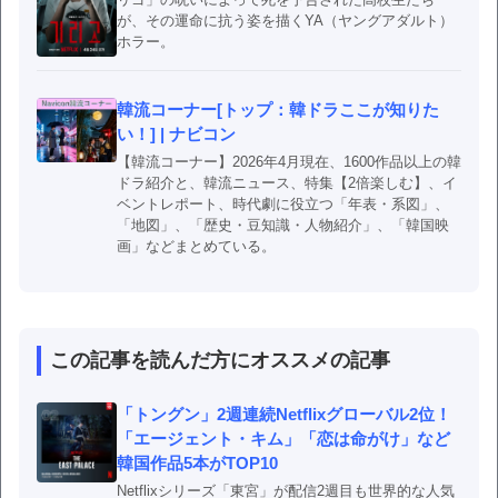
が、その運命に抗う姿を描くYA（ヤングアダルト）
ホラー。
韓流コーナー[トップ：韓ドラここが知りた
い！] | ナビコン
【韓流コーナー】2026年4月現在、1600作品以上の韓
ドラ紹介と、韓流ニュース、特集【2倍楽しむ】、イ
ベントレポート、時代劇に役立つ「年表・系図」、
「地図」、「歴史・豆知識・人物紹介」、「韓国映
画」などまとめている。
この記事を読んだ方にオススメの記事
「トングン」2週連続Netflixグローバル2位！
「エージェント・キム」「恋は命がけ」など
韓国作品5本がTOP10
Netflixシリーズ「東宮」が配信2週目も世界的な人気