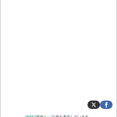
96553
件中
1
～
15
件を表示しています。