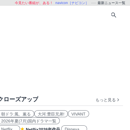
今見たい番組が、ある！
navicon［ナビコン］
最新ニュース一覧
クローズアップ
もっと見る
朝ドラ:風、薫る
大河:豊臣兄弟!
VIVANT
2026年夏(7月)国内ドラマ一覧
Netflix
Disney+
Netflix2026年作品