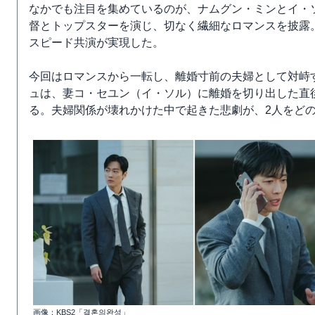
なかでも注目を集めているのが、ナムグン・ミンとイ・
督とトップスターを演じ、切なく繊細なロマンスを披露
スピード共演が実現した。
今回はロマンスから一転し、離婚寸前の夫婦として対峙
ュは、妻コ・セユン（イ・ソル）に離婚を切り出した直
る。夫婦関係が壊れかけた中で起きた悲劇が、2人をど
画像：KBS2「결혼의완성」