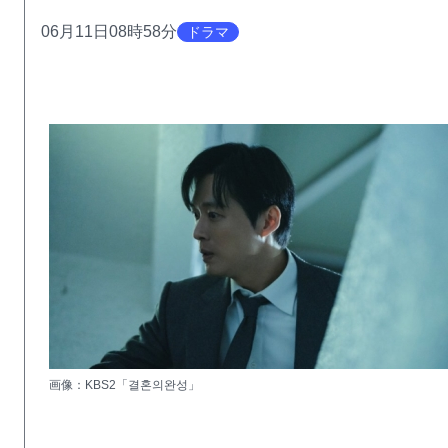
06月11日08時58分
ドラマ
画像：KBS2「결혼의완성」