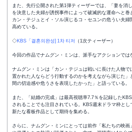
また、先行公開された第1弾ティーザーでは、「妻を消
を決意した夫婦が誘拐事件によって破滅的な運命へと巻
カン・テジュとイ・ソル演じるコ・セユンの危うい夫婦
高めている。
◇
KBS「결혼의완성] 1차 티저
（1次ティーザー）
今回の作品でナムグン・ミンは、派手なアクションでは
ナムグン・ミンは「カン・テジュは戦いに長けた人物で
置かれた人ならどう行動するのかを考えながら演じた」
間の切迫感や危うさを表現したかった」と語っている。
また、「結婚の完成」は最高視聴率7.7％を記録したKB
されることでも注目されている。KBS週末ドラマ枠とし
新たな看板作品として期待を集める。
さらに、ナムグン・ミンにとっては前作「私たちの映画