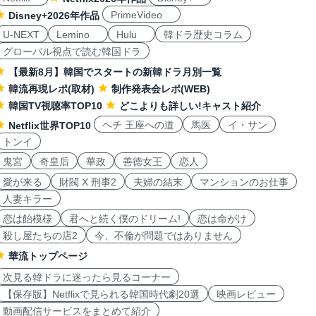
PrimeVideo
Disney+2026年作品
U-NEXT
Lemino
Hulu
韓ドラ歴史コラム
グローバル視点で読む韓国ドラ
【最新8月】韓国でスタートの新韓ドラ月別一覧
韓流再現レポ(取材)
制作発表会レポ(WEB)
韓国TV視聴率TOP10
どこよりも詳しい!キャスト紹介
ヘチ 王座への道
馬医
イ・サン
Netflix世界TOP10
トンイ
鬼宮
奇皇后
華政
善徳女王
恋人
愛が来る
財閥 X 刑事2
夫婦の結末
マンションのお仕事
人妻キラー
恋は飴模様
君へと続く僕のドリーム!
恋は命がけ
殺し屋たちの店2
今、不倫が問題ではありません
華流トップページ
次見る韓ドラに迷ったら見るコーナー
【保存版】Netflixで見られる韓国時代劇20選
映画レビュー
動画配信サービスをまとめて紹介