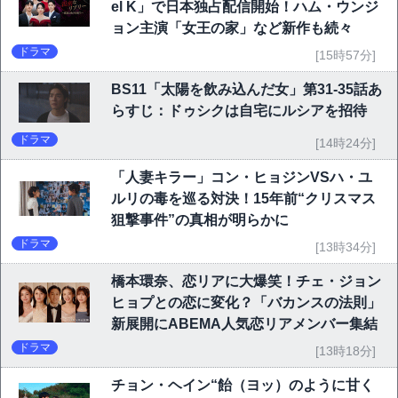
el K」で日本独占配信開始！ハム・ウンジ
ョン主演「女王の家」など新作も続々
ドラマ
[15時57分]
BS11「太陽を飲み込んだ女」第31-35話あ
らすじ：ドゥシクは自宅にルシアを招待
ドラマ
[14時24分]
「人妻キラー」コン・ヒョジンVSハ・ユ
ルリの毒を巡る対決！15年前“クリスマス
狙撃事件”の真相が明らかに
ドラマ
[13時34分]
橋本環奈、恋リアに大爆笑！チェ・ジョン
ヒョプとの恋に変化？「バカンスの法則」
新展開にABEMA人気恋リアメンバー集結
ドラマ
[13時18分]
チョン・ヘイン“飴（ヨッ）のように甘く