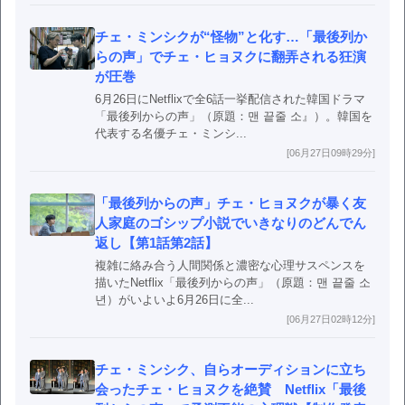
チェ・ミンシクが“怪物”と化す…「最後列か
らの声」でチェ・ヒョヌクに翻弄される狂演
が圧巻
6月26日にNetflixで全6話一挙配信された韓国ドラマ
「最後列からの声」（原題：맨 끝줄 소』）。韓国を
代表する名優チェ・ミンシ...
[06月27日09時29分]
「最後列からの声」チェ・ヒョヌクが暴く友
人家庭のゴシップ小説でいきなりのどんでん
返し【第1話第2話】
複雑に絡み合う人間関係と濃密な心理サスペンスを
描いたNetflix「最後列からの声」（原題：맨 끝줄 소
년）がいよいよ6月26日に全...
[06月27日02時12分]
チェ・ミンシク、自らオーディションに立ち
会ったチェ・ヒョヌクを絶賛 Netflix「最後