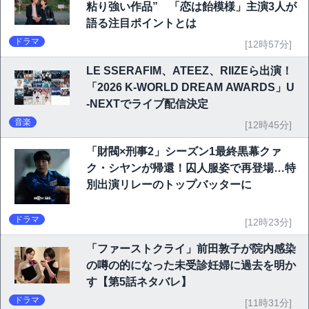
粘り強い作品” 「恋は飴模様」主演3人が
語る注目ポイントとは
ドラマ
[12時57分]
LE SSERAFIM、ATEEZ、RIIZEら出演！
「2026 K-WORLD DREAM AWARDS」U
-NEXTでライブ配信決定
音楽
[12時45分]
「財閥×刑事2」シーズン1最終黒幕クァ
ク・シヤンが帰還！囚人服姿で再登場…特
別出演リレーのトップバッターに
ドラマ
[12時23分]
「ファーストクライ」前田敦子が院内感染
の噂の的になった未受診妊婦に過去を明か
す【第5話ネタバレ】
ドラマ
[11時31分]