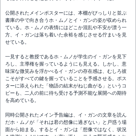
公開されたメインポスターには、本棚がびっしりと並ぶ
書庫の中で向き合うホ・ムノとイ・ガンの姿が収められ
ている。ホ・ムノの表情にはどこか混乱や不安が漂う一
方、イ・ガンは落ち着いた余裕を感じさせる佇まいを見
せている。
一見すると教授であるホ・ムノが学生のイ・ガンを見下
ろし、主導権を握っているようにも見える。しかし、意
味深な微笑みを浮かべるイ・ガンの存在感は、むしろ彼
こそがすべての鍵を握っていることを予感させる。ポス
ターに添えられた「物語の結末がねじ曲がる」というコ
ピーも、二人の前に待ち受ける予測不能な展開への期待
を高めている。
同時公開されたメイン予告編は、イ・ガンの文章を読ん
だホ・ムノが「それは君の想像に過ぎない」と戸惑う場
面から始まる。するとイ・ガンは「想像ではなく、状況