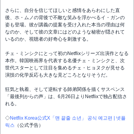
さらに、自分を信じてほしいと感情をあらわにした直
後、ホ・ムノの背後で不敵な笑みを浮かべるイ・ガンの
姿も登場。彼が講義の提案を受け入れた本当の理由は何
なのか、そして彼の文章にはどのような秘密が隠されて
いるのか、視聴者の好奇心を刺激する。
チェ・ミンシクにとって初のNetflixシリーズ出演作となる
本作。韓国映画界を代表する名優チェ・ミンシクと、次
世代スターとして注目を集めるチェ・ヒョヌクが見せる
演技の化学反応も大きな見どころとなりそうだ。
狂気と執着、そして逆転する師弟関係を描くサスペンス
「最後列からの声」は、6月26日よりNetflixで独占配信さ
れる。
◇
Netflix Korea公式X「맨 끝줄 소년」 공식 예고편 | 넷플
릭스
（公式予告）