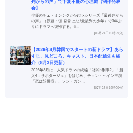
列からの声」で予測不能の心理戦【制作発表
会】
俳優のチェ・ミンシクがNetflixシリーズ「最後列から
の声」（原題：맨 끝줄 소년/最後列の少年）で3年ぶ
りにドラマへ復帰する。6...
[06月24日15時29分]
【2026年8月韓国でスタートの新ドラマ】あら
すじ、見どころ、キャスト、日本配信先も紹
介（8月3日更新）
2026年8月は、人気ドラマの続編「財閥×刑事2」「新
兵4：サボタージュ」をはじめ、チョン・ヘイン主演
「恋は飴模様」、ソン・ガン...
[07月23日19時00分]