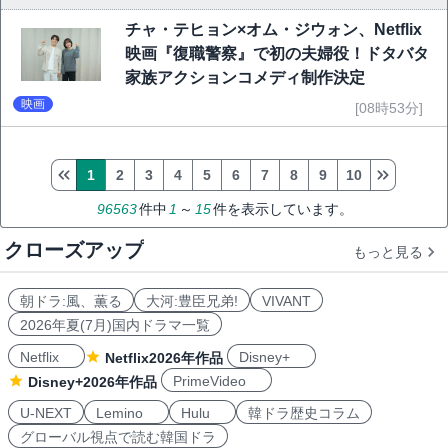
チャ・テヒョン×オム・ジウォン、Netflix
映画『復職警察』で初の夫婦役！ドタバタ
家族アクションコメディ制作決定
映画
[08時53分]
1
2
3
4
5
6
7
8
9
10
96563
件中
1
～
15
件を表示しています。
クローズアップ
もっと見る
朝ドラ:風、薫る
大河:豊臣兄弟!
VIVANT
2026年夏(7月)国内ドラマ一覧
Netflix
Disney+
Netflix2026年作品
PrimeVideo
Disney+2026年作品
U-NEXT
Lemino
Hulu
韓ドラ歴史コラム
グローバル視点で読む韓国ドラ