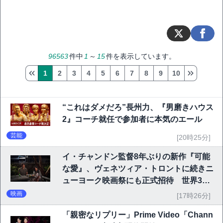
96563
件中
1
～
15
件を表示しています。
1
2
3
4
5
6
7
8
9
10
“これはダメだろ”長州力、『男磨きハウス
2』コーチ就任で参加者に本気のエール
芸能
[20時25分]
イ・チャンドン監督8年ぶりの新作『可能
な愛』、ヴェネツィア・トロントに続きニ
ューヨーク映画祭にも正式招待 世界3大
映画祭で快挙｜Netflix映画
映画
[17時26分]
「親密なリプリー」Prime Video「Chann