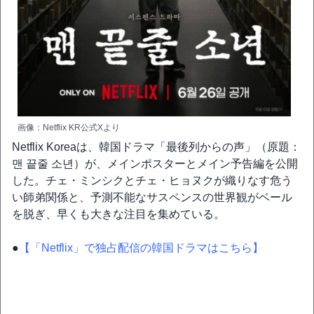
画像：Netflix KR公式Xより
Netflix Koreaは、韓国ドラマ「最後列からの声」（原題：
맨 끝줄 소년）が、メインポスターとメイン予告編を公開
した。チェ・ミンシクとチェ・ヒョヌクが織りなす危う
い師弟関係と、予測不能なサスペンスの世界観がベール
を脱ぎ、早くも大きな注目を集めている。
●
【「Netflix」で独占配信の韓国ドラマはこちら】