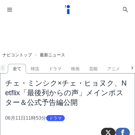
ナビコントップ
最新ニュース
全て
韓流
ドラマ
映画
芸能
アニメ
音
チェ・ミンシク×チェ・ヒョヌク、N
etflix「最後列からの声」メインポス
ター＆公式予告編公開
06月11日11時53分
ドラマ