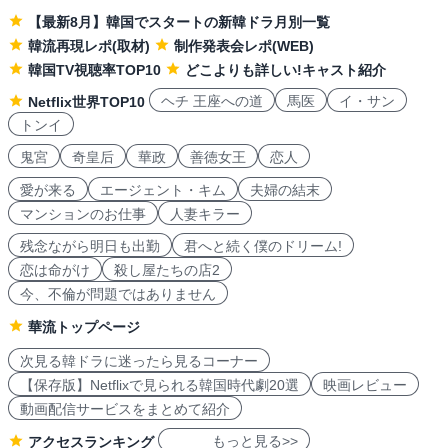
【最新8月】韓国でスタートの新韓ドラ月別一覧
韓流再現レポ(取材)
制作発表会レポ(WEB)
韓国TV視聴率TOP10
どこよりも詳しい!キャスト紹介
ヘチ 王座への道
馬医
イ・サン
Netflix世界TOP10
トンイ
鬼宮
奇皇后
華政
善徳女王
恋人
愛が来る
エージェント・キム
夫婦の結末
マンションのお仕事
人妻キラー
残念ながら明日も出勤
君へと続く僕のドリーム!
恋は命がけ
殺し屋たちの店2
今、不倫が問題ではありません
華流トップページ
次見る韓ドラに迷ったら見るコーナー
【保存版】Netflixで見られる韓国時代劇20選
映画レビュー
動画配信サービスをまとめて紹介
もっと見る>>
アクセスランキング