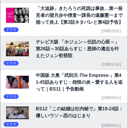
「大追跡」きたろうの死因は事故…第一発
見者の望月歩や捜査一課長の遠藤憲一まで
揃って炎上【第3話ネタバレと第4話予告】
ドラマ
[09時26分]
テレビ大阪 「ホジュン～伝説の心医～」
第26話～30話あらすじ：恩師の遺志を叶
えたジュン初登院
ドラマ
[09時10分]
中国版 大奥「武則天-The Empress-」第4
1-45話あらすじ：怨恨の炎～愛する人を追
って｜BS11｜予告動画
ドラマ
[09時00分]
BS12「この結婚は社内秘で」第19-24話：
優しいウソ～恋のはじまり
ドラマ
[09時00分]