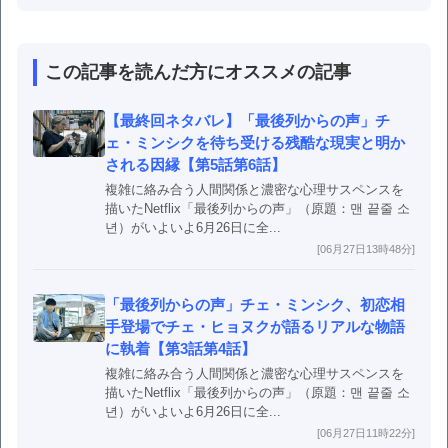
この記事を読んだ方にオススメの記事
【最終回ネタバレ】「最後列からの声」チ
ェ・ミンシクを待ち受ける残酷な現実と明か
される因縁【第5話第6話】
複雑に絡み合う人間関係と濃密な心理サスペンスを
描いたNetflix「最後列からの声」（原題：맨 끝줄 소
년）がいよいよ6月26日に全...
[06月27日13時48分]
「最後列からの声」チェ・ミンシク、初恋相
手登場でチェ・ヒョヌクが語るリアルな物語
に執着【第3話第4話】
複雑に絡み合う人間関係と濃密な心理サスペンスを
描いたNetflix「最後列からの声」（原題：맨 끝줄 소
년）がいよいよ6月26日に全...
[06月27日11時22分]