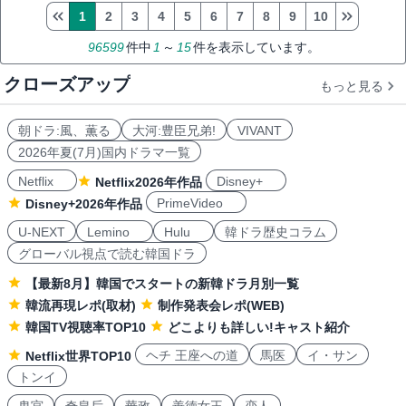
1
2
3
4
5
6
7
8
9
10
96599
件中
1
～
15
件を表示しています。
クローズアップ
もっと見る
朝ドラ:風、薫る
大河:豊臣兄弟!
VIVANT
2026年夏(7月)国内ドラマ一覧
Netflix
Disney+
Netflix2026年作品
PrimeVideo
Disney+2026年作品
U-NEXT
Lemino
Hulu
韓ドラ歴史コラム
グローバル視点で読む韓国ドラ
【最新8月】韓国でスタートの新韓ドラ月別一覧
韓流再現レポ(取材)
制作発表会レポ(WEB)
韓国TV視聴率TOP10
どこよりも詳しい!キャスト紹介
ヘチ 王座への道
馬医
イ・サン
Netflix世界TOP10
トンイ