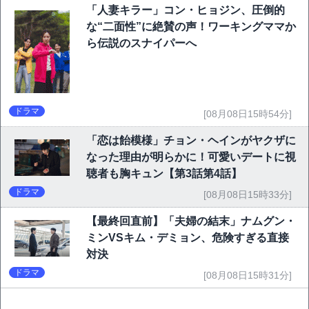
「人妻キラー」コン・ヒョジン、圧倒的
な“二面性”に絶賛の声！ワーキングママか
ら伝説のスナイパーへ
ドラマ
[08月08日15時54分]
「恋は飴模様」チョン・ヘインがヤクザに
なった理由が明らかに！可愛いデートに視
聴者も胸キュン【第3話第4話】
ドラマ
[08月08日15時33分]
【最終回直前】「夫婦の結末」ナムグン・
ミンVSキム・デミョン、危険すぎる直接
対決
ドラマ
[08月08日15時31分]