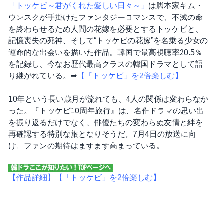
「トッケビ～君がくれた愛しい日々～」
は脚本家キム・
ウンスクが手掛けたファンタジーロマンスで、不滅の命
を終わらせるため人間の花嫁を必要とするトッケビと、
記憶喪失の死神、そして“トッケビの花嫁”を名乗る少女の
運命的な出会いを描いた作品。韓国で最高視聴率20.5％
を記録し、今なお歴代最高クラスの韓国ドラマとして語
り継がれている。➡
【「トッケビ」を2倍楽しむ】
10年という長い歳月が流れても、4人の関係は変わらなか
った。『トッケビ10周年旅行』は、名作ドラマの思い出
を振り返るだけでなく、俳優たちの変わらぬ友情と絆を
再確認する特別な旅となりそうだ。7月4日の放送に向
け、ファンの期待はますます高まっている。
【作品詳細】
【「トッケビ」を2倍楽しむ】