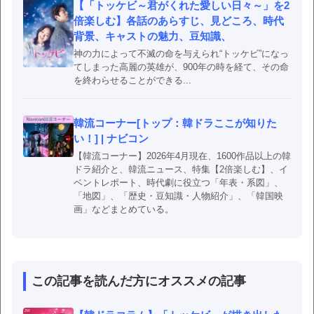
【「トッケビ～君がくれた愛しい日々～」を2
倍楽しむ】各話のあらすじ、見どころ、時代
背景、キャストの魅力、豆知識、
神の力によって不滅の命を与えられ“トッケビ”になっ
てしまった高麗の英雄が、900年の時を経て、その命
を終わらせることができる...
韓流コーナー[トップ：韓ドラここが知りた
い！] | ナビコン
【韓流コーナー】2026年4月現在、1600作品以上の韓
ドラ紹介と、韓流ニュース、特集【2倍楽しむ】、イ
ベントレポート、時代劇に役立つ「年表・系図」、
「地図」、「歴史・豆知識・人物紹介」、「韓国映
画」などまとめている。
この記事を読んだ方にオススメの記事