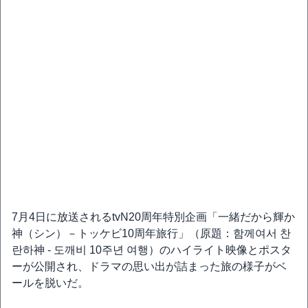
7月4日に放送されるtvN20周年特別企画「一緒だから輝か
神（シン）－トッケビ10周年旅行」（原題：함께여서 찬
란하神 - 도깨비 10주년 여행）のハイライト映像とポスタ
ーが公開され、ドラマの思い出が詰まった旅の様子がベ
ールを脱いだ。