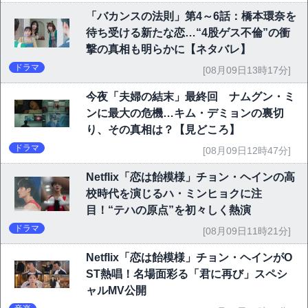
「バカンスの法則」第4～6話：橋本環奈を
待ち受ける新たな恋…“4股ゲス不倫”の衝
撃の真相も明らかに【ネタバレ】
ドラマ
[08月09日13時17分]
今夜「夫婦の結末」最終回 ナムグン・ミ
ンに最大の危機…キム・デミョンの裏切
り、その真相は？【見どころ】
ドラマ
[08月09日12時47分]
Netflix「恋は飴模様」チョン・ヘインの高
校時代を演じるハ・ミンヒョクに注
目！“テハの原点”を初々しく熱演
ドラマ
[08月09日11時21分]
Netflix「恋は飴模様」チョン・ヘインがO
ST熱唱！名場面彩る「君に再び」スペシ
ャルMV公開