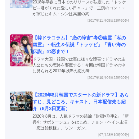
2018年早春に日本でのリリースが決定した「トッケ
ビ～君がくれた愛しい日々～」で、主演のコン・ユ
が演じたキム・シンは高麗の武...
[2017年11月05日22時30分]
【韓ドラコラム】“恋の障害”考②幽霊「私の
幽霊」～転生＆伝説「トッケビ」「青い海の
伝説」の恋まで！
ドラマ大国・韓国では実に様々な障害でドラマの主
人公たちの恋路を邪魔する！今回は韓国ドラマの中
に見られる2012年以降の恋の障...
[2017年10月04日22時20分]
【2026年8月韓国でスタートの新ドラマ】あら
すじ、見どころ、キャスト、日本配信先も紹
介（8月3日更新）
2026年8月は、人気ドラマの続編「財閥×刑事2」「新
兵4：サボタージュ」をはじめ、チョン・ヘイン主演
「恋は飴模様」、ソン・ガン...
[07月23日19時00分]