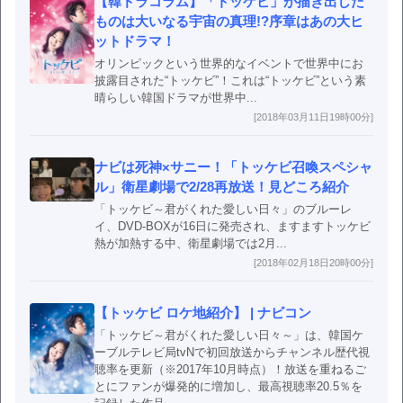
【韓ドラコラム】「トッケビ」が描き出した
ものは大いなる宇宙の真理!?序章はあの大ヒ
ットドラマ！
オリンピックという世界的なイベントで世界中にお
披露目された“トッケビ”！これは“トッケビ”という素
晴らしい韓国ドラマが世界中...
[2018年03月11日19時00分]
ナビは死神×サニー！「トッケビ召喚スペシャ
ル」衛星劇場で2/28再放送！見どころ紹介
「トッケビ～君がくれた愛しい日々」のブルーレ
イ、DVD-BOXが16日に発売され、ますますトッケビ
熱が加熱する中、衛星劇場では2月...
[2018年02月18日20時00分]
【トッケビ ロケ地紹介】 | ナビコン
「トッケビ～君がくれた愛しい日々～」は、韓国ケ
ーブルテレビ局tvNで初回放送からチャンネル歴代視
聴率を更新（※2017年10月時点）！放送を重ねるご
とにファンが爆発的に増加し、最高視聴率20.5％を