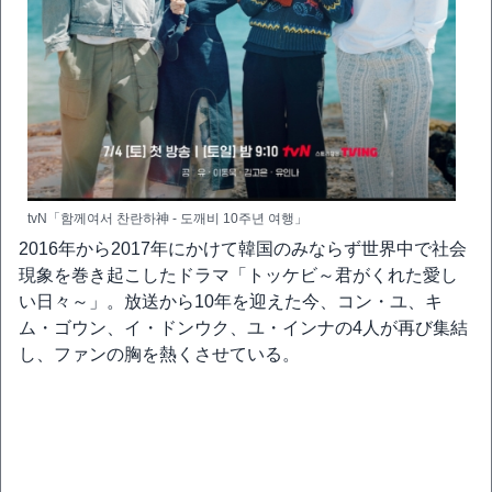
tvN「함께여서 찬란하神 - 도깨비 10주년 여행」
2016年から2017年にかけて韓国のみならず世界中で社会
現象を巻き起こしたドラマ「トッケビ～君がくれた愛し
い日々～」。放送から10年を迎えた今、コン・ユ、キ
ム・ゴウン、イ・ドンウク、ユ・インナの4人が再び集結
し、ファンの胸を熱くさせている。