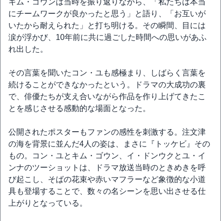
キム・ゴウンは当時を振り返りながら、「私たちは本当
にチームワークが良かったと思う」と語り、「お互いが
いたから耐えられた」と打ち明ける。その瞬間、目には
涙が浮かび、10年前に共に過ごした時間への思いがあふ
れ出した。
その言葉を聞いたコン・ユも感極まり、しばらく言葉を
続けることができなかったという。ドラマの大成功の裏
で、俳優たちが支え合いながら作品を作り上げてきたこ
とを感じさせる感動的な場面となった。
公開されたポスターもファンの感性を刺激する。注文津
の海を背景に並んだ4人の姿は、まさに『トッケビ』その
もの。コン・ユとキム・ゴウン、イ・ドンウクとユ・イ
ンナのツーショットは、ドラマ放送当時のときめきを呼
び起こし、そばの花束や赤いマフラーなど象徴的な小道
具も登場することで、数々の名シーンを思い出させる仕
上がりとなっている。