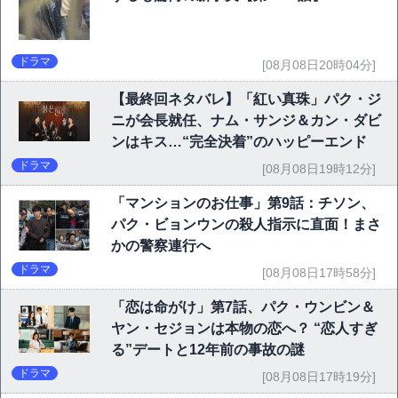
ドラマ
[08月08日20時04分]
【最終回ネタバレ】「紅い真珠」パク・ジ
ニが会長就任、ナム・サンジ＆カン・ダビ
ンはキス…“完全決着”のハッピーエンド
ドラマ
[08月08日19時12分]
「マンションのお仕事」第9話：チソン、
パク・ビョンウンの殺人指示に直面！まさ
かの警察連行へ
ドラマ
[08月08日17時58分]
「恋は命がけ」第7話、パク・ウンビン＆
ヤン・セジョンは本物の恋へ？ “恋人すぎ
る”デートと12年前の事故の謎
ドラマ
[08月08日17時19分]