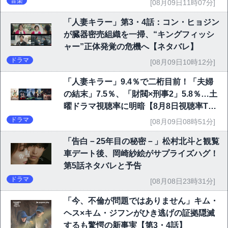
音楽
[08月09日11時07分]
「人妻キラー」第3・4話：コン・ヒョジン
が臓器密売組織を一掃、“キングフィッシ
ャー”正体発覚の危機へ【ネタバレ】
ドラマ
[08月09日10時12分]
「人妻キラー」9.4％で二桁目前！「夫婦
の結末」7.5％、「財閥×刑事2」5.8％…土
曜ドラマ視聴率に明暗【8月8日視聴率TO
P10】
ドラマ
[08月09日08時51分]
「告白－25年目の秘密－」松村北斗と観覧
車デート後、岡崎紗絵がサプライズハグ！
第5話ネタバレと予告
ドラマ
[08月08日23時31分]
「今、不倫が問題ではありません」キム・
ヘス×キム・ジフンがひき逃げの証拠隠滅
するも驚愕の新事実【第3・4話】