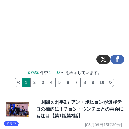
96599
件中
1
～
15
件を表示しています。
1
2
3
4
5
6
7
8
9
10
「財閥 x 刑事2」アン・ボヒョンが爆弾テ
ロの標的に！チョン・ウンチェとの再会に
も注目【第1話第2話】
ドラマ
[08月09日15時30分]