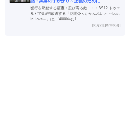
話：黒幕の手がかり～正義のために
犯行を黙秘する顧雍！忍び寄る敵・・・BS12 トゥエ
ルビでBS初放送する「花間令＜かかんれい＞ ～Lost
in Love～」は、“4000年に1...
[06月21日07時00分]