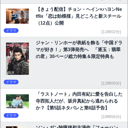
【きょう配信】チョン・ヘイン×ハヨンNe
tflix「恋は飴模様」見どころと新スチール
（12点）公開
ドラマ
[11時02分]
ジャン・リンホーが表紙を飾る「中国ドラ
マが好き！」第3弾発売へ 「逐玉：翡翠
の君」30ページ総力特集＆限定特典も
ドラマ
[11時00分]
「ラストノート」内田有紀に愛を告白した
寺西拓人だが、坂井真紀から逃れられる
か？【第5話ネタバレと第6話予告】
ドラマ
[10時56分]
ソン・ガン除隊後初主演作「フォーハン