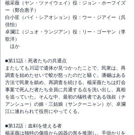
楊采薇（ヤン・ツァイウェイ）役：ジョン・ホーフイズ
ー（鄭合惠子）
白小笙（バイ・シアオション）役：ウー・ジアイー（呉
佳怡）
卓瀾江（ジュオ・ランジアン）役：リー・ゴーヤン（李
歌洋）
ほか
■第11話：死者たちの共通点
またしても川辺で遺体が見つかったことで、民衆は、再
調査を始めたせいで蛟が怒ったのだと騒ぐ。潘樾はある
方法で民衆を鎮め、再調査を続ける。楊采薇たちは灯会
事案で死んだ者たち全員に共通する点を洗い出し、真相
を追っていた。そんな中、最初の犠牲者である強叔（チ
アンシュー）の娘・三姑娘（サンクーニャン）が、卓瀾
江に連れられて役所にやってくる。
■第12話：血剣を使える者
楊采薇は独特の傷痕から凶器の形を推測し、手掛かりを