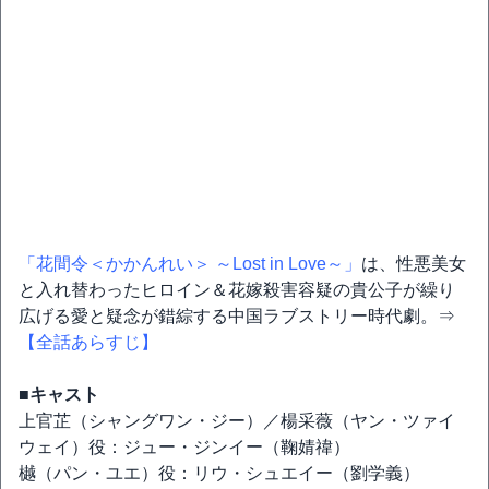
「花間令＜かかんれい＞ ～Lost in Love～」
は、性悪美女
と入れ替わったヒロイン＆花嫁殺害容疑の貴公子が繰り
広げる愛と疑念が錯綜する中国ラブストリー時代劇。⇒
【全話あらすじ】
■キャスト
上官芷（シャングワン・ジー）／楊采薇（ヤン・ツァイ
ウェイ）役：ジュー・ジンイー（鞠婧禕）
樾（パン・ユエ）役：リウ・シュエイー（劉学義）