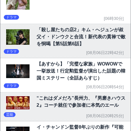
ドラマ
[06時30分]
「殺し屋たちの店2」キム・へジュンが叔
父イ・ドンウクと合流！新代表の貫禄で敵
を恫喝【第5話第6話】
ドラマ
[08月06日22時42分]
【あすから】「完璧な家族」WOWOWで
一挙放送！行定勲監督が演出した話題の韓
国ミステリー（全話あらすじ）
ドラマ
[08月06日20時54分]
“これはダメだろ”長州力、『男磨きハウス
2』コーチ就任で参加者に本気のエール
芸能
[08月06日20時25分]
イ・チャンドン監督8年ぶりの新作『可能