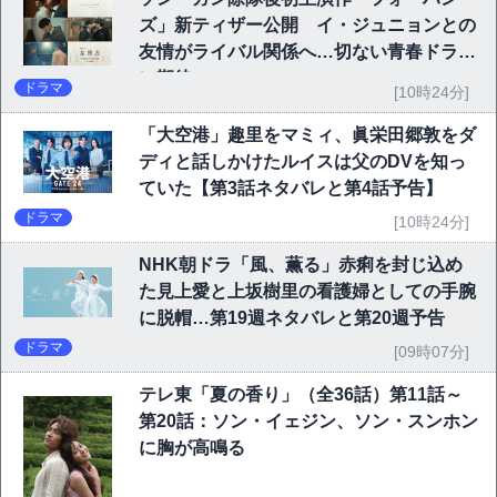
ズ」新ティザー公開 イ・ジュニョンとの
友情がライバル関係へ…切ない青春ドラマ
に期待
ドラマ
[10時24分]
「大空港」趣里をマミィ、眞栄田郷敦をダ
ディと話しかけたルイスは父のDVを知っ
ていた【第3話ネタバレと第4話予告】
ドラマ
[10時24分]
NHK朝ドラ「風、薫る」赤痢を封じ込め
た見上愛と上坂樹里の看護婦としての手腕
に脱帽…第19週ネタバレと第20週予告
ドラマ
[09時07分]
テレ東「夏の香り」（全36話）第11話～
第20話：ソン・イェジン、ソン・スンホン
に胸が高鳴る