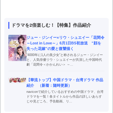
ドラマを2倍楽しむ！【特集】作品紹介
ジュー・ジンイー×リウ・シュエイー「花間令
～Lost in Love～」6月1日BS初放送 “顔を
失った花嫁”の愛と復讐描く
“4000年に1人の美少女”と称されるジュー・ジンイー
と、人気俳優リウ・シュエイーが共演した中国時代
劇「花間令＜かかんれい＞ ～...
【華流トップ】中国ドラマ・台湾ドラマ 作品
紹介 （新着：随時更新）
naviconで紹介しているおすすめの中国ドラマ、台湾
ドラマを一覧！各タイトルから作品の詳しいあらす
じや見どころ、予告動画、リ...