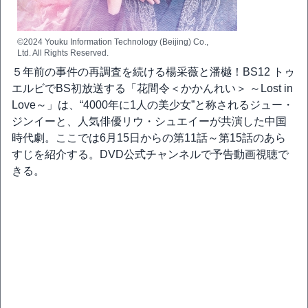
©2024 Youku Information Technology (Beijing) Co.,
Ltd. All Rights Reserved.
５年前の事件の再調査を続ける楊采薇と潘樾！BS12 トゥ
エルビでBS初放送する「花間令＜かかんれい＞ ～Lost in
Love～」は、“4000年に1人の美少女”と称されるジュー・
ジンイーと、人気俳優リウ・シュエイーが共演した中国
時代劇。ここでは6月15日からの第11話～第15話のあら
すじを紹介する。DVD公式チャンネルで予告動画視聴で
きる。