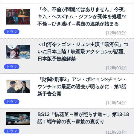
「今、不倫が問題ではありません」今夜、
キム・ヘス×キム・ジフンが死体を処理!?
不倫→ひき逃げ→暴走の連鎖が始まる
ドラマ
[12時33分]
＜山河令＞ゴン・ジュン主演「暗河伝」つ
いに日本上陸！映画級アクションが話題、
日本版予告編解禁
ドラマ
[12時00分]
「財閥×刑事2」アン・ボヒョン×チョン・
ウンチェの最悪の過去が明らかに…第1話
新予告公開
ドラマ
[11時54分]
BS12「惜花芷～星が照らす道～」第13-18
話：端午節の夜～家族の裏切り
ドラマ
[11時30分]