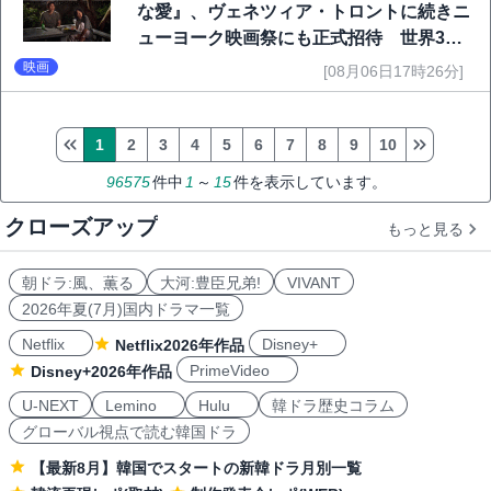
な愛』、ヴェネツィア・トロントに続きニ
ューヨーク映画祭にも正式招待 世界3大
映画祭で快挙｜Netflix映画
映画
[08月06日17時26分]
1
2
3
4
5
6
7
8
9
10
96575
件中
1
～
15
件を表示しています。
クローズアップ
もっと見る
朝ドラ:風、薫る
大河:豊臣兄弟!
VIVANT
2026年夏(7月)国内ドラマ一覧
Netflix
Disney+
Netflix2026年作品
PrimeVideo
Disney+2026年作品
U-NEXT
Lemino
Hulu
韓ドラ歴史コラム
グローバル視点で読む韓国ドラ
【最新8月】韓国でスタートの新韓ドラ月別一覧