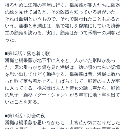
得るために江湖の牢屋に行く。楊采薇が罪人たちに凶器
の絵を見せて回ると、その凶器を知っている男がいた。
それは血剣というもので、それで襲われたこともあると
いう。潘樾と卓瀾江は、裏で殺しを稼業にしている済善
堂の顧雍を訪ねる。実は、顧雍はかつて禾陽一の刺客だ
った。
■第13話：落ち着く歌
潘樾と楊采薇が地下牢に入ると、人がいた形跡があっ
た。床の引っかき傷を見た潘樾は、幼い頃のつらい記憶
を思い出してひどく動揺する。楊采薇は昔、潘樾に教わ
った歌で落ち着かせる。しばらくして、顧雍の夫人が牢
に入ってくる。楊采薇は夫人と侍女の話し声から、顧雍
の息子・顧杉（グー・シャン）が５年前に地下牢を出て
いたことを知る。
■第14話：灯会の夜
潘樾は楊采薇を思いながらも、上官芷が気になりだした