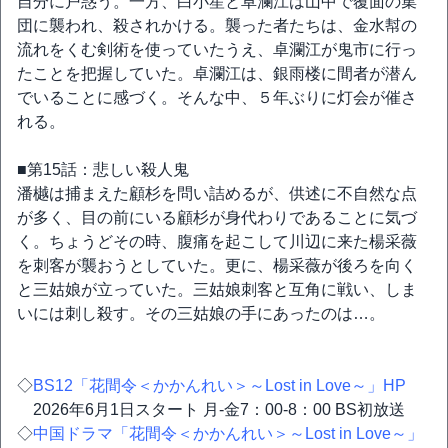
自分に戸惑う。一方、白小笙と卓瀾江は山中で覆面の集
団に襲われ、殺されかける。襲った者たちは、金水幇の
流れをくむ剣術を使っていたうえ、卓瀾江が鬼市に行っ
たことを把握していた。卓瀾江は、銀雨楼に間者が潜ん
でいることに感づく。そんな中、５年ぶりに灯会が催さ
れる。
■第15話：悲しい殺人鬼
潘樾は捕まえた顧杉を問い詰めるが、供述に不自然な点
が多く、目の前にいる顧杉が身代わりであることに気づ
く。ちょうどその時、腹痛を起こして川辺に来た楊采薇
を刺客が襲おうとしていた。更に、楊采薇が後ろを向く
と三姑娘が立っていた。三姑娘刺客と互角に戦い、しま
いには刺し殺す。その三姑娘の手にあったのは…。
◇
BS12「花間令＜かかんれい＞～Lost in Love～」HP
2026年6月1日スタート 月-金7：00-8：00 BS初放送
◇
中国ドラマ「花間令＜かかんれい＞～Lost in Love～」