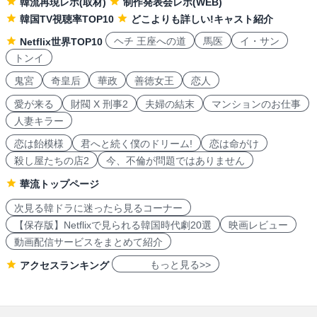
韓流再現レポ(取材)
制作発表会レポ(WEB)
韓国TV視聴率TOP10
どこよりも詳しい!キャスト紹介
ヘチ 王座への道
馬医
イ・サン
Netflix世界TOP10
トンイ
鬼宮
奇皇后
華政
善徳女王
恋人
愛が来る
財閥 X 刑事2
夫婦の結末
マンションのお仕事
人妻キラー
恋は飴模様
君へと続く僕のドリーム!
恋は命がけ
殺し屋たちの店2
今、不倫が問題ではありません
華流トップページ
次見る韓ドラに迷ったら見るコーナー
【保存版】Netflixで見られる韓国時代劇20選
映画レビュー
動画配信サービスをまとめて紹介
もっと見る>>
アクセスランキング