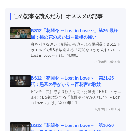
この記事を読んだ方にオススメの記事
BS12「花間令 ～Lost in Love～」第26-最終
回：桃の花の思い出～最後の願い
身を引きなさい！劉箐から迫られる楊采薇！BS12 ト
ゥエルビでBS初放送する「花間令＜かかんれい＞ ～
Lost in Love～」は、“4000...
[07月05日10時00分]
BS12「花間令 ～Lost in Love～」第21-25
話：黒幕の手がかり～百花宮の歌妓
ピンチ！罠に嵌まり視力を失った潘樾！BS12 トゥエ
ルビでBS初放送する「花間令＜かかんれい＞ ～Lost
in Love～」は、“4000年に1...
[06月28日17時00分]
BS12「花間令 ～Lost in Love～」第16-20