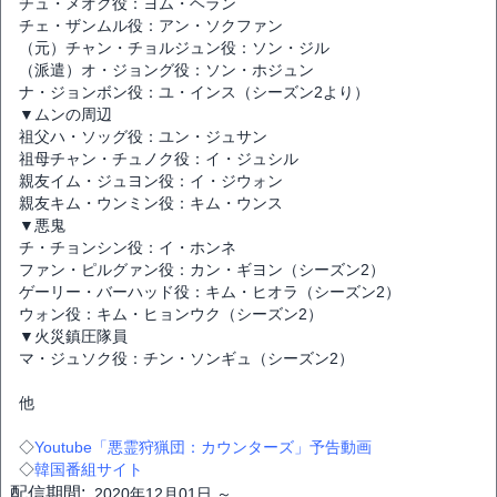
チュ・メオク役：ヨム・ヘラン
チェ・ザンムル役：アン・ソクファン
（元）チャン・チョルジュン役：ソン・ジル
（派遣）オ・ジョング役：ソン・ホジュン
ナ・ジョンボン役：ユ・インス（シーズン2より）
▼ムンの周辺
祖父ハ・ソッグ役：ユン・ジュサン
祖母チャン・チュノク役：イ・ジュシル
親友イム・ジュヨン役：イ・ジウォン
親友キム・ウンミン役：キム・ウンス
▼悪鬼
チ・チョンシン役：イ・ホンネ
ファン・ピルグァン役：カン・ギヨン（シーズン2）
ゲーリー・バーハッド役：キム・ヒオラ（シーズン2）
ウォン役：キム・ヒョンウク（シーズン2）
▼火災鎮圧隊員
マ・ジュソク役：チン・ソンギュ（シーズン2）
他
◇
Youtube「悪霊狩猟団：カウンターズ」予告動画
◇
韓国番組サイト
配信期間:
2020年12月01日 ～