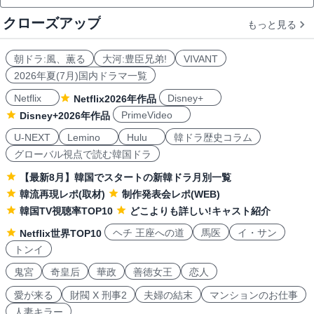
クローズアップ
もっと見る
朝ドラ:風、薫る
大河:豊臣兄弟!
VIVANT
2026年夏(7月)国内ドラマ一覧
Netflix
Disney+
Netflix2026年作品
PrimeVideo
Disney+2026年作品
U-NEXT
Lemino
Hulu
韓ドラ歴史コラム
グローバル視点で読む韓国ドラ
【最新8月】韓国でスタートの新韓ドラ月別一覧
韓流再現レポ(取材)
制作発表会レポ(WEB)
韓国TV視聴率TOP10
どこよりも詳しい!キャスト紹介
ヘチ 王座への道
馬医
イ・サン
Netflix世界TOP10
トンイ
鬼宮
奇皇后
華政
善徳女王
恋人
愛が来る
財閥 X 刑事2
夫婦の結末
マンションのお仕事
人妻キラー