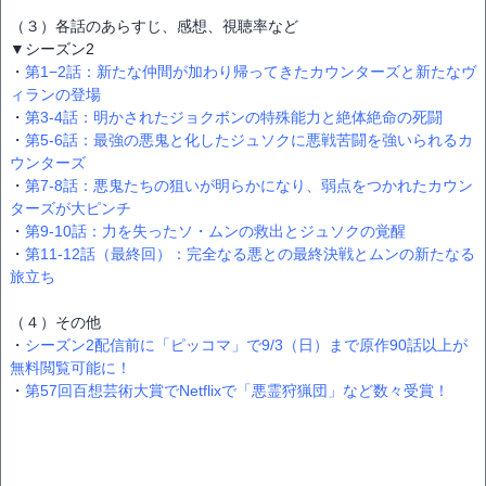
（３）各話のあらすじ、感想、視聴率など
▼シーズン2
・
第1−2話：新たな仲間が加わり帰ってきたカウンターズと新たなヴ
ィランの登場
・
第3-4話：明かされたジョクボンの特殊能力と絶体絶命の死闘
・
第5-6話：最強の悪鬼と化したジュソクに悪戦苦闘を強いられるカ
ウンターズ
・
第7-8話：悪鬼たちの狙いが明らかになり、弱点をつかれたカウン
ターズが大ピンチ
・
第9-10話：力を失ったソ・ムンの救出とジュソクの覚醒
・
第11-12話（最終回）：完全なる悪との最終決戦とムンの新たなる
旅立ち
（４）その他
・
シーズン2配信前に「ピッコマ」で9/3（日）まで原作90話以上が
無料閲覧可能に！
・
第57回百想芸術大賞でNetflixで「悪霊狩猟団」など数々受賞！