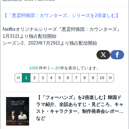
【「悪霊狩猟団：カウンターズ」シリーズを2倍楽しむ】
Netflixオリジナルシリーズ『悪霊狩猟団：カウンターズ』
1月31日より独占配信開始
シーズン2、2023年7月29日より独占配信開始
1005
件中
1
～
10
件を表示しています。
1
2
3
4
5
6
7
8
9
10
【「フォーハンズ」を2倍楽しむ】韓国ド
ラマ紹介、全話あらすじ・見どころ、キャ
スト・キャラクター、制作発表会レポート
など