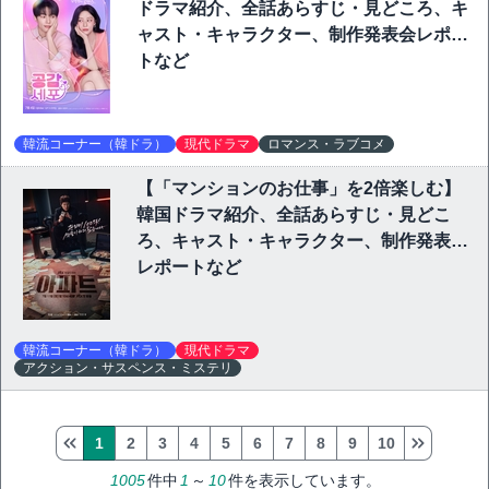
ドラマ紹介、全話あらすじ・見どころ、キ
ャスト・キャラクター、制作発表会レポー
トなど
韓流コーナー（韓ドラ）
現代ドラマ
ロマンス・ラブコメ
【「マンションのお仕事」を2倍楽しむ】
韓国ドラマ紹介、全話あらすじ・見どこ
ろ、キャスト・キャラクター、制作発表会
レポートなど
韓流コーナー（韓ドラ）
現代ドラマ
アクション・サスペンス・ミステリ
1
2
3
4
5
6
7
8
9
10
1005
件中
1
～
10
件を表示しています。