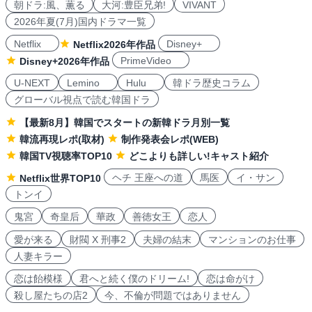
朝ドラ:風、薫る
大河:豊臣兄弟!
VIVANT
2026年夏(7月)国内ドラマ一覧
Netflix
Disney+
Netflix2026年作品
PrimeVideo
Disney+2026年作品
U-NEXT
Lemino
Hulu
韓ドラ歴史コラム
グローバル視点で読む韓国ドラ
【最新8月】韓国でスタートの新韓ドラ月別一覧
韓流再現レポ(取材)
制作発表会レポ(WEB)
韓国TV視聴率TOP10
どこよりも詳しい!キャスト紹介
ヘチ 王座への道
馬医
イ・サン
Netflix世界TOP10
トンイ
鬼宮
奇皇后
華政
善徳女王
恋人
愛が来る
財閥 X 刑事2
夫婦の結末
マンションのお仕事
人妻キラー
恋は飴模様
君へと続く僕のドリーム!
恋は命がけ
殺し屋たちの店2
今、不倫が問題ではありません