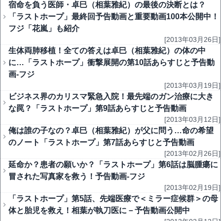
宿命を負う医師・卓巳（相葉雅紀）の最後の決断とは？
「ラストホープ」最終回予告動画と重要動画100本公開中！
フジ「花嵐」も紹介
[2013年03月26日]
生体両肺移植！全ての答えは卓巳（相葉雅紀）の体の中
に…「ラストホープ」衝撃展開の第10話あらすじと予告動
画-フジ
[2013年03月19日]
ビジネス界のカリスマ緊急入院！最先端のガン治療に大き
な罠？「ラストホープ」第9話あらすじと予告動画
[2013年03月12日]
俺は誰の子なの？卓巳（相葉雅紀）が父に問う…命の希望
のノート「ラストホープ」第7話あらすじと予告動画
[2013年02月26日]
延命か？患者の願いか？「ラストホープ」第6話は脳腫瘍に
冒された写真家を救う！予告動画-フジ
[2013年02月19日]
「ラストホープ」第5話、先端医療で＜ミラー症候群＞の母
体と胎児を救え！相葉が執刀医に－予告動画公開中