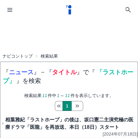
ナビコントップ
検索結果
『
ニュース
』
−
『
タイトル
』で『
「ラストホー
プ」
』を検索
検索結果
11
件中
1
～
11
件を表示しています。
1
相葉雅紀「ラストホープ」の後は、坂口憲二主演究極の医
療ドラマ「医龍」を再放送、本日（18日）スタート
[2024年07月18日]