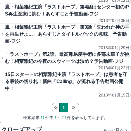
[2013年02月12日]
嵐・相葉雅紀主演「ラストホープ」第4話はセンター初のiP
S再生医療に挑む！あらすじと予告動画-フジ
[2013年02月05日]
嵐・相葉雅紀主演「ラストホープ」第3話「失われた神の手
を再生せよ…」あらすじとタイトルバックの意味、予告動
画-フジ
[2013年01月29日]
「ラストホープ」第2話、最高難易度手術に多部未華子が挑
む！相葉雅紀の今夜のスウィーツは渋め？予告動画-フジ
[2013年01月22日]
15日スタートの相葉雅紀主演「ラストホープ」は患者を守
る最後の切り札！新曲「Calling」が流れる予告動画公開
中！
[2013年01月15日]
1
検索結果
11
件中
1
～
11
件を表示しています。
クローズアップ
もっと見る