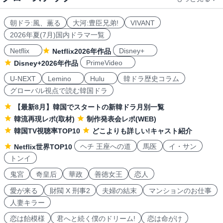
朝ドラ:風、薫る
大河:豊臣兄弟!
VIVANT
2026年夏(7月)国内ドラマ一覧
Netflix
Disney+
Netflix2026年作品
PrimeVideo
Disney+2026年作品
U-NEXT
Lemino
Hulu
韓ドラ歴史コラム
グローバル視点で読む韓国ドラ
【最新8月】韓国でスタートの新韓ドラ月別一覧
韓流再現レポ(取材)
制作発表会レポ(WEB)
韓国TV視聴率TOP10
どこよりも詳しい!キャスト紹介
ヘチ 王座への道
馬医
イ・サン
Netflix世界TOP10
トンイ
鬼宮
奇皇后
華政
善徳女王
恋人
愛が来る
財閥 X 刑事2
夫婦の結末
マンションのお仕事
人妻キラー
恋は飴模様
君へと続く僕のドリーム!
恋は命がけ