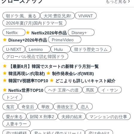
クローズアップ
もっと見る
朝ドラ:風、薫る
大河:豊臣兄弟!
VIVANT
2026年夏(7月)国内ドラマ一覧
Netflix
Disney+
Netflix2026年作品
PrimeVideo
Disney+2026年作品
U-NEXT
Lemino
Hulu
韓ドラ歴史コラム
グローバル視点で読む韓国ドラ
【最新8月】韓国でスタートの新韓ドラ月別一覧
韓流再現レポ(取材)
制作発表会レポ(WEB)
韓国TV視聴率TOP10
どこよりも詳しい!キャスト紹介
ヘチ 王座への道
馬医
イ・サン
Netflix世界TOP10
トンイ
鬼宮
奇皇后
華政
善徳女王
恋人
愛が来る
財閥 X 刑事2
夫婦の結末
マンションのお仕事
人妻キラー
恋は飴模様
君へと続く僕のドリーム!
恋は命がけ