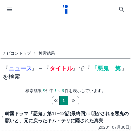
ナビコントップ
検索結果
『
ニュース
』
−
『
タイトル
』で『
「悪鬼 第
』
を検索
検索結果
6
件中
1
～
6
件を表示しています。
1
韓国ドラマ「悪鬼」第11−12話(最終回)：明かされる悪鬼の
願いと、元に戻ったキム・テリに隠された真実
[2023年07月30日]