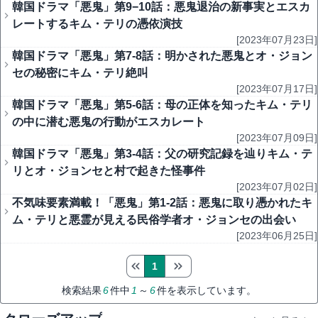
韓国ドラマ「悪鬼」第9−10話：悪鬼退治の新事実とエスカ
レートするキム・テリの憑依演技
[2023年07月23日]
韓国ドラマ「悪鬼」第7-8話：明かされた悪鬼とオ・ジョン
セの秘密にキム・テリ絶叫
[2023年07月17日]
韓国ドラマ「悪鬼」第5-6話：母の正体を知ったキム・テリ
の中に潜む悪鬼の行動がエスカレート
[2023年07月09日]
韓国ドラマ「悪鬼」第3-4話：父の研究記録を辿りキム・テ
リとオ・ジョンセと村で起きた怪事件
[2023年07月02日]
不気味要素満載！「悪鬼」第1-2話：悪鬼に取り憑かれたキ
ム・テリと悪霊が見える民俗学者オ・ジョンセの出会い
[2023年06月25日]
1
検索結果
6
件中
1
～
6
件を表示しています。