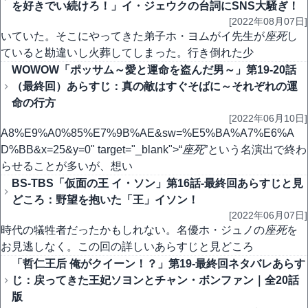
を好きでい続けろ！」イ・ジェウクの台詞にSNS大騒ぎ！
[2022年08月07日]
いていた。そこにやってきた弟子ホ・ヨムがイ先生が
座死
し
ていると勘違いし火葬してしまった。行き倒れた少
WOWOW「ポッサム～愛と運命を盗んだ男～」第19-20話
（最終回）あらすじ：真の敵はすぐそばに～それぞれの運
命の行方
[2022年06月10日]
A8%E9%A0%85%E7%9B%AE&sw=%E5%BA%A7%E6%A
D%BB&x=25&y=0" target="_blank">“
座死
”という名演出で終わ
らせることが多いが、想い
BS-TBS「仮面の王 イ・ソン」第16話-最終回あらすじと見
どころ：野望を抱いた「王」イソン！
[2022年06月07日]
時代の犠牲者だったかもしれない。名優ホ・ジュノの
座死
を
お見逃しなく。この回の詳しいあらすじと見どころ
「哲仁王后 俺がクイーン！？」第19-最終回ネタバレあらす
じ：戻ってきた王妃ソヨンとチャン・ボンファン｜全20話
版