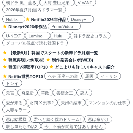
朝ドラ:風、薫る
大河:豊臣兄弟!
VIVANT
2026年夏(7月)国内ドラマ一覧
Netflix
Disney+
Netflix2026年作品
PrimeVideo
Disney+2026年作品
U-NEXT
Lemino
Hulu
韓ドラ歴史コラム
グローバル視点で読む韓国ドラ
【最新8月】韓国でスタートの新韓ドラ月別一覧
韓流再現レポ(取材)
制作発表会レポ(WEB)
韓国TV視聴率TOP10
どこよりも詳しい!キャスト紹介
ヘチ 王座への道
馬医
イ・サン
Netflix世界TOP10
トンイ
鬼宮
奇皇后
華政
善徳女王
恋人
愛が来る
財閥 X 刑事2
夫婦の結末
マンションのお仕事
人妻キラー
恋は飴模様
君へと続く僕のドリーム!
恋は命がけ
殺し屋たちの店2
今、不倫が問題ではありません