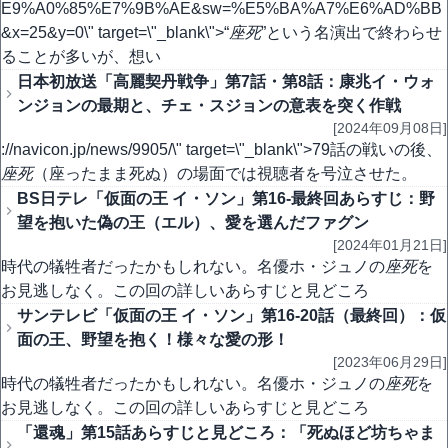
E9%A0%85%E7%9B%AE&sw=%E5%BA%A7%E6%AD%BB
&x=25&y=0\" target=\"_blank\">“
座死
”という名演出で終わらせ
ることが多いが、想い
日本初放送「高麗契丹戦争」第7話・第8話：康兆イ・ウォ
ンジョンの最期と、チェ・スジョンの意表を突く作戦
[2024年09月08日]
://navicon.jp/news/9905/\" target=\"_blank\">79話の戦いの後、
座死
（座ったまま死ぬ）の場面では視聴者を号泣させた。
BS日テレ「仮面の王 イ・ソン」第16-最終回あらすじ：野
望を抱いた偽の王（エル）、愛を選んだファグン
[2024年01月21日]
時代の犠牲者だったかもしれない。名優ホ・ジュノの
座死
を
お見逃しなく。この回の詳しいあらすじと見どころ
サンテレビ「仮面の王 イ・ソン」第16-20話（最終回）：仮
面の王、野望を抱く！様々な愛の形！
[2023年06月29日]
時代の犠牲者だったかもしれない。名優ホ・ジュノの
座死
を
お見逃しなく。この回の詳しいあらすじと見どころ
「還魂」第15話あらすじと見どころ：「死ぬほど坊ちゃま