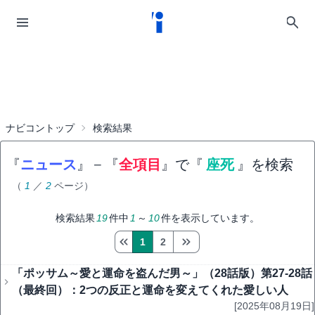
ナビコントップ
検索結果
『
ニュース
』
−
『
全項目
』で『
座死
』を検索
（
1
／
2
ページ）
検索結果
19
件中
1
～
10
件を表示しています。
1
2
「ポッサム～愛と運命を盗んだ男～」（28話版）第27-28話
（最終回）：2つの反正と運命を変えてくれた愛しい人
[2025年08月19日]