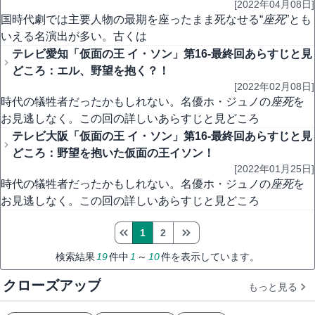
[2022年04月08日]
国時代劇では主要人物の最期を座ったまま死なせる“
座死
”とも
いえる名演出が多い。古くは
テレビ愛知「仮面の王 イ・ソン」第16-最終回あらすじと見
どころ：エル、野望を抱く？！
[2022年02月08日]
時代の犠牲者だったかもしれない。名優ホ・ジュノの
座死
を
お見逃しなく。この回の詳しいあらすじと見どころ
テレビ大阪「仮面の王 イ・ソン」第16-最終回あらすじと見
どころ：野望を抱いた仮面の王イソン！
[2022年01月25日]
時代の犠牲者だったかもしれない。名優ホ・ジュノの
座死
を
お見逃しなく。この回の詳しいあらすじと見どころ
1
2
検索結果
19
件中
1
～
10
件を表示しています。
クローズアップ
もっと見る