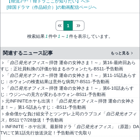
【韓流ｺｰﾅｰ：韓ドラここが知りたい】へ≫
[韓国ドラマ（作品紹介）]の動画配信ページへ
1
検索結果
1
件中
1
～
1
件を表示しています。
関連するニュース記事
もっと見る
「
自己発光オフィス
～拝啓 運命の女神さま！～」第16-最終回あら
すじ：正社員転換の評価が始まるホウォンたち-BS11-予告動画
「
自己発光オフィス
～拝啓 運命の女神さま！～」第11-15話あらす
じ：ホウォンの検査結果は意外な病気!?-BS11-予告動画
「
自己発光オフィス
～拝啓 運命の女神さま！～」第6-10話あらす
じ：ウジンへの見方が変わるホウォン-BS11-予告動画
元INFINITEホヤも出演！「
自己発光オフィス
～拝啓 運命の女神さ
ま！～」第1-5話あらすじ：-BS11-予告動画
余命僅かな負け組女子とツンデレ上司のラブコメ「
自己発光オフィ
ス
」BS11で7/28放送！予告動画
INFINITE・ホヤ出演、最新韓ドラ「
自己発光オフィス
」（原題）DA
TVにて第1話先行放送決定！予告動画で先取り