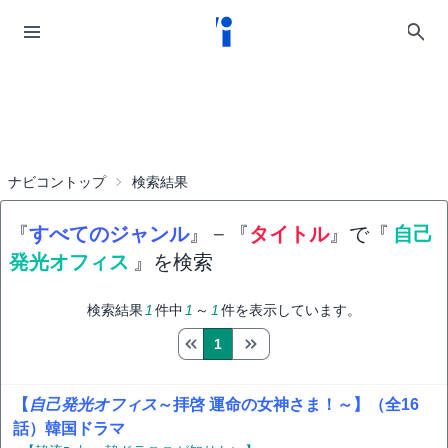
ナビコントップ
検索結果
『
すべてのジャンル
』
−
『
タイトル
』で『
自己
発光オフィス
』を検索
検索結果
1
件中
1
～
1
件を表示しています。
1
【
自己発光オフィス
～拝啓 運命の女神さま！～】（全16
話）韓国ドラマ