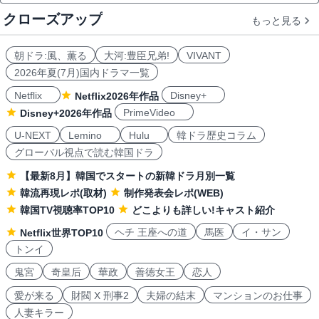
クローズアップ
もっと見る
朝ドラ:風、薫る
大河:豊臣兄弟!
VIVANT
2026年夏(7月)国内ドラマ一覧
Netflix
Disney+
Netflix2026年作品
PrimeVideo
Disney+2026年作品
U-NEXT
Lemino
Hulu
韓ドラ歴史コラム
グローバル視点で読む韓国ドラ
【最新8月】韓国でスタートの新韓ドラ月別一覧
韓流再現レポ(取材)
制作発表会レポ(WEB)
韓国TV視聴率TOP10
どこよりも詳しい!キャスト紹介
ヘチ 王座への道
馬医
イ・サン
Netflix世界TOP10
トンイ
鬼宮
奇皇后
華政
善徳女王
恋人
愛が来る
財閥 X 刑事2
夫婦の結末
マンションのお仕事
人妻キラー