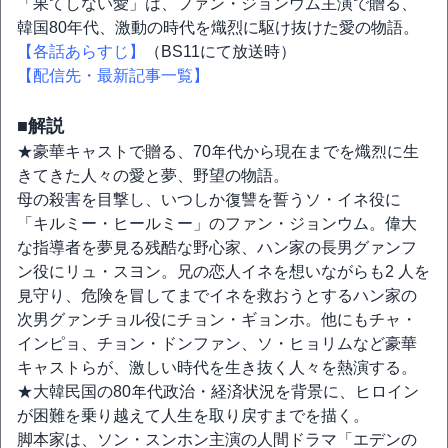
「果てしない愛」は、ファン・ジョンウム主演で贈る、
韓国80年代、激動の時代を熾烈に駆け抜けた愛の物語。
【各話あらすじ】
（BS11にて放送時）
【配信先・最新記事一覧】
■解説
★豪華キャストで贈る、70年代から現在までを熾烈に生
きてきた人々の愛と夢、野望の物語。
母の殺害を目撃し、いつしか復讐を誓うソ・イネ役に
「キルミー・ヒールミー」のファン・ジョンウム。偉大
な指導者を夢見る残酷な野心家、ハン家の長男グァンフ
ン役にリュ・スヨン。兄の恋人イネを想いながらも2 人を
見守り、危険を冒してまでイネを救おうとするハン家の
次男グァンチョル役にチョン・ギョンホ。他にもチャ・
インピョ、チョン・ドンファン、ソ・ヒョリムなど豪華
キャストらが、激しい時代を生き抜く人々を熱演する。
★大韓民国の80年代政治・経済状況を背景に、ヒロイン
が困難を乗り越えて人生を取り戻すまでを描く。
脚本家は、ソン・スンホン主演の人間ドラマ「エデンの