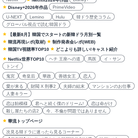
Netflix2026年作品
PrimeVideo
Disney+2026年作品
U-NEXT
Lemino
Hulu
韓ドラ歴史コラム
グローバル視点で読む韓国ドラ
【最新8月】韓国でスタートの新韓ドラ月別一覧
韓流再現レポ(取材)
制作発表会レポ(WEB)
韓国TV視聴率TOP10
どこよりも詳しい!キャスト紹介
ヘチ 王座への道
馬医
イ・サン
Netflix世界TOP10
トンイ
鬼宮
奇皇后
華政
善徳女王
恋人
愛が来る
財閥 X 刑事2
夫婦の結末
マンションのお仕事
人妻キラー
恋は飴模様
君へと続く僕のドリーム!
恋は命がけ
殺し屋たちの店2
今、不倫が問題ではありません
華流トップページ
次見る韓ドラに迷ったら見るコーナー