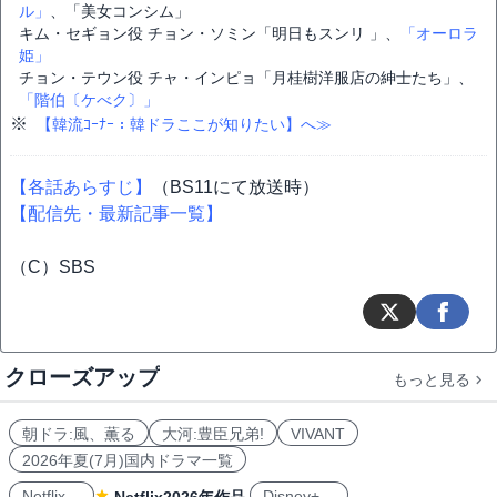
ル」
、「美女コンシム」
キム・セギョン役 チョン・ソミン「明日もスンリ 」、
「オーロラ
姫」
チョン・テウン役 チャ・インピョ「月桂樹洋服店の紳士たち」、
「階伯〔ケべク〕」
※
【韓流ｺｰﾅｰ：韓ドラここが知りたい】へ≫
【各話あらすじ】
（BS11にて放送時）
【配信先・最新記事一覧】
（C）SBS
クローズアップ
もっと見る
朝ドラ:風、薫る
大河:豊臣兄弟!
VIVANT
2026年夏(7月)国内ドラマ一覧
Netflix
Disney+