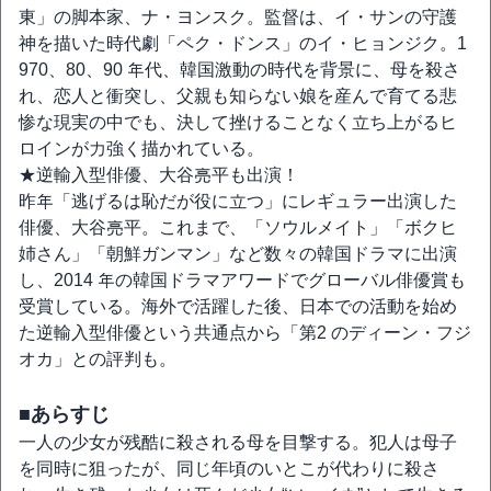
東」の脚本家、ナ・ヨンスク。監督は、イ・サンの守護
神を描いた時代劇「ペク・ドンス」のイ・ヒョンジク。1
970、80、90 年代、韓国激動の時代を背景に、母を殺さ
れ、恋人と衝突し、父親も知らない娘を産んで育てる悲
惨な現実の中でも、決して挫けることなく立ち上がるヒ
ロインが力強く描かれている。
★逆輸入型俳優、大谷亮平も出演！
昨年「逃げるは恥だが役に立つ」にレギュラー出演した
俳優、大谷亮平。これまで、「ソウルメイト」「ボクヒ
姉さん」「朝鮮ガンマン」など数々の韓国ドラマに出演
し、2014 年の韓国ドラマアワードでグローバル俳優賞も
受賞している。海外で活躍した後、日本での活動を始め
た逆輸入型俳優という共通点から「第2 のディーン・フジ
オカ」との評判も。
■あらすじ
一人の少女が残酷に殺される母を目撃する。犯人は母子
を同時に狙ったが、同じ年頃のいとこが代わりに殺さ