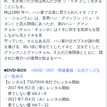
れ、生き残った少女は死んだ少女“ソ・イネ”として生きる
ことになる。
時は1982 年ー。ハン家で立派に育てられたイネ（ファ
ン・ジョンウム）は、長男ハン・グァンフン（リュ・ス
ヨン）と恋人関係にあったが、弟のハン・グァン
チョル（チョン・ギョンホ）はイネに対する気持ちを隠
しながら兄とイネを見
守っていた。そんなある日、ハン家の父ガプスが謎の死
を遂げる。幼い頃に母を亡くしたイネと、父を亡くした
グァンフンとグァンチョル。3 人の三角関係とともに、隠
された権力への復讐が始まるーー。
■DVD-BOX
⇒
DVD・OST・関連書籍・公式グッズな
ど一覧表示
【レンタル】TSUTAYA 先行でレンタル開始
・2017 年6 月2 日（金）レンタル開始
果てしない愛 Vol.1～6
・2017 年7 月4 日（火）レンタル開始
果てしない愛 Vol.7～12