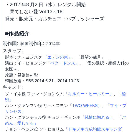
・2017 年8 月2 日（水）レンタル開始
果てしない愛 Vol.13～18
発売・販売元：カルチュア・パブリッシャーズ
■作品紹介
制作国:
制作年:
韓国
2014年
スタッフ:
脚本：ナ・ヨンスク
「エデンの東」
、「野望の歳月」
演出：イ・ヒョンジク
「ペク・ドンス」
、「愛の選択～産婦人科の
女医～」
原題：끝없는사랑
韓国放送：SBS 2014.6.21～2014.10.26
キャスト:
ソ・イネ役 ファン・ジョンウム
「キルミー・ヒールミー」
、
「秘
密」
ハン・グァンフン役 リュ・スヨン
「TWO WEEKS」
、
「マイ・プ
リンセス」
ハン・グァンチョル役 チョン・ギョンホ
「純情に惚れる」
、
「ご
めん、愛してる」
チョン・ヘジン役 ソ・ヒョリム
「トキメキ☆成均館スキャンダ