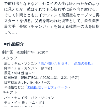
で前科者となるなど、セロイの人生は終わったかのよう
に見えたが、彼はそれでも心折れずに前を向き続ける。
そして仲間とともにイテウォンで居酒屋をオープンし再
スタートを切る。父親を奪われた復讐として、飲食業界
最大手「長家（チャンガ）」を超える韓国一の店を目指
して…。
■作品紹介
制作国:
制作年:
韓国
2020年
スタッフ:
演出：キム・ソンユン
「雲が描いた月明り」
「恋愛の発見」
脚本：チョ・ガンジン（原作者)
原題：이태원 클라쓰
韓国放送：韓国JTBCにて2020.1.31～3.21（予定）
日本初放送：Netflix Nシリーズ
※価格などは
「動画配信サービス」ページ
へ
キャスト:
パク・セロイ役：パク・ソジュン
チョ・イソ 役：キム・ダミ