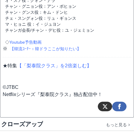
オ・スア役：クォン・ナラ
チャン・グニョン役：アン・ボヒョン
チャン・グンス役：キム・ドンヒ
チェ・スングォン役：リュ・ギョンス
マ・ヒョニ 役：イ・ジュヨン
チャンガ会長/チャン・デヒ役：ユ・ジェミョン
◇
Youtube予告動画
※
【韓流ｺｰﾅｰ：韓ドラここが知りたい】
★特集
【「梨泰院クラス」を2倍楽しむ】
©JTBC
Netflixシリーズ『梨泰院クラス』独占配信中！
クローズアップ
もっと見る