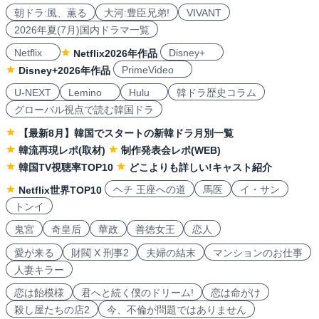
朝ドラ:風、薫る
大河:豊臣兄弟!
VIVANT
2026年夏(7月)国内ドラマ一覧
Netflix
Disney+
Netflix2026年作品
PrimeVideo
Disney+2026年作品
U-NEXT
Lemino
Hulu
韓ドラ歴史コラム
グローバル視点で読む韓国ドラ
【最新8月】韓国でスタートの新韓ドラ月別一覧
韓流再現レポ(取材)
制作発表会レポ(WEB)
韓国TV視聴率TOP10
どこよりも詳しい!キャスト紹介
ヘチ 王座への道
馬医
イ・サン
Netflix世界TOP10
トンイ
鬼宮
奇皇后
華政
善徳女王
恋人
愛が来る
財閥 X 刑事2
夫婦の結末
マンションのお仕事
人妻キラー
恋は飴模様
君へと続く僕のドリーム!
恋は命がけ
殺し屋たちの店2
今、不倫が問題ではありません