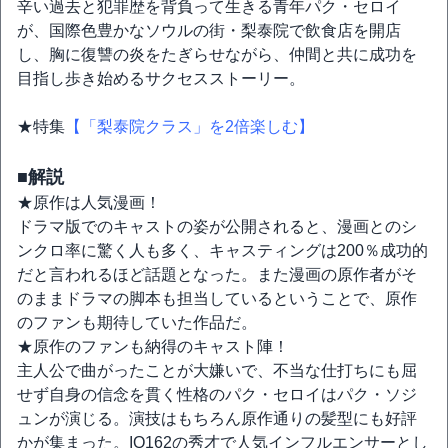
辛い過去と犯罪歴を背負って生きる青年パク・セロイ
が、国際色豊かなソウルの街・梨泰院で飲食店を開店
し、胸に復讐の炎をたぎらせながら、仲間と共に成功を
目指し歩き始めるサクセスストーリー。
★特集
【「梨泰院クラス」を2倍楽しむ】
■解説
★原作は人気漫画！
ドラマ版でのキャストの姿が公開されると、漫画とのシ
ンクロ率に驚く人も多く、キャスティングは200％成功的
だと言われるほど話題となった。また漫画の原作者がそ
のままドラマの脚本も担当しているということで、原作
のファンも期待していた作品だ。
★原作のファンも納得のキャスト陣！
主人公で曲がったことが大嫌いで、不当な仕打ちにも屈
せず自身の信念を貫く性格のパク・セロイはパク・ソジ
ュンが演じる。演技はもちろん原作通りの髪型にも好評
かが集まった。IQ162の秀才で人気インフルエンサーとし