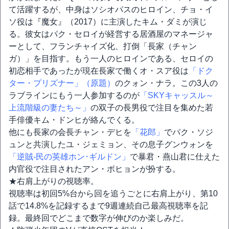
て活躍するが、中身はソシオパスのヒロイン、チョ・イ
ソ役は『魔女』（2017）に主演したキム・ダミが演じ
る。彼女はパク・セロイが経営する居酒屋のマネージャ
ーとして、フランチャイズ化、打倒「長家（チャン
ガ）」を目指す。もう一人のヒロインである、セロイの
初恋相手であったが現在長家で働くオ・スア役は
「ドク
ター・プリズナー」（原題）
のクォン・ナラ。この3人の
ラブラインにもう一人参加するのが
「SKYキャッスル～
上流階級の妻たち～」
の双子の長男役で注目を集めた若
手俳優キム・ドンヒが絡んでくる。
他にも長家の会長チャン・デヒを
「花郎」
でパク・ソジ
ュンと共演したユ・ジェミョン、その息子グンウォンを
「逆賊-民の英雄ホン･ギルドン」
で暴君・燕山君に仕えた
内官役で注目されたアン・ボヒョンが扮する。
★右肩上がりの視聴率。
視聴率は初回5%台から回を追うごとに右肩上がり、第10
話で14.8%を記録するまで9週連続自己最高視聴率を記
録。最終回でどこまで数字が伸びのか楽しみだ。