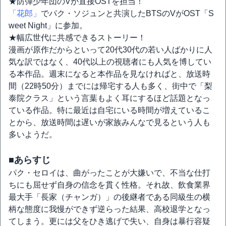
★防弾少年団のVが直接OSTを担当！
「花郎」
でパク・ソジュンと共演したBTSのVがOST「S
weet Night」に参加。
★幅広世代に共感できるストーリー！
漫画が原作だからといって20代30代の若い人ばかりに人
気な訳ではなく、40代以上の視聴者にも人気を博してい
る本作品。週末になると本作品を見なければと、放送時
間（22時50分）までには帰宅する人も多く、街中で「梨
泰院クラス」という言葉もよく耳にするほど話題となっ
ている作品。特に最近は自宅にいる時間が増えているこ
とから、放送時間は遅いが家族みんなで見るという人も
多いようだ。
■あらすじ
パク・セロイは、曲がったことが大嫌いで、不当な仕打
ちにも屈せず自身の信念を貫く性格。それ故、飲食業界
最大手「長家（チャンガ）」の後継者である同級生の横
柄な態度に我慢ができず逆らった結果、高校退学となっ
てしまう。更には父をひき逃げで失い、自身は暴行容疑