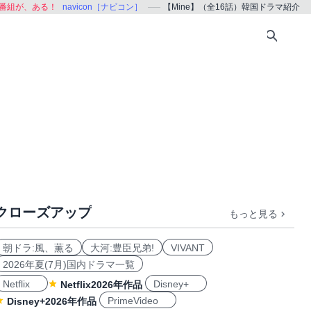
番組が、ある！
navicon［ナビコン］
【Mine】（全16話）韓国ドラマ紹介
クローズアップ
もっと見る
朝ドラ:風、薫る
大河:豊臣兄弟!
VIVANT
2026年夏(7月)国内ドラマ一覧
Netflix
Disney+
Netflix2026年作品
PrimeVideo
Disney+2026年作品