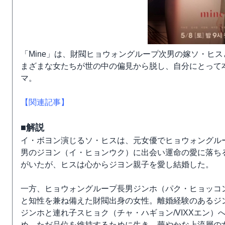
「Mine」は、財閥ヒョウォングループ次男の嫁ソ・ヒ
まざまな女たちが世の中の偏見から脱し、自分にとって本
マ。
【関連記事】
■解説
イ・ボヨン演じるソ・ヒスは、元女優でヒョウォングル
男のジヨン（イ・ヒョンウク）に出会い運命の愛に落ち
がいたが、ヒスは心からジヨン親子を愛し結婚した。
一方、ヒョウォングループ長男ジンホ（パク・ヒョッコ
と知性を兼ね備えた財閥出身の女性。離婚経験のあるジ
ジンホと連れ子スヒョク（チャ・ハギョン/VIXXエン
め、ただ品位を維持するために生き、華やかな上流層の