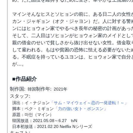
マインそんなヒスとソヒョンの前に、ある日二人の女性
カン・ジャギョン（オク・ジャヨン）だ。人に対する警
ンにはヒョウォン家でやるべき長年の秘密の計画があっ
そして、二人目はソヒョンがヒョウォン家のメイドとし
親の借金のせいで貧しさから抜け出せない女性。借金取
して雇われる。もはや貧困の恐怖に怯える必要がないた
る。不眠症を持っているユヨンは、ヒョウォン家で自分
が…。
■作品紹介
制作国:
制作年:
韓国
2021年
スタッフ:
演出：イ・ナジョン
「サム・マイウェイ～恋の一発逆転！～」
脚本：ペク・ミギョン
「力の強い女ト・ボンスン」
原題：마인（マイン）
韓国放送：2021.05.08～6.27 tvN
日本初放送：2021.02.20 Netflix Nシリーズ
キャスト: