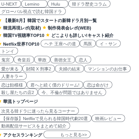
U-NEXT
Lemino
Hulu
韓ドラ歴史コラム
グローバル視点で読む韓国ドラ
【最新8月】韓国でスタートの新韓ドラ月別一覧
韓流再現レポ(取材)
制作発表会レポ(WEB)
韓国TV視聴率TOP10
どこよりも詳しい!キャスト紹介
ヘチ 王座への道
馬医
イ・サン
Netflix世界TOP10
トンイ
鬼宮
奇皇后
華政
善徳女王
恋人
愛が来る
財閥 X 刑事2
夫婦の結末
マンションのお仕事
人妻キラー
恋は飴模様
君へと続く僕のドリーム!
恋は命がけ
殺し屋たちの店2
今、不倫が問題ではありません
華流トップページ
次見る韓ドラに迷ったら見るコーナー
【保存版】Netflixで見られる韓国時代劇20選
映画レビュー
動画配信サービスをまとめて紹介
もっと見る>>
アクセスランキング