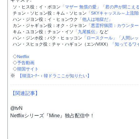
ソ・ヒス役：イ・ボヨン
「マザー 無償の愛」
「君の声が聞こえ
チョン・ソヒョン役：キム・ソヒョン
「SKYキャッスル～上流
ハン・ジヨン役：イ・ヒョンウク
「他人は地獄だ」
カン・ジャギョン役：オク・ジャヨン
「悪霊狩猟団：カウンター
キム・ユヨン役：チョン・イソ
「九尾狐伝」
など
ハン・ジンホ役：パク・ヒョッコン
「ロースクール」
「人間レッ
ハン・スヒョク役：チャ・ハギョン（エン/VIXX）
「知ってるワ
◇
Netflix
◇
予告動画
◇
韓国サイト
※
【韓流ｺｰﾅｰ：韓ドラここが知りたい】
【関連記事】
@tvN
Netflixシリーズ『Mine』独占配信中！