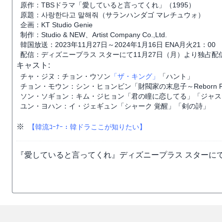
原作：TBSドラマ「愛していると言ってくれ」（1995）
原題：사랑한다고 말해줘（サランハンダゴ マレチュウォ）
企画：KT Studio Genie
制作：Studio & NEW、Artist Company Co.,Ltd.
韓国放送：2023年11月27日～2024年1月16日 ENA月火21：00
配信：ディズニープラス スターにて11月27日（月）より独占配
キャスト:
チャ・ジヌ：チョン・ウソン
「ザ・キング」
「ハント」
チョン・モウン：シン・ヒョンビン「財閥家の末息子～Reborn R
ソン・ソギョン：キム・ジヒョン「君の瞳に恋してる」「ジャス
ユン・ヨハン：イ・ジェギュン「シャーク 覚醒」「剣の詩」
※
【韓流ｺｰﾅｰ：韓ドラここが知りたい】
『愛していると言ってくれ』ディズニープラス スターにて2