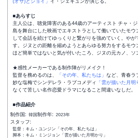
(オサ)とジョイ」
イ・ジェギュンが演じる。
■あらすじ
主人公は、聴覚障害のある44歳のアーティスト チャ・ジ
島を舞台にした映画でエキストラとして働いていたモウ
して会話を続けてゆっくりと繋がりを強めていく。やが
す。ジヌとの距離を縮めようとあらゆる努力をするモウ
ほど簡単ではないと気が付いたころ、ジヌの元カノ、ソ
★感性メーカーである制作陣がリメイク！
監督を務めるのは、
「その年、私たちは」
など、青春ラ
妙な塩梅でシンデレラ・ラブコメディ
「雲が描いた月明
なくて苦しい名作恋愛ドラマになること間違いなしだ。
■作品紹介
制作国:
制作年:
韓国
2023年
スタッフ:
監督：キム・ユンジン「その年、私たちは」
脚本：キム・ミンジョン「雲が描いた月明かり」