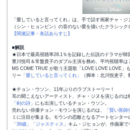
「愛していると言ってくれ」は、手で話す画家チャ・ジ
（シン・ヒョンビン）の音のない愛を描いたクラシック
【関連記事・各話あらすじ】
■解説
★日本で最高視聴率28.1％を記録した伝説のドラマが
豊川悦司＆常盤貴子のダブル主演を務め、平均視聴率は 21
MS COME TRUE が歌う主題歌「LOVE LOVE LO
リー
「愛していると言ってくれ」
（脚本：北川悦吏子、制
★チョン・ウソン、11年ぶりのラブストーリー！
耳の聞こえないアーティスト、チャ・ジヌを演じるのは
「剣の詩」
にも出演しているチョン・ウソン。
売れない俳優チョン・モウンを演じるのは、
「賢い医師
ミに注目が集まる。モウンの恋敵となるアートセンター
「39歳」
「ジャスティス」
キム・ジヒョンが、作曲家で