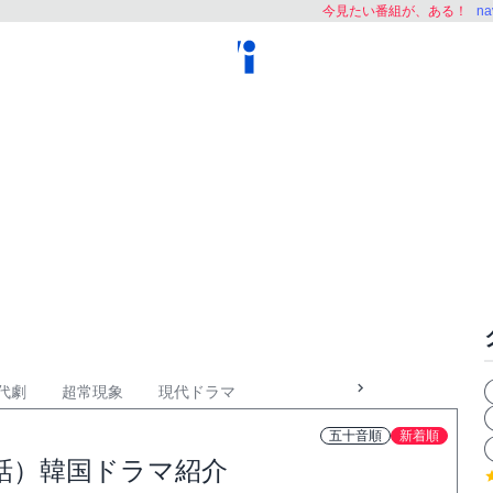
今見たい番組が、ある！
n
代劇
超常現象
現代ドラマ
五十音順
新着順
話）韓国ドラマ紹介