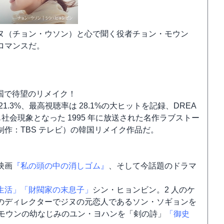
ヌ（チョン・ウソン）と心で聞く役者チョン・モウン
ロマンスだ。
韓国で待望のリメイク！
.3%、最高視聴率は 28.1%の大ヒットを記録、DREA
VE」も社会現象となった 1995 年に放送された名作ラブストー
作：TBS テレビ）の韓国リメイク作品だ。
映画
『私の頭の中の消しゴム』
、そして今話題のドラマ
生活」
「財閥家の末息子」
シン・ヒョンビン。2 人のケ
のディレクターでジヌの元恋人であるソン・ソギョンを
モウンの幼なじみのユン・ヨハンを「剣の詩」
「御史