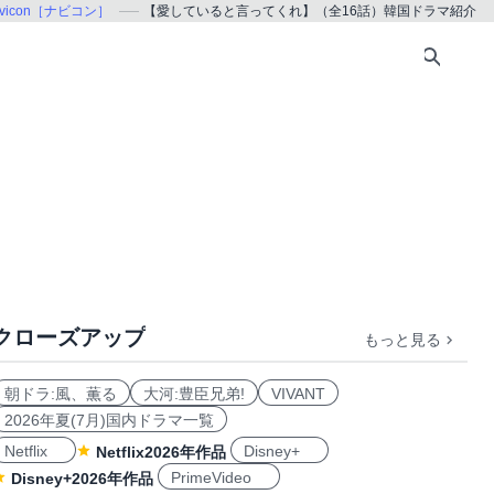
avicon［ナビコン］
【愛していると言ってくれ】（全16話）韓国ドラマ紹介
クローズアップ
もっと見る
朝ドラ:風、薫る
大河:豊臣兄弟!
VIVANT
2026年夏(7月)国内ドラマ一覧
Netflix
Disney+
Netflix2026年作品
PrimeVideo
Disney+2026年作品