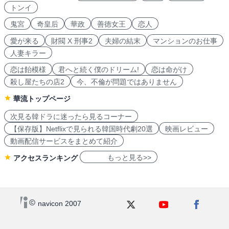
トンイ
鬼宮
奇皇后
華政
善徳女王
恋人
愛が来る
財閥 X 刑事2
夫婦の結末
マンションのお仕事
人妻キラー
恋は飴模様
君へと続く僕のドリーム!
恋は命がけ
殺し屋たちの店2
今、不倫が問題ではありません
華流トップページ
次見る韓ドラに迷ったら見るコーナー
【保存版】Netflixで見られる韓国時代劇20選
映画レビュー
動画配信サービスをまとめて紹介
もっと見る>>
アクセスランキング
navicon 2007