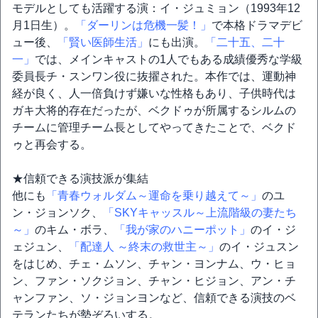
モデルとしても活躍する演：イ・ジュミョン（1993年12
月1日生）。
「ダーリンは危機一髪！」
で本格ドラマデビ
ュー後、
「賢い医師生活」
にも出演。
「二十五、二十
一」
では、メインキャストの1人でもある成績優秀な学級
委員長チ・スンワン役に抜擢された。本作では、運動神
経が良く、人一倍負けず嫌いな性格もあり、子供時代は
ガキ大将的存在だったが、ベクドゥが所属するシルムの
チームに管理チーム長としてやってきたことで、ベクド
ゥと再会する。
★信頼できる演技派が集結
他にも
「青春ウォルダム～運命を乗り越えて～」
のユ
ン・ジョンソク、
「SKYキャッスル～上流階級の妻たち
～」
のキム・ボラ、
「我が家のハニーポット」
のイ・ジ
ェジュン、
「配達人 ～終末の救世主～」
のイ・ジュスン
をはじめ、チェ・ムソン、チャン・ヨンナム、ウ・ヒョ
ン、ファン・ソクジョン、チャン・ヒジョン、アン・チ
ャンファン、ソ・ジョンヨンなど、信頼できる演技のベ
テランたちが勢ぞろいする。