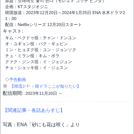
原題：모래에도 꽃이 핀다（モレエド コッチ ピンダ）
企画：KTスタジオジニ
韓国放送：2023年12月20日～2024年1月25日 ENA 水木ドラマ2
1：00
配信：Netflixシリーズ 12月20日スタート
キャスト:
キム・ベクドゥ役：チャン・ドンユン
オ・ユギョン役：パク・ギュビン
ミン・ヒョヌク役：ユン・ジョンソク
チュ・ミラン役：キム・ボラ
クァク・ジンス役：イ・ジェジュン
チョ・ショッキ役：イ・ジュスン
◇
予告動画
※
【韓流ｺｰﾅｰ：韓ドラここが知りたい】
配信期間:
2023年11月20日 ～
【関連記事・各話あらすじ】
写真：ENA「砂にも花は咲く」より