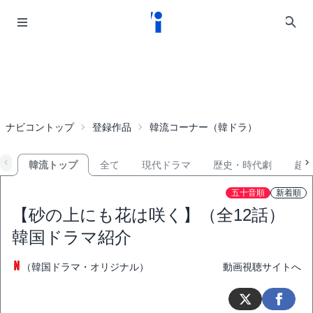
ナビコントップ
登録作品
韓流コーナー（韓ドラ）
韓流トップ
全て
現代ドラマ
歴史・時代劇
超
五十音順
新着順
【砂の上にも花は咲く】（全12話）
韓国ドラマ紹介
（韓国ドラマ・オリジナル）
動画視聴サイトへ