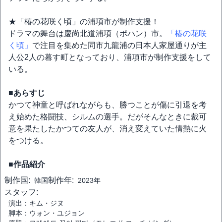
★「椿の花咲く頃」の浦項市が制作支援！
ドラマの舞台は慶尚北道浦項（ポハン）市。
「椿の花咲
く頃」
で注目を集めた同市九龍浦の日本人家屋通りが主
人公2人の暮す町となっており、浦項市が制作支援をして
いる。
■あらすじ
かつて神童と呼ばれながらも、勝つことが傷に引退を考
え始めた格闘技、シルムの選手。だがそんなときに裁可
意を果たしたかつての友人が、消え変えていた情熱に火
をつける。
■作品紹介
制作国:
制作年:
韓国
2023年
スタッフ:
演出：キム・ジヌ
脚本：ウォン・ユジョン