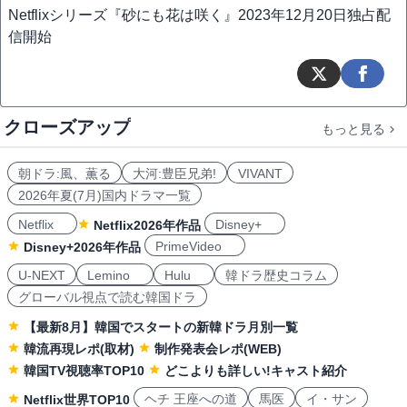
Netflixシリーズ『砂にも花は咲く』2023年12月20日独占配
信開始
クローズアップ
もっと見る
朝ドラ:風、薫る
大河:豊臣兄弟!
VIVANT
2026年夏(7月)国内ドラマ一覧
Netflix
Disney+
Netflix2026年作品
PrimeVideo
Disney+2026年作品
U-NEXT
Lemino
Hulu
韓ドラ歴史コラム
グローバル視点で読む韓国ドラ
【最新8月】韓国でスタートの新韓ドラ月別一覧
韓流再現レポ(取材)
制作発表会レポ(WEB)
韓国TV視聴率TOP10
どこよりも詳しい!キャスト紹介
ヘチ 王座への道
馬医
イ・サン
Netflix世界TOP10