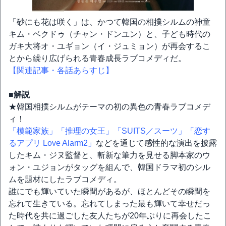
「砂にも花は咲く」は、かつて韓国の相撲シルムの神童
キム・ベクドゥ（チャン・ドンユン）と、子ども時代の
ガキ大将オ・ユギョン（イ・ジュミョン）が再会するこ
とから繰り広げられる青春成長ラブコメディだ。
【関連記事・各話あらすじ】
■解説
★韓国相撲シルムがテーマの初の異色の青春ラブコメデ
ィ！
「模範家族」
「推理の女王」
「SUITS／スーツ」
「恋す
るアプリ Love Alarm2」
などを通じて感性的な演出を披露
したキム・ジヌ監督と、斬新な筆力を見せる脚本家のウ
ォン・ユジョンがタッグを組んで、韓国ドラマ初のシル
ムを題材にしたラブコメディ。
誰にでも輝いていた瞬間があるが、ほとんどその瞬間を
忘れて生きている。忘れてしまった最も輝いて幸せだっ
た時代を共に過ごした友人たちが20年ぶりに再会したこ