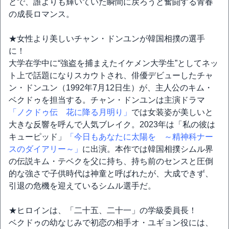
とで、誰よりも輝いていた瞬間に戻ろうと奮闘する青春
の成長ロマンス。
★女性より美しいチャン・ドンユンが韓国相撲の選手
に！
大学在学中に“強盗を捕まえたイケメン大学生”としてネッ
ト上で話題になりスカウトされ、俳優デビューしたチャ
ン・ドンユン（1992年7月12日生）が、主人公のキム・
ベクドゥを担当する。チャン・ドンユンは主演ドラマ
「ノクドゥ伝 花に降る月明り」
では女装姿が美しいと
大きな反響を呼んで人気ブレイク。2023年は「私の彼は
キューピッド」
「今日もあなたに太陽を ～精神科ナー
スのダイアリー～」
に出演。本作では韓国相撲シムル界
の伝説キム・テベクを父に持ち、持ち前のセンスと圧倒
的な強さで子供時代は神童と呼ばれたが、大成できず、
引退の危機を迎えているシムル選手だ。
★ヒロインは、「二十五、二十一」の学級委員長！
ベクドゥの幼なじみで初恋の相手オ・ユギョン役には、