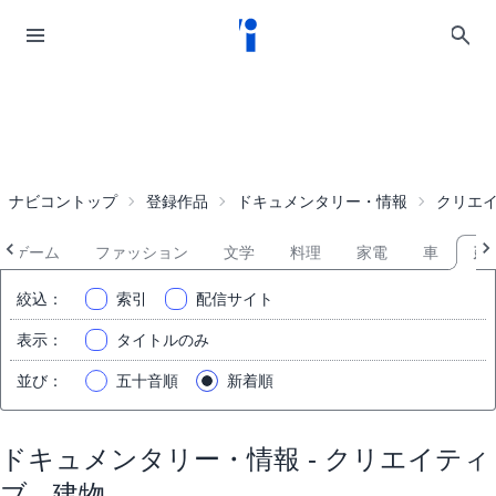
ナビコントップ
登録作品
ドキュメンタリー・情報
クリエ
ゲーム
ファッション
文学
料理
家電
車
建
絞込
：
索引
配信サイト
表示
：
タイトルのみ
並び
：
五十音順
新着順
ドキュメンタリー・情報 - クリエイティ
ブ - 建物