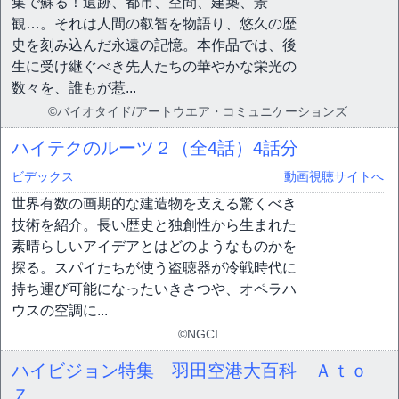
集で蘇る！遺跡、都市、空間、建築、景
観…。それは人間の叡智を物語り、悠久の歴
史を刻み込んだ永遠の記憶。本作品では、後
生に受け継ぐべき先人たちの華やかな栄光の
数々を、誰もが惹...
©バイオタイド/アートウエア・コミュニケーションズ
ハイテクのルーツ２（全4話）
4話分
ビデックス
動画視聴サイトへ
世界有数の画期的な建造物を支える驚くべき
技術を紹介。長い歴史と独創性から生まれた
素晴らしいアイデアとはどのようなものかを
探る。スパイたちが使う盗聴器が冷戦時代に
持ち運び可能になったいきさつや、オペラハ
ウスの空調に...
©NGCI
ハイビジョン特集 羽田空港大百科 Ａｔｏ
Ｚ