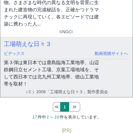
物。さまざまな時代の異なる文明を背景に生
まれた建造物の完成秘話を、正確かつドラマ
チックに再現していく。各エピソードでは建
築に携わった人...
©NGCI
工場萌えな日々３
ビデックス
動画視聴サイトへ
第３弾は東日本では鹿島臨海工業地帯、山辺
鉄鋼日立セメント工場、京葉工場地域を、そ
して西日本では北九州工業地帯、徳山工業地
帯を取材！
（Ｃ）2008「工場萌えな日々３」製作委員会
1
17
件中
1
～
10
件を表示しています。
[PR]