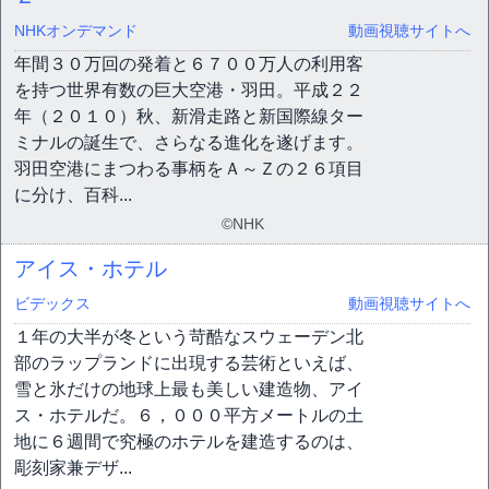
NHKオンデマンド
動画視聴サイトへ
年間３０万回の発着と６７００万人の利用客
を持つ世界有数の巨大空港・羽田。平成２２
年（２０１０）秋、新滑走路と新国際線ター
ミナルの誕生で、さらなる進化を遂げます。
羽田空港にまつわる事柄をＡ～Ｚの２６項目
に分け、百科...
©NHK
アイス・ホテル
ビデックス
動画視聴サイトへ
１年の大半が冬という苛酷なスウェーデン北
部のラップランドに出現する芸術といえば、
雪と氷だけの地球上最も美しい建造物、アイ
ス・ホテルだ。６，０００平方メートルの土
地に６週間で究極のホテルを建造するのは、
彫刻家兼デザ...