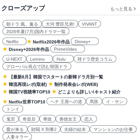
クローズアップ
もっと見る
朝ドラ:風、薫る
大河:豊臣兄弟!
VIVANT
2026年夏(7月)国内ドラマ一覧
Netflix
Disney+
Netflix2026年作品
PrimeVideo
Disney+2026年作品
U-NEXT
Lemino
Hulu
韓ドラ歴史コラム
グローバル視点で読む韓国ドラ
【最新8月】韓国でスタートの新韓ドラ月別一覧
韓流再現レポ(取材)
制作発表会レポ(WEB)
韓国TV視聴率TOP10
どこよりも詳しい!キャスト紹介
ヘチ 王座への道
馬医
イ・サン
Netflix世界TOP10
トンイ
鬼宮
奇皇后
華政
善徳女王
恋人
愛が来る
財閥 X 刑事2
夫婦の結末
マンションのお仕事
人妻キラー