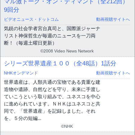
マル激トーク・オン・ディマンド（全212回）
9回分
ビデオニュース・ドットコム
動画視聴サイトへ
気鋭の社会学者宮台真司と、国際派ジャーナ
リスト神保哲生が毎週のニュースを一刀両
断！（毎週土曜日更新）
©2008 Video News Network
シリーズ世界遺産１００（全48話）
1話分
NHKオンデマンド
動画視聴サイトへ
世界遺産は、人類共通の宝物である貴重な建
造物や遺跡、自然などを守り、未来に手渡し
ていこうという取り組みで、ユネスコを中心
に進められています。ＮＨＫはユネスコと共
同で、「世界遺産」を記録しました。それ
を、５分の短編...
©NHK