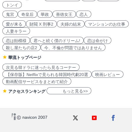
トンイ
鬼宮
奇皇后
華政
善徳女王
恋人
愛が来る
財閥 X 刑事2
夫婦の結末
マンションのお仕事
人妻キラー
恋は飴模様
君へと続く僕のドリーム!
恋は命がけ
殺し屋たちの店2
今、不倫が問題ではありません
華流トップページ
次見る韓ドラに迷ったら見るコーナー
【保存版】Netflixで見られる韓国時代劇20選
映画レビュー
動画配信サービスをまとめて紹介
もっと見る>>
アクセスランキング
navicon 2007