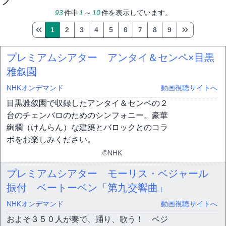
93
件中
1
～
10
件を表示しています。
1
2
3
4
5
6
7
8
9
プレミアムシアター アンタイ＆センペ×目黒
雅叙園
NHKオンデマンド
動画視聴サイトへ
目黒雅叙園で収録したアンタイ＆センペの２
台のチェンバロのためのシンフォニー。豪華
絢爛（けんらん）な建築とバロックとのコラ
ボをお楽しみください。
©NHK
プレミアムシアター モーリス・ベジャール
振付 ベートーベン「第九交響曲」
NHKオンデマンド
動画視聴サイトへ
およそ３５０人が奏で、踊り、歌う！ ベジ