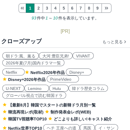
1
2
3
4
5
6
7
8
9
93
件中
1
～
10
件を表示しています。
[PR]
クローズアップ
もっと見る
朝ドラ:風、薫る
大河:豊臣兄弟!
VIVANT
2026年夏(7月)国内ドラマ一覧
Netflix
Disney+
Netflix2026年作品
PrimeVideo
Disney+2026年作品
U-NEXT
Lemino
Hulu
韓ドラ歴史コラム
グローバル視点で読む韓国ドラ
【最新8月】韓国でスタートの新韓ドラ月別一覧
韓流再現レポ(取材)
制作発表会レポ(WEB)
韓国TV視聴率TOP10
どこよりも詳しい!キャスト紹介
ヘチ 王座への道
馬医
イ・サン
Netflix世界TOP10