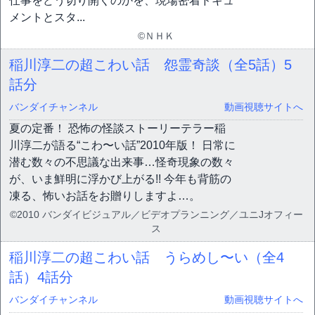
仕事をどう切り開くのかを、現場密着ドキュ
メントとスタ...
©ＮＨＫ
稲川淳二の超こわい話 怨霊奇談（全5話）
5
話分
バンダイチャンネル
動画視聴サイトへ
夏の定番！ 恐怖の怪談ストーリーテラー稲
川淳二が語る“こわ〜い話”2010年版！ 日常に
潜む数々の不思議な出来事…怪奇現象の数々
が、いま鮮明に浮かび上がる!! 今年も背筋の
凍る、怖いお話をお贈りしますよ…。
©2010 バンダイビジュアル／ビデオプランニング／ユニJオフィー
ス
稲川淳二の超こわい話 うらめし〜い（全4
話）
4話分
バンダイチャンネル
動画視聴サイトへ