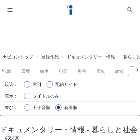
ナビコントップ
登録作品
ドキュメンタリー・情報
暮らし
常気象
環境
紛争
犯罪
災害
震災
政治
経
絞込
：
索引
配信サイト
表示
：
タイトルのみ
並び
：
五十音順
新着順
ドキュメンタリー・情報 - 暮らしと社会
- 経済