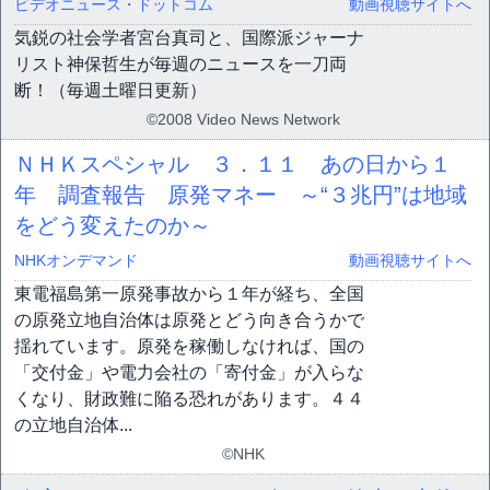
ビデオニュース・ドットコム
動画視聴サイトへ
気鋭の社会学者宮台真司と、国際派ジャーナ
リスト神保哲生が毎週のニュースを一刀両
断！（毎週土曜日更新）
©2008 Video News Network
ＮＨＫスペシャル ３．１１ あの日から１
年 調査報告 原発マネー ～“３兆円”は地域
をどう変えたのか～
NHKオンデマンド
動画視聴サイトへ
東電福島第一原発事故から１年が経ち、全国
の原発立地自治体は原発とどう向き合うかで
揺れています。原発を稼働しなければ、国の
「交付金」や電力会社の「寄付金」が入らな
くなり、財政難に陥る恐れがあります。４４
の立地自治体...
©NHK