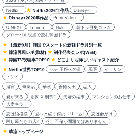
2026年夏(7月)国内ドラマ一覧
Netflix
Disney+
Netflix2026年作品
PrimeVideo
Disney+2026年作品
U-NEXT
Lemino
Hulu
韓ドラ歴史コラム
グローバル視点で読む韓国ドラ
【最新8月】韓国でスタートの新韓ドラ月別一覧
韓流再現レポ(取材)
制作発表会レポ(WEB)
韓国TV視聴率TOP10
どこよりも詳しい!キャスト紹介
ヘチ 王座への道
馬医
イ・サン
Netflix世界TOP10
トンイ
鬼宮
奇皇后
華政
善徳女王
恋人
愛が来る
財閥 X 刑事2
夫婦の結末
マンションのお仕事
人妻キラー
恋は飴模様
君へと続く僕のドリーム!
恋は命がけ
殺し屋たちの店2
今、不倫が問題ではありません
華流トップページ