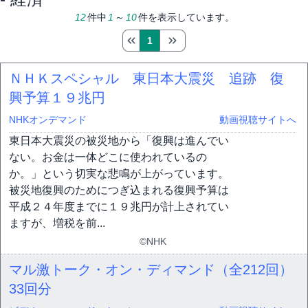
12
件中
1
～
10
件を表示しています。
1
ＮＨＫスペシャル 東日本大震災 追跡 復
興予算１９兆円
NHKオンデマンド
動画視聴サイトへ
東日本大震災の被災地から「復興は進んでい
ない。お金は一体どこに使われているの
か。」という切実な悲鳴が上がっています。
被災地復興のためにつぎ込まれる復興予算は
平成２４年度までに１９兆円が計上されてい
ますが、増税を前...
©NHK
マル激トーク・オン・ディマンド（全212回）
33回分