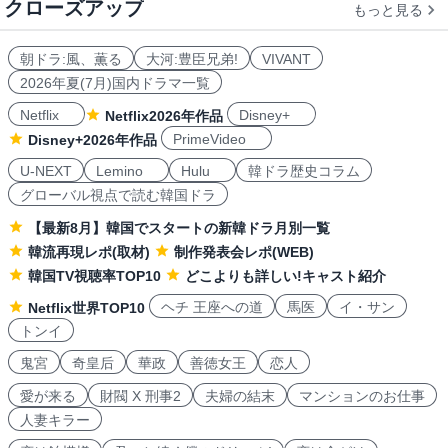
クローズアップ
もっと見る
朝ドラ:風、薫る
大河:豊臣兄弟!
VIVANT
2026年夏(7月)国内ドラマ一覧
Netflix
Disney+
Netflix2026年作品
PrimeVideo
Disney+2026年作品
U-NEXT
Lemino
Hulu
韓ドラ歴史コラム
グローバル視点で読む韓国ドラ
【最新8月】韓国でスタートの新韓ドラ月別一覧
韓流再現レポ(取材)
制作発表会レポ(WEB)
韓国TV視聴率TOP10
どこよりも詳しい!キャスト紹介
ヘチ 王座への道
馬医
イ・サン
Netflix世界TOP10
トンイ
鬼宮
奇皇后
華政
善徳女王
恋人
愛が来る
財閥 X 刑事2
夫婦の結末
マンションのお仕事
人妻キラー