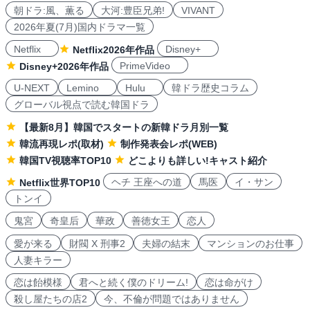
朝ドラ:風、薫る
大河:豊臣兄弟!
VIVANT
2026年夏(7月)国内ドラマ一覧
Netflix
Disney+
Netflix2026年作品
PrimeVideo
Disney+2026年作品
U-NEXT
Lemino
Hulu
韓ドラ歴史コラム
グローバル視点で読む韓国ドラ
【最新8月】韓国でスタートの新韓ドラ月別一覧
韓流再現レポ(取材)
制作発表会レポ(WEB)
韓国TV視聴率TOP10
どこよりも詳しい!キャスト紹介
ヘチ 王座への道
馬医
イ・サン
Netflix世界TOP10
トンイ
鬼宮
奇皇后
華政
善徳女王
恋人
愛が来る
財閥 X 刑事2
夫婦の結末
マンションのお仕事
人妻キラー
恋は飴模様
君へと続く僕のドリーム!
恋は命がけ
殺し屋たちの店2
今、不倫が問題ではありません