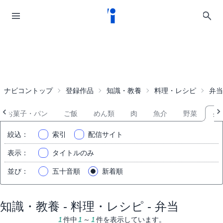
ナビコントップ
登録作品
知識・教養
料理・レシピ
弁当
お菓子・パン
ご飯
めん類
肉
魚介
野菜
弁
絞込
：
索引
配信サイト
表示
：
タイトルのみ
並び
：
五十音順
新着順
知識・教養 - 料理・レシピ - 弁当
1
件中
1
～
1
件を表示しています。