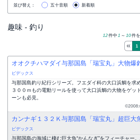
並び替え
：
五十音順
新着順
趣味 - 釣り
12
件中
1
～
10
件
1
オオクチハマダイ与那国島「瑞宝丸」大物爆
ビデックス
与那国島釣り紀行シリーズ。フエダイ科の大口浜鯛を求
３００ｍもの電動リールを使って大口浜鯛の大物をゲッ
ーンも必見。
©200
カンナギ１３２Ｋ与那国島「瑞宝丸」超巨大
ビデックス
与那国島の海域に棲む巨大魚“かんなぎ”をフィーチャー