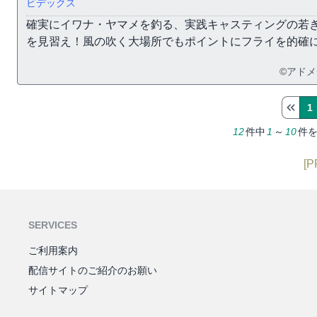
ビデックス
確実にイワナ・ヤマメを釣る、実践キャスティングの若
を見習え！風の吹く大場所でもポイントにフライを的確
©アド
1
12
件中
1
～
10
件
[P
SERVICES
ご利用案内
配信サイトのご紹介のお願い
サイトマップ