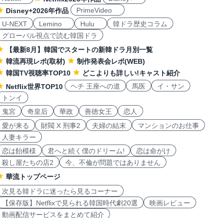
PrimeVideo
Disney+2026年作品
U-NEXT
Lemino
Hulu
韓ドラ歴史コラム
グローバル視点で読む韓国ドラ
【最新8月】韓国でスタートの新韓ドラ月別一覧
韓流再現レポ(取材)
制作発表会レポ(WEB)
韓国TV視聴率TOP10
どこよりも詳しい!キャスト紹介
ヘチ 王座への道
馬医
イ・サン
Netflix世界TOP10
トンイ
鬼宮
奇皇后
華政
善徳女王
恋人
愛が来る
財閥 X 刑事2
夫婦の結末
マンションのお仕事
人妻キラー
恋は飴模様
君へと続く僕のドリーム!
恋は命がけ
殺し屋たちの店2
今、不倫が問題ではありません
華流トップページ
次見る韓ドラに迷ったら見るコーナー
【保存版】Netflixで見られる韓国時代劇20選
映画レビュー
動画配信サービスをまとめて紹介