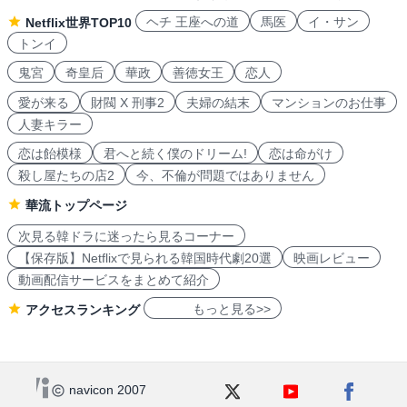
ヘチ 王座への道
馬医
イ・サン
Netflix世界TOP10
トンイ
鬼宮
奇皇后
華政
善徳女王
恋人
愛が来る
財閥 X 刑事2
夫婦の結末
マンションのお仕事
人妻キラー
恋は飴模様
君へと続く僕のドリーム!
恋は命がけ
殺し屋たちの店2
今、不倫が問題ではありません
華流トップページ
次見る韓ドラに迷ったら見るコーナー
【保存版】Netflixで見られる韓国時代劇20選
映画レビュー
動画配信サービスをまとめて紹介
もっと見る>>
アクセスランキング
navicon 2007