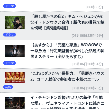
ドラマ
[06時30分]
「殺し屋たちの店2」キム・へジュンが叔
父イ・ドンウクと合流！新代表の貫禄で敵
を恫喝【第5話第6話】
ドラマ
[08月06日22時42分]
【あすから】「完璧な家族」WOWOWで
一挙放送！行定勲監督が演出した話題の韓
国ミステリー（全話あらすじ）
ドラマ
[08月06日20時54分]
“これはダメだろ”長州力、『男磨きハウス
2』コーチ就任で参加者に本気のエール
芸能
[08月06日20時25分]
イ・チャンドン監督8年ぶりの新作『可能
な愛』、ヴェネツィア・トロントに続きニ