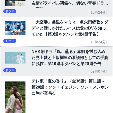
友情がライバル関係へ…切ない青春ドラマ
に期待
ドラマ
[10時24分]
「大空港」趣里をマミィ、眞栄田郷敦をダ
ディと話しかけたルイスは父のDVを知っ
ていた【第3話ネタバレと第4話予告】
ドラマ
[10時24分]
NHK朝ドラ「風、薫る」赤痢を封じ込め
た見上愛と上坂樹里の看護婦としての手腕
に脱帽…第19週ネタバレと第20週予告
ドラマ
[09時07分]
テレ東「夏の香り」（全36話）第11話～
第20話：ソン・イェジン、ソン・スンホン
に胸が高鳴る