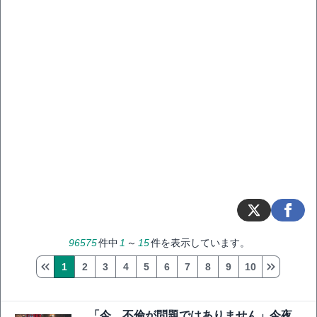
96575
件中
1
～
15
件を表示しています。
1
2
3
4
5
6
7
8
9
10
「今、不倫が問題ではありません」今夜、