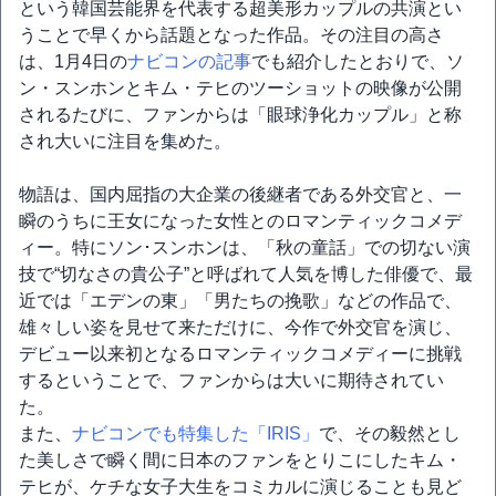
という韓国芸能界を代表する超美形カップルの共演とい
うことで早くから話題となった作品。その注目の高さ
は、1月4日の
ナビコンの記事
でも紹介したとおりで、ソ
ン・スンホンとキム・テヒのツーショットの映像が公開
されるたびに、ファンからは「眼球浄化カップル」と称
され大いに注目を集めた。
物語は、国内屈指の大企業の後継者である外交官と、一
瞬のうちに王女になった女性とのロマンティックコメデ
ィー。特にソン･スンホンは、「秋の童話」での切ない演
技で“切なさの貴公子”と呼ばれて人気を博した俳優で、最
近では「エデンの東」「男たちの挽歌」などの作品で、
雄々しい姿を見せて来ただけに、今作で外交官を演じ、
デビュー以来初となるロマンティックコメディーに挑戦
するということで、ファンからは大いに期待されてい
た。
また、
ナビコンでも特集した「IRIS」
で、その毅然とし
た美しさで瞬く間に日本のファンをとりこにしたキム・
テヒが、ケチな女子大生をコミカルに演じることも見ど