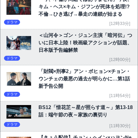
キム・ヘス×キム・ジフンが死体を処理!?
不倫→ひき逃げ→暴走の連鎖が始まる
ドラマ
[12時33分]
＜山河令＞ゴン・ジュン主演「暗河伝」つ
いに日本上陸！映画級アクションが話題、
日本版予告編解禁
ドラマ
[12時00分]
「財閥×刑事2」アン・ボヒョン×チョン・
ウンチェの最悪の過去が明らかに…第1話
新予告公開
ドラマ
[11時54分]
BS12「惜花芷～星が照らす道～」第13-18
話：端午節の夜～家族の裏切り
ドラマ
[11時30分]
【きょう配信】チョン・ヘイン×ハヨンNe