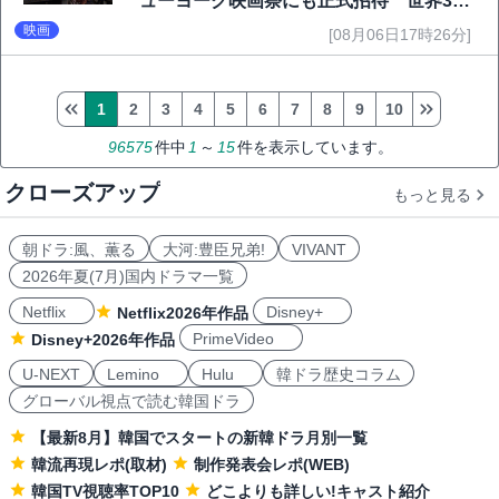
ューヨーク映画祭にも正式招待 世界3大
映画祭で快挙｜Netflix映画
映画
[08月06日17時26分]
1
2
3
4
5
6
7
8
9
10
96575
件中
1
～
15
件を表示しています。
クローズアップ
もっと見る
朝ドラ:風、薫る
大河:豊臣兄弟!
VIVANT
2026年夏(7月)国内ドラマ一覧
Netflix
Disney+
Netflix2026年作品
PrimeVideo
Disney+2026年作品
U-NEXT
Lemino
Hulu
韓ドラ歴史コラム
グローバル視点で読む韓国ドラ
【最新8月】韓国でスタートの新韓ドラ月別一覧
韓流再現レポ(取材)
制作発表会レポ(WEB)
韓国TV視聴率TOP10
どこよりも詳しい!キャスト紹介