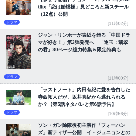
tflix「恋は飴模様」見どころと新スチール
（12点）公開
ドラマ
[11時02分]
ジャン・リンホーが表紙を飾る「中国ドラ
マが好き！」第3弾発売へ 「逐玉：翡翠
の君」30ページ総力特集＆限定特典も
ドラマ
[11時00分]
「ラストノート」内田有紀に愛を告白した
寺西拓人だが、坂井真紀から逃れられる
か？【第5話ネタバレと第6話予告】
ドラマ
[10時56分]
ソン・ガン除隊後初主演作「フォーハン
ズ」新ティザー公開 イ・ジュニョンとの