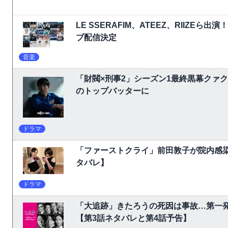
LE SSERAFIM、ATEEZ、RIIZEら出演
ブ配信決定
音楽
「財閥×刑事2」シーズン1最終黒幕クァ
のトップバッターに
ドラマ
「ファーストクライ」前田敦子が院内感
タバレ】
ドラマ
「大追跡」きたろうの死因は事故…第一
【第3話ネタバレと第4話予告】