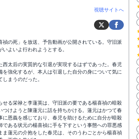
視聴サイトへ
「楊喜禎の死」を放送、予告動画が公開されている。守旧派
がいよいよ行われようとする。
た西太后の実質的な引退が実現するはずであった。春児
備を強化するが、本人は引退した自分の身について気に
てしまうのだった。
らせる栄禄と李蓮英は、守旧派の要である楊喜禎の暗殺
いつけようと陳蓮元に話を持ちかける。蓮元はかつて春
事に恩義を感じており、春児を助けるために自分が暗殺
師である状元の楊喜禎に手を下すという事態への罪悪感
まま蓮元の介抱をした春児は、そのうわごとから楊喜禎