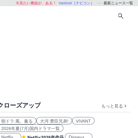
今見たい番組が、ある！
navicon［ナビコン］
最新ニュース一覧
クローズアップ
もっと見る
朝ドラ:風、薫る
大河:豊臣兄弟!
VIVANT
2026年夏(7月)国内ドラマ一覧
Netflix
Disney+
Netflix2026年作品