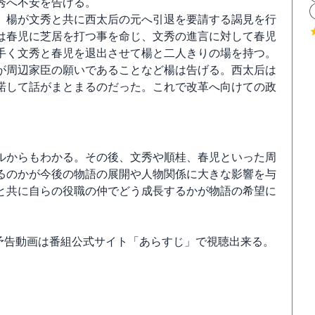
秀へ不安を告げる。
、楊が文秀と共に西太后の元へ引退を要請する謁見を行
は春児に芝居を打つ事を命じ、文秀の進言に対して春児
手く文秀と春児を退出させて楊と二人きりの場を持つ。
が周辺家臣の願いであることなど楊は告げる。西太后は
諾して話がまとまるのだった。これで改革へ向けての政
ルからもわかる。その後、文秀や順桂、春児といった周
るのかが今後の物語の展開や人物関係に大きな影響を与
と共に自らの役職の仲でどう成長するかが物語の希望に
。予告動画は番組公式サイト「あらすじ」で視聴出来る。