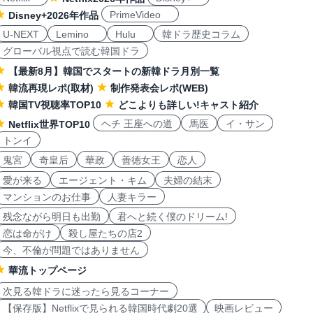
PrimeVideo
Disney+2026年作品
U-NEXT
Lemino
Hulu
韓ドラ歴史コラム
グローバル視点で読む韓国ドラ
【最新8月】韓国でスタートの新韓ドラ月別一覧
韓流再現レポ(取材)
制作発表会レポ(WEB)
韓国TV視聴率TOP10
どこよりも詳しい!キャスト紹介
ヘチ 王座への道
馬医
イ・サン
Netflix世界TOP10
トンイ
鬼宮
奇皇后
華政
善徳女王
恋人
愛が来る
エージェント・キム
夫婦の結末
マンションのお仕事
人妻キラー
残念ながら明日も出勤
君へと続く僕のドリーム!
恋は命がけ
殺し屋たちの店2
今、不倫が問題ではありません
華流トップページ
次見る韓ドラに迷ったら見るコーナー
【保存版】Netflixで見られる韓国時代劇20選
映画レビュー