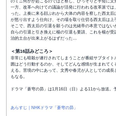
のミニ何かが起こるのではと察し、ひっそりと手短に文
一方、改革へ向けての議論が活発に行われる改革派では
った。上奏に来る顔ぶれから大体の内容を察した西太后
が怒り出すよう仕向け、その場を取り仕切る西太后は上
そこで、西太后の引退を願うのは光緒帝の本意ではない
自らの引退と引き換えに楊の引退も要請、これを楊が受
治的土台が出来上がるはずだった…
＜第16話みどころ＞
非常にも暗殺が遂行されてしまうことが番組サブタイト
囲はどう行動するのか、そしてどんな感情が生まれてく
える。苦境の中にあって、文秀や春児が人としての成長
もなる。
ドラマ「蒼穹の昴」は1月16日（日）よる11から放送
あらすじ｜NHKドラマ「蒼穹の昴」