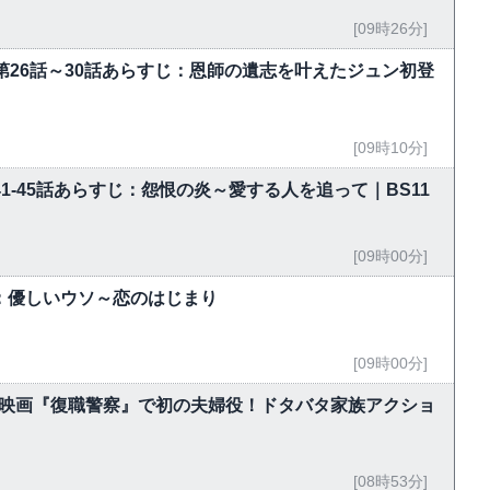
[09時26分]
第26話～30話あらすじ：恩師の遺志を叶えたジュン初登
[09時10分]
」第41-45話あらすじ：怨恨の炎～愛する人を追って｜BS11
[09時00分]
話：優しいウソ～恋のはじまり
[09時00分]
lix映画『復職警察』で初の夫婦役！ドタバタ家族アクショ
[08時53分]