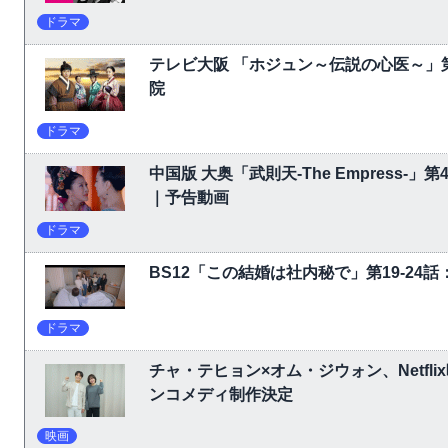
ドラマ
テレビ大阪 「ホジュン～伝説の心医～」
院
ドラマ
中国版 大奥「武則天-The Empress-
｜予告動画
ドラマ
BS12「この結婚は社内秘で」第19-24
ドラマ
チャ・テヒョン×オム・ジウォン、Netf
ンコメディ制作決定
映画