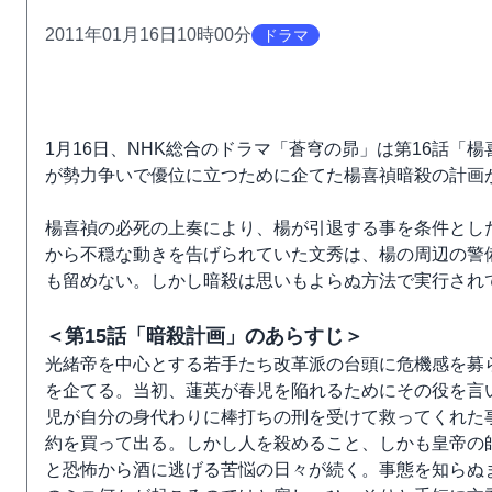
2011年01月16日10時00分
ドラマ
1月16日、NHK総合のドラマ「蒼穹の昴」は第16話
が勢力争いで優位に立つために企てた楊喜禎暗殺の計画
楊喜禎の必死の上奏により、楊が引退する事を条件とし
から不穏な動きを告げられていた文秀は、楊の周辺の警
も留めない。しかし暗殺は思いもよらぬ方法で実行され
＜第15話「暗殺計画」のあらすじ＞
光緒帝を中心とする若手たち改革派の台頭に危機感を募
を企てる。当初、蓮英が春児を陥れるためにその役を言
児が自分の身代わりに棒打ちの刑を受けて救ってくれた
約を買って出る。しかし人を殺めること、しかも皇帝の
と恐怖から酒に逃げる苦悩の日々が続く。事態を知らぬ