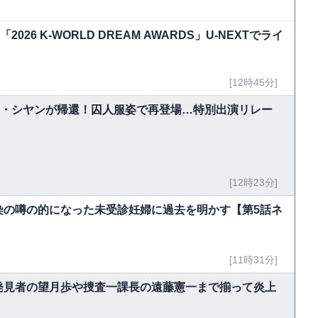
！「2026 K-WORLD DREAM AWARDS」U-NEXTでライ
[12時45分]
ク・シヤンが帰還！囚人服姿で再登場…特別出演リレー
[12時23分]
染の噂の的になった未受診妊婦に過去を明かす【第5話ネ
[11時31分]
発見者の望月歩や捜査一課長の遠藤憲一まで揃って炎上