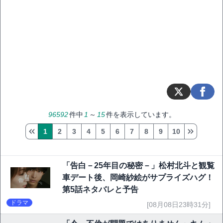
96592
件中
1
～
15
件を表示しています。
1
2
3
4
5
6
7
8
9
10
「告白－25年目の秘密－」松村北斗と観覧
車デート後、岡崎紗絵がサプライズハグ！
第5話ネタバレと予告
ドラマ
[08月08日23時31分]