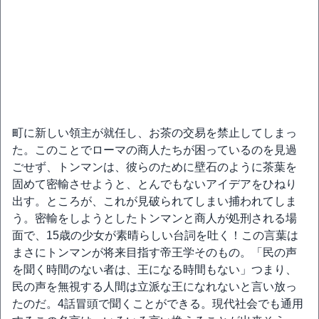
町に新しい領主が就任し、お茶の交易を禁止してしまっ
た。このことでローマの商人たちが困っているのを見過
ごせず、トンマンは、彼らのために壁石のように茶葉を
固めて密輸させようと、とんでもないアイデアをひねり
出す。ところが、これが見破られてしまい捕われてしま
う。密輸をしようとしたトンマンと商人が処刑される場
面で、15歳の少女が素晴らしい台詞を吐く！この言葉は
まさにトンマンが将来目指す帝王学そのもの。「民の声
を聞く時間のない者は、王になる時間もない」つまり、
民の声を無視する人間は立派な王になれないと言い放っ
たのだ。4話冒頭で聞くことができる。現代社会でも通用