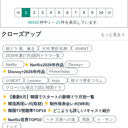
1
2
3
4
5
6
7
8
9
10
96592
件中
1
～
15
件を表示しています。
クローズアップ
もっと見る
朝ドラ:風、薫る
大河:豊臣兄弟!
VIVANT
2026年夏(7月)国内ドラマ一覧
Netflix
Disney+
Netflix2026年作品
PrimeVideo
Disney+2026年作品
U-NEXT
Lemino
Hulu
韓ドラ歴史コラム
グローバル視点で読む韓国ドラ
【最新8月】韓国でスタートの新韓ドラ月別一覧
韓流再現レポ(取材)
制作発表会レポ(WEB)
韓国TV視聴率TOP10
どこよりも詳しい!キャスト紹介
ヘチ 王座への道
馬医
イ・サン
Netflix世界TOP10
トンイ