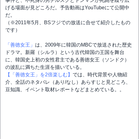
事件と、不死身の男チルスクとトンマンが死闘を繰り広
げる場面が見どころだ。予告動画はYouTubeにて公開中
だ。
（※2011年5月、BSフジでの放送に合せて紹介したもの
です）
「善徳女王」
は、2009年に韓国のMBCで放送された歴史
ドラマ。新羅（シルラ）という古代韓国の王国を舞台
に、韓国史上初の女性君主である善徳女王（ソンドク）
の波乱に満ちた生涯を描いている。
【「善徳女王」を2倍楽しむ】
では、時代背景や人物紹
介、全話のネタバレ（あり/なし）あらすじと見どころ、
豆知識、イベント取材レポートなどまとめている。。