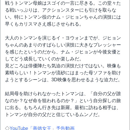
戦うトンマン母娘はスゴイの一言に尽きる。この堂々た
る戦いっぷりは、アクションスターにも引けを取らな
い。特にトンマン役のナム・ジヒョンちゃんの演技には
早くもカリスマさえ感じさせられる。
大人のトンマンを演じるイ・ヨウォンまでが、ジヒョン
ちゃんのあまりのすばらしい演技に大きなプレッシャー
を感じたというのだから、ナム・ジヒョンが今後女優と
してどう成長していくのか楽しみだ。
見どころは俳優陣たち気迫の演技だけではない。映像も
素晴らしい！トンマンが流砂にはまった母ソファを助け
ようとするシーンは、3D映像を思わせるような迫力だ。
結局母を助けられなかったトンマンは、「自分の父が誰
なのか？なぜ命を狙われるのか？」という自分探しの旅
に出る。もちろん行き先は新羅。最初に訪ねる相手は、
トンマンが自分の父だと信じているムンノだ。
◇
YouTube「善徳女王」予告動画