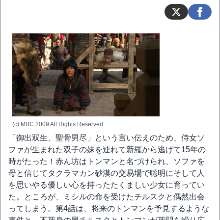
(c) MBC 2009 All Rights Reserved.
「御出双生、聖骨男尽」という言い伝えのため、侍女ソ
ファが生まれた双子の妹を連れて新羅から逃げて15年の
時がたった！赤ん坊はトンマンと名づけられ、ソファを
母と信じてタクラマカン砂漠の交易場で聡明にそして人
を思いやる優しい心を持ったたくましい少女に育ってい
た。ところが、ミシルの命を受けたチルスクと偶然出会
ってしまう。第4話は、将来のトンマンを予見するような