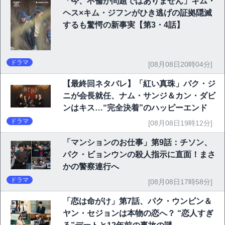
「今、不倫が問題ではありません」キム・
ヘス×キム・ジフンがひき逃げの証拠隠滅
するも驚愕の新事実【第3・4話】
ドラマ
[08月08日20時04分]
【最終回ネタバレ】「紅い真珠」パク・ジ
ニが会長就任、ナム・サンジ＆カン・ダビ
ンはキス…“完全決着”のハッピーエンド
ドラマ
[08月08日19時12分]
「マンションのお仕事」第9話：チソン、
パク・ビョンウンの殺人指示に直面！まさ
かの警察連行へ
ドラマ
[08月08日17時58分]
「恋は命がけ」第7話、パク・ウンビン＆
ヤン・セジョンは本物の恋へ？ “恋人すぎ