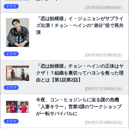
ドラマ
[08月08日08時00分]
「恋は飴模様」イ・ジュニョンがサプライ
ズ出演！チョン・ヘインの“弟分”役で再共
演
ドラマ
[08月08日02時06分]
「恋は飴模様」チョン・ヘインの正体はヤ
クザ！？組織を裏切ってハヨンを救った理
由とは【第1話第2話】
ドラマ
[08月07日19時41分]
今夜、コン・ヒョジンらに迫る謎の危機
「人妻キラー」営業3課のワークショップ
が一転サバイバルに
ドラマ
[08月07日18時30分]