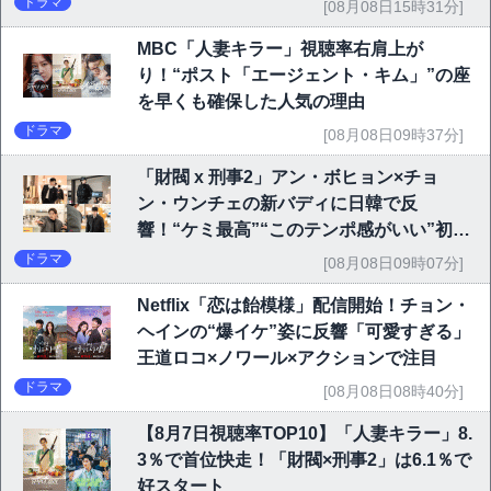
ドラマ
[08月08日15時31分]
MBC「人妻キラー」視聴率右肩上が
り！“ポスト「エージェント・キム」”の座
を早くも確保した人気の理由
ドラマ
[08月08日09時37分]
「財閥 x 刑事2」アン・ボヒョン×チョ
ン・ウンチェの新バディに日韓で反
響！“ケミ最高”“このテンポ感がいい”初回
6.1％で好発進
ドラマ
[08月08日09時07分]
Netflix「恋は飴模様」配信開始！チョン・
ヘインの“爆イケ”姿に反響「可愛すぎる」
王道ロコ×ノワール×アクションで注目
ドラマ
[08月08日08時40分]
【8月7日視聴率TOP10】「人妻キラー」8.
3％で首位快走！「財閥×刑事2」は6.1％で
好スタート