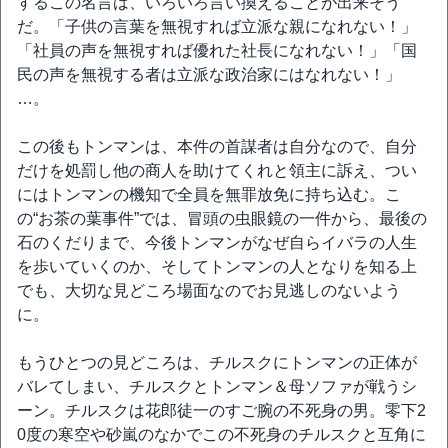
するこの名言は、いろいろ言い換えることが出来そう
だ。「子供の言葉を無視すれば立派な親になれない！」
「社員の声を無視すれば優れた社長になれない！」「国
民の声を無視する者は立派な政治家にはなれない！」
…。
この後もトンマンは、本件の首謀者は自分なので、自分
だけを処罰し他の商人を助けてくれと領主に訴え、つい
にはトンマンの機知で全員を無罪放免に持ち込む。こ
の“お茶の葉事件”では、冒頭の虫眼鏡の一件から、最後の
石のくだりまで、今後トンマンがなぜ自らイバラの人生
を歩いていくのか、そしてトンマンの人となりを知る上
でも、大切な見どころ場面なのでお見逃しのないよう
に。
もうひとつの見どころは、チルスクにトンマンの正体が
バレてしまい、チルスクとトンマン＆母ソファが戦うシ
ーン。チルスクは花郎徒一のすご腕の不死身の男。零下2
0度の寒空や砂嵐のなかでこの不死身のチルスクと互角に