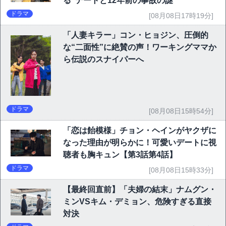
る”デートと12年前の事故の謎
ドラマ
[08月08日17時19分]
「人妻キラー」コン・ヒョジン、圧倒的
な“二面性”に絶賛の声！ワーキングママか
ら伝説のスナイパーへ
ドラマ
[08月08日15時54分]
「恋は飴模様」チョン・ヘインがヤクザに
なった理由が明らかに！可愛いデートに視
聴者も胸キュン【第3話第4話】
ドラマ
[08月08日15時33分]
【最終回直前】「夫婦の結末」ナムグン・
ミンVSキム・デミョン、危険すぎる直接
対決