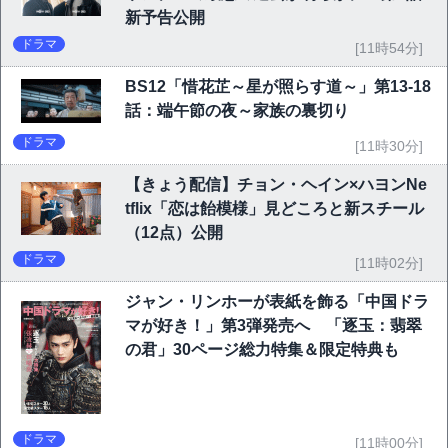
新予告公開
ドラマ
[11時54分]
BS12「惜花芷～星が照らす道～」第13-18
話：端午節の夜～家族の裏切り
ドラマ
[11時30分]
【きょう配信】チョン・ヘイン×ハヨンNe
tflix「恋は飴模様」見どころと新スチール
（12点）公開
ドラマ
[11時02分]
ジャン・リンホーが表紙を飾る「中国ドラ
マが好き！」第3弾発売へ 「逐玉：翡翠
の君」30ページ総力特集＆限定特典も
ドラマ
[11時00分]