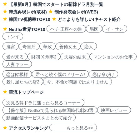
【最新8月】韓国でスタートの新韓ドラ月別一覧
韓流再現レポ(取材)
制作発表会レポ(WEB)
韓国TV視聴率TOP10
どこよりも詳しい!キャスト紹介
ヘチ 王座への道
馬医
イ・サン
Netflix世界TOP10
トンイ
鬼宮
奇皇后
華政
善徳女王
恋人
愛が来る
財閥 X 刑事2
夫婦の結末
マンションのお仕事
人妻キラー
恋は飴模様
君へと続く僕のドリーム!
恋は命がけ
殺し屋たちの店2
今、不倫が問題ではありません
華流トップページ
次見る韓ドラに迷ったら見るコーナー
【保存版】Netflixで見られる韓国時代劇20選
映画レビュー
動画配信サービスをまとめて紹介
もっと見る>>
アクセスランキング