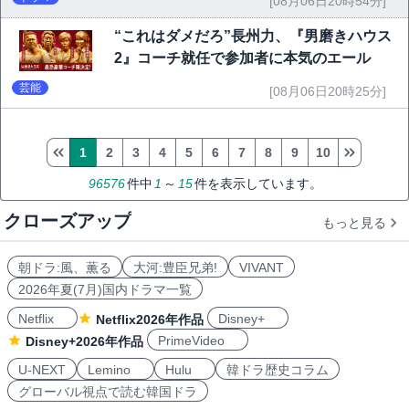
[08月06日20時54分]
“これはダメだろ”長州力、『男磨きハウス
2』コーチ就任で参加者に本気のエール
芸能
[08月06日20時25分]
1
2
3
4
5
6
7
8
9
10
96576
件中
1
～
15
件を表示しています。
クローズアップ
もっと見る
朝ドラ:風、薫る
大河:豊臣兄弟!
VIVANT
2026年夏(7月)国内ドラマ一覧
Netflix
Disney+
Netflix2026年作品
PrimeVideo
Disney+2026年作品
U-NEXT
Lemino
Hulu
韓ドラ歴史コラム
グローバル視点で読む韓国ドラ