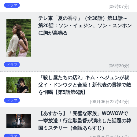
ドラマ
[09時07分]
テレ東「夏の香り」（全36話）第11話～
第20話：ソン・イェジン、ソン・スンホン
に胸が高鳴る
ドラマ
[06時30分]
「殺し屋たちの店2」キム・へジュンが叔
父イ・ドンウクと合流！新代表の貫禄で敵
を恫喝【第5話第6話】
ドラマ
[08月06日22時42分]
【あすから】「完璧な家族」WOWOWで
一挙放送！行定勲監督が演出した話題の韓
国ミステリー（全話あらすじ）
ドラマ