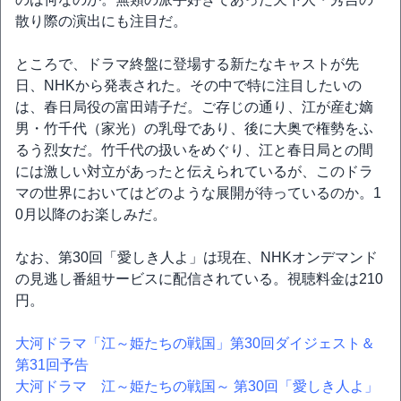
散り際の演出にも注目だ。
ところで、ドラマ終盤に登場する新たなキャストが先
日、NHKから発表された。その中で特に注目したいの
は、春日局役の富田靖子だ。ご存じの通り、江が産む嫡
男・竹千代（家光）の乳母であり、後に大奥で権勢をふ
るう烈女だ。竹千代の扱いをめぐり、江と春日局との間
には激しい対立があったと伝えられているが、このドラ
マの世界においてはどのような展開が待っているのか。1
0月以降のお楽しみだ。
なお、第30回「愛しき人よ」は現在、NHKオンデマンド
の見逃し番組サービスに配信されている。視聴料金は210
円。
大河ドラマ「江～姫たちの戦国」第30回ダイジェスト＆
第31回予告
大河ドラマ 江～姫たちの戦国～ 第30回「愛しき人よ」