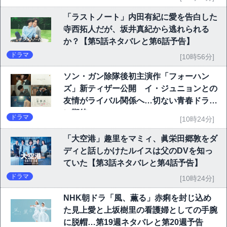
「ラストノート」内田有紀に愛を告白した
寺西拓人だが、坂井真紀から逃れられる
か？【第5話ネタバレと第6話予告】
ドラマ
[10時56分]
ソン・ガン除隊後初主演作「フォーハン
ズ」新ティザー公開 イ・ジュニョンとの
友情がライバル関係へ…切ない青春ドラマ
に期待
ドラマ
[10時24分]
「大空港」趣里をマミィ、眞栄田郷敦をダ
ディと話しかけたルイスは父のDVを知っ
ていた【第3話ネタバレと第4話予告】
ドラマ
[10時24分]
NHK朝ドラ「風、薫る」赤痢を封じ込め
た見上愛と上坂樹里の看護婦としての手腕
に脱帽…第19週ネタバレと第20週予告