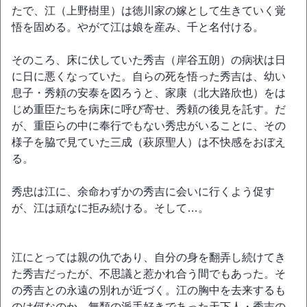
たで、江（上野樹里）は徳川家の嫁として生きていく覚
悟を固める。やがて江は娘を産み、千と名付ける。
そのころ、床に伏していた秀吉（岸谷五朗）の病状は日
に日に悪くなっていた。自らの死を悟った秀吉は、幼い
息子・秀頼の安泰を図ろうと、家康（北大路欣也）をは
じめ重臣たちを病床に呼び寄せ、秀頼の後見を託す。だ
が、重臣らの中に奉行でもない秀忠がいることに、その
様子を脇で見ていた三成（萩原聖人）は不快感をおぼえ
る。
秀忠は江に、余命わずかの秀吉に会いに行くよう促す
が、江は頑なに拒み続ける。そして…。
江にとっては親の仇であり、自分の身を翻弄し続けてき
た秀吉だったが、不思議と惹かれ合う間でもあった。そ
の秀吉との永遠の別れが近づく。江の胸中を去来するも
のは何なのか。無類の派手好きであった天下人・秀吉の