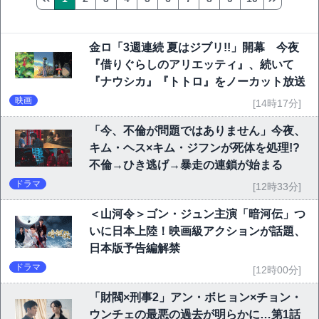
金ロ「3週連続 夏はジブリ!!」開幕 今夜
『借りぐらしのアリエッティ』、続いて
『ナウシカ』『トトロ』をノーカット放送
映画
[14時17分]
「今、不倫が問題ではありません」今夜、
キム・ヘス×キム・ジフンが死体を処理!?
不倫→ひき逃げ→暴走の連鎖が始まる
ドラマ
[12時33分]
＜山河令＞ゴン・ジュン主演「暗河伝」つ
いに日本上陸！映画級アクションが話題、
日本版予告編解禁
ドラマ
[12時00分]
「財閥×刑事2」アン・ボヒョン×チョン・
ウンチェの最悪の過去が明らかに…第1話