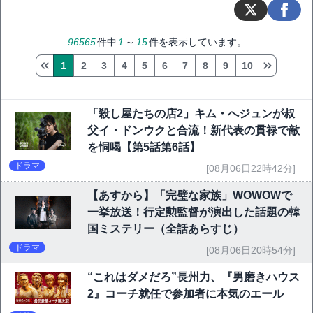
96565
件中
1
～
15
件を表示しています。
1
2
3
4
5
6
7
8
9
10
「殺し屋たちの店2」キム・へジュンが叔
父イ・ドンウクと合流！新代表の貫禄で敵
を恫喝【第5話第6話】
ドラマ
[08月06日22時42分]
【あすから】「完璧な家族」WOWOWで
一挙放送！行定勲監督が演出した話題の韓
国ミステリー（全話あらすじ）
ドラマ
[08月06日20時54分]
“これはダメだろ”長州力、『男磨きハウス
2』コーチ就任で参加者に本気のエール