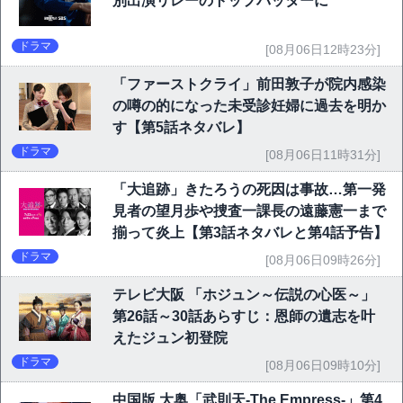
別出演リレーのトップバッターに
ドラマ
[08月06日12時23分]
「ファーストクライ」前田敦子が院内感染
の噂の的になった未受診妊婦に過去を明か
す【第5話ネタバレ】
ドラマ
[08月06日11時31分]
「大追跡」きたろうの死因は事故…第一発
見者の望月歩や捜査一課長の遠藤憲一まで
揃って炎上【第3話ネタバレと第4話予告】
ドラマ
[08月06日09時26分]
テレビ大阪 「ホジュン～伝説の心医～」
第26話～30話あらすじ：恩師の遺志を叶
えたジュン初登院
ドラマ
[08月06日09時10分]
中国版 大奥「武則天-The Empress-」第4