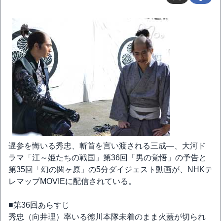
遅参を悔いる秀忠、斬首を言い渡される三成―、大河ド
ラマ「江～姫たちの戦国」第36回「男の覚悟」の予告と
第35回「幻の関ヶ原」の5分ダイジェスト動画が、NHKテ
レマップMOVIEに配信されている。
■第36回あらすじ
秀忠（向井理）率いる徳川本隊未着のまま火蓋が切られ