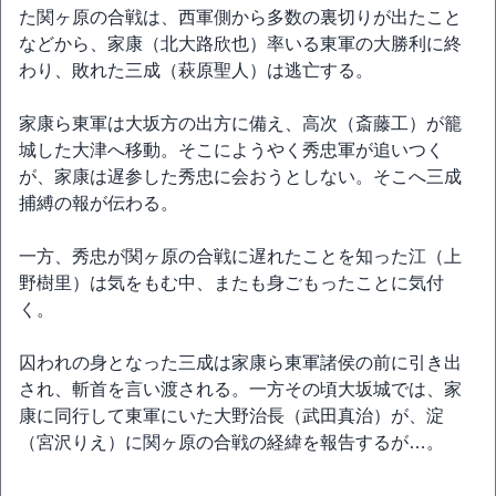
た関ヶ原の合戦は、西軍側から多数の裏切りが出たこと
などから、家康（北大路欣也）率いる東軍の大勝利に終
わり、敗れた三成（萩原聖人）は逃亡する。
家康ら東軍は大坂方の出方に備え、高次（斎藤工）が籠
城した大津へ移動。そこにようやく秀忠軍が追いつく
が、家康は遅参した秀忠に会おうとしない。そこへ三成
捕縛の報が伝わる。
一方、秀忠が関ヶ原の合戦に遅れたことを知った江（上
野樹里）は気をもむ中、またも身ごもったことに気付
く。
囚われの身となった三成は家康ら東軍諸侯の前に引き出
され、斬首を言い渡される。一方その頃大坂城では、家
康に同行して東軍にいた大野治長（武田真治）が、淀
（宮沢りえ）に関ヶ原の合戦の経緯を報告するが…。