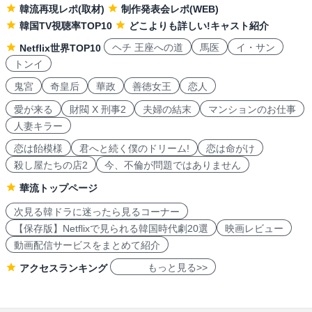
韓流再現レポ(取材)
制作発表会レポ(WEB)
韓国TV視聴率TOP10
どこよりも詳しい!キャスト紹介
ヘチ 王座への道
馬医
イ・サン
Netflix世界TOP10
トンイ
鬼宮
奇皇后
華政
善徳女王
恋人
愛が来る
財閥 X 刑事2
夫婦の結末
マンションのお仕事
人妻キラー
恋は飴模様
君へと続く僕のドリーム!
恋は命がけ
殺し屋たちの店2
今、不倫が問題ではありません
華流トップページ
次見る韓ドラに迷ったら見るコーナー
【保存版】Netflixで見られる韓国時代劇20選
映画レビュー
動画配信サービスをまとめて紹介
もっと見る>>
アクセスランキング