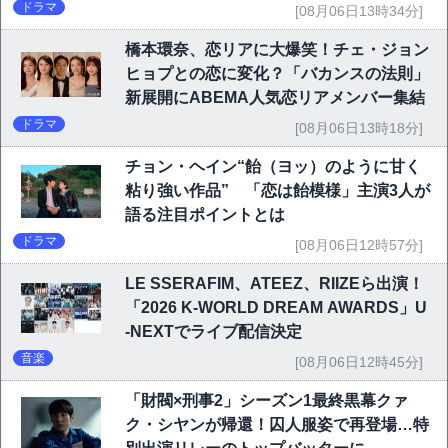
ドラマ
[08月06日13時34分]
橋本環奈、恋リアに大爆笑！チェ・ジョン
ヒョプとの恋に変化？「バカンスの法則」
新展開にABEMA人気恋リアメンバー集結
ドラマ
[08月06日13時18分]
チョン・ヘイン“飴（ヨッ）のように甘く
粘り強い作品” 「恋は飴模様」主演3人が
語る注目ポイントとは
ドラマ
[08月06日12時57分]
LE SSERAFIM、ATEEZ、RIIZEら出演！
「2026 K-WORLD DREAM AWARDS」U
-NEXTでライブ配信決定
音楽
[08月06日12時45分]
「財閥×刑事2」シーズン1最終黒幕クァ
ク・シヤンが帰還！囚人服姿で再登場…特