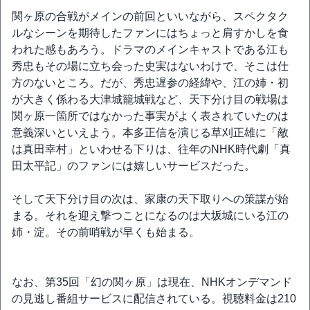
関ヶ原の合戦がメインの前回といいながら、スペクタク
ルなシーンを期待したファンにはちょっと肩すかしを食
われた感もあろう。ドラマのメインキャストである江も
秀忠もその場に立ち会った史実はないわけで、そこは仕
方のないところ。だが、秀忠遅参の経緯や、江の姉・初
が大きく係わる大津城籠城戦など、天下分け目の戦場は
関ヶ原一箇所ではなかった事実がよく表されていたのは
意義深いといえよう。本多正信を演じる草刈正雄に「敵
は真田幸村」といわせる下りは、往年のNHK時代劇「真
田太平記」のファンには嬉しいサービスだった。
そして天下分け目の次は、家康の天下取りへの策謀が始
まる。それを迎え撃つことになるのは大坂城にいる江の
姉・淀。その前哨戦が早くも始まる。
なお、第35回「幻の関ヶ原」は現在、NHKオンデマンド
の見逃し番組サービスに配信されている。視聴料金は210