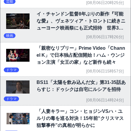
芸能
[08月06日20時25分]
イ・チャンドン監督8年ぶりの新作『可能
な愛』、ヴェネツィア・トロントに続きニ
ューヨーク映画祭にも正式招待 世界3大
映画祭で快挙｜Netflix映画
映画
[08月06日17時26分]
「親密なリプリー」Prime Video「Chann
el K」で日本独占配信開始！ハム・ウンジ
ョン主演「女王の家」など新作も続々
ドラマ
[08月06日15時57分]
BS11「太陽を飲み込んだ女」第31-35話あ
らすじ：ドゥシクは自宅にルシアを招待
ドラマ
[08月06日14時24分]
「人妻キラー」コン・ヒョジンVSハ・ユ
ルリの毒を巡る対決！15年前“クリスマス
狙撃事件”の真相が明らかに