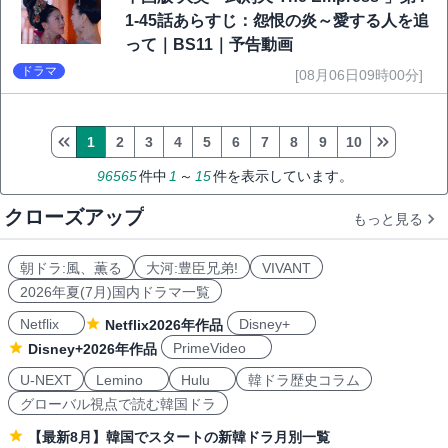
1-45話あらすじ：怨恨の炎～愛する人を追
って｜BS11｜予告動画
ドラマ
[08月06日09時00分]
1
2
3
4
5
6
7
8
9
10
96565
件中
1
～
15
件を表示しています。
クローズアップ
もっと見る
朝ドラ:風、薫る
大河:豊臣兄弟!
VIVANT
2026年夏(7月)国内ドラマ一覧
Netflix
Disney+
Netflix2026年作品
PrimeVideo
Disney+2026年作品
U-NEXT
Lemino
Hulu
韓ドラ歴史コラム
グローバル視点で読む韓国ドラ
【最新8月】韓国でスタートの新韓ドラ月別一覧