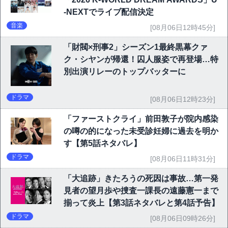
-NEXTでライブ配信決定
音楽
[08月06日12時45分]
「財閥×刑事2」シーズン1最終黒幕クァ
ク・シヤンが帰還！囚人服姿で再登場…特
別出演リレーのトップバッターに
ドラマ
[08月06日12時23分]
「ファーストクライ」前田敦子が院内感染
の噂の的になった未受診妊婦に過去を明か
す【第5話ネタバレ】
ドラマ
[08月06日11時31分]
「大追跡」きたろうの死因は事故…第一発
見者の望月歩や捜査一課長の遠藤憲一まで
揃って炎上【第3話ネタバレと第4話予告】
ドラマ
[08月06日09時26分]