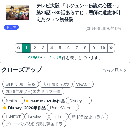
テレビ大阪 「ホジュン～伝説の心医～」
第26話～30話あらすじ：恩師の遺志を叶
えたジュン初登院
ドラマ
[08月06日09時10分]
1
2
3
4
5
6
7
8
9
10
96566
件中
1
～
15
件を表示しています。
クローズアップ
もっと見る
朝ドラ:風、薫る
大河:豊臣兄弟!
VIVANT
2026年夏(7月)国内ドラマ一覧
Netflix
Disney+
Netflix2026年作品
PrimeVideo
Disney+2026年作品
U-NEXT
Lemino
Hulu
韓ドラ歴史コラム
グローバル視点で読む韓国ドラ