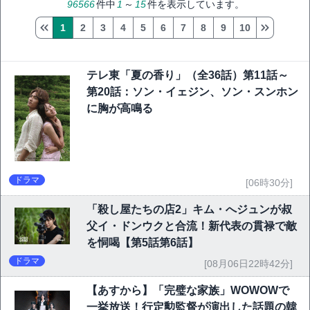
96566
件中
1
～
15
件を表示しています。
1
2
3
4
5
6
7
8
9
10
テレ東「夏の香り」（全36話）第11話～
第20話：ソン・イェジン、ソン・スンホン
に胸が高鳴る
ドラマ
[06時30分]
「殺し屋たちの店2」キム・へジュンが叔
父イ・ドンウクと合流！新代表の貫禄で敵
を恫喝【第5話第6話】
ドラマ
[08月06日22時42分]
【あすから】「完璧な家族」WOWOWで
一挙放送！行定勲監督が演出した話題の韓