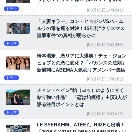
ドラマ
[08月06日14時24分]
「人妻キラー」コン・ヒョジンVSハ・ユ
ルリの毒を巡る対決！15年前“クリスマス
狙撃事件”の真相が明らかに
ドラマ
[08月06日13時34分]
橋本環奈、恋リアに大爆笑！チェ・ジョン
ヒョプとの恋に変化？「バカンスの法則」
新展開にABEMA人気恋リアメンバー集結
ドラマ
[08月06日13時18分]
チョン・ヘイン“飴（ヨッ）のように甘く
粘り強い作品” 「恋は飴模様」主演3人が
語る注目ポイントとは
ドラマ
[08月06日12時57分]
LE SSERAFIM、ATEEZ、RIIZEら出演！
「2026 K-WORLD DREAM AWARDS」U