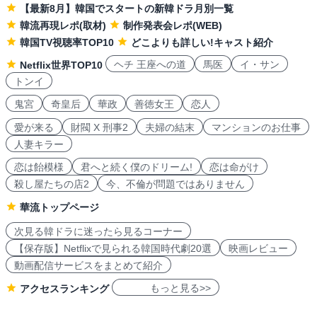
【最新8月】韓国でスタートの新韓ドラ月別一覧
韓流再現レポ(取材)
制作発表会レポ(WEB)
韓国TV視聴率TOP10
どこよりも詳しい!キャスト紹介
ヘチ 王座への道
馬医
イ・サン
Netflix世界TOP10
トンイ
鬼宮
奇皇后
華政
善徳女王
恋人
愛が来る
財閥 X 刑事2
夫婦の結末
マンションのお仕事
人妻キラー
恋は飴模様
君へと続く僕のドリーム!
恋は命がけ
殺し屋たちの店2
今、不倫が問題ではありません
華流トップページ
次見る韓ドラに迷ったら見るコーナー
【保存版】Netflixで見られる韓国時代劇20選
映画レビュー
動画配信サービスをまとめて紹介
もっと見る>>
アクセスランキング