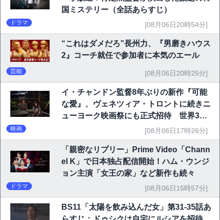
国ミステリー（全話あらすじ）
ドラマ
[08月06日20時54分]
“これはダメだろ”長州力、『男磨きハウス
2』コーチ就任で参加者に本気のエール
芸能
[08月06日20時25分]
イ・チャンドン監督8年ぶりの新作『可能
な愛』、ヴェネツィア・トロントに続きニ
ューヨーク映画祭にも正式招待 世界3大
映画祭で快挙｜Netflix映画
映画
[08月06日17時26分]
「親密なリプリー」Prime Video「Chann
el K」で日本独占配信開始！ハム・ウンジ
ョン主演「女王の家」など新作も続々
ドラマ
[08月06日15時57分]
BS11「太陽を飲み込んだ女」第31-35話あ
らすじ：ドゥシクは自宅にルシアを招待