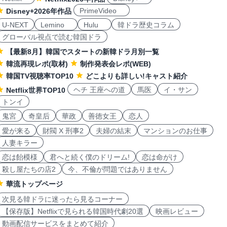
PrimeVideo
Disney+2026年作品
U-NEXT
Lemino
Hulu
韓ドラ歴史コラム
グローバル視点で読む韓国ドラ
【最新8月】韓国でスタートの新韓ドラ月別一覧
韓流再現レポ(取材)
制作発表会レポ(WEB)
韓国TV視聴率TOP10
どこよりも詳しい!キャスト紹介
ヘチ 王座への道
馬医
イ・サン
Netflix世界TOP10
トンイ
鬼宮
奇皇后
華政
善徳女王
恋人
愛が来る
財閥 X 刑事2
夫婦の結末
マンションのお仕事
人妻キラー
恋は飴模様
君へと続く僕のドリーム!
恋は命がけ
殺し屋たちの店2
今、不倫が問題ではありません
華流トップページ
次見る韓ドラに迷ったら見るコーナー
【保存版】Netflixで見られる韓国時代劇20選
映画レビュー
動画配信サービスをまとめて紹介