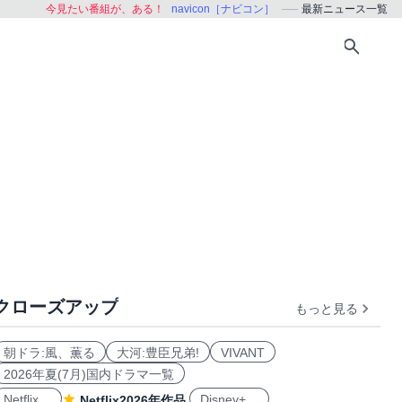
今見たい番組が、ある！
navicon［ナビコン］
最新ニュース一覧
クローズアップ
もっと見る
朝ドラ:風、薫る
大河:豊臣兄弟!
VIVANT
2026年夏(7月)国内ドラマ一覧
Netflix
Disney+
Netflix2026年作品