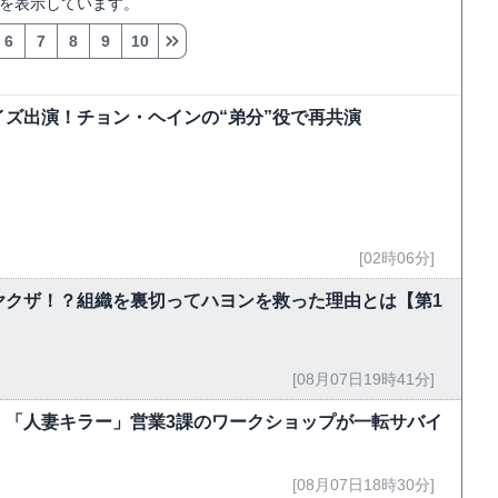
を表示しています。
6
7
8
9
10
ズ出演！チョン・ヘインの“弟分”役で再共演
[02時06分]
ヤクザ！？組織を裏切ってハヨンを救った理由とは【第1
[08月07日19時41分]
 「人妻キラー」営業3課のワークショップが一転サバイ
[08月07日18時30分]