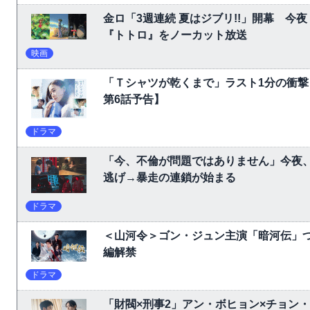
金ロ「3週連続 夏はジブリ!!」開幕 
『トトロ』をノーカット放送
映画
「Ｔシャツが乾くまで」ラスト1分の衝撃
第6話予告】
ドラマ
「今、不倫が問題ではありません」今夜、
逃げ→暴走の連鎖が始まる
ドラマ
＜山河令＞ゴン・ジュン主演「暗河伝」
編解禁
ドラマ
「財閥×刑事2」アン・ボヒョン×チョン