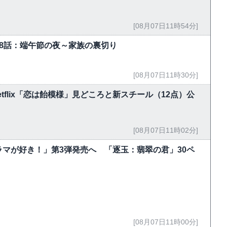
[08月07日11時54分]
-18話：端午節の夜～家族の裏切り
[08月07日11時30分]
flix「恋は飴模様」見どころと新スチール（12点）公
[08月07日11時02分]
マが好き！」第3弾発売へ 「逐玉：翡翠の君」30ペ
[08月07日11時00分]