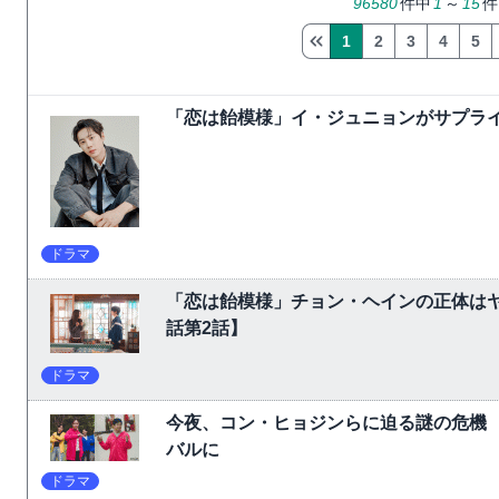
96580
件中
1
～
15
件
1
2
3
4
5
「恋は飴模様」イ・ジュニョンがサプライ
ドラマ
「恋は飴模様」チョン・ヘインの正体は
話第2話】
ドラマ
今夜、コン・ヒョジンらに迫る謎の危機
バルに
ドラマ