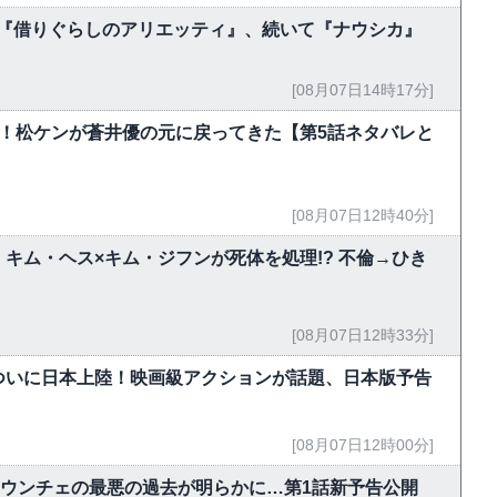
今夜『借りぐらしのアリエッティ』、続いて『ナウシカ』
[08月07日14時17分]
！松ケンが蒼井優の元に戻ってきた【第5話ネタバレと
[08月07日12時40分]
キム・ヘス×キム・ジフンが死体を処理!? 不倫→ひき
[08月07日12時33分]
ついに日本上陸！映画級アクションが話題、日本版予告
[08月07日12時00分]
・ウンチェの最悪の過去が明らかに…第1話新予告公開