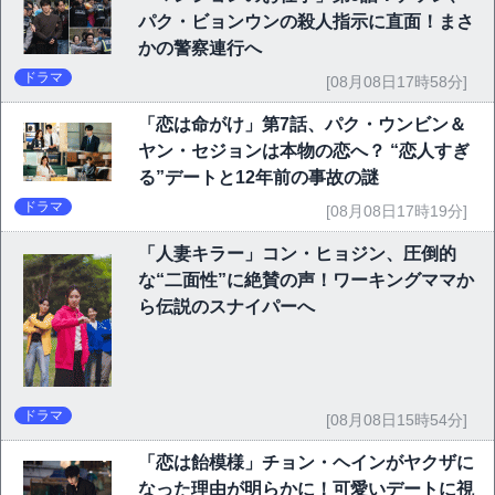
パク・ビョンウンの殺人指示に直面！まさ
かの警察連行へ
ドラマ
[08月08日17時58分]
「恋は命がけ」第7話、パク・ウンビン＆
ヤン・セジョンは本物の恋へ？ “恋人すぎ
る”デートと12年前の事故の謎
ドラマ
[08月08日17時19分]
「人妻キラー」コン・ヒョジン、圧倒的
な“二面性”に絶賛の声！ワーキングママか
ら伝説のスナイパーへ
ドラマ
[08月08日15時54分]
「恋は飴模様」チョン・ヘインがヤクザに
なった理由が明らかに！可愛いデートに視