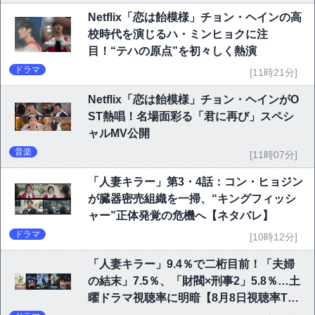
Netflix「恋は飴模様」チョン・ヘインの高
校時代を演じるハ・ミンヒョクに注
目！“テハの原点”を初々しく熱演
ドラマ
[11時21分]
Netflix「恋は飴模様」チョン・ヘインがO
ST熱唱！名場面彩る「君に再び」スペシ
ャルMV公開
音楽
[11時07分]
「人妻キラー」第3・4話：コン・ヒョジン
が臓器密売組織を一掃、“キングフィッシ
ャー”正体発覚の危機へ【ネタバレ】
ドラマ
[10時12分]
「人妻キラー」9.4％で二桁目前！「夫婦
の結末」7.5％、「財閥×刑事2」5.8％…土
曜ドラマ視聴率に明暗【8月8日視聴率TO
P10】