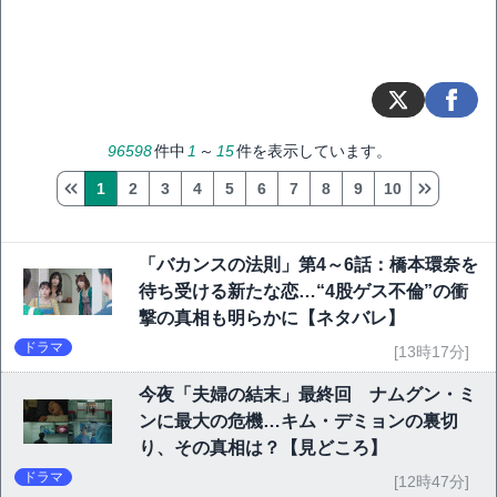
96598
件中
1
～
15
件を表示しています。
1
2
3
4
5
6
7
8
9
10
「バカンスの法則」第4～6話：橋本環奈を
待ち受ける新たな恋…“4股ゲス不倫”の衝
撃の真相も明らかに【ネタバレ】
ドラマ
[13時17分]
今夜「夫婦の結末」最終回 ナムグン・ミ
ンに最大の危機…キム・デミョンの裏切
り、その真相は？【見どころ】
ドラマ
[12時47分]