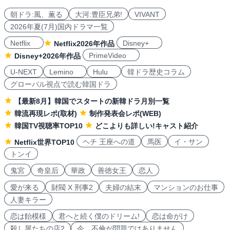
朝ドラ:風、薫る
大河:豊臣兄弟!
VIVANT
2026年夏(7月)国内ドラマ一覧
Netflix
Disney+
Netflix2026年作品
PrimeVideo
Disney+2026年作品
U-NEXT
Lemino
Hulu
韓ドラ歴史コラム
グローバル視点で読む韓国ドラ
【最新8月】韓国でスタートの新韓ドラ月別一覧
韓流再現レポ(取材)
制作発表会レポ(WEB)
韓国TV視聴率TOP10
どこよりも詳しい!キャスト紹介
ヘチ 王座への道
馬医
イ・サン
Netflix世界TOP10
トンイ
鬼宮
奇皇后
華政
善徳女王
恋人
愛が来る
財閥 X 刑事2
夫婦の結末
マンションのお仕事
人妻キラー
恋は飴模様
君へと続く僕のドリーム!
恋は命がけ
殺し屋たちの店2
今、不倫が問題ではありません