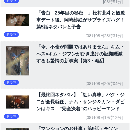
ドラマ
[08時51分]
「告白－25年目の秘密－」松村北斗と観覧
車デート後、岡崎紗絵がサプライズハグ！
第5話ネタバレと予告
ドラマ
[08月08日23時31分]
「今、不倫が問題ではありません」キム・
ヘス×キム・ジフンがひき逃げの証拠隠滅
するも驚愕の新事実【第3・4話】
ドラマ
[08月08日20時04分]
【最終回ネタバレ】「紅い真珠」パク・ジ
ニが会長就任、ナム・サンジ＆カン・ダビ
ンはキス…“完全決着”のハッピーエンド
ドラマ
[08月08日19時12分]
「マンションのお仕事」第9話：チソン、