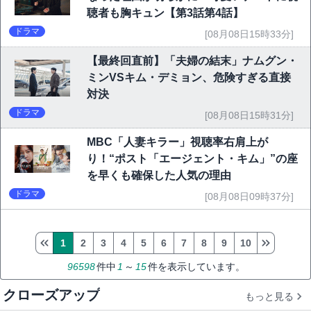
聴者も胸キュン【第3話第4話】
ドラマ
[08月08日15時33分]
【最終回直前】「夫婦の結末」ナムグン・
ミンVSキム・デミョン、危険すぎる直接
対決
ドラマ
[08月08日15時31分]
MBC「人妻キラー」視聴率右肩上が
り！“ポスト「エージェント・キム」”の座
を早くも確保した人気の理由
ドラマ
[08月08日09時37分]
1
2
3
4
5
6
7
8
9
10
96598
件中
1
～
15
件を表示しています。
クローズアップ
もっと見る