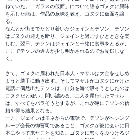
ねていた。「ガラスの仮面」について語るゴヌクに興味
を示した龍は、作品の意味を教え、ゴヌクに仮面を譲
る。
なんとか街までたどり着いたジェインとテソン。テソン
はゴヌクの迎えも断り、ジェインと過ごすひとときを楽
しむ。翌日、テソンはジェインと一緒に食事をとるが、
ここでテソンの過去が少し明かされるのでお見逃しな
く。
さて、ゴヌクに雇われた日本人・マサルは大金をせしめ
ようと勝手に動き出す。そしてマサルがゴヌクにかけた
電話に偶然出たテソンは、自分を海で殺そうとしたのは
ゴヌクだと疑い、問い詰める。二人を尾行したマサル
は、すべてをバラそうとするが、これが逆にテソンの信
頼を得る結果となる。
一方、ジェインはモネからの電話で、テソンがヘシング
ループ会長の御曹司であること、ゴヌクが彼に会いに日
本にやって来たことを知る。ゴヌクに怒りをぶつけるジ