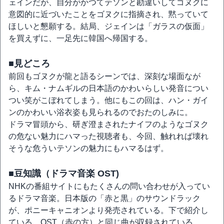
ェインだが、自分がかつてテソンと勘違いしてゴヌクに
意図的に近づいたことをゴヌクに指摘され、黙っていて
ほしいと懇願する。結局、ジェインは「ガラスの仮面」
を買えずに、一足先に韓国へ帰国する。
■見どころ
前回もゴヌクが龍と語るシーンでは、深刻な場面なが
ら、キム・ナムギルの日本語のかわいらしい発音につい
つい笑がこぼれてしまう。他にもこの回は、ハン・ガイ
ンのかわいい浴衣姿も見られるのでおたのしみに。
ドラマ冒頭から、研ぎ澄まされたナイフのようなゴヌク
の危ない魅力にハマった視聴者も、今回、触れれば壊れ
そうな危ういテソンの魅力にもハマるはず。
■豆知識（ドラマ音楽 OST)
NHKの番組サイトにもたくさんの問い合わせが入ってい
るドラマ音楽。日本版の「赤と黒」のサウンドラック
が、ポニーキャニオンより発売されている。下で紹介し
ている、OST（赤の方）と同じ曲が収録されている。