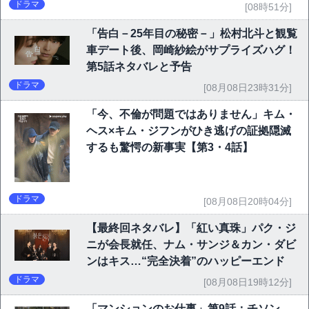
P10】
ドラマ
[08時51分]
「告白－25年目の秘密－」松村北斗と観覧
車デート後、岡崎紗絵がサプライズハグ！
第5話ネタバレと予告
ドラマ
[08月08日23時31分]
「今、不倫が問題ではありません」キム・
ヘス×キム・ジフンがひき逃げの証拠隠滅
するも驚愕の新事実【第3・4話】
ドラマ
[08月08日20時04分]
【最終回ネタバレ】「紅い真珠」パク・ジ
ニが会長就任、ナム・サンジ＆カン・ダビ
ンはキス…“完全決着”のハッピーエンド
ドラマ
[08月08日19時12分]
「マンションのお仕事」第9話：チソン、