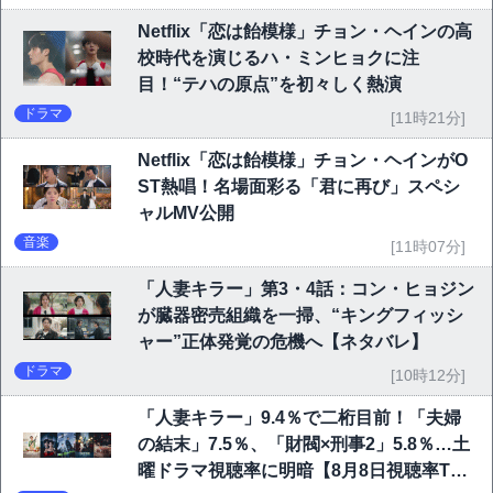
Netflix「恋は飴模様」チョン・ヘインの高
校時代を演じるハ・ミンヒョクに注
目！“テハの原点”を初々しく熱演
ドラマ
[11時21分]
Netflix「恋は飴模様」チョン・ヘインがO
ST熱唱！名場面彩る「君に再び」スペシ
ャルMV公開
音楽
[11時07分]
「人妻キラー」第3・4話：コン・ヒョジン
が臓器密売組織を一掃、“キングフィッシ
ャー”正体発覚の危機へ【ネタバレ】
ドラマ
[10時12分]
「人妻キラー」9.4％で二桁目前！「夫婦
の結末」7.5％、「財閥×刑事2」5.8％…土
曜ドラマ視聴率に明暗【8月8日視聴率TO