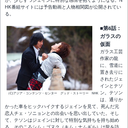
が、少しずつジェインに特別な感情を抱くようになる。N
HK番組サイトには予告動画と人物相関図が公開されてい
る。
■第6話：
ガラスの
仮面
ガラス工芸
作家の龍
に、雪道に
置き去りに
されたジェ
インとテソ
ン。テソン
（C)アジア・コンテンツ・センター グッド・ストーリー NHK
は、通りか
かった車をヒックハイクするジェインを見て、死んだ元
恋人チェ・ソニョンとの出会いを思い出していた。そし
て、テソンはジェインに対して特別な気持ちを持ち始め
る。そのころシム・ゴヌク（キム・ナムギル）は龍を訪