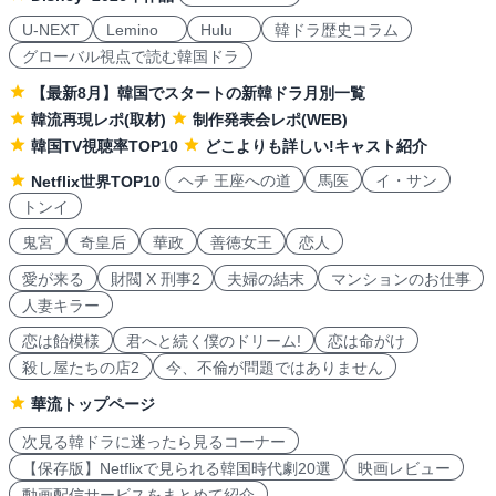
U-NEXT
Lemino
Hulu
韓ドラ歴史コラム
グローバル視点で読む韓国ドラ
【最新8月】韓国でスタートの新韓ドラ月別一覧
韓流再現レポ(取材)
制作発表会レポ(WEB)
韓国TV視聴率TOP10
どこよりも詳しい!キャスト紹介
ヘチ 王座への道
馬医
イ・サン
Netflix世界TOP10
トンイ
鬼宮
奇皇后
華政
善徳女王
恋人
愛が来る
財閥 X 刑事2
夫婦の結末
マンションのお仕事
人妻キラー
恋は飴模様
君へと続く僕のドリーム!
恋は命がけ
殺し屋たちの店2
今、不倫が問題ではありません
華流トップページ
次見る韓ドラに迷ったら見るコーナー
【保存版】Netflixで見られる韓国時代劇20選
映画レビュー
動画配信サービスをまとめて紹介