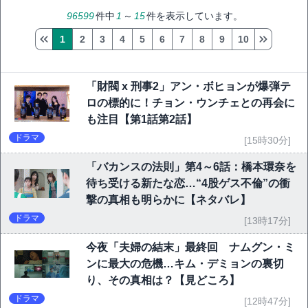
96599
件中
1
～
15
件を表示しています。
1
2
3
4
5
6
7
8
9
10
「財閥 x 刑事2」アン・ボヒョンが爆弾テ
ロの標的に！チョン・ウンチェとの再会に
も注目【第1話第2話】
ドラマ
[15時30分]
「バカンスの法則」第4～6話：橋本環奈を
待ち受ける新たな恋…“4股ゲス不倫”の衝
撃の真相も明らかに【ネタバレ】
ドラマ
[13時17分]
今夜「夫婦の結末」最終回 ナムグン・ミ
ンに最大の危機…キム・デミョンの裏切
り、その真相は？【見どころ】
ドラマ
[12時47分]