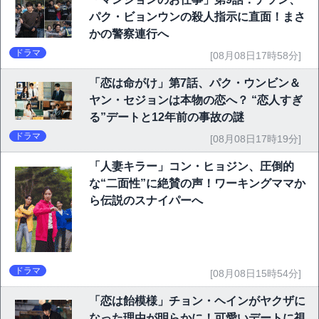
パク・ビョンウンの殺人指示に直面！まさ
かの警察連行へ
ドラマ
[08月08日17時58分]
「恋は命がけ」第7話、パク・ウンビン＆
ヤン・セジョンは本物の恋へ？ “恋人すぎ
る”デートと12年前の事故の謎
ドラマ
[08月08日17時19分]
「人妻キラー」コン・ヒョジン、圧倒的
な“二面性”に絶賛の声！ワーキングママか
ら伝説のスナイパーへ
ドラマ
[08月08日15時54分]
「恋は飴模様」チョン・ヘインがヤクザに
なった理由が明らかに！可愛いデートに視