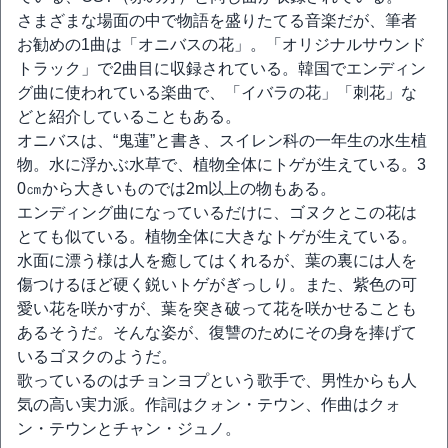
さまざまな場面の中で物語を盛りたてる音楽だが、筆者
お勧めの1曲は「オニバスの花」。「オリジナルサウンド
トラック」で2曲目に収録されている。韓国でエンディン
グ曲に使われている楽曲で、「イバラの花」「刺花」な
どと紹介していることもある。
オニバスは、“鬼蓮”と書き、スイレン科の一年生の水生植
物。水に浮かぶ水草で、植物全体にトゲが生えている。3
0㎝から大きいものでは2m以上の物もある。
エンディング曲になっているだけに、ゴヌクとこの花は
とても似ている。植物全体に大きなトゲが生えている。
水面に漂う様は人を癒してはくれるが、葉の裏には人を
傷つけるほど硬く鋭いトゲがぎっしり。また、紫色の可
愛い花を咲かすが、葉を突き破って花を咲かせることも
あるそうだ。そんな姿が、復讐のためにその身を捧げて
いるゴヌクのようだ。
歌っているのはチョンヨプという歌手で、男性からも人
気の高い実力派。作詞はクォン・テウン、作曲はクォ
ン・テウンとチャン・ジュノ。