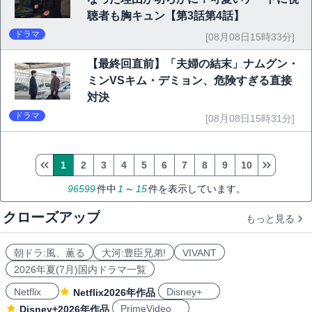
聴者も胸キュン【第3話第4話】
ドラマ
[08月08日15時33分]
【最終回直前】「夫婦の結末」ナムグン・
ミンVSキム・デミョン、危険すぎる直接
対決
ドラマ
[08月08日15時31分]
1
2
3
4
5
6
7
8
9
10
96599
件中
1
～
15
件を表示しています。
クローズアップ
もっと見る
朝ドラ:風、薫る
大河:豊臣兄弟!
VIVANT
2026年夏(7月)国内ドラマ一覧
Netflix
Disney+
Netflix2026年作品
PrimeVideo
Disney+2026年作品