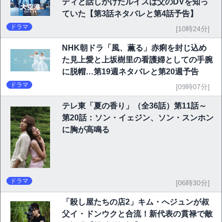
ディと話しかけたルイスは父のDVを知っ
ていた【第3話ネタバレと第4話予告】
ドラマ
[10時24分]
NHK朝ドラ「風、薫る」赤痢を封じ込め
た見上愛と上坂樹里の看護婦としての手腕
に脱帽…第19週ネタバレと第20週予告
ドラマ
[09時07分]
テレ東「夏の香り」（全36話）第11話～
第20話：ソン・イェジン、ソン・スンホン
に胸が高鳴る
ドラマ
[06時30分]
「殺し屋たちの店2」キム・へジュンが叔
父イ・ドンウクと合流！新代表の貫禄で敵