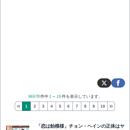
96578
件中
1
～
15
件を表示しています。
1
2
3
4
5
6
7
8
9
10
「恋は飴模様」チョン・ヘインの正体はヤ