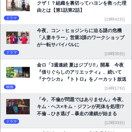
クザ！？組織を裏切ってハヨンを救った理
由とは【第1話第2話】
ドラマ
[19時41分]
今夜、コン・ヒョジンらに迫る謎の危機
「人妻キラー」営業3課のワークショップ
が一転サバイバルに
ドラマ
[18時30分]
金ロ「3週連続 夏はジブリ!!」開幕 今夜
『借りぐらしのアリエッティ』、続いて
『ナウシカ』『トトロ』をノーカット放送
映画
[14時17分]
「今、不倫が問題ではありません」今夜、
キム・ヘス×キム・ジフンが死体を処理!?
不倫→ひき逃げ→暴走の連鎖が始まる
ドラマ
[12時33分]