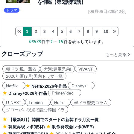
を恫喝【第5話第6話】
ドラマ
[08月06日22時42分]
1
2
3
4
5
6
7
8
9
10
96578
件中
1
～
15
件を表示しています。
クローズアップ
もっと見る
朝ドラ:風、薫る
大河:豊臣兄弟!
VIVANT
2026年夏(7月)国内ドラマ一覧
Netflix
Disney+
Netflix2026年作品
PrimeVideo
Disney+2026年作品
U-NEXT
Lemino
Hulu
韓ドラ歴史コラム
グローバル視点で読む韓国ドラ
【最新8月】韓国でスタートの新韓ドラ月別一覧
韓流再現レポ(取材)
制作発表会レポ(WEB)