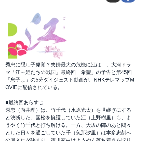
秀忠に隠し子発覚？夫婦最大の危機に江は―、大河ドラ
マ「江～姫たちの戦国」最終回「希望」の予告と第45回
「息子よ」の5分ダイジェスト動画が、NHKテレマップM
OVIEに配信されている。
■最終回あらすじ
秀忠（向井理）は、竹千代（水原光太）を世継ぎにする
と決断した。国松を擁護していた江（上野樹里）も、よ
うやく竹千代と打ち解ける。一方、大坂の陣のあと悶々
とした日々を過ごしていた千（忽那汐里）は本多忠刻へ
の輿入れが決まり、徳川家中はようやく落ち着きを取り