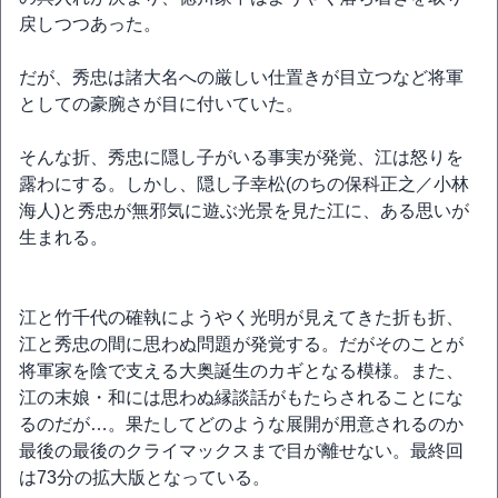
戻しつつあった。
だが、秀忠は諸大名への厳しい仕置きが目立つなど将軍
としての豪腕さが目に付いていた。
そんな折、秀忠に隠し子がいる事実が発覚、江は怒りを
露わにする。しかし、隠し子幸松(のちの保科正之／小林
海人)と秀忠が無邪気に遊ぶ光景を見た江に、ある思いが
生まれる。
江と竹千代の確執にようやく光明が見えてきた折も折、
江と秀忠の間に思わぬ問題が発覚する。だがそのことが
将軍家を陰で支える大奥誕生のカギとなる模様。また、
江の末娘・和には思わぬ縁談話がもたらされることにな
るのだが…。果たしてどのような展開が用意されるのか
最後の最後のクライマックスまで目が離せない。最終回
は73分の拡大版となっている。