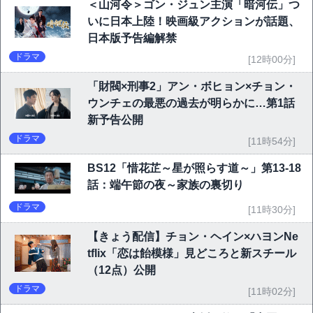
＜山河令＞ゴン・ジュン主演「暗河伝」つ
いに日本上陸！映画級アクションが話題、
日本版予告編解禁
ドラマ
[12時00分]
「財閥×刑事2」アン・ボヒョン×チョン・
ウンチェの最悪の過去が明らかに…第1話
新予告公開
ドラマ
[11時54分]
BS12「惜花芷～星が照らす道～」第13-18
話：端午節の夜～家族の裏切り
ドラマ
[11時30分]
【きょう配信】チョン・ヘイン×ハヨンNe
tflix「恋は飴模様」見どころと新スチール
（12点）公開
ドラマ
[11時02分]