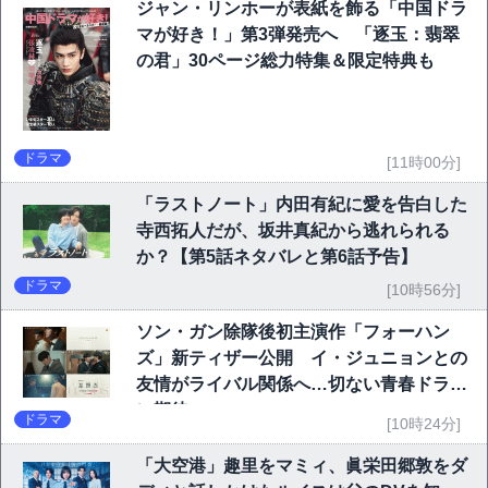
ジャン・リンホーが表紙を飾る「中国ドラ
マが好き！」第3弾発売へ 「逐玉：翡翠
の君」30ページ総力特集＆限定特典も
ドラマ
[11時00分]
「ラストノート」内田有紀に愛を告白した
寺西拓人だが、坂井真紀から逃れられる
か？【第5話ネタバレと第6話予告】
ドラマ
[10時56分]
ソン・ガン除隊後初主演作「フォーハン
ズ」新ティザー公開 イ・ジュニョンとの
友情がライバル関係へ…切ない青春ドラマ
に期待
ドラマ
[10時24分]
「大空港」趣里をマミィ、眞栄田郷敦をダ