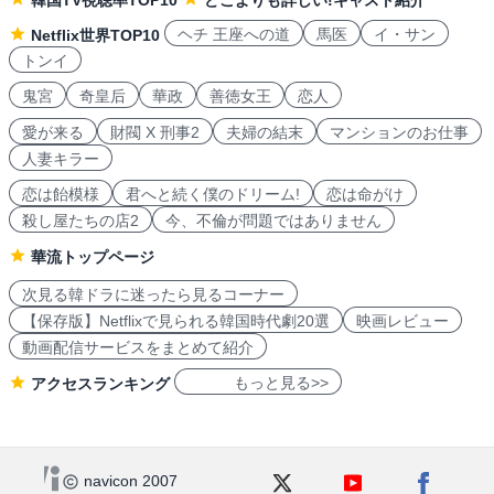
韓国TV視聴率TOP10
どこよりも詳しい!キャスト紹介
ヘチ 王座への道
馬医
イ・サン
Netflix世界TOP10
トンイ
鬼宮
奇皇后
華政
善徳女王
恋人
愛が来る
財閥 X 刑事2
夫婦の結末
マンションのお仕事
人妻キラー
恋は飴模様
君へと続く僕のドリーム!
恋は命がけ
殺し屋たちの店2
今、不倫が問題ではありません
華流トップページ
次見る韓ドラに迷ったら見るコーナー
【保存版】Netflixで見られる韓国時代劇20選
映画レビュー
動画配信サービスをまとめて紹介
もっと見る>>
アクセスランキング
navicon 2007