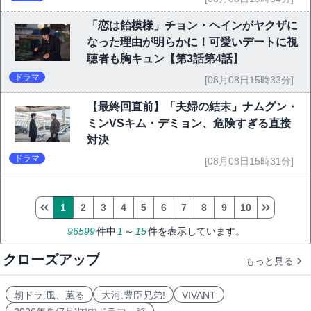
「恋は飴模様」チョン・ヘインがヤクザに
なった理由が明らかに！可愛いデートに視
聴者も胸キュン【第3話第4話】
ドラマ
[08月08日15時33分]
【最終回直前】「夫婦の結末」ナムグン・
ミンVSキム・デミョン、危険すぎる直接
対決
ドラマ
[08月08日15時31分]
1
2
3
4
5
6
7
8
9
10
96599
件中
1
～
15
件を表示しています。
クローズアップ
もっと見る
朝ドラ:風、薫る
大河:豊臣兄弟!
VIVANT