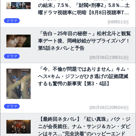
の結末」7.5％、「財閥×刑事2」5.8％…土
曜ドラマ視聴率に明暗【8月8日視聴率TO
P10】
ドラマ
[08時51分]
「告白－25年目の秘密－」松村北斗と観覧
車デート後、岡崎紗絵がサプライズハグ！
第5話ネタバレと予告
ドラマ
[08月08日23時31分]
「今、不倫が問題ではありません」キム・
ヘス×キム・ジフンがひき逃げの証拠隠滅
するも驚愕の新事実【第3・4話】
ドラマ
[08月08日20時04分]
【最終回ネタバレ】「紅い真珠」パク・ジ
ニが会長就任、ナム・サンジ＆カン・ダビ
ンはキス…“完全決着”のハッピーエンド