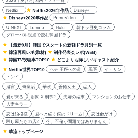
2026年夏(7月)国内ドラマ一覧
Netflix
Disney+
Netflix2026年作品
PrimeVideo
Disney+2026年作品
U-NEXT
Lemino
Hulu
韓ドラ歴史コラム
グローバル視点で読む韓国ドラ
【最新8月】韓国でスタートの新韓ドラ月別一覧
韓流再現レポ(取材)
制作発表会レポ(WEB)
韓国TV視聴率TOP10
どこよりも詳しい!キャスト紹介
ヘチ 王座への道
馬医
イ・サン
Netflix世界TOP10
トンイ
鬼宮
奇皇后
華政
善徳女王
恋人
愛が来る
財閥 X 刑事2
夫婦の結末
マンションのお仕事
人妻キラー
恋は飴模様
君へと続く僕のドリーム!
恋は命がけ
殺し屋たちの店2
今、不倫が問題ではありません
華流トップページ