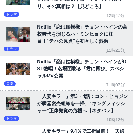
り、その真相は？【見どころ】
ドラマ
[12時47分]
Netflix「恋は飴模様」チョン・ヘインの高
校時代を演じるハ・ミンヒョクに注
目！“テハの原点”を初々しく熱演
ドラマ
[11時21分]
Netflix「恋は飴模様」チョン・ヘインがO
ST熱唱！名場面彩る「君に再び」スペシ
ャルMV公開
音楽
[11時07分]
「人妻キラー」第3・4話：コン・ヒョジン
が臓器密売組織を一掃、“キングフィッシ
ャー”正体発覚の危機へ【ネタバレ】
ドラマ
[10時12分]
「人妻キラー」9.4％で二桁目前！「夫婦