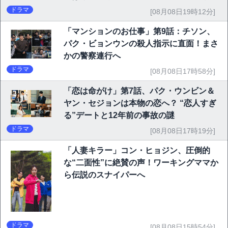
ドラマ
[08月08日19時12分]
「マンションのお仕事」第9話：チソン、
パク・ビョンウンの殺人指示に直面！まさ
かの警察連行へ
ドラマ
[08月08日17時58分]
「恋は命がけ」第7話、パク・ウンビン＆
ヤン・セジョンは本物の恋へ？ “恋人すぎ
る”デートと12年前の事故の謎
ドラマ
[08月08日17時19分]
「人妻キラー」コン・ヒョジン、圧倒的
な“二面性”に絶賛の声！ワーキングママか
ら伝説のスナイパーへ
ドラマ
[08月08日15時54分]