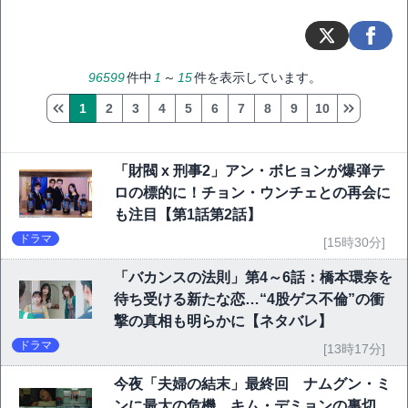
96599
件中
1
～
15
件を表示しています。
1
2
3
4
5
6
7
8
9
10
「財閥 x 刑事2」アン・ボヒョンが爆弾テ
ロの標的に！チョン・ウンチェとの再会に
も注目【第1話第2話】
ドラマ
[15時30分]
「バカンスの法則」第4～6話：橋本環奈を
待ち受ける新たな恋…“4股ゲス不倫”の衝
撃の真相も明らかに【ネタバレ】
ドラマ
[13時17分]
今夜「夫婦の結末」最終回 ナムグン・ミ
ンに最大の危機…キム・デミョンの裏切