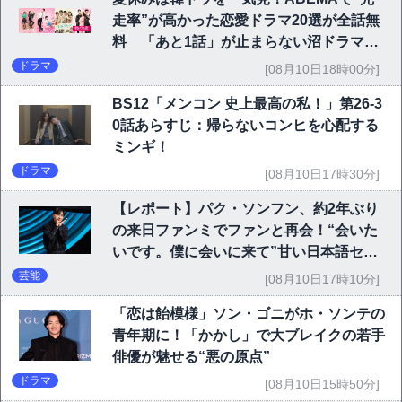
走率”が高かった恋愛ドラマ20選が全話無
料 「あと1話」が止まらない沼ドラマを
チェック
ドラマ
[08月10日18時00分]
BS12「メンコン 史上最高の私！」第26-3
0話あらすじ：帰らないコンヒを心配する
ミンギ！
ドラマ
[08月10日17時30分]
【レポート】パク・ソンフン、約2年ぶり
の来日ファンミでファンと再会！“会いた
いです。僕に会いに来て”甘い日本語セリ
フに大歓声
芸能
[08月10日17時10分]
「恋は飴模様」ソン・ゴニがホ・ソンテの
青年期に！「かかし」で大ブレイクの若手
俳優が魅せる“悪の原点”
ドラマ
[08月10日15時50分]