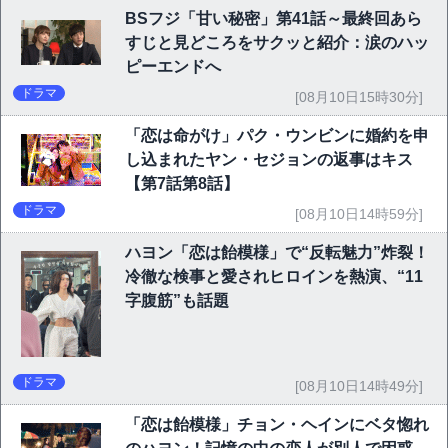
BSフジ「甘い秘密」第41話～最終回あら
すじと見どころをサクッと紹介：涙のハッ
ピーエンドへ
ドラマ
[08月10日15時30分]
「恋は命がけ」パク・ウンビンに婚約を申
し込まれたヤン・セジョンの返事はキス
【第7話第8話】
ドラマ
[08月10日14時59分]
ハヨン「恋は飴模様」で“反転魅力”炸裂！
冷徹な検事と愛されヒロインを熱演、“11
字腹筋”も話題
ドラマ
[08月10日14時49分]
「恋は飴模様」チョン・ヘインにベタ惚れ