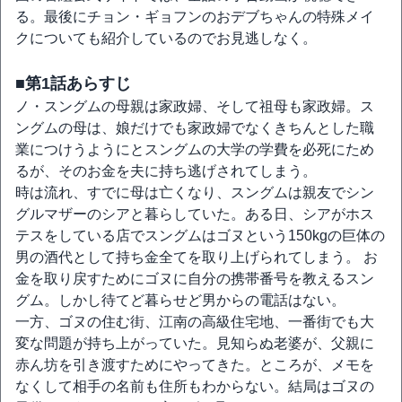
る。最後にチョン・ギョフンのおデブちゃんの特殊メイ
クについても紹介しているのでお見逃しなく。
■第1話あらすじ
ノ・スングムの母親は家政婦、そして祖母も家政婦。ス
ングムの母は、娘だけでも家政婦でなくきちんとした職
業につけうようにとスングムの大学の学費を必死にため
るが、そのお金を夫に持ち逃げされてしまう。
時は流れ、すでに母は亡くなり、スングムは親友でシン
グルマザーのシアと暮らしていた。ある日、シアがホス
テスをしている店でスングムはゴヌという150kgの巨体の
男の酒代として持ち金全てを取り上げられてしまう。 お
金を取り戻すためにゴヌに自分の携帯番号を教えるスン
グム。しかし待てど暮らせど男からの電話はない。
一方、ゴヌの住む街、江南の高級住宅地、一番街でも大
変な問題が持ち上がっていた。見知らぬ老婆が、父親に
赤ん坊を引き渡すためにやってきた。ところが、メモを
なくして相手の名前も住所もわからない。結局はゴヌの