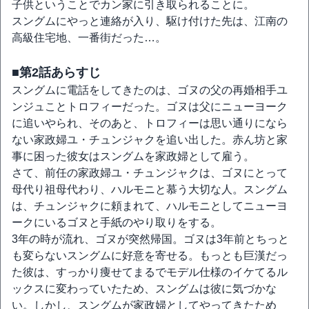
子供ということでカン家に引き取られることに。
スングムにやっと連絡が入り、駆け付けた先は、江南の
高級住宅地、一番街だった…。
■第2話あらすじ
スングムに電話をしてきたのは、ゴヌの父の再婚相手ユ
ンジュことトロフィーだった。ゴヌは父にニューヨーク
に追いやられ、そのあと、トロフィーは思い通りになら
ない家政婦ユ・チュンジャクを追い出した。赤ん坊と家
事に困った彼女はスングムを家政婦として雇う。
さて、前任の家政婦ユ・チュンジャクは、ゴヌにとって
母代り祖母代わり、ハルモニと慕う大切な人。スングム
は、チュンジャクに頼まれて、ハルモニとしてニューヨ
ークにいるゴヌと手紙のやり取りをする。
3年の時が流れ、ゴヌが突然帰国。ゴヌは3年前とちっと
も変らないスングムに好意を寄せる。もっとも巨漢だっ
た彼は、すっかり痩せてまるでモデル仕様のイケてるル
ックスに変わっていたため、スングムは彼に気づかな
い。しかし、スングムが家政婦としてやってきたため