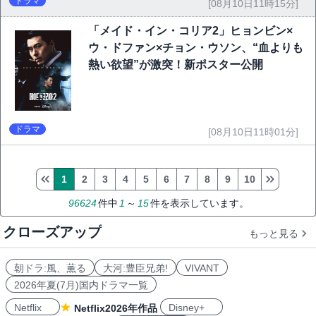
ドラマ
[08月10日11時15分]
「メイド・イン・コリア2」ヒョンビン×
ウ・ドファン×チョン・ウソン、“血よりも
熱い欲望”が激突！新ポスター公開
ドラマ
[08月10日11時01分]
1
2
3
4
5
6
7
8
9
10
96624
件中
1
～
15
件を表示しています。
クローズアップ
もっと見る
朝ドラ:風、薫る
大河:豊臣兄弟!
VIVANT
2026年夏(7月)国内ドラマ一覧
Netflix
Disney+
Netflix2026年作品