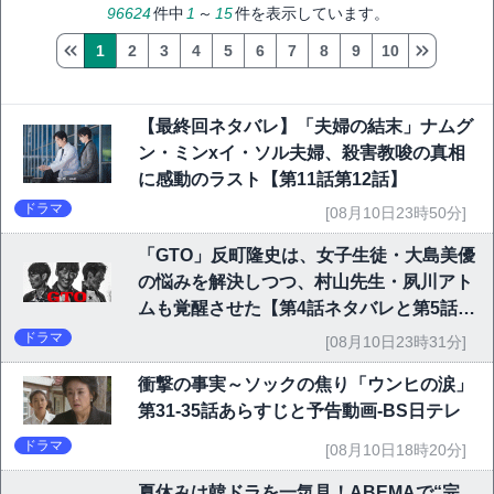
96624
件中
1
～
15
件を表示しています。
1
2
3
4
5
6
7
8
9
10
【最終回ネタバレ】「夫婦の結末」ナムグ
ン・ミンxイ・ソル夫婦、殺害教唆の真相
に感動のラスト【第11話第12話】
ドラマ
[08月10日23時50分]
「GTO」反町隆史は、女子生徒・大島美優
の悩みを解決しつつ、村山先生・夙川アト
ムも覚醒させた【第4話ネタバレと第5話予
告】
ドラマ
[08月10日23時31分]
衝撃の事実～ソックの焦り「ウンヒの涙」
第31-35話あらすじと予告動画-BS日テレ
ドラマ
[08月10日18時20分]
夏休みは韓ドラを一気見！ABEMAで“完