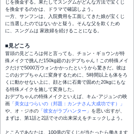
じを換金する。果たしてスングムがどんな方法で宝くじ
を換金するのかは、ドラマで確認しよう。
一方、サンフンは、入院費用を工面してきた娘が宝くじ
に当選したのではないかと疑う。そんな父を欺くため
に、スングムは 家政婦を続けることになる。
■見どころ
冒頭の見どころは何と言っても、チョン・ギョウンが特
殊メイクで挑んだ150kg超のおデブちゃん！この特殊メイ
クだけで5000万ウォンかかったというから驚きだ。彼は
このおデブちゃんに変身するために、5時間以上も体をろ
くに動かせない上に、顔と体に石膏で固めた20kgにもな
る特殊メイクを施して変身した。
おデブちゃんの特殊メイクといえば、キム･アジュンの映
画
「美女はつらいの（邦題：カンナさん大成功です）」
や、オ・ジホの
「彼女がラブハンター」
を思い出すが、
まずは、第1話と2話でその出来栄えをチェックしよう。
ところであなたは、100億の宝くじが当たったら働きます