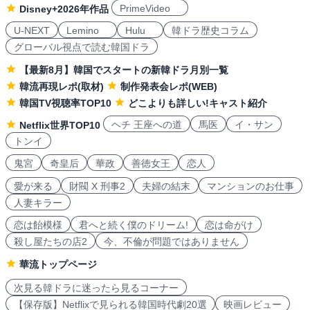
PrimeVideo
Disney+2026年作品
U-NEXT
Lemino
Hulu
韓ドラ歴史コラム
グローバル視点で読む韓国ドラ
【最新8月】韓国でスタートの新韓ドラ月別一覧
韓流再現レポ(取材)
制作発表会レポ(WEB)
韓国TV視聴率TOP10
どこよりも詳しい!キャスト紹介
ヘチ 王座への道
馬医
イ・サン
Netflix世界TOP10
トンイ
鬼宮
奇皇后
華政
善徳女王
恋人
愛が来る
財閥 X 刑事2
夫婦の結末
マンションのお仕事
人妻キラー
恋は飴模様
君へと続く僕のドリーム!
恋は命がけ
殺し屋たちの店2
今、不倫が問題ではありません
華流トップページ
次見る韓ドラに迷ったら見るコーナー
【保存版】Netflixで見られる韓国時代劇20選
映画レビュー