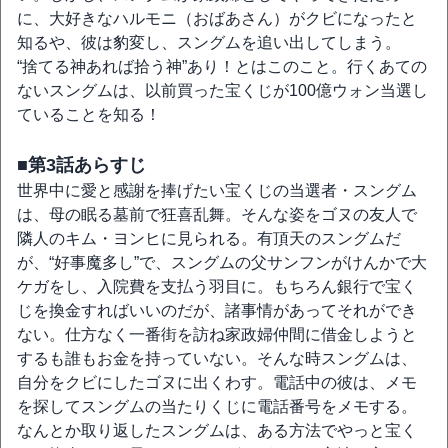
に、大好きなハルモニ（おばあさん）がクビになったと
知るや、彼は豹変し、スングムを追い出してしまう。
“捨てる神あれば拾う神”あり！とはこのこと。行くあての
ないスングムは、以前買った宝くじが100億ウォン当選し
ていることを知る！
■第3話あらすじ
世界中に愛と感謝を捧げたい宝くじの当選者・スングム
は、母の眠る墓前で狂喜乱舞。そんな姿をゴヌの友人で
隣人のキム・ヨンヒに見られる。有頂天のスングムだ
が、“好事魔多し”で、スングムの父サンフンがけんかで大
ケガをし、入院費を支払う羽目に。もちろん銀行で宝く
じを換金すればいいのだが、諸事情があってそれができ
ない。仕方なく一番街を訪ね家政婦仲間に借金しようと
するも誰もお金を持っていない。そんな時スングムは、
自分をクビにしたゴヌに出くわす。電話中の彼は、メモ
を探してスングムの当たりくじに電話番号をメモする。
なんとか取り返したスングムは、ある方法でやっと宝く