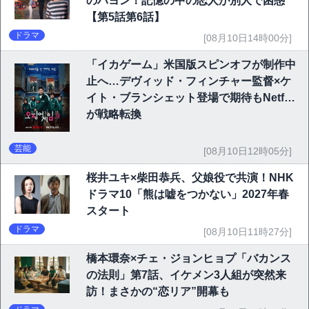
のハヨン！記憶の中の恋人が別人で困惑
【第5話第6話】
ドラマ
[08月10日14時00分]
「イカゲーム」米国版スピンオフが制作中
止へ…デヴィッド・フィンチャー監督×ケ
イト・ブランシェット登場で期待もNetflix
が戦略転換
芸能
[08月10日12時05分]
桜井ユキ×柴田恭兵、父娘役で共演！NHK
ドラマ10「熊は嘘をつかない」2027年春
スタート
ドラマ
[08月10日11時27分]
橋本環奈×チェ・ジョンヒョプ「バカンス
の法則」第7話、イケメン3人組が突然来
訪！まさかの“恋リア”開幕も