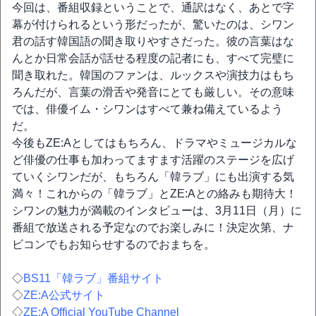
今回は、番組収録ということで、通訳はなく、あとで字
幕が付けられるという形だったが、驚いたのは、シワン
君の話す韓国語の聞き取りやすさだった。彼の言葉はな
んとか日常会話が話せる程度の記者にも、すべて完璧に
聞き取れた。韓国のファンは、ルックスや演技力はもち
ろんだが、言葉の滑舌や発音にとても厳しい。その意味
では、俳優イム・シワンはすべて兼ね備えているよう
だ。
今後もZE:Aとしてはもちろん、ドラマやミュージカルな
ど俳優の仕事も加わってますます活躍のステージを広げ
ていくシワンだが、もちろん「韓ラブ」にも出演する気
満々！これからの「韓ラブ」とZE:Aとの絡みも期待大！
シワンの魅力が満載のインタビューは、3月11日（月）に
番組で放送される予定なのでお楽しみに！決定次第、ナ
ビコンでもお知らせするのでおまちを。
◇
BS11「韓ラブ」番組サイト
◇
ZE:A公式サイト
◇
ZE:A Official YouTube Channel