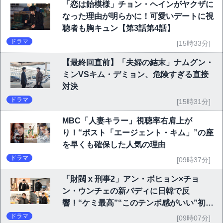
「恋は飴模様」チョン・ヘインがヤクザに
なった理由が明らかに！可愛いデートに視
聴者も胸キュン【第3話第4話】
ドラマ
[15時33分]
【最終回直前】「夫婦の結末」ナムグン・
ミンVSキム・デミョン、危険すぎる直接
対決
ドラマ
[15時31分]
MBC「人妻キラー」視聴率右肩上が
り！“ポスト「エージェント・キム」”の座
を早くも確保した人気の理由
ドラマ
[09時37分]
「財閥 x 刑事2」アン・ボヒョン×チョ
ン・ウンチェの新バディに日韓で反
響！“ケミ最高”“このテンポ感がいい”初回
6.1％で好発進
ドラマ
[09時07分]