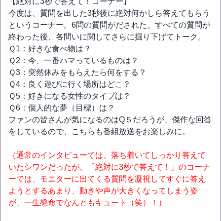
【絶対に3秒で答えて！コーナー】
今度は、質問を出した3秒後に絶対何かしら答えてもらう
というコーナー。6問の質問がだされた。すべての質問が
終わった後、各問いに関してさらに掘り下げてトーク。
Ｑ1：好きな食べ物は？
Ｑ2：今、一番ハマっているものは？
Ｑ3：突然休みをもらえたら何をする？
Ｑ4：良く遊びに行く場所はどこ？
Ｑ5：好きになる女性のタイプは？
Ｑ6：個人的な夢（目標）は？
ファンの皆さんが気になるのはQ５だろうが、傑作な回答
をしているので、こちらも番組放送をお楽しみに。
（通常のインタビューでは、落ち着いてしっかり答えて
いたシワンだったが、「絶対に3秒で答えて！」のコーナ
ーでは、モニターに出てくる質問を凝視してすぐに答え
ようとするあまり、動きや声が大きくなってしまう姿
が、一生懸命でなんともキュート（笑）！）