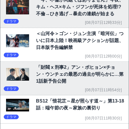
キム・ヘス×キム・ジフンが死体を処理!?
不倫→ひき逃げ→暴走の連鎖が始まる
ドラマ
[08月07日12時33分]
＜山河令＞ゴン・ジュン主演「暗河伝」つ
いに日本上陸！映画級アクションが話題、
日本版予告編解禁
ドラマ
[08月07日12時00分]
「財閥 x 刑事2」アン・ボヒョン×チョ
ン・ウンチェの最悪の過去が明らかに…第
1話新予告公開
ドラマ
[08月07日11時54分]
BS12「惜花芷～星が照らす道～」第13-18
話：端午節の夜～家族の裏切り
ドラマ
[08月07日11時30分]