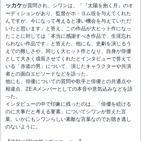
ッカケ
が質問され、シワンは、「『太陽を抱く月』のオ
ーディションがあり、監督がホ・ヨム役を与えてくれた
んですが、今になって考えると凄い機会を与えていただ
いたと思います」と答え、この作品が大ヒット作になっ
たことに対しては「本当に感謝すべき作品で、生涯忘れ
られない作品です」と答えた。他にも、史劇を演じるう
えでの難しさや、同じく大ヒット作となり、自身が俳優
として大きく成長させてくれたとインタビューで答えて
いる「赤道の男」について、演じたキャラクターや共演
者との面白エピソードなどを語った。
他にも、俳優についての質問や歌手と俳優との共通点や
相違点、ZE:Aメンバーとしての本音や意気込みなどを語
った。
インタビューの中で印象に残ったのは、「俳優を続ける
のに大事だと考える要素」についてシワンが答えた言
葉。いかにもシワンらしい素敵な言葉なのでお聴き逃し
のないように。