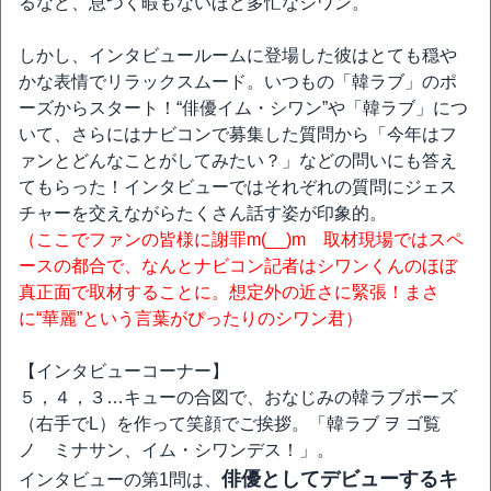
るなど、息つく暇もないほど多忙なシワン。
しかし、インタビュールームに登場した彼はとても穏や
かな表情でリラックスムード。いつもの「韓ラブ」のポ
ーズからスタート！“俳優イム・シワン”や「韓ラブ」につ
いて、さらにはナビコンで募集した質問から「今年はフ
ァンとどんなことがしてみたい？」などの問いにも答え
てもらった！インタビューではそれぞれの質問にジェス
チャーを交えながらたくさん話す姿が印象的。
（ここでファンの皆様に謝罪m(__)m 取材現場ではスペ
ースの都合で、なんとナビコン記者はシワンくんのほぼ
真正面で取材することに。想定外の近さに緊張！まさ
に“華麗”という言葉がぴったりのシワン君）
【インタビューコーナー】
５，４，３…キューの合図で、おなじみの韓ラブポーズ
（右手でL）を作って笑顔でご挨拶。「韓ラブ ヲ ゴ覧
ノ ミナサン、イム・シワンデス！」。
俳優としてデビューするキ
インタビューの第1問は、