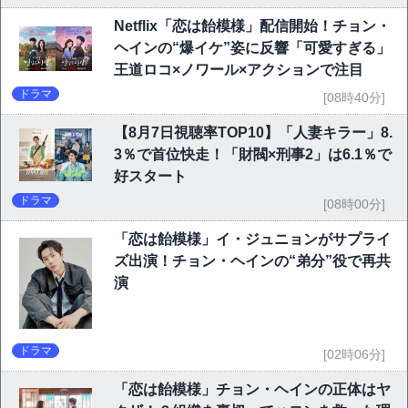
Netflix「恋は飴模様」配信開始！チョン・
ヘインの“爆イケ”姿に反響「可愛すぎる」
王道ロコ×ノワール×アクションで注目
ドラマ
[08時40分]
【8月7日視聴率TOP10】「人妻キラー」8.
3％で首位快走！「財閥×刑事2」は6.1％で
好スタート
ドラマ
[08時00分]
「恋は飴模様」イ・ジュニョンがサプライ
ズ出演！チョン・ヘインの“弟分”役で再共
演
ドラマ
[02時06分]
「恋は飴模様」チョン・ヘインの正体はヤ