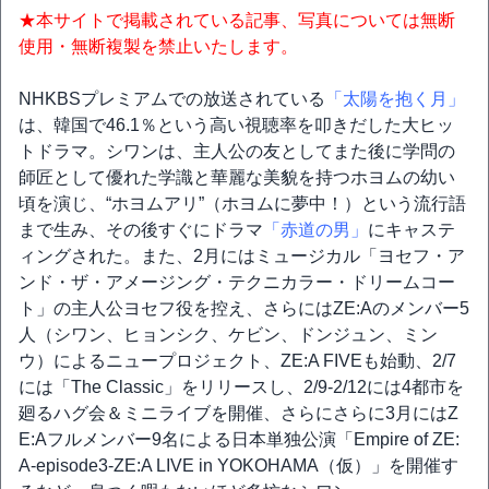
★本サイトで掲載されている記事、写真については無断
使用・無断複製を禁止いたします。
NHKBSプレミアムでの放送されている
「太陽を抱く月」
は、韓国で46.1％という高い視聴率を叩きだした大ヒッ
トドラマ。シワンは、主人公の友としてまた後に学問の
師匠として優れた学識と華麗な美貌を持つホヨムの幼い
頃を演じ、“ホヨムアリ”（ホヨムに夢中！）という流行語
まで生み、その後すぐにドラマ
「赤道の男」
にキャステ
ィングされた。また、2月にはミュージカル「ヨセフ・ア
ンド・ザ・アメージング・テクニカラー・ドリームコー
ト」の主人公ヨセフ役を控え、さらにはZE:Aのメンバー5
人（シワン、ヒョンシク、ケビン、ドンジュン、ミン
ウ）によるニュープロジェクト、ZE:A FIVEも始動、2/7
には「The Classic」をリリースし、2/9-2/12には4都市を
廻るハグ会＆ミニライブを開催、さらにさらに3月にはZ
E:Aフルメンバー9名による日本単独公演「Empire of ZE:
A-episode3-ZE:A LIVE in YOKOHAMA（仮）」を開催す