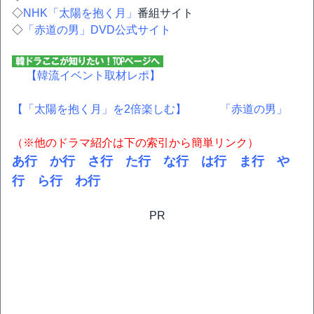
◇
NHK「太陽を抱く月」
番組サイト
◇
「赤道の男」DVD公式サイト
【韓流イベント取材レポ】
【「太陽を抱く月」を2倍楽しむ】
「赤道の男」
（※他のドラマ紹介は下の索引から簡単リンク）
あ行
か行
さ行
た行
な行
は行
ま行
や
行
ら行
わ行
PR