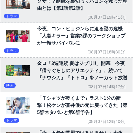
クザ！？組織を裏切ってハヨンを救った理
由とは【第1話第2話】
ドラマ
[08月07日19時41分]
今夜、コン・ヒョジンらに迫る謎の危機
「人妻キラー」営業3課のワークショップ
が一転サバイバルに
ドラマ
[08月07日18時30分]
金ロ「3週連続 夏はジブリ!!」開幕 今夜
『借りぐらしのアリエッティ』、続いて
『ナウシカ』『トトロ』をノーカット放送
映画
[08月07日14時17分]
「Ｔシャツが乾くまで」ラスト1分の衝
撃！松ケンが蒼井優の元に戻ってきた【第
5話ネタバレと第6話予告】
ドラマ
[08月07日12時40分]
「今、不倫が問題ではありません」今夜、