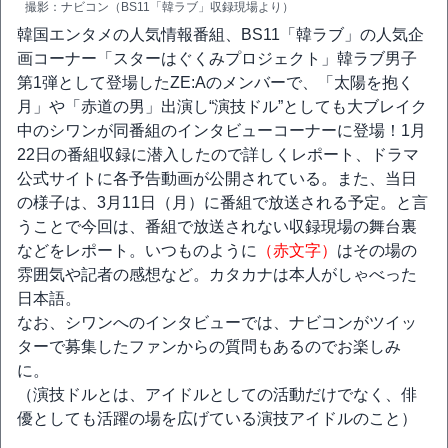
撮影：ナビコン（BS11「韓ラブ」収録現場より）
韓国エンタメの人気情報番組、BS11「韓ラブ」の人気企
画コーナー「スターはぐくみプロジェクト」韓ラブ男子
第1弾として登場したZE:Aのメンバーで、「太陽を抱く
月」や「赤道の男」出演し“演技ドル”としても大ブレイク
中のシワンが同番組のインタビューコーナーに登場！1月
22日の番組収録に潜入したので詳しくレポート、ドラマ
公式サイトに各予告動画が公開されている。また、当日
の様子は、3月11日（月）に番組で放送される予定。と言
うことで今回は、番組で放送されない収録現場の舞台裏
などをレポート。いつものように
（赤文字）
はその場の
雰囲気や記者の感想など。カタカナは本人がしゃべった
日本語。
なお、シワンへのインタビューでは、ナビコンがツイッ
ターで募集したファンからの質問もあるのでお楽しみ
に。
（演技ドルとは、アイドルとしての活動だけでなく、俳
優としても活躍の場を広げている演技アイドルのこと）