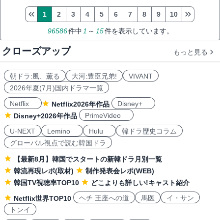
1
2
3
4
5
6
7
8
9
10
96586
件中
1
～
15
件を表示しています。
クローズアップ
もっと見る
朝ドラ:風、薫る
大河:豊臣兄弟!
VIVANT
2026年夏(7月)国内ドラマ一覧
Netflix
Disney+
Netflix2026年作品
PrimeVideo
Disney+2026年作品
U-NEXT
Lemino
Hulu
韓ドラ歴史コラム
グローバル視点で読む韓国ドラ
【最新8月】韓国でスタートの新韓ドラ月別一覧
韓流再現レポ(取材)
制作発表会レポ(WEB)
韓国TV視聴率TOP10
どこよりも詳しい!キャスト紹介
ヘチ 王座への道
馬医
イ・サン
Netflix世界TOP10
トンイ