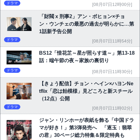
ドラマ
[08月07日12時00分]
「財閥 x 刑事2」アン・ボヒョン×チョ
ン・ウンチェの最悪の過去が明らかに…第
1話新予告公開
ドラマ
[08月07日11時54分]
BS12「惜花芷～星が照らす道～」第13-18
話：端午節の夜～家族の裏切り
ドラマ
[08月07日11時30分]
【きょう配信】チョン・ヘイン×ハヨンNe
tflix「恋は飴模様」見どころと新スチール
（12点）公開
ドラマ
[08月07日11時02分]
ジャン・リンホーが表紙を飾る「中国ドラ
マが好き！」第3弾発売へ 「逐玉：翡翠
の君」30ページ総力特集＆限定特典も