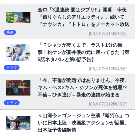
金ロ「3週連続 夏はジブリ!!」開幕 今夜
『借りぐらしのアリエッティ』、続いて
『ナウシカ』『トトロ』をノーカット放送
映画
[08月07日14時17分]
「Ｔシャツが乾くまで」ラスト1分の衝
撃！松ケンが蒼井優の元に戻ってきた【第
5話ネタバレと第6話予告】
ドラマ
[08月07日12時40分]
「今、不倫が問題ではありません」今夜、
キム・ヘス×キム・ジフンが死体を処理!?
不倫→ひき逃げ→暴走の連鎖が始まる
ドラマ
[08月07日12時33分]
＜山河令＞ゴン・ジュン主演「暗河伝」つ
いに日本上陸！映画級アクションが話題、
日本版予告編解禁