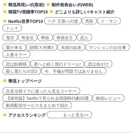
韓流再現レポ(取材)
制作発表会レポ(WEB)
韓国TV視聴率TOP10
どこよりも詳しい!キャスト紹介
ヘチ 王座への道
馬医
イ・サン
Netflix世界TOP10
トンイ
鬼宮
奇皇后
華政
善徳女王
恋人
愛が来る
財閥 X 刑事2
夫婦の結末
マンションのお仕事
人妻キラー
恋は飴模様
君へと続く僕のドリーム!
恋は命がけ
殺し屋たちの店2
今、不倫が問題ではありません
華流トップページ
次見る韓ドラに迷ったら見るコーナー
【保存版】Netflixで見られる韓国時代劇20選
映画レビュー
動画配信サービスをまとめて紹介
もっと見る>>
アクセスランキング