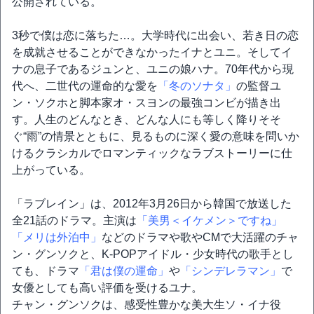
公開されている。
3秒で僕は恋に落ちた…。大学時代に出会い、若き日の恋
を成就させることができなかったイナとユニ。そしてイ
ナの息子であるジュンと、ユニの娘ハナ。70年代から現
代へ、二世代の運命的な愛を
「冬のソナタ」
の監督ユ
ン・ソクホと脚本家オ・スヨンの最強コンビが描き出
す。人生のどんなとき、どんな人にも等しく降りそそ
ぐ“雨”の情景とともに、見るものに深く愛の意味を問いか
けるクラシカルでロマンティックなラブストーリーに仕
上がっている。
「ラブレイン」は、2012年3月26日から韓国で放送した
全21話のドラマ。主演は
「美男＜イケメン＞ですね」
「メリは外泊中」
などのドラマや歌やCMで大活躍のチャ
ン・グンソクと、K-POPアイドル・少女時代の歌手とし
ても、ドラマ
「君は僕の運命」
や
「シンデレラマン」
で
女優としても高い評価を受けるユナ。
チャン・グンソクは、感受性豊かな美大生ソ・イナ役