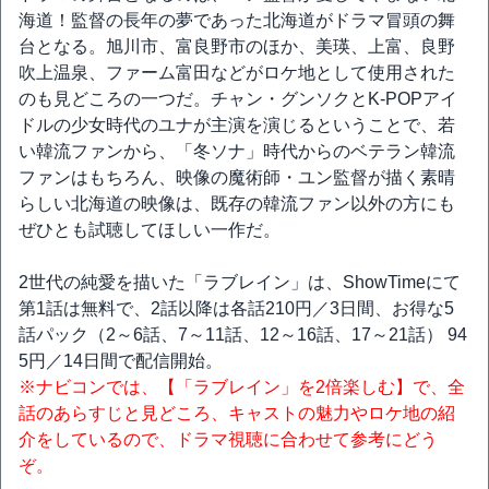
海道！監督の長年の夢であった北海道がドラマ冒頭の舞
台となる。旭川市、富良野市のほか、美瑛、上富、良野
吹上温泉、ファーム富田などがロケ地として使用された
のも見どころの一つだ。チャン・グンソクとK-POPアイ
ドルの少女時代のユナが主演を演じるということで、若
い韓流ファンから、「冬ソナ」時代からのベテラン韓流
ファンはもちろん、映像の魔術師・ユン監督が描く素晴
らしい北海道の映像は、既存の韓流ファン以外の方にも
ぜひとも試聴してほしい一作だ。
2世代の純愛を描いた「ラブレイン」は、ShowTimeにて
第1話は無料で、2話以降は各話210円／3日間、お得な5
話パック（2～6話、7～11話、12～16話、17～21話） 94
5円／14日間で配信開始。
※ナビコンでは、【「ラブレイン」を2倍楽しむ】で、全
話のあらすじと見どころ、キャストの魅力やロケ地の紹
介をしているので、ドラマ視聴に合わせて参考にどう
ぞ。