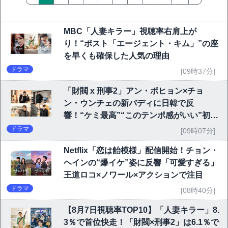
MBC「人妻キラー」視聴率右肩上が
り！“ポスト「エージェント・キム」”の座
を早くも確保した人気の理由
ドラマ
[09時37分]
「財閥 x 刑事2」アン・ボヒョン×チョ
ン・ウンチェの新バディに日韓で反
響！“ケミ最高”“このテンポ感がいい”初回
6.1％で好発進
ドラマ
[09時07分]
Netflix「恋は飴模様」配信開始！チョン・
ヘインの“爆イケ”姿に反響「可愛すぎる」
王道ロコ×ノワール×アクションで注目
ドラマ
[08時40分]
【8月7日視聴率TOP10】「人妻キラー」8.
3％で首位快走！「財閥×刑事2」は6.1％で