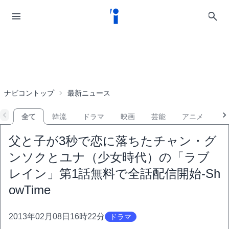
ナビコントップ
最新ニュース
全て
韓流
ドラマ
映画
芸能
アニメ
音
父と子が3秒で恋に落ちたチャン・グ
ンソクとユナ（少女時代）の「ラブ
レイン」第1話無料で全話配信開始-Sh
owTime
2013年02月08日16時22分
ドラマ