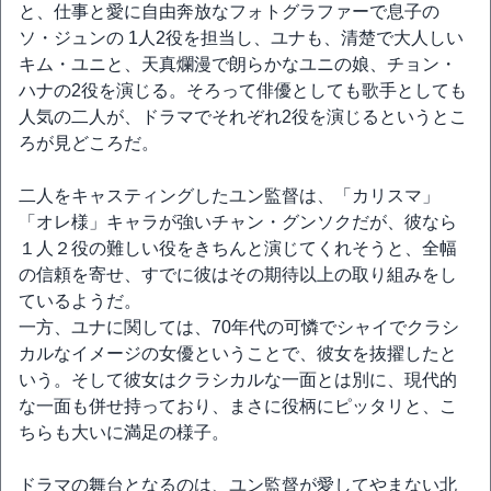
と、仕事と愛に自由奔放なフォトグラファーで息子の
ソ・ジュンの 1人2役を担当し、ユナも、清楚で大人しい
キム・ユニと、天真爛漫で朗らかなユニの娘、チョン・
ハナの2役を演じる。そろって俳優としても歌手としても
人気の二人が、ドラマでそれぞれ2役を演じるというとこ
ろが見どころだ。
二人をキャスティングしたユン監督は、「カリスマ」
「オレ様」キャラが強いチャン・グンソクだが、彼なら
１人２役の難しい役をきちんと演じてくれそうと、全幅
の信頼を寄せ、すでに彼はその期待以上の取り組みをし
ているようだ。
一方、ユナに関しては、70年代の可憐でシャイでクラシ
カルなイメージの女優ということで、彼女を抜擢したと
いう。そして彼女はクラシカルな一面とは別に、現代的
な一面も併せ持っており、まさに役柄にピッタリと、こ
ちらも大いに満足の様子。
ドラマの舞台となるのは、ユン監督が愛してやまない北