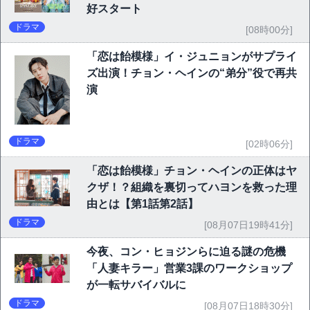
好スタート
ドラマ
[08時00分]
「恋は飴模様」イ・ジュニョンがサプライ
ズ出演！チョン・ヘインの“弟分”役で再共
演
ドラマ
[02時06分]
「恋は飴模様」チョン・ヘインの正体はヤ
クザ！？組織を裏切ってハヨンを救った理
由とは【第1話第2話】
ドラマ
[08月07日19時41分]
今夜、コン・ヒョジンらに迫る謎の危機
「人妻キラー」営業3課のワークショップ
が一転サバイバルに
ドラマ
[08月07日18時30分]