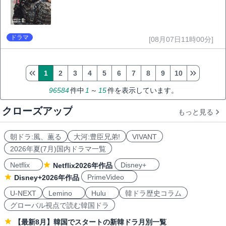
ドラマ
[08月07日11時00分]
1
2
3
4
5
6
7
8
9
10
96584
件中
1
～
15
件を表示しています。
クローズアップ
もっと見る
朝ドラ:風、薫る
大河:豊臣兄弟!
VIVANT
2026年夏(7月)国内ドラマ一覧
Netflix
Disney+
Netflix2026年作品
PrimeVideo
Disney+2026年作品
U-NEXT
Lemino
Hulu
韓ドラ歴史コラム
グローバル視点で読む韓国ドラ
【最新8月】韓国でスタートの新韓ドラ月別一覧