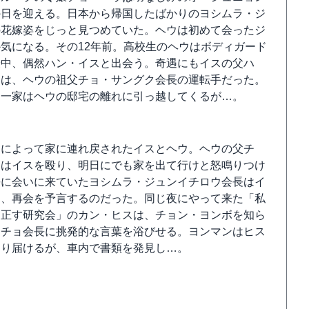
の日を迎える。日本から帰国したばかりのヨシムラ・ジ
の花嫁姿をじっと見つめていた。ヘウは初めて会ったジ
気になる。その12年前。高校生のヘウはボディガード
最中、偶然ハン・イスと出会う。奇遇にもイスの父ハ
ンは、ヘウの祖父チョ・サングク会長の運転手だった。
ス一家はヘウの邸宅の離れに引っ越してくるが…。
ドによって家に連れ戻されたイスとヘウ。ヘウの父チ
ンはイスを殴り、明日にでも家を出て行けと怒鳴りつけ
長に会いに来ていたヨシムラ・ジュンイチロウ会長はイ
け、再会を予言するのだった。同じ夜にやって来た「私
を正す研究会」のカン・ヒスは、チョン・ヨンボを知ら
たチョ会長に挑発的な言葉を浴びせる。ヨンマンはヒス
送り届けるが、車内で書類を発見し…。