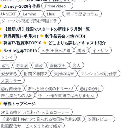
PrimeVideo
Disney+2026年作品
U-NEXT
Lemino
Hulu
韓ドラ歴史コラム
グローバル視点で読む韓国ドラ
【最新8月】韓国でスタートの新韓ドラ月別一覧
韓流再現レポ(取材)
制作発表会レポ(WEB)
韓国TV視聴率TOP10
どこよりも詳しい!キャスト紹介
ヘチ 王座への道
馬医
イ・サン
Netflix世界TOP10
トンイ
鬼宮
奇皇后
華政
善徳女王
恋人
愛が来る
財閥 X 刑事2
夫婦の結末
マンションのお仕事
人妻キラー
恋は飴模様
君へと続く僕のドリーム!
恋は命がけ
殺し屋たちの店2
今、不倫が問題ではありません
華流トップページ
次見る韓ドラに迷ったら見るコーナー
【保存版】Netflixで見られる韓国時代劇20選
映画レビュー
動画配信サービスをまとめて紹介