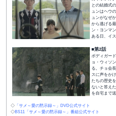
との結婚式
ュンはヘウ
ュンがなぜか
から逃げる
ン・ヨンマ
ある日、イ
■第2話
ボディガー
ョ・ウィソ
る。チョ会
スに声をか
たちの歴史
ないと答え
を自宅まで
◇
「サメ～愛の黙示録～」DVD公式サイト
◇
BS11「サメ～愛の黙示録～」番組公式サイト