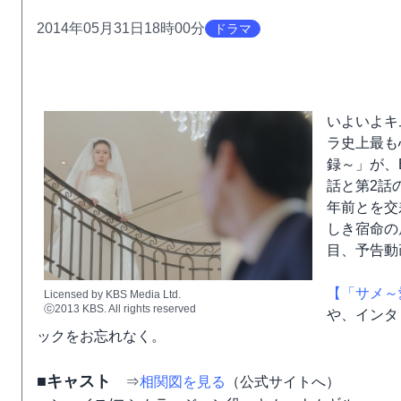
2014年05月31日18時00分
ドラマ
いよいよキ
ラ史上最も
録～」が、
話と第2話
年前とを交
しき宿命の
目、予告動
【「サメ～
Licensed by KBS Media Ltd.
ⓒ2013 KBS. All rights reserved
や、インタ
ックをお忘れなく。
■キャスト
⇒
相関図を見る
（公式サイトへ）