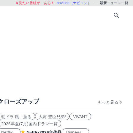
今見たい番組が、ある！
navicon［ナビコン］
最新ニュース一覧
クローズアップ
もっと見る
朝ドラ:風、薫る
大河:豊臣兄弟!
VIVANT
2026年夏(7月)国内ドラマ一覧
Netflix
Disney+
Netflix2026年作品