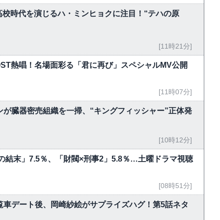
ンの高校時代を演じるハ・ミンヒョクに注目！“テハの原
[11時21分]
がOST熱唱！名場面彩る「君に再び」スペシャルMV公開
[11時07分]
ンが臓器密売組織を一掃、“キングフィッシャー”正体発
[10時12分]
結末」7.5％、「財閥×刑事2」5.8％…土曜ドラマ視聴
[08時51分]
覧車デート後、岡崎紗絵がサプライズハグ！第5話ネタ