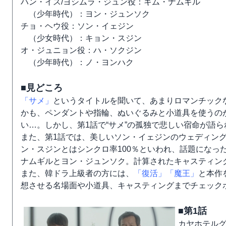
ハン・イス/ヨシムラ・ジュン役：キム・ナムギル
（少年時代）：ヨン・ジュンソク
チョ・ヘウ役：ソン・イェジン
（少女時代）：キョン・スジン
オ・ジュニョン役：ハ・ソクジン
（少年時代）：ノ・ヨンハク
■見どころ
「サメ」
というタイトルを聞いて、あまりロマンチック
かも、ペンダントや指輪、ぬいぐるみと小道具を使うの
い…。しかし、第1話で“サメ”の孤独で悲しい宿命が語
また、第1話では、美しいソン・イェジンのウェディン
ン・スジンとはシンクロ率100％といわれ、話題になっ
ナムギルとヨン・ジュンソク。計算されたキャスティン
また、韓ドラ上級者の方には、
「復活」
「魔王」
と本作
想させる名場面や小道具、キャスティングまでチェック
■第1話
カヤホテル