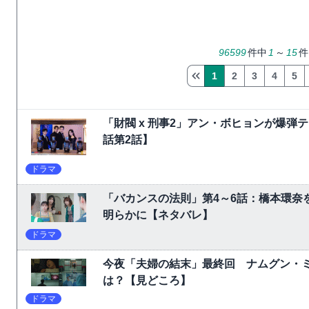
96599
件中
1
～
15
件
1
2
3
4
5
「財閥 x 刑事2」アン・ボヒョンが爆
話第2話】
ドラマ
「バカンスの法則」第4～6話：橋本環奈
明らかに【ネタバレ】
ドラマ
今夜「夫婦の結末」最終回 ナムグン・
は？【見どころ】
ドラマ