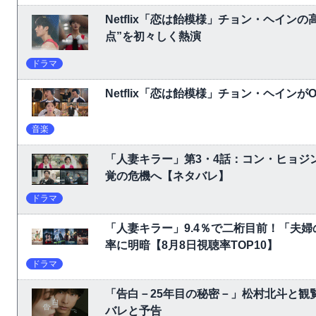
Netflix「恋は飴模様」チョン・ヘイ
点”を初々しく熱演
ドラマ
Netflix「恋は飴模様」チョン・ヘイン
音楽
「人妻キラー」第3・4話：コン・ヒョジ
覚の危機へ【ネタバレ】
ドラマ
「人妻キラー」9.4％で二桁目前！「夫婦の
率に明暗【8月8日視聴率TOP10】
ドラマ
「告白－25年目の秘密－」松村北斗と観
バレと予告