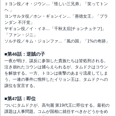
トヨン役／オ・ジウン…「怪しい三兄弟」「笑ってトン
ヘ 」
ヨンサルタ役／ホン・ギョンイン…「善徳女王」「プラ
ンダン 不汗党」
ヤギョン役／イ・イネ…「千秋太后[チョンチュテフ]」
「ファン・ジニ」
ソルチ役／キム・ジョンファ…「風の国」「1%の奇跡」
■第46話：逆賊の子
一夜が明け、謀反に参加した貴族たちは皆処刑される。
泣き崩れたコウンは捕らえられるが、タムドクはコウン
を解放する。一方、トヨンは衝撃のあまり流産してしま
う。一連の事件に憔悴したイリョン王は、タムドクへの
譲位を宣言する。
■第47話：即位
ついにタムドクが、高句麗 第19代王に即位する。最初の
課題は人事問題。コムが国相に就任すべきかどうかをめ