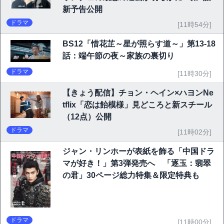
新予告公開
ドラマ
[11時54分]
BS12「惜花芷～星が照らす道～」第13-18
話：端午節の夜～家族の裏切り
ドラマ
[11時30分]
【きょう配信】チョン・ヘイン×ハヨンNe
tflix「恋は飴模様」見どころと新スチール
（12点）公開
ドラマ
[11時02分]
ジャン・リンホーが表紙を飾る「中国ドラ
マが好き！」第3弾発売へ 「逐玉：翡翠
の君」30ページ総力特集＆限定特典も
ドラマ
[11時00分]