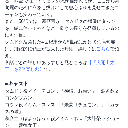
る。47話では、イリョンの死が描かれるが、ここから高
句麗のために命をも投げ出して忠心ぶりを見せてきたコ
チャンも変わっていく。
また、50話では、慕容宝が、タムドクの婚儀にタムジュ
を一緒に伴ってやるなど、良き夫振りを発揮しているの
にも注目。
タムドク活躍した4世紀末から5世紀にかけての高句麗
は、飛躍的に領土が拡大した時期。詳しくは
こちら
で紹
介。
各話ごとの詳しいあらすじと見どころは
【「広開土太
王」を2倍楽しむ】
で。
■キャスト
タムドク役／イ・テゴン…「神様、お願い」「淵蓋蘇文
ヨンゲソムン」
コウン役／キム・スンス…「朱蒙〔チュモン〕」「ガラ
スの城」
慕容宝（ぼようほう）役／イム・ホ…「大祚榮 テジョヨ
ン」「善徳女王」