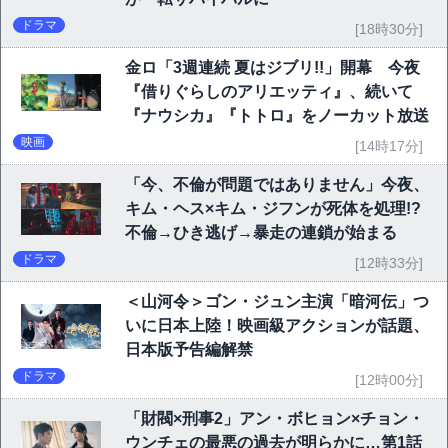
ドラマ
[18時30分]
金ロ「3週連続 夏はジブリ!!」開幕 今夜
『借りぐらしのアリエッティ』、続いて
『ナウシカ』『トトロ』をノーカット放送
映画
[14時17分]
「今、不倫が問題ではありません」今夜、
キム・ヘス×キム・ジフンが死体を処理!?
不倫→ひき逃げ→暴走の連鎖が始まる
ドラマ
[12時33分]
＜山河令＞ゴン・ジュン主演「暗河伝」つ
いに日本上陸！映画級アクションが話題、
日本版予告編解禁
ドラマ
[12時00分]
「財閥×刑事2」アン・ボヒョン×チョン・
ウンチェの最悪の過去が明らかに…第1話