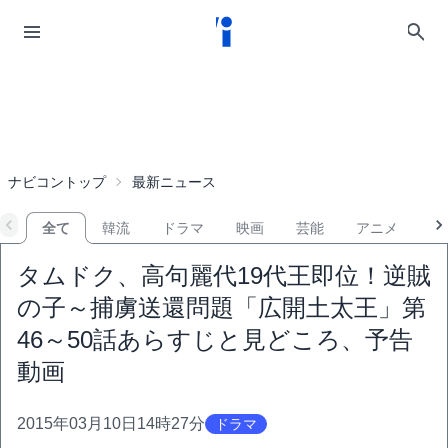
ナビコントップ
最新ニュース
全て
韓流
ドラマ
映画
芸能
アニメ
音
タムドク、高句麗代19代王即位！逆賊
の子～捕虜送還問題「広開土太王」第
46～50話あらすじと見どころ、予告
動画
2015年03月10日14時27分
ドラマ