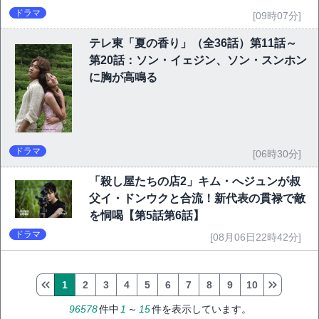
ドラマ
[09時07分]
テレ東「夏の香り」（全36話）第11話～
第20話：ソン・イェジン、ソン・スンホン
に胸が高鳴る
ドラマ
[06時30分]
「殺し屋たちの店2」キム・へジュンが叔
父イ・ドンウクと合流！新代表の貫禄で敵
を恫喝【第5話第6話】
ドラマ
[08月06日22時42分]
1
2
3
4
5
6
7
8
9
10
96578
件中
1
～
15
件を表示しています。