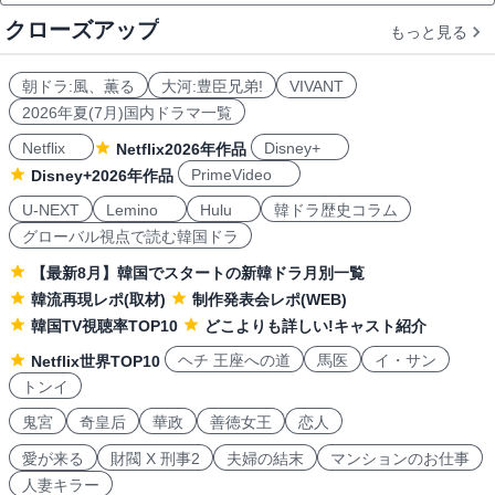
クローズアップ
もっと見る
朝ドラ:風、薫る
大河:豊臣兄弟!
VIVANT
2026年夏(7月)国内ドラマ一覧
Netflix
Disney+
Netflix2026年作品
PrimeVideo
Disney+2026年作品
U-NEXT
Lemino
Hulu
韓ドラ歴史コラム
グローバル視点で読む韓国ドラ
【最新8月】韓国でスタートの新韓ドラ月別一覧
韓流再現レポ(取材)
制作発表会レポ(WEB)
韓国TV視聴率TOP10
どこよりも詳しい!キャスト紹介
ヘチ 王座への道
馬医
イ・サン
Netflix世界TOP10
トンイ
鬼宮
奇皇后
華政
善徳女王
恋人
愛が来る
財閥 X 刑事2
夫婦の結末
マンションのお仕事
人妻キラー