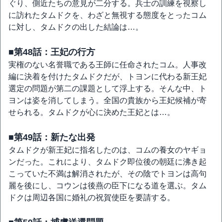
ぐり、側近たちの意見が二分する。兵士の訓練を視察し
に訪れたタムドクを、わざと無視する態度をとったコム
に対し、タムドクの出した結論は…。
■第48話：王妃の行方
実権のない名誉職である王師に任命されたコム。人事改
編に決着を付けたタムドクだが、トヨンに代わる新王妃
選定の問題が第二の課題として浮上する。そんな中、ト
ヨンは姿を消してしまう。全国の貴族から王妃候補が寄
せられる。タムドクが心に決めた王妃とは…。
■第49話：新たな出発
タムドクが新王妃に指名したのは、コムの養女のヤギョ
ンだった。これにより、タムドク即位後の朝廷に沸き起
こっていた不満は解消されたが、その陰でトヨンは高句
麗を後にし、コウンは後燕の臣下になる道を選ぶ。タム
ドクは周辺各国に婚礼の祝賀使臣を要請する。