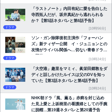
「ラストノート」内田有紀に愛を告白した
寺西拓人だが、坂井真紀から逃れられる
か？【第5話ネタバレと第6話予告】
ドラマ
[10時56分]
ソン・ガン除隊後初主演作「フォーハン
ズ」新ティザー公開 イ・ジュニョンとの
友情がライバル関係へ…切ない青春ドラマ
に期待
ドラマ
[10時24分]
「大空港」趣里をマミィ、眞栄田郷敦をダ
ディと話しかけたルイスは父のDVを知っ
ていた【第3話ネタバレと第4話予告】
ドラマ
[10時24分]
NHK朝ドラ「風、薫る」赤痢を封じ込め
た見上愛と上坂樹里の看護婦としての手腕
に脱帽…第19週ネタバレと第20週予告