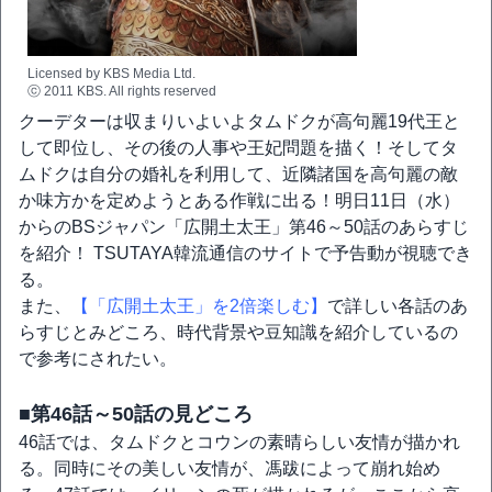
Licensed by KBS Media Ltd.
ⓒ 2011 KBS. All rights reserved
クーデターは収まりいよいよタムドクが高句麗19代王と
して即位し、その後の人事や王妃問題を描く！そしてタ
ムドクは自分の婚礼を利用して、近隣諸国を高句麗の敵
か味方かを定めようとある作戦に出る！明日11日（水）
からのBSジャパン「広開土太王」第46～50話のあらすじ
を紹介！ TSUTAYA韓流通信のサイトで予告動が視聴でき
る。
また、
【「広開土太王」を2倍楽しむ】
で詳しい各話のあ
らすじとみどころ、時代背景や豆知識を紹介しているの
で参考にされたい。
■第46話～50話の見どころ
46話では、タムドクとコウンの素晴らしい友情が描かれ
る。同時にその美しい友情が、馮跋によって崩れ始め