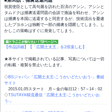
■第50話：捕虜送還問題
祝賀使臣として高句麗を訪れた百済のアシン。アシンと
タムドクは捕虜送還問題の会談で激論を戦わせ、アシン
は捕虜を本国に送還すると同意するが、技術流出を憂慮
したプヨホンは独断で一部の捕虜を隠匿してしまう。し
かしこの策略はすぐに発覚してしまう。
【作品詳細】
【「広開土太王」を2倍楽しむ】
★本サイトで掲載されている記事、写真については一切
の転載・複製を禁止いたします。
◇
BSジャパン「広開土太王-こうかいどたいおう-」番組
サイト
2015.01.05スタート 月～金の毎日12：57～14：02
◇
TSUTAYA韓流通信「広開土太王-こうかいどたいお
う-」