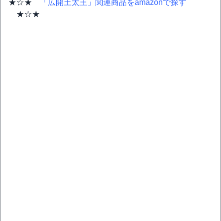
★☆★
「広開土太王」関連商品をamazonで探す
★☆★