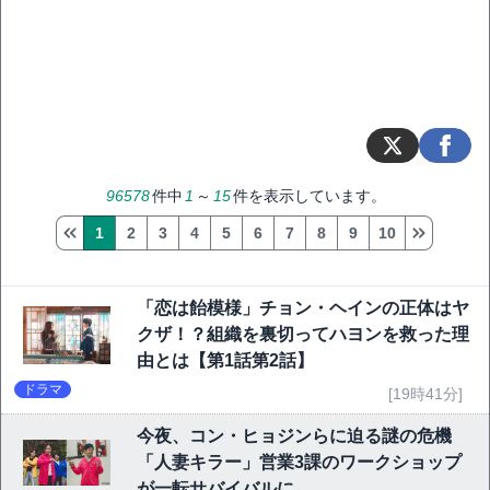
96578
件中
1
～
15
件を表示しています。
1
2
3
4
5
6
7
8
9
10
「恋は飴模様」チョン・ヘインの正体はヤ
クザ！？組織を裏切ってハヨンを救った理
由とは【第1話第2話】
ドラマ
[19時41分]
今夜、コン・ヒョジンらに迫る謎の危機
「人妻キラー」営業3課のワークショップ
が一転サバイバルに