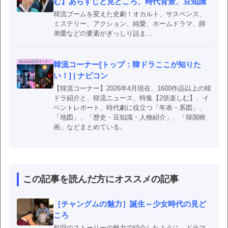
む】あらすじと見どころ、時代背景、豆知識
韓流ブームを変えた史劇！オカルト、サスペンス、
ミステリー、アクション、純愛、ホームドラマ、師
弟愛などの要素がぎっしり詰ま...
韓流コーナー[トップ：韓ドラここが知りた
い！] | ナビコン
【韓流コーナー】2026年4月現在、1600作品以上の韓
ドラ紹介と、韓流ニュース、特集【2倍楽しむ】、イ
ベントレポート、時代劇に役立つ「年表・系図」、
「地図」、「歴史・豆知識・人物紹介」、「韓国映
画」などまとめている。
この記事を読んだ方にオススメの記事
［チャングムの魅力］誕生～少女時代の見ど
ころ
前回のストーリーの魅力で紹介したように、ドラマ