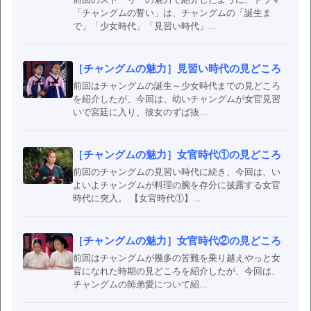
「チャングムの誓い」は、チャングムの「誕生ま
で」「少女時代」「見習い時代」...
［チャングムの魅力］見習い時代の見どころ
前回はチャングムの誕生～少女時代までの見どころ
を紹介したが、今回は、幼いチャングムが女官見習
いで宮廷に入り、彼女のずば抜...
［チャングムの魅力］女官時代①の見どころ
前回のチャングムの見習い時代に続き、今回は、い
よいよチャングムが料理の腕を存分に披露する女官
時代に突入。 【女官時代①】...
［チャングムの魅力］女官時代②の見どころ
前回はチャングムが幾多の苦難を乗り越えやっと女
官になれた時期の見どころを紹介したが、今回は、
チャングムの師弟愛について紹...