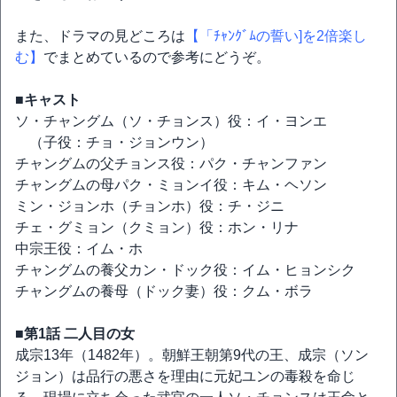
また、ドラマの見どころは
【「ﾁｬﾝｸﾞﾑの誓い]を2倍楽し
む】
でまとめているので参考にどうぞ。
■キャスト
ソ・チャングム（ソ・チョンス）役：イ・ヨンエ
（子役：チョ・ジョンウン）
チャングムの父チョンス役：パク・チャンファン
チャングムの母パク・ミョンイ役：キム・ヘソン
ミン・ジョンホ（チョンホ）役：チ・ジニ
チェ・グミョン（クミョン）役：ホン・リナ
中宗王役：イム・ホ
チャングムの養父カン・ドック役：イム・ヒョンシク
チャングムの養母（ドック妻）役：クム・ボラ
■第1話 二人目の女
成宗13年（1482年）。朝鮮王朝第9代の王、成宗（ソン
ジョン）は品行の悪さを理由に元妃ユンの毒殺を命じ