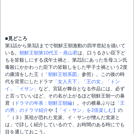
■見どころ
第1話から第3話までで朝鮮王朝激動の四半世紀を描いて
いる。
朝鮮王朝第10代王・燕山君
は、口うるさい臣下ど
もを皆殺しにする戌午士禍と、第2話にあった生母ユン氏
毒殺にかかわった臣下の皆殺しをした甲子士禍という2度
の粛清をした王（
「朝鮮王朝系図」
参照）。この後の時
代を背景にしたドラマ
「女人天下」
「王の女」
「トン
イ」
「イサン」
など、宮廷が舞台となる作品には、必ず
と言っていいほど、その名が上がるほど朝鮮王朝一の暴
君（
ドラマの年表：朝鮮王朝編
）。その横暴ぶりは
「王
の男」のドラマ紹介
や
【「イ・サン」を2倍楽しむ】
の
「（３）英祖が恐れた党派、イ・サンが憎んだ党派と
は」で詳しく紹介しているので、お時間のある時にでも
目を通しておこう。