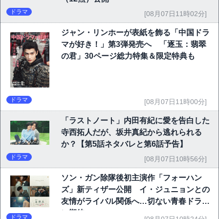
ドラマ
[08月07日11時02分]
ジャン・リンホーが表紙を飾る「中国ドラ
マが好き！」第3弾発売へ 「逐玉：翡翠
の君」30ページ総力特集＆限定特典も
ドラマ
[08月07日11時00分]
「ラストノート」内田有紀に愛を告白した
寺西拓人だが、坂井真紀から逃れられる
か？【第5話ネタバレと第6話予告】
ドラマ
[08月07日10時56分]
ソン・ガン除隊後初主演作「フォーハン
ズ」新ティザー公開 イ・ジュニョンとの
友情がライバル関係へ…切ない青春ドラマ
に期待
ドラマ