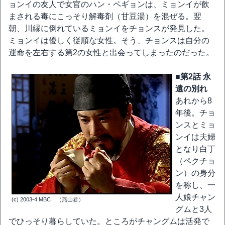
ョンイの友人で女官のハン・ペギョンは、ミョンイが飲
まされる毒にこっそり解毒剤（甘豆湯）を混ぜる。翌
朝、川縁に倒れているミョンイをチョンスが発見した。
ミョンイは優しく従順な女性。そう、チョンスは自分の
運命を左右する第2の女性と出会ってしまったのだった。
■第2話 永
遠の別れ
あれから8
年後。チョ
ンスとミョ
ンイは夫婦
となり白丁
（ペクチョ
ン）の身分
を称し、一
人娘チャン
(c) 2003-4 MBC （燕山君）
グムと3人
でひっそり暮らしていた。ところがチャングムは活発で