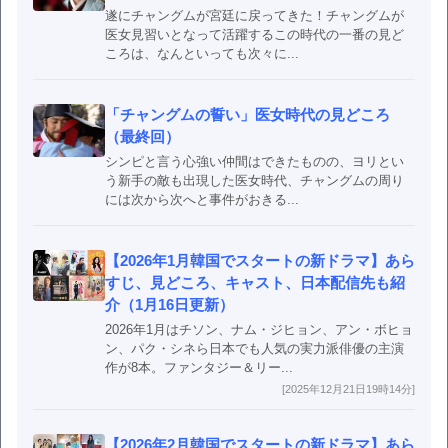
遂にチャングムが宮廷に戻ってきた！チャングムが
医女見習いとなって活躍するこの時代の一番の見ど
ころは、なんといっても次々に...
「チャングムの誓い」医女時代の見どころ
（最終回）
シンピと言う心強い仲間はできたものの、ヨリとい
う新手の敵も出現した医女時代、チャングムの周り
には次から次へと事件がおきる...
【2026年1月韓国でスタートの新ドラマ】あら
すじ、見どころ、キャスト、日本配信先も紹
介（1月16日更新）
2026年1月はチソン、ナム・ジヒョン、アン・ボヒョ
ン、パク・シネら日本でも人気の実力派俳優の主演
作が8本。ファンタジー＆リー...
[2025年12月21日19時14分]
【2026年2月韓国でスタートの新ドラマ】あら