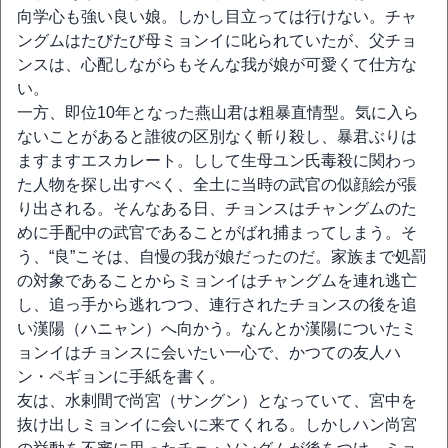
向学心も強い良い娘。しかし目立っては行けない。チャ
ングムはたびたび母ミョンイに叱られていたが、父チョ
ンスは、心配しながらもそんな我が娘が可愛くて仕方な
い。
一方、即位10年となった燕山君は粗暴直情型。気に入ら
ないことがあると誰彼の区別なく斬り殺し、暴君ぶりは
ますますエスカレート。しして生母ユン氏毒殺に関わっ
た人物を探し出すべく、全土に当時の武官の似顔絵が張
り出される。そんなある日、チョンスはチャングムのた
めに手配中の武官であることがばれ捕まってしまう。そ
う、“良”こそは、自慢の我が娘だったのだ。家族まで処罰
の対象であることからミョンイはチャングムを連れ逃亡
し、追っ手から逃れつつ、連行されたチョンスの後を追
い漢陽（ハニャン）へ向かう。なんとか漢陽についたミ
ョンイはチョンスに会いたい一心で、かつての友人ハ
ン・ペギョンに手紙を書く。
友は、水剌間で尚宮（サングン）となっていて、宮中を
抜け出しミョンイに会いに来てくれる。しかしハン尚宮