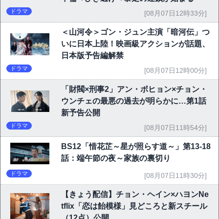
ドラマ
[08月07日12時33分]
＜山河令＞ゴン・ジュン主演「暗河伝」つ
いに日本上陸！映画級アクションが話題、
日本版予告編解禁
ドラマ
[08月07日12時00分]
「財閥×刑事2」アン・ボヒョン×チョン・
ウンチェの最悪の過去が明らかに…第1話
新予告公開
ドラマ
[08月07日11時54分]
BS12「惜花芷～星が照らす道～」第13-18
話：端午節の夜～家族の裏切り
ドラマ
[08月07日11時30分]
【きょう配信】チョン・ヘイン×ハヨンNe
tflix「恋は飴模様」見どころと新スチール
（12点）公開