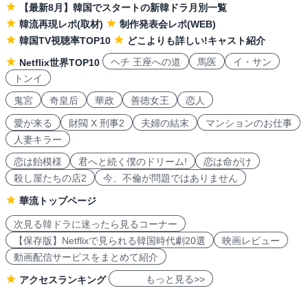
【最新8月】韓国でスタートの新韓ドラ月別一覧
韓流再現レポ(取材)
制作発表会レポ(WEB)
韓国TV視聴率TOP10
どこよりも詳しい!キャスト紹介
ヘチ 王座への道
馬医
イ・サン
Netflix世界TOP10
トンイ
鬼宮
奇皇后
華政
善徳女王
恋人
愛が来る
財閥 X 刑事2
夫婦の結末
マンションのお仕事
人妻キラー
恋は飴模様
君へと続く僕のドリーム!
恋は命がけ
殺し屋たちの店2
今、不倫が問題ではありません
華流トップページ
次見る韓ドラに迷ったら見るコーナー
【保存版】Netflixで見られる韓国時代劇20選
映画レビュー
動画配信サービスをまとめて紹介
もっと見る>>
アクセスランキング