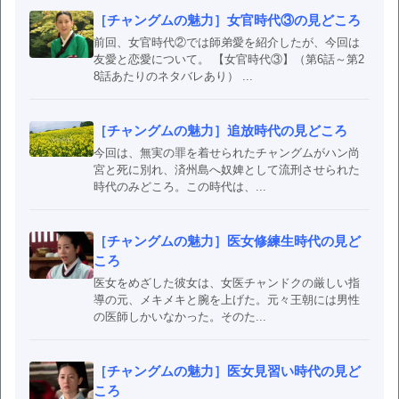
［チャングムの魅力］女官時代③の見どころ
前回、女官時代②では師弟愛を紹介したが、今回は
友愛と恋愛について。 【女官時代③】（第6話～第2
8話あたりのネタバレあり） ...
［チャングムの魅力］追放時代の見どころ
今回は、無実の罪を着せられたチャングムがハン尚
宮と死に別れ、済州島へ奴婢として流刑させられた
時代のみどころ。この時代は、...
［チャングムの魅力］医女修練生時代の見ど
ころ
医女をめざした彼女は、女医チャンドクの厳しい指
導の元、メキメキと腕を上げた。元々王朝には男性
の医師しかいなかった。そのた...
［チャングムの魅力］医女見習い時代の見ど
ころ