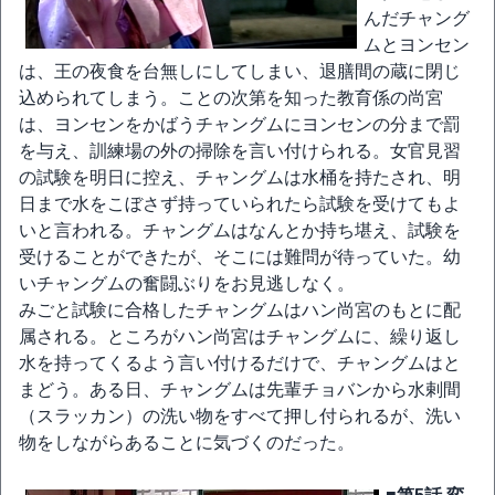
んだチャング
ムとヨンセン
は、王の夜食を台無しにしてしまい、退膳間の蔵に閉じ
込められてしまう。ことの次第を知った教育係の尚宮
は、ヨンセンをかばうチャングムにヨンセンの分まで罰
を与え、訓練場の外の掃除を言い付けられる。女官見習
の試験を明日に控え、チャングムは水桶を持たされ、明
日まで水をこぼさず持っていられたら試験を受けてもよ
いと言われる。チャングムはなんとか持ち堪え、試験を
受けることができたが、そこには難問が待っていた。幼
いチャングムの奮闘ぶりをお見逃しなく。
みごと試験に合格したチャングムはハン尚宮のもとに配
属される。ところがハン尚宮はチャングムに、繰り返し
水を持ってくるよう言い付けるだけで、チャングムはと
まどう。ある日、チャングムは先輩チョバンから水剌間
（スラッカン）の洗い物をすべて押し付られるが、洗い
物をしながらあることに気づくのだった。