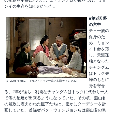
の挙動を不審に思ったチェ・ソングムが後をつけ、ミョ
ンイの生存を知るのだった。
■第3話 夢
の宮中
チェ一族の
保身のた
め、ミョン
イも命を落
し、天涯孤
独となった
チャングム
はトック夫
婦のもとに
(c) 2003-4 MBC （カン・ドック一家と右端チャングム）
身を寄せ
る。2年が経ち、利発なチャングムはトックに代わり一人
で酒の配達が出来るようになっていた。その頃、燕山君
の暴政に堪えかねた臣下たちは、密かにクーデターを計
画していた。首謀者パク・ウォンジョンらは燕山君の異