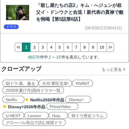
「殺し屋たちの店2」キム・へジュンが叔
父イ・ドンウクと合流！新代表の貫禄で敵
を恫喝【第5話第6話】
ドラマ
[08月06日22時42分]
1
2
3
4
5
6
7
8
9
10
96578
件中
1
～
15
件を表示しています。
クローズアップ
もっと見る
朝ドラ:風、薫る
大河:豊臣兄弟!
VIVANT
2026年夏(7月)国内ドラマ一覧
Netflix
Disney+
Netflix2026年作品
PrimeVideo
Disney+2026年作品
U-NEXT
Lemino
Hulu
韓ドラ歴史コラム
グローバル視点で読む韓国ドラ