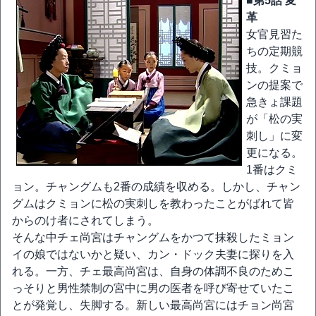
■第5話 変
革
女官見習た
ちの定期競
技。クミョ
ンの提案で
急きょ課題
が「松の実
刺し」に変
更になる。
1番はクミ
ョン。チャングムも2番の成績を収める。しかし、チャン
グムはクミョンに松の実刺しを教わったことがばれて皆
からのけ者にされてしまう。
そんな中チェ尚宮はチャングムをかつて抹殺したミョン
イの娘ではないかと疑い、カン・ドック夫妻に探りを入
れる。一方、チェ最高尚宮は、自身の体調不良のためこ
っそりと男性禁制の宮中に男の医者を呼び寄せていたこ
とが発覚し、失脚する。新しい最高尚宮にはチョン尚宮