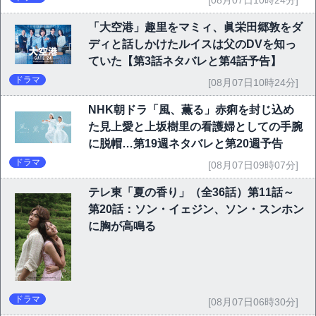
[08月07日10時24分]
「大空港」趣里をマミィ、眞栄田郷敦をダ
ディと話しかけたルイスは父のDVを知っ
ていた【第3話ネタバレと第4話予告】
ドラマ
[08月07日10時24分]
NHK朝ドラ「風、薫る」赤痢を封じ込め
た見上愛と上坂樹里の看護婦としての手腕
に脱帽…第19週ネタバレと第20週予告
ドラマ
[08月07日09時07分]
テレ東「夏の香り」（全36話）第11話～
第20話：ソン・イェジン、ソン・スンホン
に胸が高鳴る
ドラマ
[08月07日06時30分]