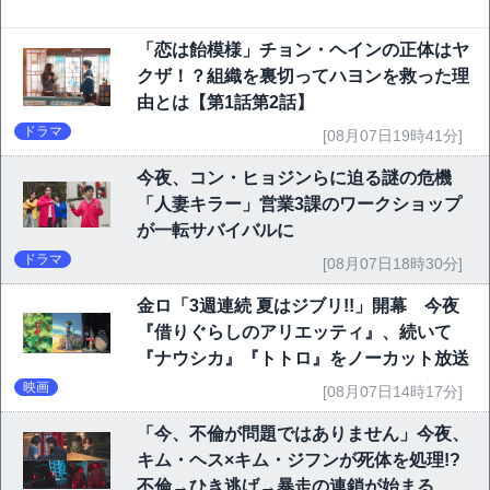
「恋は飴模様」チョン・ヘインの正体はヤ
クザ！？組織を裏切ってハヨンを救った理
由とは【第1話第2話】
ドラマ
[08月07日19時41分]
今夜、コン・ヒョジンらに迫る謎の危機
「人妻キラー」営業3課のワークショップ
が一転サバイバルに
ドラマ
[08月07日18時30分]
金ロ「3週連続 夏はジブリ!!」開幕 今夜
『借りぐらしのアリエッティ』、続いて
『ナウシカ』『トトロ』をノーカット放送
映画
[08月07日14時17分]
「今、不倫が問題ではありません」今夜、
キム・ヘス×キム・ジフンが死体を処理!?
不倫→ひき逃げ→暴走の連鎖が始まる