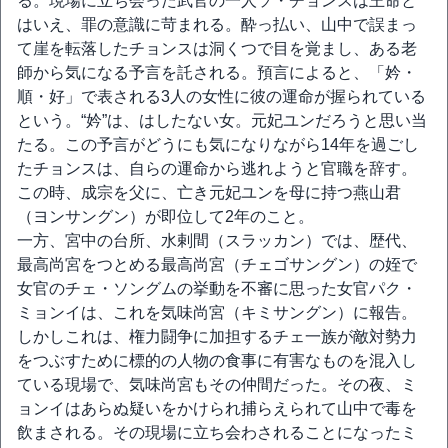
る。現場に立ち会った武官の一人ソ・チョンスは王命と
はいえ、罪の意識に苛まれる。酔っ払い、山中で誤まっ
て崖を転落したチョンスは洞くつで目を覚まし、ある老
師から気になる予言を託される。預言によると、「妗・
順・好」で表される3人の女性に彼の運命が握られている
という。“妗”は、はしたない女。元妃ユンだろうと思い当
たる。この予言がどうにも気になりながら14年を過ごし
たチョンスは、自らの運命から逃れようと官職を辞す。
この時、成宗を父に、亡き元妃ユンを母に持つ燕山君
（ヨンサングン）が即位して2年のこと。
一方、宮中の台所、水剌間（スラッカン）では、歴代、
最高尚宮をつとめる最高尚宮（チェゴサングン）の姪で
女官のチェ・ソングムの挙動を不審に思った女官パク・
ミョンイは、これを気味尚宮（キミサングン）に報告。
しかしこれは、権力闘争に加担するチェ一族が敵対勢力
をつぶすために標的の人物の食事に有害なものを混入し
ている現場で、気味尚宮もその仲間だった。その夜、ミ
ョンイはあらぬ疑いをかけられ捕らえられて山中で毒を
飲まされる。その現場に立ち会わされることになったミ