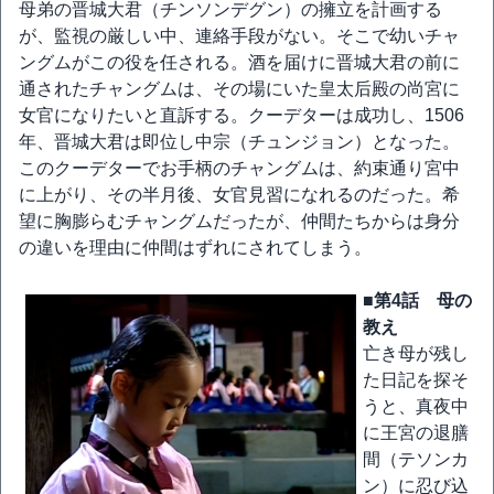
母弟の晋城大君（チンソンデグン）の擁立を計画する
が、監視の厳しい中、連絡手段がない。そこで幼いチャ
ングムがこの役を任される。酒を届けに晋城大君の前に
通されたチャングムは、その場にいた皇太后殿の尚宮に
女官になりたいと直訴する。クーデターは成功し、1506
年、晋城大君は即位し中宗（チュンジョン）となった。
このクーデターでお手柄のチャングムは、約束通り宮中
に上がり、その半月後、女官見習になれるのだった。希
望に胸膨らむチャングムだったが、仲間たちからは身分
の違いを理由に仲間はずれにされてしまう。
■第4話 母の
教え
亡き母が残し
た日記を探そ
うと、真夜中
に王宮の退膳
間（テソンカ
ン）に忍び込