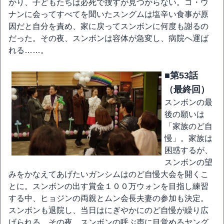
かり、子どもたちは必死で捜すが見つからない。コ・ウ
ナンに会ってすべてを聞いたスングムは塩辛い食事が原
因だと自分を責め、家に戻ってスンボンに何度も謝るの
だった。その夜、スンボンは容体が急変し、病院へ運ば
れる……。
■第53話
（最終回）
スンボンの最
後の願いは
「家族のど自
慢」。家族は
困惑するが、
スンボンの望
みをかなえてあげたいガンシムはのど自慢大会を開くこ
とに。スンボンの出す賞金１００万ウォンを目指し練習
する中、ヒョジンの両親とムン会長夫妻の参加も決定。
スンボンも退院し、当日はにぎやかにのど自慢が繰り広
げられる。その夜、スンボンの呼ぶ声に目覚めるヤング