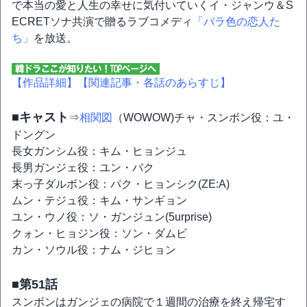
で本当の愛と人生の幸せに気付いていくイ・ジャンウ＆S
ECRETソナ共演で贈るラブコメディ
「バラ色の恋人た
ち」
を放送。
【作品詳細】
【関連記事・各話のあらすじ】
■キャスト
⇒
相関図
（WOWOW)チャ・スンボン役：ユ・
ドングン
長女ガンシム役：キム・ヒョンジュ
長男ガンジェ役：ユン・バク
末っ子ダルボン役：パク・ヒョンシク(ZE:A)
ムン・テジュ役：キム・サンギョン
ユン・ウノ役：ソ・ガンジュン(5urprise)
クォン・ヒョジン役：ソン・ダムビ
カン・ソウル役：ナム・ジヒョン
■第51話
スンボンはガンジェの病院で１週間の治療を終え帰宅す