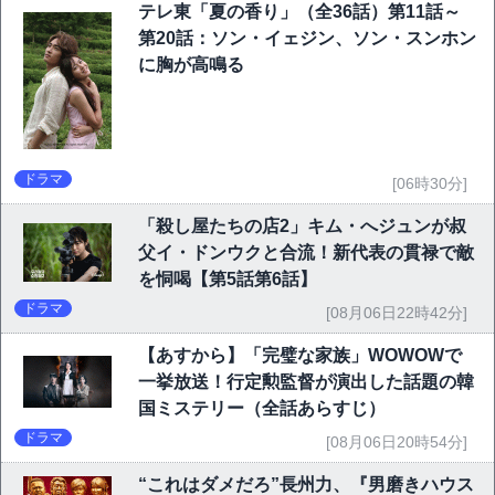
テレ東「夏の香り」（全36話）第11話～
第20話：ソン・イェジン、ソン・スンホン
に胸が高鳴る
ドラマ
[06時30分]
「殺し屋たちの店2」キム・へジュンが叔
父イ・ドンウクと合流！新代表の貫禄で敵
を恫喝【第5話第6話】
ドラマ
[08月06日22時42分]
【あすから】「完璧な家族」WOWOWで
一挙放送！行定勲監督が演出した話題の韓
国ミステリー（全話あらすじ）
ドラマ
[08月06日20時54分]
“これはダメだろ”長州力、『男磨きハウス