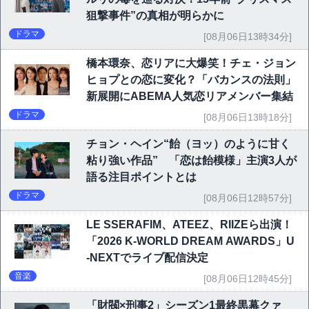
狙撃事件”の真相が明らかに
ドラマ
[08月06日13時34分]
橋本環奈、恋リアに大爆笑！チェ・ジョン
ヒョプとの恋に変化？「バカンスの法則」
新展開にABEMA人気恋リアメンバー集結
ドラマ
[08月06日13時18分]
チョン・ヘイン“飴（ヨッ）のように甘く
粘り強い作品” 「恋は飴模様」主演3人が
語る注目ポイントとは
ドラマ
[08月06日12時57分]
LE SSERAFIM、ATEEZ、RIIZEら出演！
「2026 K-WORLD DREAM AWARDS」U
-NEXTでライブ配信決定
音楽
[08月06日12時45分]
「財閥×刑事2」シーズン1最終黒幕クァ