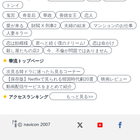
トンイ
鬼宮
奇皇后
華政
善徳女王
恋人
愛が来る
財閥 X 刑事2
夫婦の結末
マンションのお仕事
人妻キラー
恋は飴模様
君へと続く僕のドリーム!
恋は命がけ
殺し屋たちの店2
今、不倫が問題ではありません
華流トップページ
次見る韓ドラに迷ったら見るコーナー
【保存版】Netflixで見られる韓国時代劇20選
映画レビュー
動画配信サービスをまとめて紹介
もっと見る>>
アクセスランキング
navicon 2007