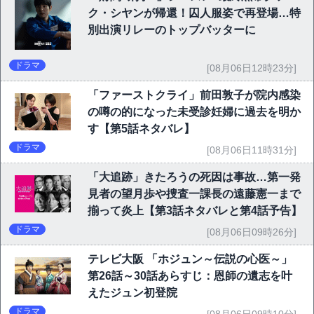
ク・シヤンが帰還！囚人服姿で再登場…特
別出演リレーのトップバッターに
ドラマ
[08月06日12時23分]
「ファーストクライ」前田敦子が院内感染
の噂の的になった未受診妊婦に過去を明か
す【第5話ネタバレ】
ドラマ
[08月06日11時31分]
「大追跡」きたろうの死因は事故…第一発
見者の望月歩や捜査一課長の遠藤憲一まで
揃って炎上【第3話ネタバレと第4話予告】
ドラマ
[08月06日09時26分]
テレビ大阪 「ホジュン～伝説の心医～」
第26話～30話あらすじ：恩師の遺志を叶
えたジュン初登院
ドラマ
[08月06日09時10分]