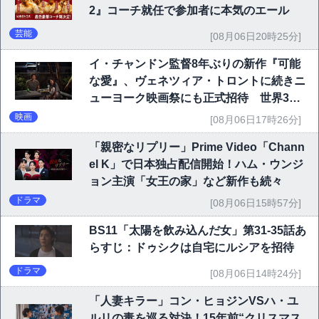
2』コーチ就任で参加者に本気のエール
芸能
[08月06日20時25分]
イ・チャンドン監督8年ぶりの新作『可能
な愛』、ヴェネツィア・トロントに続きニ
ューヨーク映画祭にも正式招待 世界3大
映画祭で快挙｜Netflix映画
映画
[08月06日17時26分]
「親密なリプリー」Prime Video「Chann
el K」で日本独占配信開始！ハム・ウンジ
ョン主演「女王の家」など新作も続々
ドラマ
[08月06日15時57分]
BS11「太陽を飲み込んだ女」第31-35話あ
らすじ：ドゥシクは自宅にルシアを招待
ドラマ
[08月06日14時24分]
「人妻キラー」コン・ヒョジンVSハ・ユ
ルリの毒を巡る対決！15年前“クリスマス