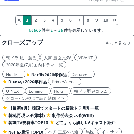
1
2
3
4
5
6
7
8
9
10
96566
件中
1
～
15
件を表示しています。
クローズアップ
もっと見る
朝ドラ:風、薫る
大河:豊臣兄弟!
VIVANT
2026年夏(7月)国内ドラマ一覧
Netflix
Disney+
Netflix2026年作品
PrimeVideo
Disney+2026年作品
U-NEXT
Lemino
Hulu
韓ドラ歴史コラム
グローバル視点で読む韓国ドラ
【最新8月】韓国でスタートの新韓ドラ月別一覧
韓流再現レポ(取材)
制作発表会レポ(WEB)
韓国TV視聴率TOP10
どこよりも詳しい!キャスト紹介
ヘチ 王座への道
馬医
イ・サン
Netflix世界TOP10