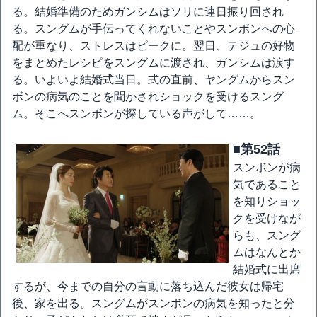
る。結婚準備のためガンシムはソリに連日振り回され
る。スングムが手伝ってくれないことやスンボンへの心
配が重なり、ストレスはピークに。翌日、テジュの好物
をまとめたレシピをスングムに渡され、ガンシムは涙す
る。いよいよ結婚式当日。式の直前、ヤングムからスン
ボンの病気のことを聞かされショックを受けるスング
ム。そこへスンボンが探している声がして……。
■第52話
スンボンが病
気であること
を知りショッ
クを受けなが
らも、スング
ムはなんとか
結婚式に出席
するが、今までの自分の言動に落ち込んだ彼女は帰宅
後、家を出る。スングムがスンボンの病気を知ったと分