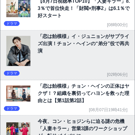
【8月7日視聴率TOP10】「人妻キラー」8.
3％で首位快走！「財閥×刑事2」は6.1％で
好スタート
ドラマ
[08時00分]
「恋は飴模様」イ・ジュニョンがサプライ
ズ出演！チョン・ヘインの“弟分”役で再共
演
ドラマ
[02時06分]
「恋は飴模様」チョン・ヘインの正体はヤ
クザ！？組織を裏切ってハヨンを救った理
由とは【第1話第2話】
ドラマ
[08月07日19時41分]
今夜、コン・ヒョジンらに迫る謎の危機
「人妻キラー」営業3課のワークショップ