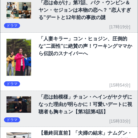
「恋は命がけ」第7話、パク・ウンビン＆
ヤン・セジョンは本物の恋へ？ “恋人すぎ
る”デートと12年前の事故の謎
ドラマ
[17時19分]
「人妻キラー」コン・ヒョジン、圧倒的
な“二面性”に絶賛の声！ワーキングママか
ら伝説のスナイパーへ
ドラマ
[15時54分]
「恋は飴模様」チョン・ヘインがヤクザに
なった理由が明らかに！可愛いデートに視
聴者も胸キュン【第3話第4話】
ドラマ
[15時33分]
【最終回直前】「夫婦の結末」ナムグン・