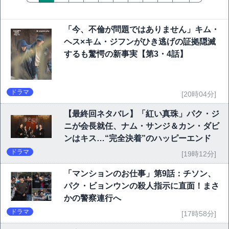
「今、不倫が問題ではありません」キム・
ヘス×キム・ジフンがひき逃げの証拠隠滅
するも驚愕の新事実【第3・4話】
ドラマ
[20時04分]
【最終回ネタバレ】「紅い真珠」パク・ジ
ニが会長就任、ナム・サンジ＆カン・ダビ
ンはキス…“完全決着”のハッピーエンド
ドラマ
[19時12分]
「マンションのお仕事」第9話：チソン、
パク・ビョンウンの殺人指示に直面！まさ
かの警察連行へ
ドラマ
[17時58分]