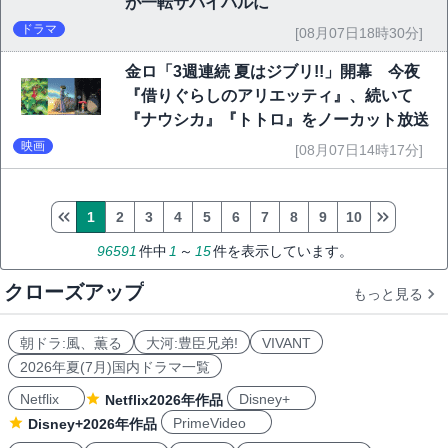
が一転サバイバルに
ドラマ
[08月07日18時30分]
金ロ「3週連続 夏はジブリ!!」開幕 今夜
『借りぐらしのアリエッティ』、続いて
『ナウシカ』『トトロ』をノーカット放送
映画
[08月07日14時17分]
1
2
3
4
5
6
7
8
9
10
96591
件中
1
～
15
件を表示しています。
クローズアップ
もっと見る
朝ドラ:風、薫る
大河:豊臣兄弟!
VIVANT
2026年夏(7月)国内ドラマ一覧
Netflix
Disney+
Netflix2026年作品
PrimeVideo
Disney+2026年作品