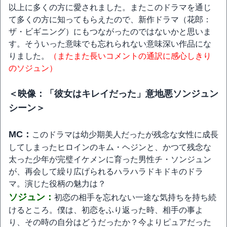
以上に多くの方に愛されました。またこのドラマを通じ
て多くの方に知ってもらえたので、新作ドラマ（花郎：
ザ・ビギニング）にもつながったのではないかと思いま
す。そういった意味でも忘れられない意味深い作品にな
りました。
（またまた長いコメントの通訳に感心しきり
のソジュン）
＜映像：「彼女はキレイだった」意地悪ソンジュン
シーン＞
MC：
このドラマは幼少期美人だったが残念な女性に成長
してしまったヒロインのキム・ヘジンと、かつて残念な
太った少年が完璧イケメンに育った男性チ・ソンジュン
が、再会して繰り広げられるハラハラドキドキのドラ
マ。演じた役柄の魅力は？
ソジュン：
初恋の相手を忘れない一途な気持ちを持ち続
けるところ。僕は、初恋をふり返った時、相手の事よ
り、その時の自分はどうだったか？今よりピュアだった