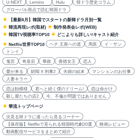
U-NEXT
Lemino
Hulu
韓ドラ歴史コラム
グローバル視点で読む韓国ドラ
【最新8月】韓国でスタートの新韓ドラ月別一覧
韓流再現レポ(取材)
制作発表会レポ(WEB)
韓国TV視聴率TOP10
どこよりも詳しい!キャスト紹介
ヘチ 王座への道
馬医
イ・サン
Netflix世界TOP10
トンイ
鬼宮
奇皇后
華政
善徳女王
恋人
愛が来る
財閥 X 刑事2
夫婦の結末
マンションのお仕事
人妻キラー
恋は飴模様
君へと続く僕のドリーム!
恋は命がけ
殺し屋たちの店2
今、不倫が問題ではありません
華流トップページ
次見る韓ドラに迷ったら見るコーナー
【保存版】Netflixで見られる韓国時代劇20選
映画レビュー
動画配信サービスをまとめて紹介