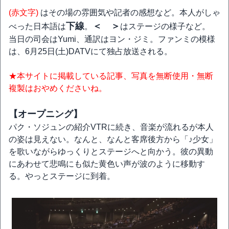
(赤文字)
はその場の雰囲気や記者の感想など。本人がしゃ
下線
＜ ＞
べった日本語は
。
はステージの様子など。
当日の司会はYumi、通訳はヨン・ジミ。ファンミの模様
は、6月25日(土)DATVにて独占放送される。
★本サイトに掲載している記事、写真を無断使用・無断
複製はおやめくださいね。
【オープニング】
パク・ソジュンの紹介VTRに続き、音楽が流れるが本人
の姿は見えない。なんと、なんと客席後方から「♪少女」
を歌いながらゆっくりとステージへと向かう。彼の異動
にあわせて悲鳴にも似た黄色い声が波のように移動す
る。やっとステージに到着。