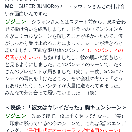
MC：
SUPER JUNIORのチェ・シウォンさんとの掛け合
いが面白いんですね。
ソジュン：
シウォンさんとはスタート前から、息を合わ
せて掛け合いを練習しました。ドラマの中でシウォンさ
んがコミカルなシーンを演じることが多かったので、僕
がしっかり受け止めることによって、シーンが活きると
思いました。可能な限り僕のパンティ
（このパンティの
発音がかわいい）
もあげましたし、彼の脱いだ姿もじっ
と見るようにしました。このパンティのシーンで、たく
さんのプレゼントが届きました（笑）。一度、SNSにパ
ンティの写真を上げたところ、その会社の方から「どう
もありがとう」とパンティが大量に送られてきました。
みんなで分け合って履いていました。（笑）
＜映像：「彼女はキレイだった」胸キュンシーン＞
ソジュン：
改めて観て、僕上手くやってたな～。（笑）
印象に残っているの今のシーンで、これは5話のエンデ
ィング。
（子供時代にオーバーラップする雨のシーン）