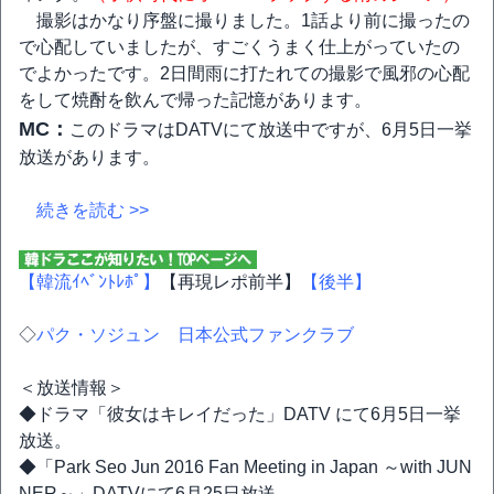
撮影はかなり序盤に撮りました。1話より前に撮ったの
で心配していましたが、すごくうまく仕上がっていたの
でよかったです。2日間雨に打たれての撮影で風邪の心配
をして焼酎を飲んで帰った記憶があります。
MC：
このドラマはDATVにて放送中ですが、6月5日一挙
放送があります。
続きを読む >>
【韓流ｲﾍﾞﾝﾄﾚﾎﾟ】
【再現レポ前半】
【後半】
◇
パク・ソジュン 日本公式ファンクラブ
＜放送情報＞
◆ドラマ「彼女はキレイだった」DATV にて6月5日一挙
放送。
◆「Park Seo Jun 2016 Fan Meeting in Japan ～with JUN
NER～」DATVにて6月25日放送。