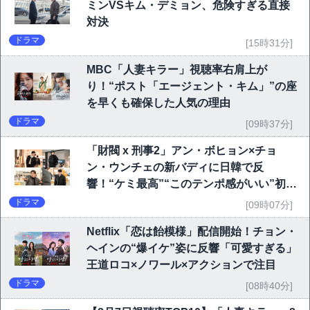
ミンVSキム・デミョン、危険すぎる直接
対決
ドラマ
[15時31分]
MBC「人妻キラー」視聴率右肩上が
り！“ポスト「エージェント・キム」”の座
を早くも確保した人気の理由
ドラマ
[09時37分]
「財閥 x 刑事2」アン・ボヒョン×チョ
ン・ウンチェの新バディに日韓で反
響！“ケミ最高”“このテンポ感がいい”初回
6.1％で好発進
ドラマ
[09時07分]
Netflix「恋は飴模様」配信開始！チョン・
ヘインの“爆イケ”姿に反響「可愛すぎる」
王道ロコ×ノワール×アクションで注目
ドラマ
[08時40分]