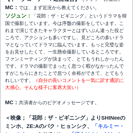
MC：
では、まず近況から教えてください。
ソジュン：
「花郎：ザ・ビギニング」というドラマを韓
国で撮影しています。今は序盤の撮影をしています。こ
れまで演じてきたキャラクターとはずいぶん違った役ど
ころで、アクションも多いですし、見どころの多いドラ
マとなっていてドラマに臨んでいます。もっと完璧な姿
をお見せしたくて、一生懸命撮影しているところです。
ファンミーティングが決まって、とてもうれしかったん
です。ドラマの撮影でまったく息つく暇がなかったんで
すがこちらにきたことで息つく余裕ができて、とてもう
れしいです。
（自分の長いコメントを一気に訳す通訳に
大感心。そんな様子に客席大笑い）
MC：
共演者からのビデオメッセージです。
＜映像；「花郎：ザ・ビギニング」よりSHINeeの
ミンホ、ZE:Aのパク・ヒョンシク、
「キルミー・