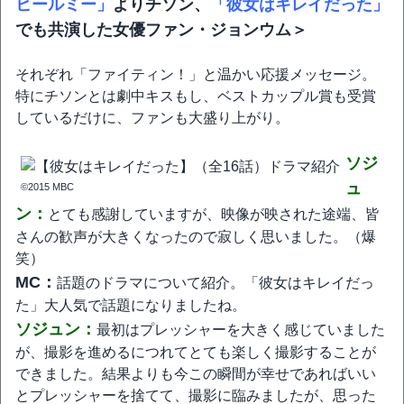
ヒールミー」
よりチソン、
「彼女はキレイだった」
でも共演した女優ファン・ジョンウム＞
それぞれ「ファイティン！」と温かい応援メッセージ。
特にチソンとは劇中キスもし、ベストカップル賞も受賞
しているだけに、ファンも大盛り上がり。
ソジ
ュ
©2015 MBC
ン：
とても感謝していますが、映像が映された途端、皆
さんの歓声が大きくなったので寂しく思いました。（爆
笑）
MC：
話題のドラマについて紹介。「彼女はキレイだっ
た」大人気で話題になりましたね。
ソジュン：
最初はプレッシャーを大きく感じていました
が、撮影を進めるにつれてとても楽しく撮影することが
できました。結果よりも今この瞬間が幸せであればいい
とプレッシャーを捨てて、撮影に臨みましたが、思った