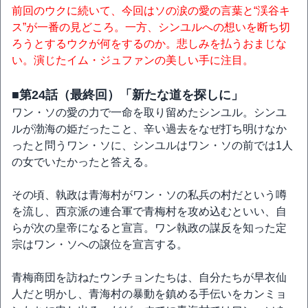
前回のウクに続いて、今回はソの涙の愛の言葉と“渓谷キ
ス”が一番の見どころ。一方、シンユルへの想いを断ち切
ろうとするウクが何をするのか。悲しみを払うおまじな
い。演じたイム・ジュファンの美しい手に注目。
■第24話（最終回）「新たな道を探しに」
ワン・ソの愛の力で一命を取り留めたシンユル。シンユ
ルが渤海の姫だったこと、辛い過去をなぜ打ち明けなか
ったと問うワン・ソに、シンユルはワン・ソの前では1人
の女でいたかったと答える。
その頃、執政は青海村がワン・ソの私兵の村だという噂
を流し、西京派の連合軍で青梅村を攻め込むといい、自
らが次の皇帝になると宣言。ワン執政の謀反を知った定
宗はワン・ソへの譲位を宣言する。
青梅商団を訪ねたウンチョンたちは、自分たちが早衣仙
人だと明かし、青海村の暴動を鎮める手伝いをカンミョ