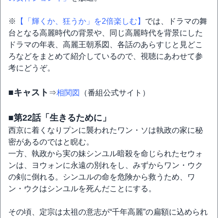
※
【「輝くか、狂うか」を2倍楽しむ】
では、ドラマの舞
台となる高麗時代の背景や、同じ高麗時代を背景にした
ドラマの年表、高麗王朝系図、各話のあらすじと見どこ
ろなどをまとめて紹介しているので、視聴にあわせて参
考にどうぞ。
■キャスト
⇒
相関図
（番組公式サイト）
■第22話「生きるために」
西京に着くなりプンに襲われたワン・ソは執政の家に秘
密があるのではと睨む。
一方、執政から実の妹シンユル暗殺を命じられたセウォ
ンは、ヨウォンに永遠の別れをし、みずからワン・ウク
の剣に倒れる。シンユルの命を危険から救うため、ワ
ン・ウクはシンユルを死んだことにする。
その頃、定宗は太祖の意志が“千年高麗”の扁額に込められ