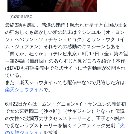
（C)2015 MBC
最終3話も感動、感涙の連続！呪われた皇子と亡国の王女
の狂おしくも輝かしい愛の結末は？シンユル（オ・ヨン
ソ）へのワン・ソ（チャン・ヒョク）とワン・ウク（イ
ム・ジュファン）それぞれの感動のキスシーンもある
「輝くか、狂うか」（テレビ東京）6月17日（金）第22話
～第24話（最終回）のあらすじと見どころを紹介！本作
はDVDも好評発売中で公式サイトに予告動画が公開され
ている。
また、楽天ショウタイムでも配信中なので見逃した方は
楽天ショウタイム
で。
6月22日からは、ムン・グニョン×イ・サンユンの朝鮮初
で女の宮廷陶工［沙器匠］（サギジャン）となった伝説
の女性の波瀾万丈サクセスストーリーと、王子との純粋
で切ないラブストーリーを描くドラマティック史劇
「火
の女神ジョンイ」
を放送。