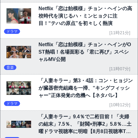
Netflix「恋は飴模様」チョン・ヘインの高
校時代を演じるハ・ミンヒョクに注
目！“テハの原点”を初々しく熱演
ドラマ
[11時21分]
Netflix「恋は飴模様」チョン・ヘインがO
ST熱唱！名場面彩る「君に再び」スペシ
ャルMV公開
音楽
[11時07分]
「人妻キラー」第3・4話：コン・ヒョジン
が臓器密売組織を一掃、“キングフィッシ
ャー”正体発覚の危機へ【ネタバレ】
ドラマ
[10時12分]
「人妻キラー」9.4％で二桁目前！「夫婦
の結末」7.5％、「財閥×刑事2」5.8％…土
曜ドラマ視聴率に明暗【8月8日視聴率TO