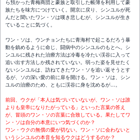
ら預かった青梅商団と豪族と取引した帳簿を利用して豪
族たちを味方につけていく。開京に戻り、シンユルが死
んだと聞いたワン・ソは嘆き悲しむが、シンユルが生き
ていることに気づく。
ワン・ソは、ウンチョンたちに青海村で起こるだろう暴
動を鎮めるように命じ、闘病中のシンユルのもとへ。シ
ンユルに残された治療方法は冷毒を冷たい渓谷に入って
追い出す方法しか残されていない。弱った姿を見せたく
ないシンユルは、訪ねてきたワン・ソを追い返そうとす
るが、ソの深い愛の前に扉を開ける。ワン・ソは、シン
ユルの治療のため、ともに渓谷に身を沈めるが…。
前回、ウクが「本人は気づいていないが、ワン・ソは誰
よりも皇帝になりたがっている」といった言葉の答え
が、冒頭のワン・ソの言葉に合致している。果たしてワ
ン・ソは自分の本意にいつ気づくのか？
ワン・ウクの無償の愛が切ない。ワン・ソに会わないと
いうシンユルの本音を知るウクはどうするのか？