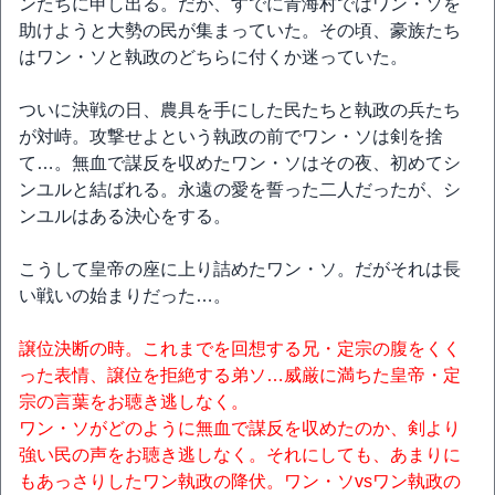
ンたちに申し出る。だが、すでに青海村ではワン・ソを
助けようと大勢の民が集まっていた。その頃、豪族たち
はワン・ソと執政のどちらに付くか迷っていた。
ついに決戦の日、農具を手にした民たちと執政の兵たち
が対峙。攻撃せよという執政の前でワン・ソは剣を捨
て…。無血で謀反を収めたワン・ソはその夜、初めてシ
ンユルと結ばれる。永遠の愛を誓った二人だったが、シ
ンユルはある決心をする。
こうして皇帝の座に上り詰めたワン・ソ。だがそれは長
い戦いの始まりだった…。
譲位決断の時。これまでを回想する兄・定宗の腹をくく
った表情、譲位を拒絶する弟ソ…威厳に満ちた皇帝・定
宗の言葉をお聴き逃しなく。
ワン・ソがどのように無血で謀反を収めたのか、剣より
強い民の声をお聴き逃しなく。それにしても、あまりに
もあっさりしたワン執政の降伏。ワン・ソvsワン執政の