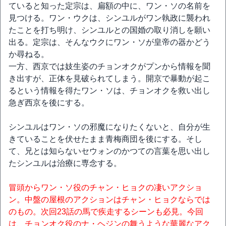
ていると知った定宗は、扁額の中に、ワン・ソの名前を
見つける。ワン・ウクは、シンユルがワン執政に襲われ
たことを打ち明け、シンユルとの国婚の取り消しを願い
出る。定宗は、そんなウクにワン・ソが皇帝の器かどう
か尋ねる。
一方、西京では妓生姿のチョンオクがプンから情報を聞
き出すが、正体を見破られてしまう。開京で暴動が起こ
るという情報を得たワン・ソは、チョンオクを救い出し
急ぎ西京を後にする。
シンユルはワン・ソの邪魔になりたくないと、自分が生
きていることを伏せたまま青梅商団を後にする。そし
て、兄とは知らないセウォンのかつての言葉を思い出し
たシンユルは治療に専念する。
冒頭からワン・ソ役のチャン・ヒョクの凄いアクショ
ン。中盤の屋根のアクションはチャン・ヒョクならでは
のもの。次回23話の馬で疾走するシーンも必見。今回
は、チョンオク役のナ・ヘジンの舞うような華麗なアク