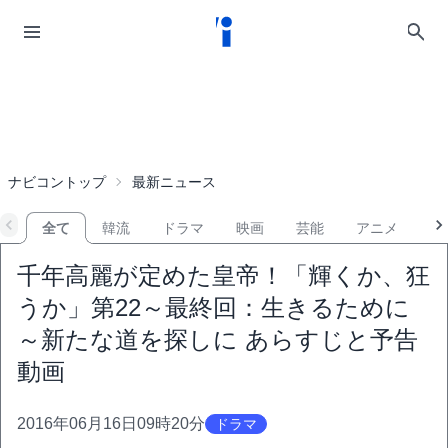
ナビコントップ
最新ニュース
全て
韓流
ドラマ
映画
芸能
アニメ
音
千年高麗が定めた皇帝！「輝くか、狂
うか」第22～最終回：生きるために
～新たな道を探しに あらすじと予告
動画
2016年06月16日09時20分
ドラマ