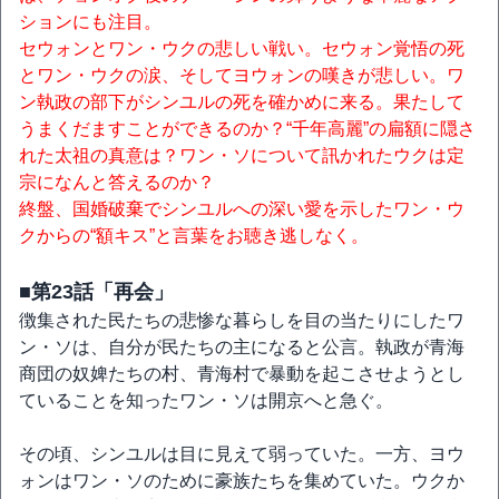
ションにも注目。
セウォンとワン・ウクの悲しい戦い。セウォン覚悟の死
とワン・ウクの涙、そしてヨウォンの嘆きが悲しい。ワ
ン執政の部下がシンユルの死を確かめに来る。果たして
うまくだますことができるのか？“千年高麗”の扁額に隠さ
れた太祖の真意は？ワン・ソについて訊かれたウクは定
宗になんと答えるのか？
終盤、国婚破棄でシンユルへの深い愛を示したワン・ウ
クからの“額キス”と言葉をお聴き逃しなく。
■第23話「再会」
徴集された民たちの悲惨な暮らしを目の当たりにしたワ
ン・ソは、自分が民たちの主になると公言。執政が青海
商団の奴婢たちの村、青海村で暴動を起こさせようとし
ていることを知ったワン・ソは開京へと急ぐ。
その頃、シンユルは目に見えて弱っていた。一方、ヨウ
ォンはワン・ソのために豪族たちを集めていた。ウクか