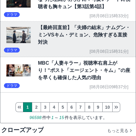
聴者も胸キュン【第3話第4話】
ドラマ
[08月08日15時33分]
【最終回直前】「夫婦の結末」ナムグン・
ミンVSキム・デミョン、危険すぎる直接
対決
ドラマ
[08月08日15時31分]
MBC「人妻キラー」視聴率右肩上が
り！“ポスト「エージェント・キム」”の座
を早くも確保した人気の理由
ドラマ
[08月08日09時37分]
1
2
3
4
5
6
7
8
9
10
96598
件中
1
～
15
件を表示しています。
クローズアップ
もっと見る