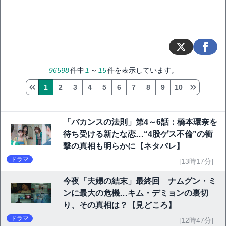
96598
件中
1
～
15
件を表示しています。
1
2
3
4
5
6
7
8
9
10
「バカンスの法則」第4～6話：橋本環奈を
待ち受ける新たな恋…“4股ゲス不倫”の衝
撃の真相も明らかに【ネタバレ】
ドラマ
[13時17分]
今夜「夫婦の結末」最終回 ナムグン・ミ
ンに最大の危機…キム・デミョンの裏切
り、その真相は？【見どころ】
ドラマ
[12時47分]