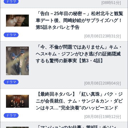
P10】
ドラマ
[08時51分]
「告白－25年目の秘密－」松村北斗と観覧
車デート後、岡崎紗絵がサプライズハグ！
第5話ネタバレと予告
ドラマ
[08月08日23時31分]
「今、不倫が問題ではありません」キム・
ヘス×キム・ジフンがひき逃げの証拠隠滅
するも驚愕の新事実【第3・4話】
ドラマ
[08月08日20時04分]
【最終回ネタバレ】「紅い真珠」パク・ジ
ニが会長就任、ナム・サンジ＆カン・ダビ
ンはキス…“完全決着”のハッピーエンド
ドラマ
[08月08日19時12分]
「マンションのお仕事」第9話：チソン、