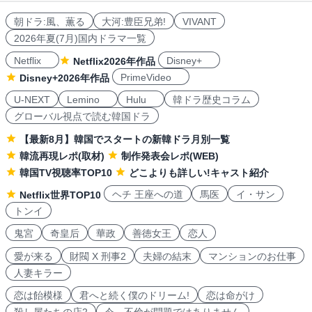
朝ドラ:風、薫る
大河:豊臣兄弟!
VIVANT
2026年夏(7月)国内ドラマ一覧
Netflix
Disney+
Netflix2026年作品
PrimeVideo
Disney+2026年作品
U-NEXT
Lemino
Hulu
韓ドラ歴史コラム
グローバル視点で読む韓国ドラ
【最新8月】韓国でスタートの新韓ドラ月別一覧
韓流再現レポ(取材)
制作発表会レポ(WEB)
韓国TV視聴率TOP10
どこよりも詳しい!キャスト紹介
ヘチ 王座への道
馬医
イ・サン
Netflix世界TOP10
トンイ
鬼宮
奇皇后
華政
善徳女王
恋人
愛が来る
財閥 X 刑事2
夫婦の結末
マンションのお仕事
人妻キラー
恋は飴模様
君へと続く僕のドリーム!
恋は命がけ