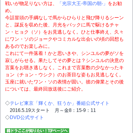
戦いが物足りない方は、
「光宗大王-帝国の朝-」
をお勧
め。
今話冒頭の手綱なしで馬からひらりと飛び降りるシーン
と、謀反を収めた後、月光をバックに馬で駆けるチャ
ン・ヒョク（ソ）をお見逃しなく。ひと仕事終え、久々
にワン・ソのジョークやコミカルな出会いの頃の回想も
あるのでお楽しみに。
これにて一件落着！かと思いきや、シンユルの夢がソを
寂しがらせる。果たしてその夢とは？シンユルの決意の
言葉をお聴き逃しなく。これまで言葉数の少なかったキ
ョン（チョン・ウシク）のお茶目な姿もお見逃しなく。
玉座に就いたワン・ソの表情が固い。彼の偉業とその後
については、最終回放送後にご紹介。
◇
テレビ東京「輝くか、狂うか」番組公式サイト
2016.5.19スタート 月～金8：15-9：11
◇
DVD公式サイト