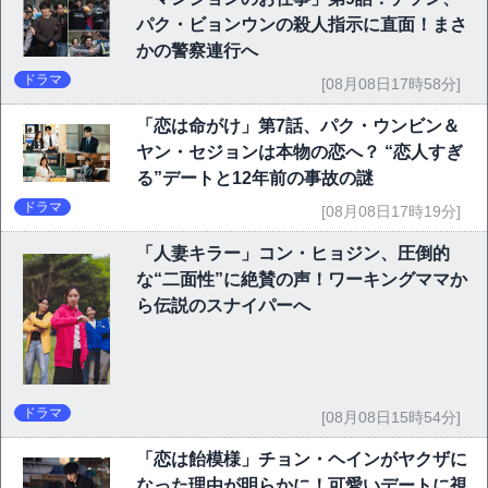
パク・ビョンウンの殺人指示に直面！まさ
かの警察連行へ
ドラマ
[08月08日17時58分]
「恋は命がけ」第7話、パク・ウンビン＆
ヤン・セジョンは本物の恋へ？ “恋人すぎ
る”デートと12年前の事故の謎
ドラマ
[08月08日17時19分]
「人妻キラー」コン・ヒョジン、圧倒的
な“二面性”に絶賛の声！ワーキングママか
ら伝説のスナイパーへ
ドラマ
[08月08日15時54分]
「恋は飴模様」チョン・ヘインがヤクザに
なった理由が明らかに！可愛いデートに視