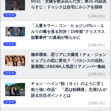
BS11「太陽を飲み込んだ女」第31-35話あ
らすじ：ドゥシクは自宅にルシアを招待
ドラマ
[14時24分]
「人妻キラー」コン・ヒョジンVSハ・ユ
ルリの毒を巡る対決！15年前“クリスマス
狙撃事件”の真相が明らかに
ドラマ
[13時34分]
橋本環奈、恋リアに大爆笑！チェ・ジョン
ヒョプとの恋に変化？「バカンスの法則」
新展開にABEMA人気恋リアメンバー集結
ドラマ
[13時18分]
チョン・ヘイン“飴（ヨッ）のように甘く
粘り強い作品” 「恋は飴模様」主演3人が
語る注目ポイントとは
ドラマ
[12時57分]