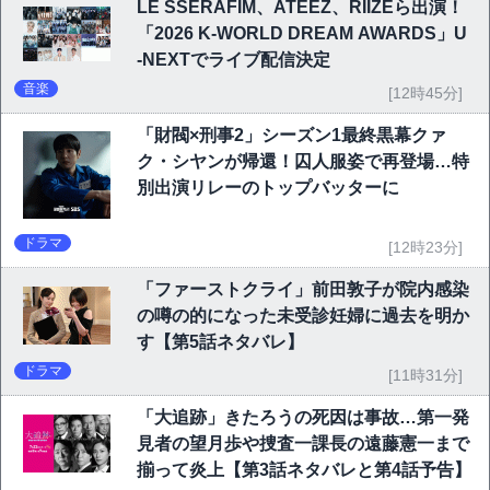
LE SSERAFIM、ATEEZ、RIIZEら出演！
「2026 K-WORLD DREAM AWARDS」U
-NEXTでライブ配信決定
音楽
[12時45分]
「財閥×刑事2」シーズン1最終黒幕クァ
ク・シヤンが帰還！囚人服姿で再登場…特
別出演リレーのトップバッターに
ドラマ
[12時23分]
「ファーストクライ」前田敦子が院内感染
の噂の的になった未受診妊婦に過去を明か
す【第5話ネタバレ】
ドラマ
[11時31分]
「大追跡」きたろうの死因は事故…第一発
見者の望月歩や捜査一課長の遠藤憲一まで
揃って炎上【第3話ネタバレと第4話予告】