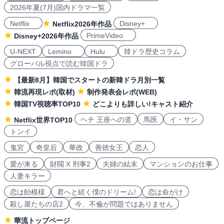
2026年夏(7月)国内ドラマ一覧
Netflix
Disney+
Netflix2026年作品
PrimeVideo
Disney+2026年作品
U-NEXT
Lemino
Hulu
韓ドラ歴史コラム
グローバル視点で読む韓国ドラ
【最新8月】韓国でスタートの新韓ドラ月別一覧
韓流再現レポ(取材)
制作発表会レポ(WEB)
韓国TV視聴率TOP10
どこよりも詳しい!キャスト紹介
ヘチ 王座への道
馬医
イ・サン
Netflix世界TOP10
トンイ
鬼宮
奇皇后
華政
善徳女王
恋人
愛が来る
財閥 X 刑事2
夫婦の結末
マンションのお仕事
人妻キラー
恋は飴模様
君へと続く僕のドリーム!
恋は命がけ
殺し屋たちの店2
今、不倫が問題ではありません
華流トップページ