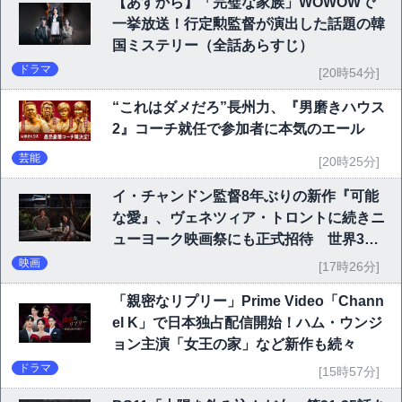
【あすから】「完璧な家族」WOWOWで
一挙放送！行定勲監督が演出した話題の韓
国ミステリー（全話あらすじ）
ドラマ
[20時54分]
“これはダメだろ”長州力、『男磨きハウス
2』コーチ就任で参加者に本気のエール
芸能
[20時25分]
イ・チャンドン監督8年ぶりの新作『可能
な愛』、ヴェネツィア・トロントに続きニ
ューヨーク映画祭にも正式招待 世界3大
映画祭で快挙｜Netflix映画
映画
[17時26分]
「親密なリプリー」Prime Video「Chann
el K」で日本独占配信開始！ハム・ウンジ
ョン主演「女王の家」など新作も続々
ドラマ
[15時57分]