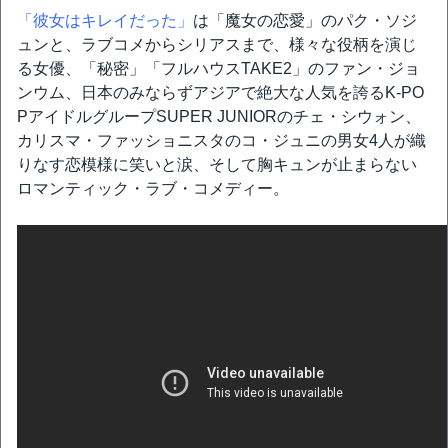
「彼女はキレイだった」
は「魔女の恋愛」のパク・ソジ
ュンと、ラブコメからシリアスまで、様々な役柄を演じ
る女優、「秘密」「フルハウスTAKE2」のファン・ジョ
ンウム、日本のみならずアジアで絶大な人気を誇るK-PO
PアイドルグループSUPER JUNIORのチェ・シウォン、
カリスマ・ファッショニスタのコ・ジュニの男女4人が織
りなす恋模様に笑いと涙、そして胸キュンが止まらない
ロマンティック・ラブ・コメディー。