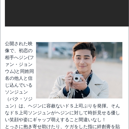
公開された映
像で、初恋の
相手へジン(フ
ァン・ジョン
ウム)と同姓同
名の他人と信
じ込んでいる
ソンジュン
（パク・ソジ
ュン）は、ヘジンに容赦ないドＳ上司ぶりを発揮。そん
なドＳ上司ソンジュンがヘジンに対して時折見せる優し
い笑顔や姿にギャップ萌えすること間違いなし！
とっさに抱き寄せ助けたり、ケガをした指に絆創膏を貼