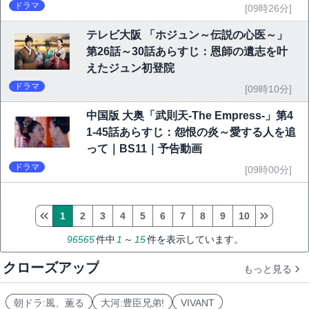
ドラマ
[09時26分]
テレビ大阪 「ホジュン～伝説の心医～」
第26話～30話あらすじ：恩師の遺志を叶
えたジュン初登院
ドラマ
[09時10分]
中国版 大奥「武則天-The Empress-」第4
1-45話あらすじ：怨恨の炎～愛する人を追
って｜BS11｜予告動画
ドラマ
[09時00分]
1
2
3
4
5
6
7
8
9
10
96565
件中
1
～
15
件を表示しています。
クローズアップ
もっと見る
朝ドラ:風、薫る
大河:豊臣兄弟!
VIVANT