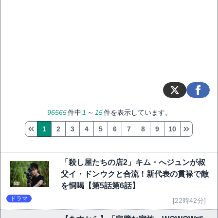
96565
件中
1
～
15
件を表示しています。
1
2
3
4
5
6
7
8
9
10
「殺し屋たちの店2」キム・へジュンが叔
父イ・ドンウクと合流！新代表の貫禄で敵
を恫喝【第5話第6話】
ドラマ
[22時42分]