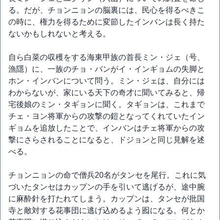
る。だが、チョンニョンの脳裏には、民心を得るべきこ
の時に、権力を得るために変節したインバンは長く持た
ないかもしれないと考える。
自ら白菜の収穫をする海東甲族の首長ミン・ジェ（号、
漁隱）に、一族のチョ・バンがイ・インギョムの失脚と
ホン・インバンについて問う。ミン・ジェは、自分には
わからないが、家にいる天下の奇才に聞いてみると、帰
宅後娘のミン・タギョンに聞く。タギョンは、これまで
チェ・ヨン将軍からの攻撃の鎧となってくれていたイン
ギョムを追放したことで、インバンはチェ将軍からの攻
撃にさらされることになると、ドジョンと同じ見解を述
べる。
チョンニョンの命で僧兵20名がタンセを尾行。これに気
づいたタンセはカップンの手を引いて逃げるが、途中腕
に麻酔針を打たれてしまう。カップンは、タンセが批国
寺と敵対する花事団に逃げ込めるよう囮になる。何とか