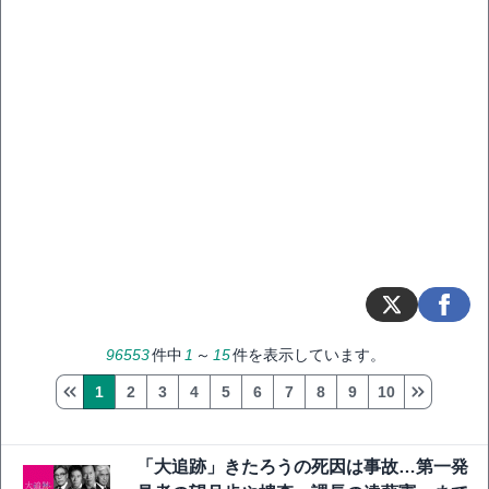
96553
件中
1
～
15
件を表示しています。
1
2
3
4
5
6
7
8
9
10
「大追跡」きたろうの死因は事故…第一発