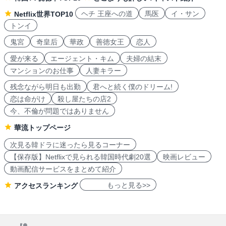
ヘチ 王座への道
馬医
イ・サン
Netflix世界TOP10
トンイ
鬼宮
奇皇后
華政
善徳女王
恋人
愛が来る
エージェント・キム
夫婦の結末
マンションのお仕事
人妻キラー
残念ながら明日も出勤
君へと続く僕のドリーム!
恋は命がけ
殺し屋たちの店2
今、不倫が問題ではありません
華流トップページ
次見る韓ドラに迷ったら見るコーナー
【保存版】Netflixで見られる韓国時代劇20選
映画レビュー
動画配信サービスをまとめて紹介
もっと見る>>
アクセスランキング