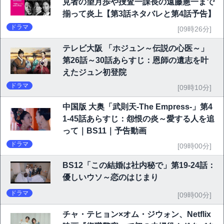
見者の望月歩や捜査一課長の遠藤憲一まで
揃って炎上【第3話ネタバレと第4話予告】
ドラマ
[09時26分]
テレビ大阪 「ホジュン～伝説の心医～」
第26話～30話あらすじ：恩師の遺志を叶
えたジュン初登院
ドラマ
[09時10分]
中国版 大奥「武則天-The Empress-」第4
1-45話あらすじ：怨恨の炎～愛する人を追
って｜BS11｜予告動画
ドラマ
[09時00分]
BS12「この結婚は社内秘で」第19-24話：
優しいウソ～恋のはじまり
ドラマ
[09時00分]
チャ・テヒョン×オム・ジウォン、Netflix