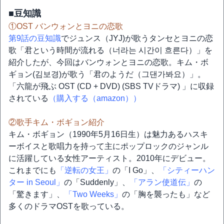
■豆知識
①OST バンウォンとヨニの恋歌
第9話の豆知識
でジュンス（JYJ)が歌うタンセとヨニの恋
歌「君という時間が流れる（너라는 시간이 흐른다）」を
紹介したが、今回はバンウォンとヨニの恋歌。キム・ボ
ギョン(김보경)が歌う「君のようだ（그댄가봐요）」。
「六龍が飛ぶ OST (CD + DVD) (SBS TVドラマ) 」に収録
されている
（購入する（amazon））
②歌手キム・ボギョン紹介
キム・ボギョン（1990年5月16日生）は魅力あるハスキ
ーボイスと歌唱力を持って主にポップロックのジャンル
に活躍している女性アーティスト。2010年にデビュー。
これまでにも
「逆転の女王」
の「I Go」、
「シティーハン
ター in Seoul」
の「Suddenly」、
「アラン使道伝」
の
「驚きます」、
「Two Weeks」
の「胸を襲ったも」など
多くのドラマOSTを歌っている。