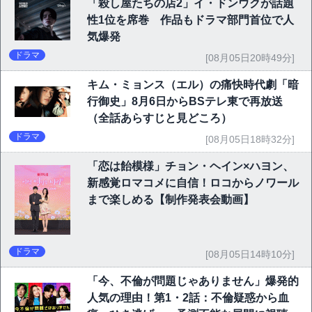
「殺し屋たちの店2」イ・ドンウクが話題
性1位を席巻 作品もドラマ部門首位で人
気爆発
ドラマ
[08月05日20時49分]
キム・ミョンス（エル）の痛快時代劇「暗
行御史」8月6日からBSテレ東で再放送
（全話あらすじと見どころ）
ドラマ
[08月05日18時32分]
「恋は飴模様」チョン・ヘイン×ハヨン、
新感覚ロマコメに自信！ロコからノワール
まで楽しめる【制作発表会動画】
ドラマ
[08月05日14時10分]
「今、不倫が問題じゃありません」爆発的
人気の理由！第1・2話：不倫疑惑から血