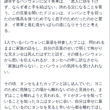
謝罪するバンウォンに父イ将軍は、「悪人に頭を下げ
ず、ならず者と手を結ばない」誇れる父になることを誓
う。この言葉を聞いたドジョンは、インバンと手を切っ
たのが孤高を保つためでなく息子のためだったのかと驚
き、イ将軍と進む道がいばらの道になりそうだと考え
る。
1人でいるバンウォンに薬湯を持参したプニは、問われる
ままに家族の話をし、自分の言葉のせいで弱くて怖がり
な兄タンセは死んだはずだと話す。その後もバンウォン
から想いを伝えられるが、タンセへの申し訳なさから
「家族は作らない」とバンウォンの気持ちを受け入れな
い。
その頃、タンセもまたカップンと話し込んでいた。ヨニ
のために危険なこの場から離れないのかと見抜かれ、ま
ずはここを離れようと言われる。テミがタンセを狙って
いることを知ったヨニはタンセに会い、自分は幸せに暮
らしているのにタンセを見ると辛いから都を離れてほし