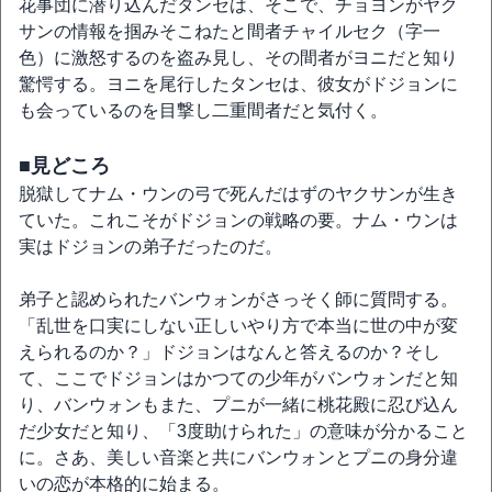
花事団に潜り込んだタンセは、そこで、チョヨンがヤク
サンの情報を掴みそこねたと間者チャイルセク（字一
色）に激怒するのを盗み見し、その間者がヨニだと知り
驚愕する。ヨニを尾行したタンセは、彼女がドジョンに
も会っているのを目撃し二重間者だと気付く。
■見どころ
脱獄してナム・ウンの弓で死んだはずのヤクサンが生き
ていた。これこそがドジョンの戦略の要。ナム・ウンは
実はドジョンの弟子だったのだ。
弟子と認められたバンウォンがさっそく師に質問する。
「乱世を口実にしない正しいやり方で本当に世の中が変
えられるのか？」ドジョンはなんと答えるのか？そし
て、ここでドジョンはかつての少年がバンウォンだと知
り、バンウォンもまた、プニが一緒に桃花殿に忍び込ん
だ少女だと知り、「3度助けられた」の意味が分かること
に。さあ、美しい音楽と共にバンウォンとプニの身分違
いの恋が本格的に始まる。