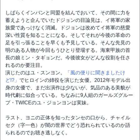
しばらくインバンと同盟を結んでおいて、その間に力を
蓄えようと企んでいたドジョンの目論見は、イ将軍の家
族愛であっけなく消滅。ドジョンは改めてイ将軍の慈愛
深い性質を知ることになる。そしてそれが今後の革命の
足を引っ張ることを早くも予見している。そんな先見の
明のある人物が今回もうひとり登場する。海東甲族の首
長の娘ミン・タギョンだ。今後彼女がどんな役割を任さ
れるのか要注目。
演じたのはユ・スンヨン。
「風の便りに聞きましたけ
ど!?」
でヒロインの姉役を演じた女優。2012年モデル出
身の女優で、まだ出演作は少ないが、気品のある美貌が
時代劇に似合っている。ちなみに9人組のガールズグルー
プ・TWICEのユ・ジョンヨンは実妹。
ラスト、ヨニの正体を知ったタンセの口から、チャイル
セク（字一色）が闇の世界でどう恐れられているのか語
られるのでお聴き逃しなく。