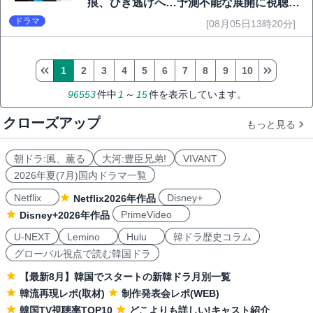
痕、ひき逃げへ…予測不能な展開に視聴者
熱狂
ドラマ
[08月05日13時20分]
1
2
3
4
5
6
7
8
9
10
96553
件中
1
～
15
件を表示しています。
クローズアップ
もっと見る
朝ドラ:風、薫る
大河:豊臣兄弟!
VIVANT
2026年夏(7月)国内ドラマ一覧
Netflix
Disney+
Netflix2026年作品
PrimeVideo
Disney+2026年作品
U-NEXT
Lemino
Hulu
韓ドラ歴史コラム
グローバル視点で読む韓国ドラ
【最新8月】韓国でスタートの新韓ドラ月別一覧
韓流再現レポ(取材)
制作発表会レポ(WEB)
韓国TV視聴率TOP10
どこよりも詳しい!キャスト紹介