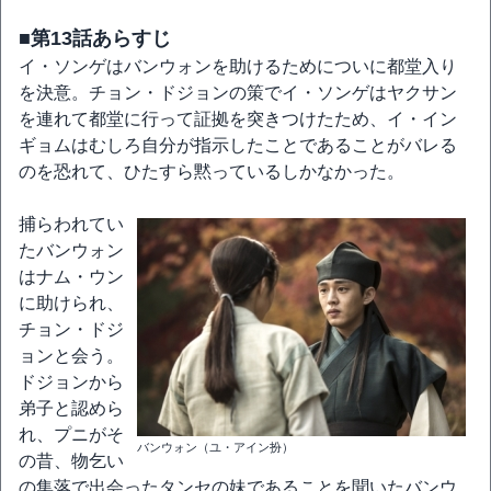
■第13話あらすじ
イ・ソンゲはバンウォンを助けるためについに都堂入り
を決意。チョン・ドジョンの策でイ・ソンゲはヤクサン
を連れて都堂に行って証拠を突きつけたため、イ・イン
ギョムはむしろ自分が指示したことであることがバレる
のを恐れて、ひたすら黙っているしかなかった。
捕らわれてい
たバンウォン
はナム・ウン
に助けられ、
チョン・ドジ
ョンと会う。
ドジョンから
弟子と認めら
れ、プニがそ
バンウォン（ユ・アイン扮）
の昔、物乞い
の集落で出会ったタンセの妹であることを聞いたバンウ