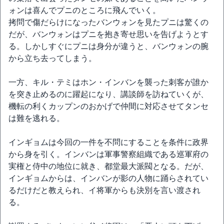
ォンは喜んでプニのところに飛んでいく。
拷問で傷だらけになったバンウォンを見たプニは驚くの
だが、バンウォンはプニを抱き寄せ思いを告げようとす
る。しかしすぐにプニは身分が違うと、バンウォンの腕
から立ち去ってしまう。
一方、キル・テミはホン・インバンを襲った刺客が誰か
を突き止めるのに躍起になり、講談師を訪ねていくが、
機転の利くカップンのおかげで仲間に対応させてタンセ
は難を逃れる。
インギョムは今回の一件を不問にすることを条件に政界
から身を引く。インバンは軍事警察組織である巡軍府の
実権と侍中の地位に就き、都堂最大派閥となる。だが、
インギョムからは、インバンが影の人物に踊らされてい
るだけだと教えられ、イ将軍からも決別を言い渡され
る。