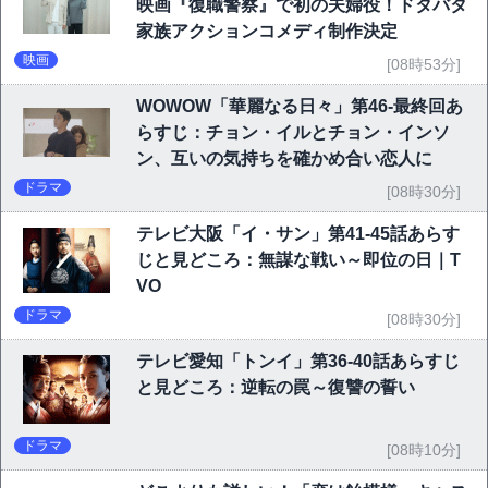
映画『復職警察』で初の夫婦役！ドタバタ
家族アクションコメディ制作決定
映画
[08時53分]
WOWOW「華麗なる日々」第46-最終回あ
らすじ：チョン・イルとチョン・インソ
ン、互いの気持ちを確かめ合い恋人に
ドラマ
[08時30分]
テレビ大阪「イ・サン」第41-45話あらす
じと見どころ：無謀な戦い～即位の日｜T
VO
ドラマ
[08時30分]
テレビ愛知「トンイ」第36-40話あらすじ
と見どころ：逆転の罠～復讐の誓い
ドラマ
[08時10分]