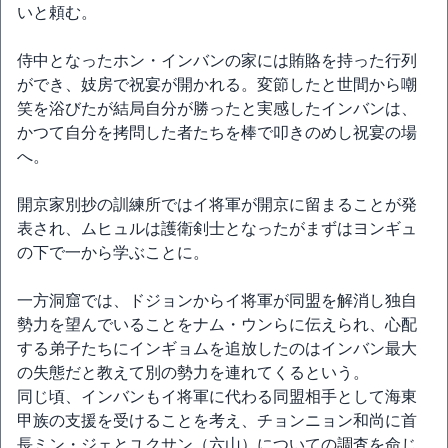
いと頼む。
侍中となったホン・インバンの家には賄賂を持った行列
ができ、妓房で祝宴が開かれる。変節したと世間から嘲
笑を浴びたが結局自分が勝ったと実感したインバンは、
かつて自分を拷問した者たちを棒で叩きのめし祝宴の場
へ。
開京家別抄の訓練所ではイ将軍が開京に留まることが発
表され、ムヒュルは護衛剣士となったがまずはヨンギュ
の下で一から学ぶことに。
一方洞窟では、ドジョンからイ将軍が同盟を解消し独自
勢力を望んでいることをナム・ウンらに伝えられ、心配
する弟子たちにインギョムを追放したのはインバン最大
の失態だと教えて別の勢力を連れてくるという。
同じ頃、インバンもイ将軍に代わる同盟相手として海東
甲族の支援を受けることを考え、チョンニョン和尚に首
長ミン・ジェとユクサン（六山）についての調査を命じ